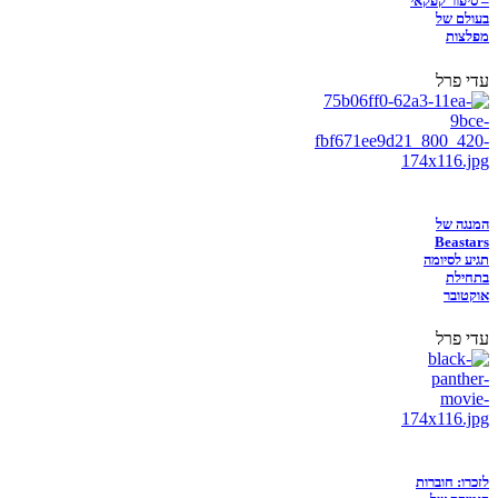
– סיפור קפקאי
בעולם של
מפלצות
עדי פרל
המנגה של
Beastars
תגיע לסיומה
בתחילת
אוקטובר
עדי פרל
לזכרו: חוברות