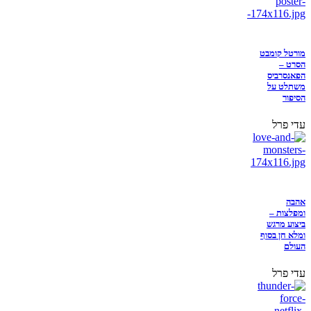
מורטל קומבט
הסרט –
הפאנסרביס
משתלט על
הסיפור
עדי פרל
אהבה
ומפלצות –
ביצוע מרגש
ומלא חן בסוף
העולם
עדי פרל