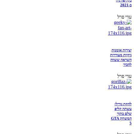
בקליפורניה
ב-2021
עדי פרל
יצירות אומנות
גיקיות מעוררות
השראה ששווה
להכיר
עדי פרל
להקת גורילז
עשתה קליפ
שלם בתוך
המשחק GTA
5