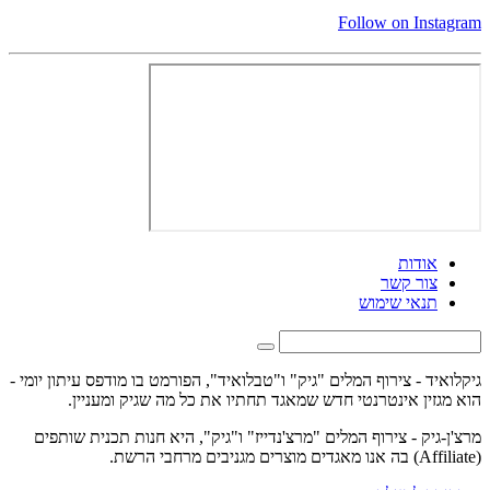
Follow on Instagram
אודות
צור קשר
תנאי שימוש
גיקלואיד - צירוף המלים "גיק" ו"טבלואיד", הפורמט בו מודפס עיתון יומי -
הוא מגזין אינטרנטי חדש שמאגד תחתיו את כל מה שגיק ומעניין.
מרצ'ן-גיק - צירוף המלים "מרצ'נדייז" ו"גיק", היא חנות תכנית שותפים
(Affiliate) בה אנו מאגדים מוצרים מגניבים מרחבי הרשת.