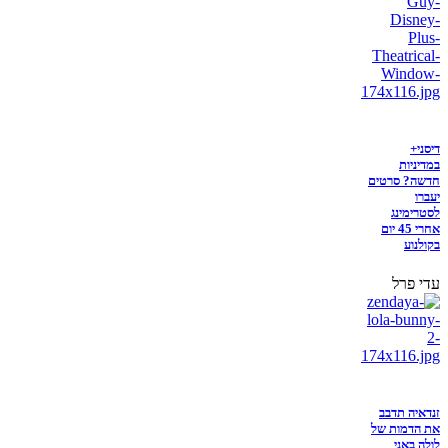
דיסני+
במדיניות
חדשה? סרטים
יעברו
לסטרימינג
אחרי 45 יום
בקולנוע
עדי פרל
זנדאיה תדבב
את הדמות של
לולה באני