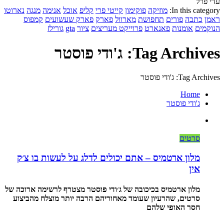
עדי פרל
In this category:
מוזיקה
פוקימון
קייטי פרי
קליפ
אוכל
אנימה
מנגה
נארוטו
ראמן
כתבה
פורים
תחפושת
מארוול
פארק
פארק שעשועים
קמפוס
הנוקמים
אומנות
פאנארט
פרוייקט מעריצים
ציור
gta
גורילז
Tag Archives: ג'ודי פוסטר
Tag Archives: ג'ודי פוסטר
Home
ג'ודי פוסטר
סרטים
מלון ארטמיס – אתם יכולים לדלג על לעשות בו צ׳ק
אין
מלון ארטמיס בכיכובה של ג׳ודי פוסטר מצטרף לרשימה ארוכה של
סרטים, שהרעיון שעומד מאחוריהם הרבה יותר מוצלח מהביצוע
חסר האופי שלהם