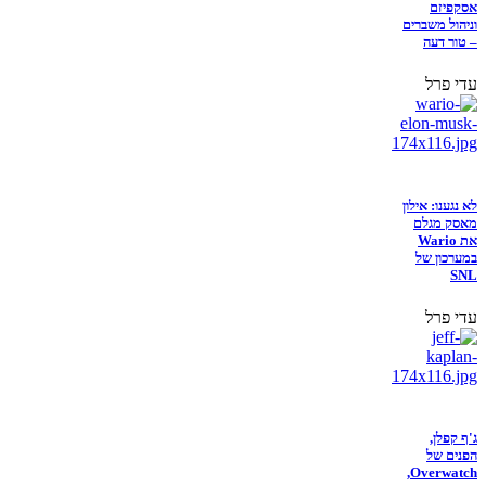
אסקפיזם
וניהול משברים
– טור דעה
עדי פרל
לא נגענו: אילון
מאסק מגלם
את Wario
במערכון של
SNL
עדי פרל
ג'ף קפלן,
הפנים של
Overwatch,