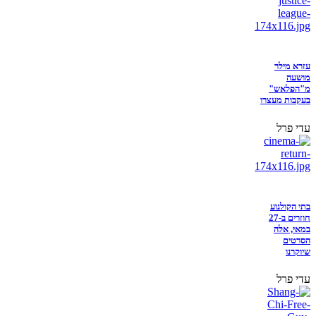
עזרא מילר
מושעה
מ"הפלאש"
בעקבות מעצרו
עדי פרל
בתי הקולנוע
חוזרים ב-27
במאי, אלה
הסרטים
שיוקרנו
עדי פרל