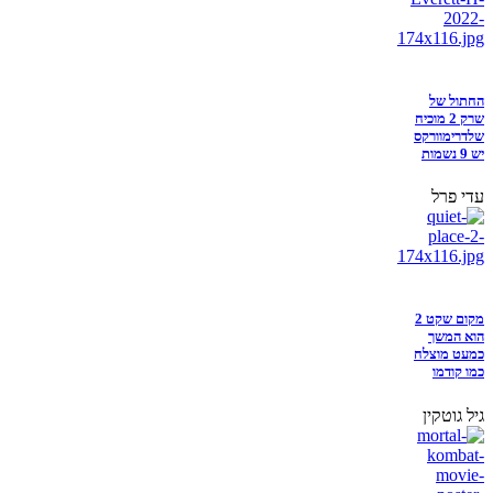
החתול של
שרק 2 מוכיח
שלדרימוורקס
יש 9 נשמות
עדי פרל
מקום שקט 2
הוא המשך
כמעט מוצלח
כמו קודמו
גיל גוטקין