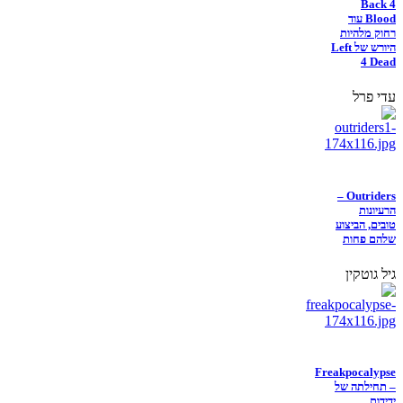
Back 4
Blood עוד
רחוק מלהיות
היורש של Left
4 Dead
עדי פרל
Outriders –
הרעיונות
טובים, הביצוע
שלהם פחות
גיל גוטקין
Freakpocalypse
– תחילתה של
ידידות