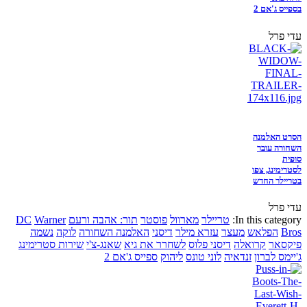
בספייס ג'אם 2
עדי פרל
הסרט האלמנה
השחורה עובר
סופית
לסטרימינג, צפו
בטריילר החדש
עדי פרל
In this category:
טריילר
מארוול
פוסטר
תור: אהבה ורעם
Warner
DC
Bros
הפלאש
מעצר
עזרא מילר
דיסני
האלמנה השחורה
לוקה
נשמה
פיקסאר
קרואלה
דיסני פלוס
לשחרר את גיא
שאנג-צ'י
שירות סטרימינג
ג'יימס לברון
זנדאיה
לוני טונס
ליהוק
ספייס ג'אם 2