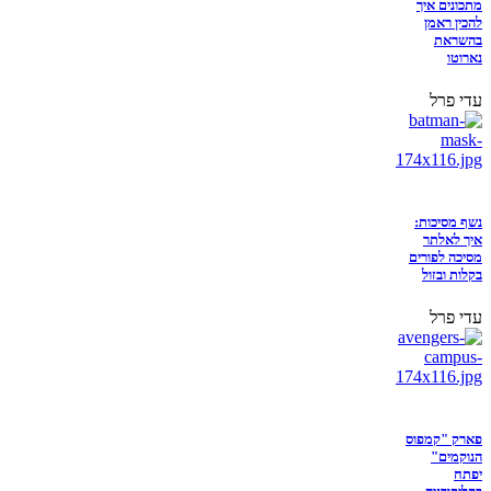
מתכונים איך
להכין ראמן
בהשראת
נארוטו
עדי פרל
נשף מסיכות:
איך לאלתר
מסיכה לפורים
בקלות ובזול
עדי פרל
פארק "קמפוס
הנוקמים"
יפתח