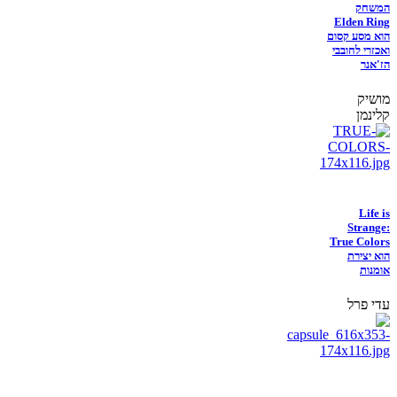
המשחק
Elden Ring
הוא מסע קסום
ואכזרי לחובבי
הז'אנר
מושיק
קלינמן
Life is
Strange:
True Colors
הוא יצירת
אומנות
עדי פרל