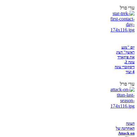
עדי פרל
יום "מגע
ראשון" הציג
את פיקארד
עונה 2,
דיסקוברי עונה
4 ועוד
עדי פרל
העונה
האחרונה של
Attack on