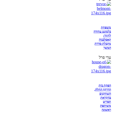
משפחת
בלמונט עתידה
לחזור:
קאסלבניה
מקבלת סדרת
המשך
עדי פרל
הפקת בית
הדרקון החלה,
השחקנים
בהקראת
תסריט
משותפת
ראשונה