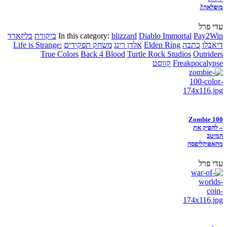
מופלאה?
עדי פרל
Pay2Win
Diablo Immortal
blizzard
In this category:
ביקורת
בליזארד
דיאבלו
כתבה
Elden Ring
אלדן רינג
משחק תפקידים
Life is Strange:
True Colors
Back 4 Blood
Turtle Rock Studios
Outriders
Freakpocalypse
קווסט
Zombie 100
– להפיק את
המיטב
מהאפוקליפסה
עדי פרל