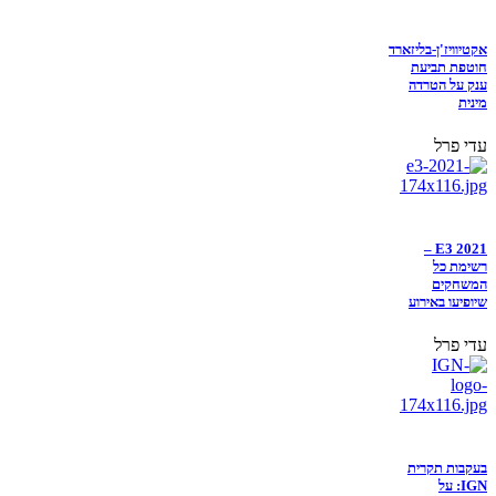
אקטיוויז'ן-בליזארד
חוטפת תביעת
ענק על הטרדה
מינית
עדי פרל
E3 2021 –
רשימת כל
המשחקים
שיופיעו באירוע
עדי פרל
בעקבות תקרית
IGN: על