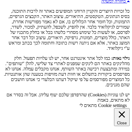
בחזרה למעלה
כל זכויות היוצרים והקניין הרוחני המופיעים באתר זה לרבות התוכנה,
בסיס הנתונים, הטקסטים, התיאורים, עיצוב האתר, הקבצים הגרפיים,
התמונות, וכל חומר אחר הכלולים בו, אם לא נאמר מפורשות אחרת,
שמורים לגיקלואיד בלבד. אין להפיץ, לשכפל, להעתיק, למכור, לשדר,
לפרסם, או לעשות כל שימוש מסחרי כלשהו בכל או בחלק מתכניו של
האתר, כולל מוצרים, תמונות, גרפיקה, תיאורים, עיצוב וכל דבר אחר
המוצג באתר, אלא אם ניתנה רשות כתובה וחתומה לכך בכתב ומראש
ע''י גיקלואיד.
גילוי נאות:
כמו לכל אתר אינטרנט אחר, יש לנו עלויות תפעול. חלק
מהלינקים באתר הם לינקים שמפנים לאתרי צד שלישי, להלן "שותפים".
במידה ומתבצעת רכישה באתר השותף, אנחנו מקבלים עמלה. אנחנו לא
מפרסמים ביקורות בתשלום או חוות דעת מזויפות בטענה שהן אותנטיות.
כל המוצרים מפורסמים על פי שיקול דעתנו הבלעדי כי אנחנו חושבים
שהם מגניבים.
יש לנו עוגיות (Cookies) שהדפדפן שלכם יעוף עליהן. אבל זה בסדר אם
לא מתאים, באמת
Cookie settings
מתאים לי
Close