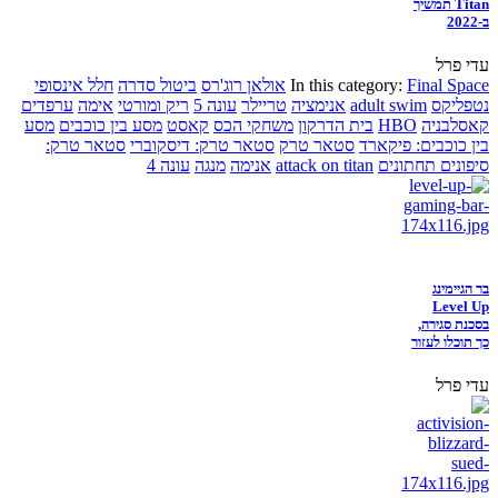
Titan תמשיך
ב-2022
עדי פרל
Final Space
In this category:
אולאן רוג'רס
ביטול סדרה
חלל אינסופי
נטפליקס
adult swim
אנימציה
טריילר
עונה 5
ריק ומורטי
אימה
ערפדים
קאסלבניה
HBO
בית הדרקון
משחקי הכס
קאסט
מסע בין כוכבים
מסע
בין כוכבים: פיקארד
סטאר טרק
סטאר טרק: דיסקוברי
סטאר טרק:
סיפונים תחתונים
attack on titan
אנימה
מנגה
עונה 4
בר הגיימינג
Level Up
בסכנת סגירה,
כך תוכלו לעזור
עדי פרל