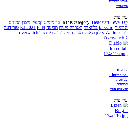
פורש מחברת
בליזארד
עדי פרל
Level Up
Headstart
In this category:
בר גיימינג
קמפיין מימון המונים
תרומות
blizzard
בליזארד
הטרדה מינית
תביעה
IGN
E3 2021
טור דעה
כתבה
Wario
אילון מאסק
מערכון
נינטנדו
סופר מריו
overwatch
Overwatch 2
Diablo
Immortal –
מסחטת
הכספים
ששברה אותי
עדי פרל