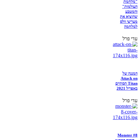
"מלחמת
העולמות"
והמטבע
שהוציא את
מעריצי וולס
למלחמה
עדי פרל
המנגה של
Attack on
Titan תסתיים
באפריל 2021
עדי פרל
Monster #8