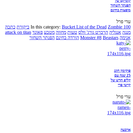
קומיקס של
הפנתר השחור
מופצות בחינם
עדי פרל
Zombie 100
Bucket List of the Dead
In this category:
ביקורת
כתבה
מנגה
אנגליה
הרברט גורג' וולס
טעות
מחווה
מטבע
פאונד
attack on titan
אנימה
Beastars
Monster #8
הורדה בחינם
הפנתר השחור
פוקימון חוגג
25 שנה עם
קליפ חדש של
קייטי פרי
עדי פרל
ארבעה