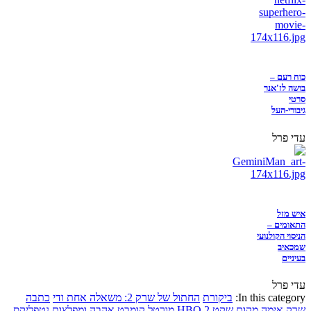
כוח רעם –
בושה לז'אנר
סרטי
גיבורי-העל
עדי פרל
איש מזל
התאומים –
הניסוי הקולנועי
שמכאיב
בעיניים
עדי פרל
In this category:
ביקורת
החתול של שרק 2: משאלה אחת ודי
כתבה
שרק
אימה
מקום שקט 2
HBO
מורטל קומבט
אהבה ומפלצות
נטפליקס