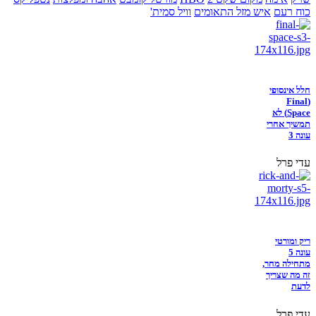
כוח רעם
איש מזל התאומים
וויל סמית'
חלל אינסופי
(Final
Space) לא
תמשיך אחרי
עונה 3
עדי פרל
ריק ומורטי
עונה 5
מתחילה מחר,
זה מה שצריך
לדעת
עדי פרל