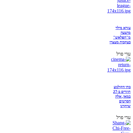
עזרא מילר
מושעה
מ"הפלאש"
בעקבות מעצרו
עדי פרל
בתי הקולנוע
חוזרים ב-27
במאי, אלה
הסרטים
שיוקרנו
עדי פרל