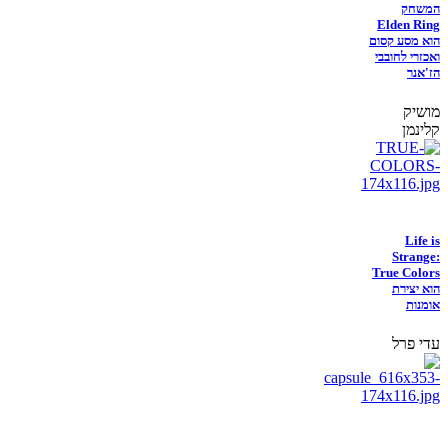
המשחק
Elden Ring
הוא מסע קסום
ואכזרי לחובבי
הז'אנר
מושיק
קלינמן
Life is
Strange:
True Colors
הוא יצירת
אומנות
עדי פרל