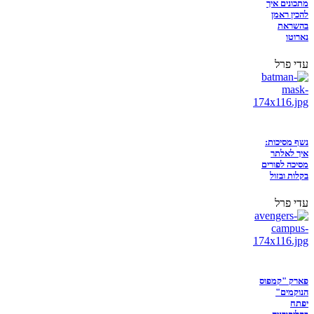
מתכונים איך
להכין ראמן
בהשראת
נארוטו
עדי פרל
נשף מסיכות:
איך לאלתר
מסיכה לפורים
בקלות ובזול
עדי פרל
פארק "קמפוס
הנוקמים"
יפתח