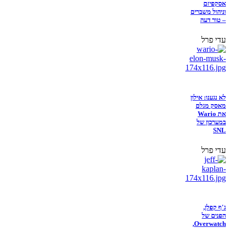
אסקפיזם
וניהול משברים
– טור דעה
עדי פרל
לא נגענו: אילון
מאסק מגלם
את Wario
במערכון של
SNL
עדי פרל
ג'ף קפלן,
הפנים של
Overwatch,