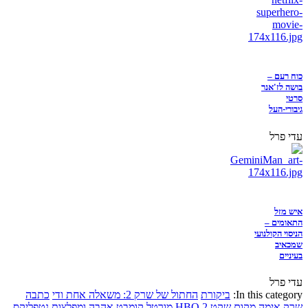
כוח רעם –
בושה לז'אנר
סרטי
גיבורי-העל
עדי פרל
איש מזל
התאומים –
הניסוי הקולנועי
שמכאיב
בעיניים
עדי פרל
In this category:
ביקורת
החתול של שרק 2: משאלה אחת ודי
כתבה
שרק
אימה
מקום שקט 2
HBO
מורטל קומבט
אהבה ומפלצות
נטפליקס