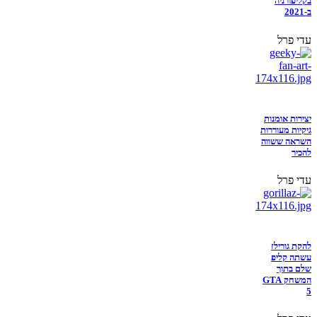
בקליפורניה
ב-2021
עדי פרל
יצירות אומנות
גיקיות מעוררות
השראה ששווה
להכיר
עדי פרל
להקת גורילז
עשתה קליפ
שלם בתוך
המשחק GTA
5