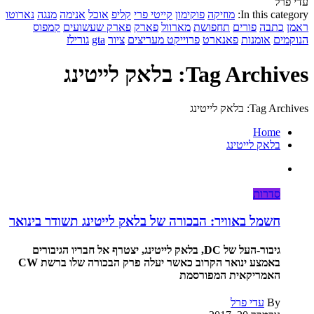
עדי פרל
In this category:
מוזיקה
פוקימון
קייטי פרי
קליפ
אוכל
אנימה
מנגה
נארוטו
ראמן
כתבה
פורים
תחפושת
מארוול
פארק
פארק שעשועים
קמפוס
הנוקמים
אומנות
פאנארט
פרוייקט מעריצים
ציור
gta
גורילז
Tag Archives: בלאק לייטינג
Tag Archives: בלאק לייטינג
Home
בלאק לייטינג
סדרות
חשמל באוויר: הבכורה של בלאק לייטינג תשודר בינואר
גיבור-העל של DC, בלאק לייטינג, יצטרף אל חבריו הגיבורים
באמצע ינואר הקרוב כאשר יעלה פרק הבכורה שלו ברשת CW
האמריקאית המפורסמת
By
עדי פרל