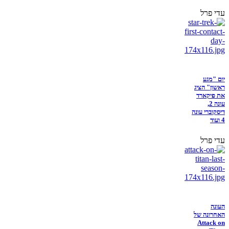
עדי פרל
יום "מגע
ראשון" הציג
את פיקארד
עונה 2,
דיסקוברי עונה
4 ועוד
עדי פרל
העונה
האחרונה של
Attack on