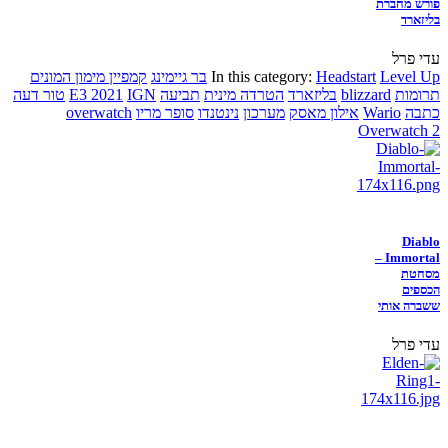
פורש מחברת
בליזארד
עדי פרל
Level Up
Headstart
In this category:
בר גיימינג
קמפיין מימון המונים
תרומות
blizzard
בליזארד
הטרדה מינית
תביעה
IGN
E3 2021
טור דעה
כתבה
Wario
אילון מאסק
מערכון
נינטנדו
סופר מריו
overwatch
Overwatch 2
Diablo
Immortal –
מסחטת
הכספים
ששברה אותי
עדי פרל