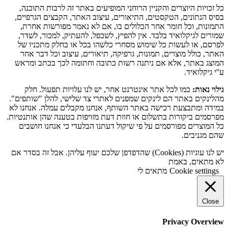
כל זכויות היוצרים והקניין הרוחני המופיעים באתר זה לרבות התוכנה,
בסיס הנתונים, הטקסטים, התיאורים, עיצוב האתר, הקבצים הגרפיים,
התמונות, וכל חומר אחר הכלולים בו, אם לא נאמר מפורשות אחרת,
שמורים לגיקלואיד בלבד. אין להפיץ, לשכפל, להעתיק, למכור, לשדר,
לפרסם, או לעשות כל שימוש מסחרי כלשהו בכל או בחלק מתכניו של
האתר, כולל מוצרים, תמונות, גרפיקה, תיאורים, עיצוב וכל דבר אחר
המוצג באתר, אלא אם ניתנה רשות כתובה וחתומה לכך בכתב ומראש
ע''י גיקלואיד.
גילוי נאות:
כמו לכל אתר אינטרנט אחר, יש לנו עלויות תפעול. חלק
מהלינקים באתר הם לינקים שמפנים לאתרי צד שלישי, להלן "שותפים".
במידה ומתבצעת רכישה באתר השותף, אנחנו מקבלים עמלה. אנחנו לא
מפרסמים ביקורות בתשלום או חוות דעת מזויפות בטענה שהן אותנטיות.
כל המוצרים מפורסמים על פי שיקול דעתנו הבלעדי כי אנחנו חושבים
שהם מגניבים.
יש לנו עוגיות (Cookies) שהדפדפן שלכם יעוף עליהן. אבל זה בסדר אם
לא מתאים, באמת
Cookie settings
מתאים לי
Close
Privacy Overview