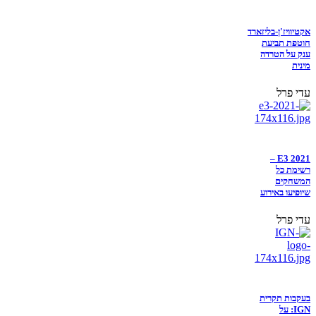
אקטיוויז'ן-בליזארד
חוטפת תביעת
ענק על הטרדה
מינית
עדי פרל
E3 2021 –
רשימת כל
המשחקים
שיופיעו באירוע
עדי פרל
בעקבות תקרית
IGN: על