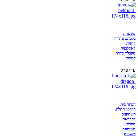
משפחת
בלמונט עתידה
לחזור:
קאסלבניה
מקבלת סדרת
המשך
עדי פרל
הפקת בית
הדרקון החלה,
השחקנים
בהקראת
תסריט
משותפת
ראשונה