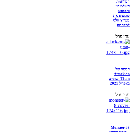
"מלחמת
העולמות"
והמטבע
שהוציא את
מעריצי וולס
למלחמה
עדי פרל
המנגה של
Attack on
Titan תסתיים
באפריל 2021
עדי פרל
Monster #8