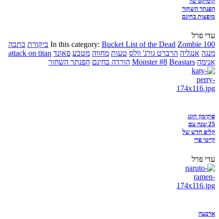
קומיקס של
הפנתר השחור
מופצות בחינם
עדי פרל
Zombie 100
Bucket List of the Dead
In this category:
ביקורת
כתבה
מנגה
אנגליה
הרברט גורג' וולס
טעות
מחווה
מטבע
פאונד
attack on titan
אנימה
Beastars
Monster #8
הורדה בחינם
הפנתר השחור
פוקימון חוגג
25 שנה עם
קליפ חדש של
קייטי פרי
עדי פרל
ארבעה