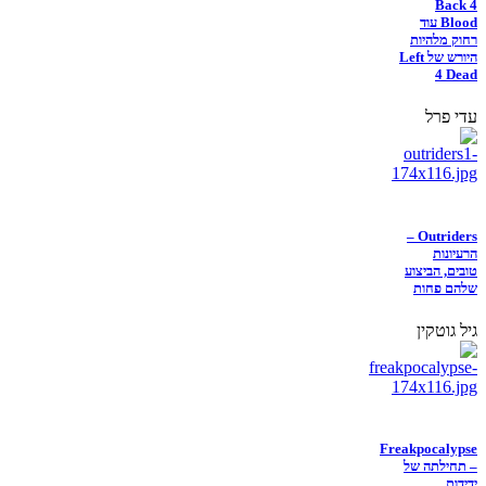
Back 4
Blood עוד
רחוק מלהיות
היורש של Left
4 Dead
עדי פרל
Outriders –
הרעיונות
טובים, הביצוע
שלהם פחות
גיל גוטקין
Freakpocalypse
– תחילתה של
ידידות