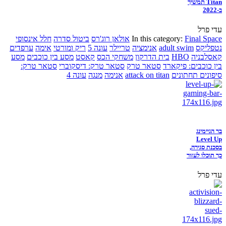
Titan תמשיך
ב-2022
עדי פרל
Final Space
In this category:
אולאן רוג'רס
ביטול סדרה
חלל אינסופי
נטפליקס
adult swim
אנימציה
טריילר
עונה 5
ריק ומורטי
אימה
ערפדים
קאסלבניה
HBO
בית הדרקון
משחקי הכס
קאסט
מסע בין כוכבים
מסע
בין כוכבים: פיקארד
סטאר טרק
סטאר טרק: דיסקוברי
סטאר טרק:
סיפונים תחתונים
attack on titan
אנימה
מנגה
עונה 4
בר הגיימינג
Level Up
בסכנת סגירה,
כך תוכלו לעזור
עדי פרל