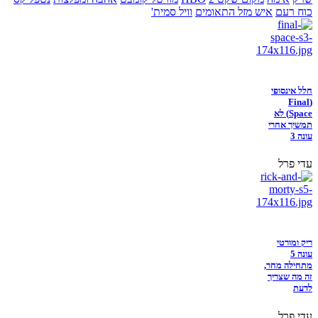
כוח רעם
איש מזל התאומים
וויל סמית'
חלל אינסופי
(Final
Space) לא
תמשיך אחרי
עונה 3
עדי פרל
ריק ומורטי
עונה 5
מתחילה מחר,
זה מה שצריך
לדעת
עדי פרל