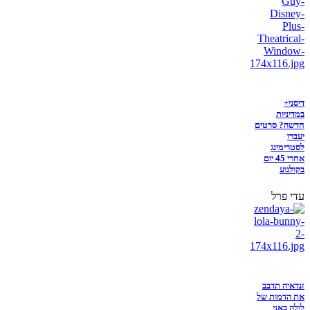
דיסני+
במדיניות
חדשה? סרטים
יעברו
לסטרימינג
אחרי 45 יום
בקולנוע
עדי פרל
זנדאיה תדבב
את הדמות של
לולה באני