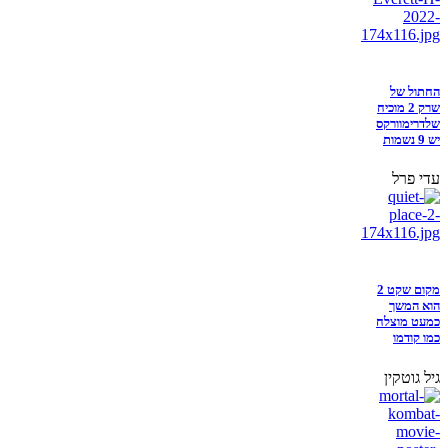
החתול של
שרק 2 מוכיח
שלדרימוורקס
יש 9 נשמות
עדי פרל
מקום שקט 2
הוא המשך
כמעט מוצלח
כמו קודמו
גיל גוטקין