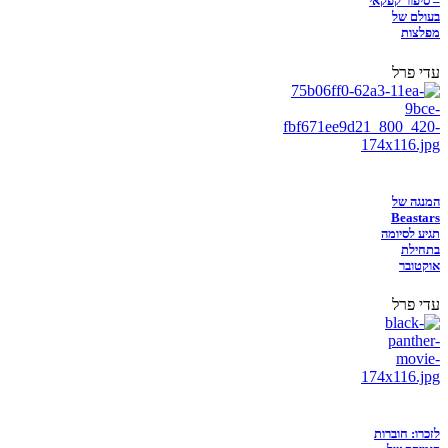
– סיפור קפקאי
בעולם של
מפלצות
עדי פרל
המנגה של
Beastars
תגיע לסיומה
בתחילת
אוקטובר
עדי פרל
לזכרו: חוברות