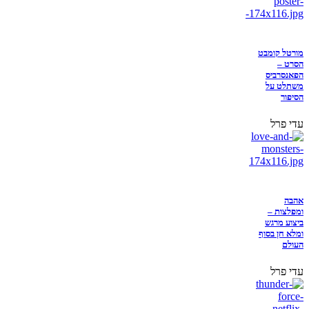
מורטל קומבט
הסרט –
הפאנסרביס
משתלט על
הסיפור
עדי פרל
אהבה
ומפלצות –
ביצוע מרגש
ומלא חן בסוף
העולם
עדי פרל