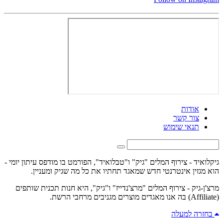
אודות
צור קשר
תנאי שימוש
גיקלואיד - צירוף המלים "גיק" ו"טבלואיד", הפורמט בו מודפס עיתון יומי -
הוא מגזין אינטרנטי חדש שמאגד תחתיו את כל מה שגיק ומעניין.
מרצ'ן-גיק - צירוף המלים "מרצ'נדייז" ו"גיק", היא חנות תכנית שותפים
(Affiliate) בה אנו מאגדים מוצרים מגניבים מרחבי הרשת.
בחזרה למעלה