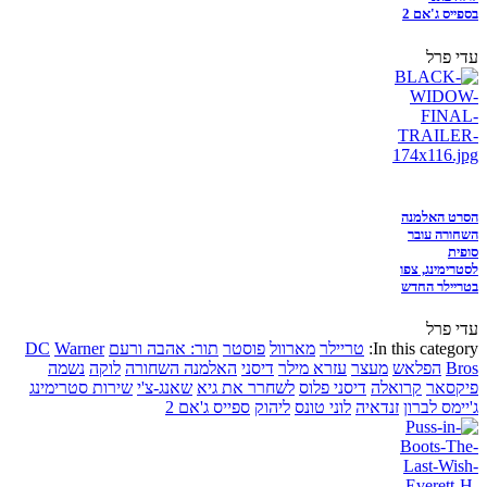
בספייס ג'אם 2
עדי פרל
הסרט האלמנה
השחורה עובר
סופית
לסטרימינג, צפו
בטריילר החדש
עדי פרל
In this category:
טריילר
מארוול
פוסטר
תור: אהבה ורעם
Warner
DC
Bros
הפלאש
מעצר
עזרא מילר
דיסני
האלמנה השחורה
לוקה
נשמה
פיקסאר
קרואלה
דיסני פלוס
לשחרר את גיא
שאנג-צ'י
שירות סטרימינג
ג'יימס לברון
זנדאיה
לוני טונס
ליהוק
ספייס ג'אם 2