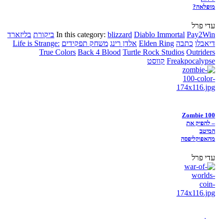
מופלאה?
עדי פרל
Pay2Win
Diablo Immortal
blizzard
In this category:
ביקורת
בליזארד
דיאבלו
כתבה
Elden Ring
אלדן רינג
משחק תפקידים
Life is Strange:
True Colors
Back 4 Blood
Turtle Rock Studios
Outriders
Freakpocalypse
קווסט
Zombie 100
– להפיק את
המיטב
מהאפוקליפסה
עדי פרל