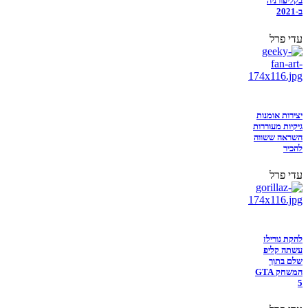
בקליפורניה
ב-2021
עדי פרל
יצירות אומנות
גיקיות מעוררות
השראה ששווה
להכיר
עדי פרל
להקת גורילז
עשתה קליפ
שלם בתוך
המשחק GTA
5