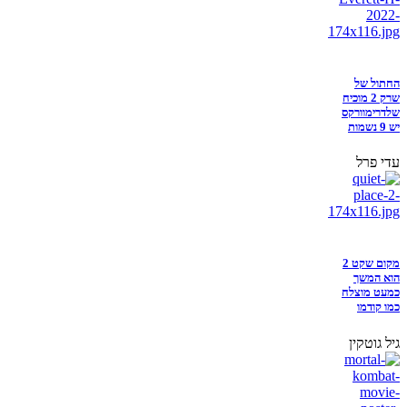
החתול של
שרק 2 מוכיח
שלדרימוורקס
יש 9 נשמות
עדי פרל
מקום שקט 2
הוא המשך
כמעט מוצלח
כמו קודמו
גיל גוטקין