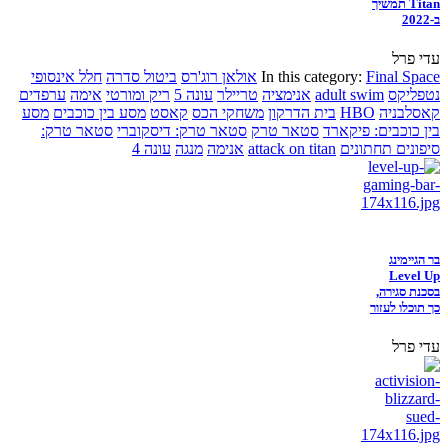
Titan תמשיך
ב-2022
עדי פרל
Final Space
In this category:
אולאן רוג'רס
ביטול סדרה
חלל אינסופי
נטפליקס
adult swim
אנימציה
טריילר
עונה 5
ריק ומורטי
אימה
ערפדים
קאסלבניה
HBO
בית הדרקון
משחקי הכס
קאסט
מסע בין כוכבים
מסע
בין כוכבים: פיקארד
סטאר טרק
סטאר טרק: דיסקוברי
סטאר טרק:
סיפונים תחתונים
attack on titan
אנימה
מנגה
עונה 4
בר הגיימינג
Level Up
בסכנת סגירה,
כך תוכלו לעזור
עדי פרל