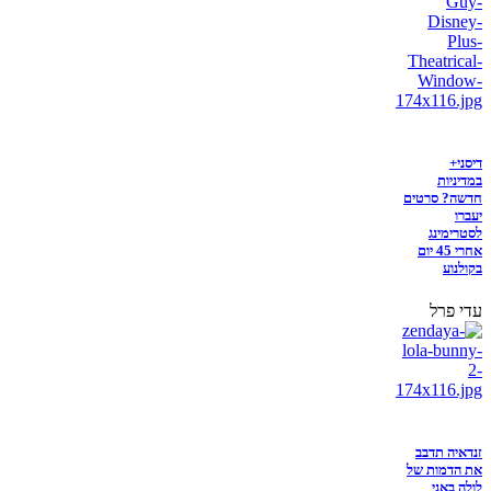
דיסני+
במדיניות
חדשה? סרטים
יעברו
לסטרימינג
אחרי 45 יום
בקולנוע
עדי פרל
זנדאיה תדבב
את הדמות של
לולה באני