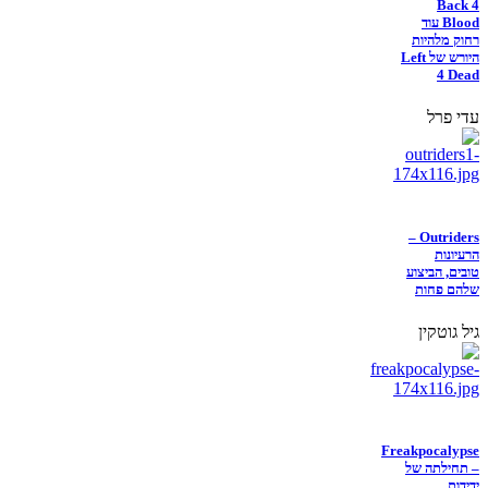
Back 4
Blood עוד
רחוק מלהיות
היורש של Left
4 Dead
עדי פרל
Outriders –
הרעיונות
טובים, הביצוע
שלהם פחות
גיל גוטקין
Freakpocalypse
– תחילתה של
ידידות