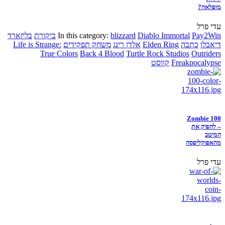
מופלאה?
עדי פרל
Pay2Win
Diablo Immortal
blizzard
In this category:
ביקורת
בליזארד
דיאבלו
כתבה
Elden Ring
אלדן רינג
משחק תפקידים
Life is Strange:
True Colors
Back 4 Blood
Turtle Rock Studios
Outriders
Freakpocalypse
קווסט
Zombie 100
– להפיק את
המיטב
מהאפוקליפסה
עדי פרל