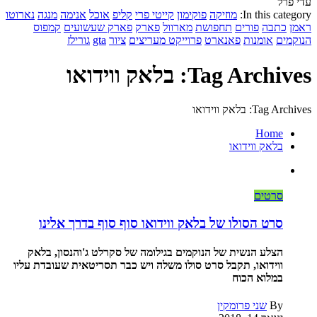
עדי פרל
In this category:
מוזיקה
פוקימון
קייטי פרי
קליפ
אוכל
אנימה
מנגה
נארוטו
ראמן
כתבה
פורים
תחפושת
מארוול
פארק
פארק שעשועים
קמפוס
הנוקמים
אומנות
פאנארט
פרוייקט מעריצים
ציור
gta
גורילז
Tag Archives: בלאק ווידואו
Tag Archives: בלאק ווידואו
Home
בלאק ווידואו
סרטים
סרט הסולו של בלאק ווידואו סוף סוף בדרך אלינו
הצלע הנשית של הנוקמים בגילומה של סקרלט ג'והנסון, בלאק
ווידואו, תקבל סרט סולו משלה ויש כבר תסריטאית שעובדת עליו
במלוא הכוח
By
שני פרומקין