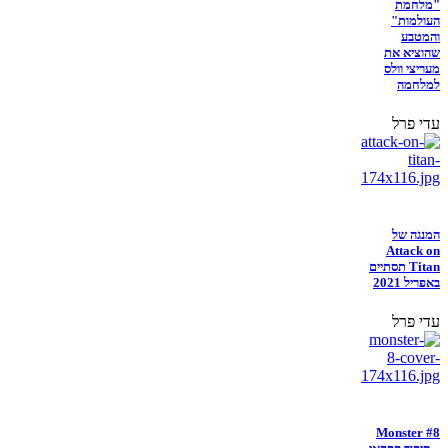
"מלחמת
העולמות"
והמטבע
שהוציא את
מעריצי וולס
למלחמה
עדי פרל
המנגה של
Attack on
Titan תסתיים
באפריל 2021
עדי פרל
Monster #8