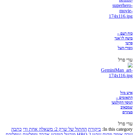
כוח רעם –
בושה לז'אנר
סרטי
גיבורי-העל
עדי פרל
איש מזל
התאומים –
הניסוי הקולנועי
שמכאיב
בעיניים
עדי פרל
In this category:
ביקורת
החתול של שרק 2: משאלה אחת ודי
כתבה
שרק
אימה
מקום שקט 2
HBO
מורטל קומבט
אהבה ומפלצות
נטפליקס