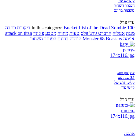
קומיקס של
הפנתר השחור
מופצות בחינם
עדי פרל
Zombie 100
Bucket List of the Dead
In this category:
ביקורת
כתבה
מנגה
אנגליה
הרברט גורג' וולס
טעות
מחווה
מטבע
פאונד
attack on titan
אנימה
Beastars
Monster #8
הורדה בחינם
הפנתר השחור
פוקימון חוגג
25 שנה עם
קליפ חדש של
קייטי פרי
עדי פרל
ארבעה