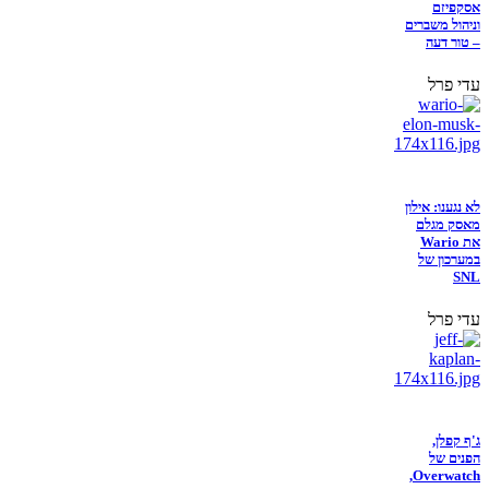
אסקפיזם
וניהול משברים
– טור דעה
עדי פרל
לא נגענו: אילון
מאסק מגלם
את Wario
במערכון של
SNL
עדי פרל
ג'ף קפלן,
הפנים של
Overwatch,