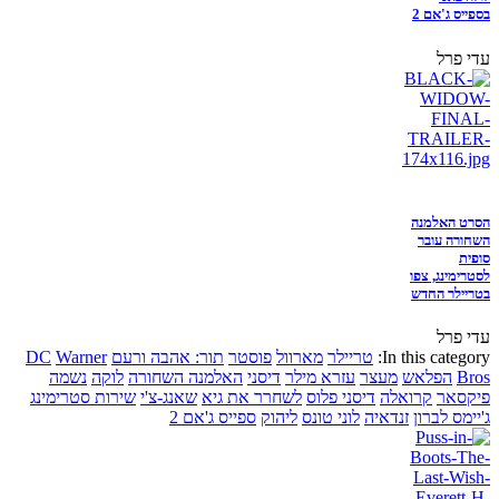
בספייס ג'אם 2
עדי פרל
הסרט האלמנה
השחורה עובר
סופית
לסטרימינג, צפו
בטריילר החדש
עדי פרל
In this category:
טריילר
מארוול
פוסטר
תור: אהבה ורעם
Warner
DC
Bros
הפלאש
מעצר
עזרא מילר
דיסני
האלמנה השחורה
לוקה
נשמה
פיקסאר
קרואלה
דיסני פלוס
לשחרר את גיא
שאנג-צ'י
שירות סטרימינג
ג'יימס לברון
זנדאיה
לוני טונס
ליהוק
ספייס ג'אם 2