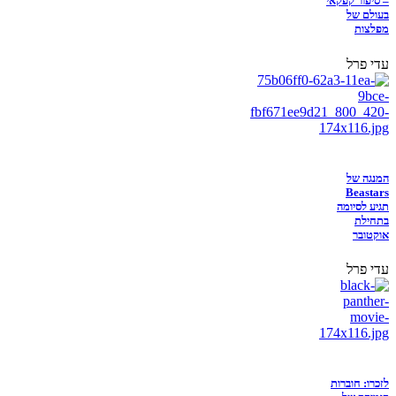
– סיפור קפקאי
בעולם של
מפלצות
עדי פרל
המנגה של
Beastars
תגיע לסיומה
בתחילת
אוקטובר
עדי פרל
לזכרו: חוברות