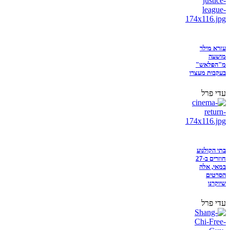
עזרא מילר
מושעה
מ"הפלאש"
בעקבות מעצרו
עדי פרל
בתי הקולנוע
חוזרים ב-27
במאי, אלה
הסרטים
שיוקרנו
עדי פרל