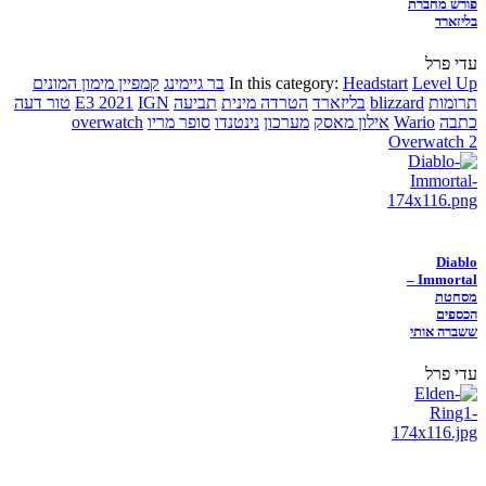
פורש מחברת
בליזארד
עדי פרל
Level Up
Headstart
In this category:
בר גיימינג
קמפיין מימון המונים
תרומות
blizzard
בליזארד
הטרדה מינית
תביעה
IGN
E3 2021
טור דעה
כתבה
Wario
אילון מאסק
מערכון
נינטנדו
סופר מריו
overwatch
Overwatch 2
Diablo
Immortal –
מסחטת
הכספים
ששברה אותי
עדי פרל