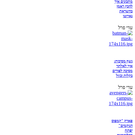
מתכונים איך
להכין ראמן
בהשראת
נארוטו
עדי פרל
נשף מסיכות:
איך לאלתר
מסיכה לפורים
בקלות ובזול
עדי פרל
פארק "קמפוס
הנוקמים"
יפתח