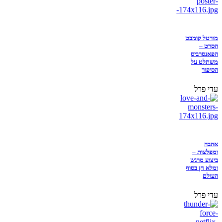
מורטל קומבט
הסרט –
הפאנסרביס
משתלט על
הסיפור
עדי פרל
אהבה
ומפלצות –
ביצוע מרגש
ומלא חן בסוף
העולם
עדי פרל