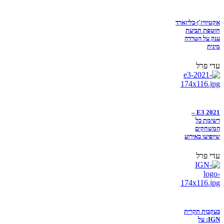
אקטיוויז'ן-בליזארד
חוטפת תביעת
ענק על הטרדה
מינית
עדי פרל
E3 2021 –
רשימת כל
המשחקים
שיופיעו באירוע
עדי פרל
בעקבות תקרית
IGN: על