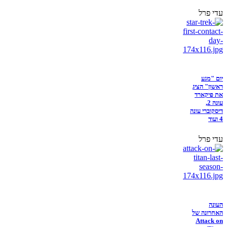
עדי פרל
יום "מגע
ראשון" הציג
את פיקארד
עונה 2,
דיסקוברי עונה
4 ועוד
עדי פרל
העונה
האחרונה של
Attack on