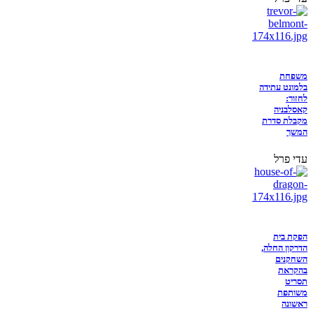
משפחת
בלמונט עתידה
לחזור:
קאסלבניה
מקבלת סדרת
המשך
עדי פרל
הפקת בית
הדרקון החלה,
השחקנים
בהקראת
תסריט
משותפת
ראשונה