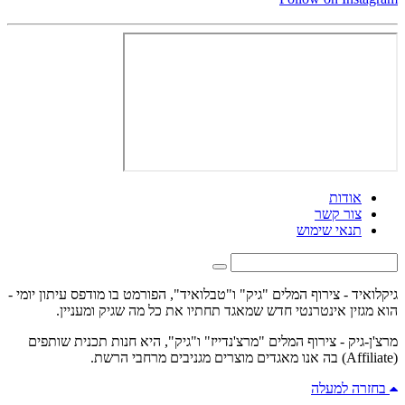
אודות
צור קשר
תנאי שימוש
גיקלואיד - צירוף המלים "גיק" ו"טבלואיד", הפורמט בו מודפס עיתון יומי -
הוא מגזין אינטרנטי חדש שמאגד תחתיו את כל מה שגיק ומעניין.
מרצ'ן-גיק - צירוף המלים "מרצ'נדייז" ו"גיק", היא חנות תכנית שותפים
(Affiliate) בה אנו מאגדים מוצרים מגניבים מרחבי הרשת.
בחזרה למעלה