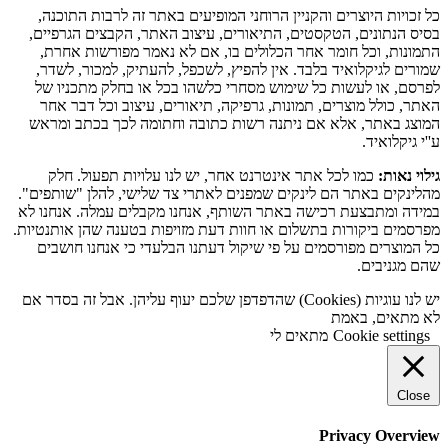
כל זכויות היוצרים והקניין הרוחני המופיעים באתר זה לרבות התוכנה,
בסיס הנתונים, הטקסטים, התיאורים, עיצוב האתר, הקבצים הגרפיים,
התמונות, וכל חומר אחר הכלולים בו, אם לא נאמר מפורשות אחרת,
שמורים לגיקלואיד בלבד. אין להפיץ, לשכפל, להעתיק, למכור, לשדר,
לפרסם, או לעשות כל שימוש מסחרי כלשהו בכל או בחלק מתכניו של
האתר, כולל מוצרים, תמונות, גרפיקה, תיאורים, עיצוב וכל דבר אחר
המוצג באתר, אלא אם ניתנה רשות כתובה וחתומה לכך בכתב ומראש
ע''י גיקלואיד.
גילוי נאות:
כמו לכל אתר אינטרנט אחר, יש לנו עלויות תפעול. חלק
מהלינקים באתר הם לינקים שמפנים לאתרי צד שלישי, להלן "שותפים".
במידה ומתבצעת רכישה באתר השותף, אנחנו מקבלים עמלה. אנחנו לא
מפרסמים ביקורות בתשלום או חוות דעת מזויפות בטענה שהן אותנטיות.
כל המוצרים מפורסמים על פי שיקול דעתנו הבלעדי כי אנחנו חושבים
שהם מגניבים.
יש לנו עוגיות (Cookies) שהדפדפן שלכם יעוף עליהן. אבל זה בסדר אם
לא מתאים, באמת
Cookie settings
מתאים לי
Close
Privacy Overview