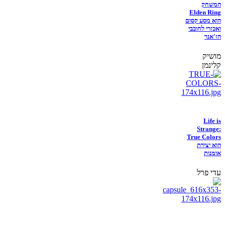
המשחק
Elden Ring
הוא מסע קסום
ואכזרי לחובבי
הז'אנר
מושיק
קלינמן
Life is
Strange:
True Colors
הוא יצירת
אומנות
עדי פרל