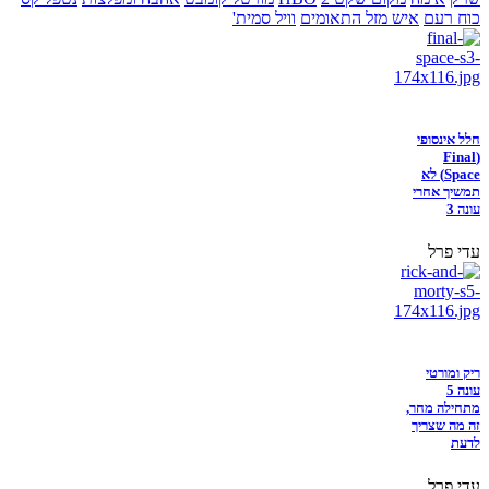
כוח רעם
איש מזל התאומים
וויל סמית'
חלל אינסופי
(Final
Space) לא
תמשיך אחרי
עונה 3
עדי פרל
ריק ומורטי
עונה 5
מתחילה מחר,
זה מה שצריך
לדעת
עדי פרל