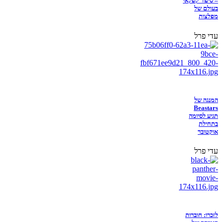
– סיפור קפקאי
בעולם של
מפלצות
עדי פרל
המנגה של
Beastars
תגיע לסיומה
בתחילת
אוקטובר
עדי פרל
לזכרו: חוברות