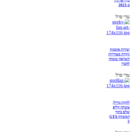
בקליפורניה
ב-2021
עדי פרל
יצירות אומנות
גיקיות מעוררות
השראה ששווה
להכיר
עדי פרל
להקת גורילז
עשתה קליפ
שלם בתוך
המשחק GTA
5