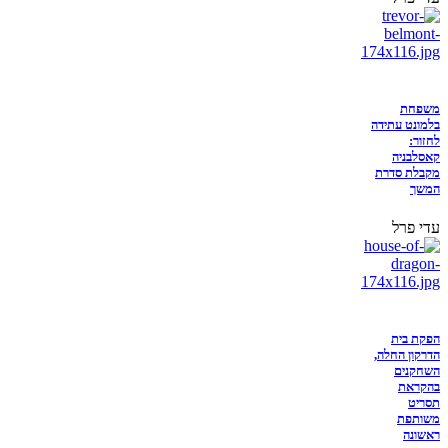
משפחת
בלמונט עתידה
לחזור:
קאסלבניה
מקבלת סדרת
המשך
עדי פרל
הפקת בית
הדרקון החלה,
השחקנים
בהקראת
תסריט
משותפת
ראשונה