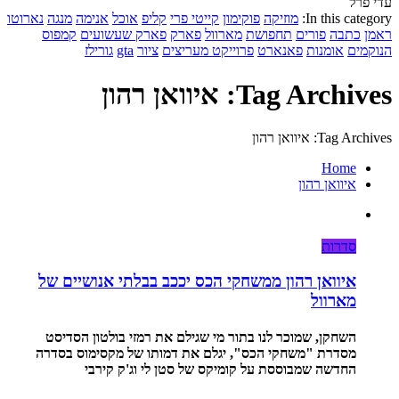
עדי פרל
In this category:
מוזיקה
פוקימון
קייטי פרי
קליפ
אוכל
אנימה
מנגה
נארוטו
ראמן
כתבה
פורים
תחפושת
מארוול
פארק
פארק שעשועים
קמפוס
הנוקמים
אומנות
פאנארט
פרוייקט מעריצים
ציור
gta
גורילז
Tag Archives: איוואן רהון
Tag Archives: איוואן רהון
Home
איוואן רהון
סדרות
איוואן רהון ממשחקי הכס יככב בבלתי אנושיים של
מארוול
השחקן, שמוכר לנו בתור מי שגילם את רמזי בולטון הסדיסט
מסדרת "משחקי הכס", יגלם את דמותו של מקסימוס בסדרה
החדשה שמבוססת על קומיקס של סטן לי וג'ק קירבי