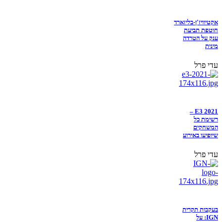
אקטיוויז'ן-בליזארד
חוטפת תביעת
ענק על הטרדה
מינית
עדי פרל
E3 2021 –
רשימת כל
המשחקים
שיופיעו באירוע
עדי פרל
בעקבות תקרית
IGN: על