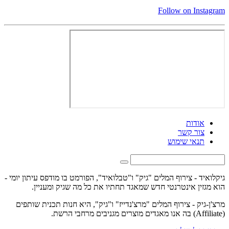
Follow on Instagram
אודות
צור קשר
תנאי שימוש
גיקלואיד - צירוף המלים "גיק" ו"טבלואיד", הפורמט בו מודפס עיתון יומי -
הוא מגזין אינטרנטי חדש שמאגד תחתיו את כל מה שגיק ומעניין.
מרצ'ן-גיק - צירוף המלים "מרצ'נדייז" ו"גיק", היא חנות תכנית שותפים
(Affiliate) בה אנו מאגדים מוצרים מגניבים מרחבי הרשת.