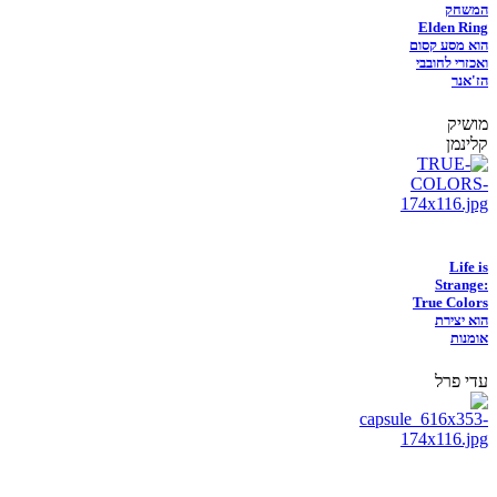
המשחק
Elden Ring
הוא מסע קסום
ואכזרי לחובבי
הז'אנר
מושיק
קלינמן
Life is
Strange:
True Colors
הוא יצירת
אומנות
עדי פרל