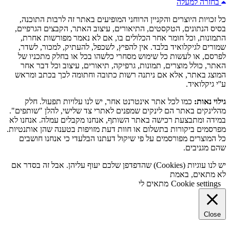
בחזרה למעלה
כל זכויות היוצרים והקניין הרוחני המופיעים באתר זה לרבות התוכנה,
בסיס הנתונים, הטקסטים, התיאורים, עיצוב האתר, הקבצים הגרפיים,
התמונות, וכל חומר אחר הכלולים בו, אם לא נאמר מפורשות אחרת,
שמורים לגיקלואיד בלבד. אין להפיץ, לשכפל, להעתיק, למכור, לשדר,
לפרסם, או לעשות כל שימוש מסחרי כלשהו בכל או בחלק מתכניו של
האתר, כולל מוצרים, תמונות, גרפיקה, תיאורים, עיצוב וכל דבר אחר
המוצג באתר, אלא אם ניתנה רשות כתובה וחתומה לכך בכתב ומראש
ע''י גיקלואיד.
גילוי נאות:
כמו לכל אתר אינטרנט אחר, יש לנו עלויות תפעול. חלק
מהלינקים באתר הם לינקים שמפנים לאתרי צד שלישי, להלן "שותפים".
במידה ומתבצעת רכישה באתר השותף, אנחנו מקבלים עמלה. אנחנו לא
מפרסמים ביקורות בתשלום או חוות דעת מזויפות בטענה שהן אותנטיות.
כל המוצרים מפורסמים על פי שיקול דעתנו הבלעדי כי אנחנו חושבים
שהם מגניבים.
יש לנו עוגיות (Cookies) שהדפדפן שלכם יעוף עליהן. אבל זה בסדר אם
לא מתאים, באמת
Cookie settings
מתאים לי
Close