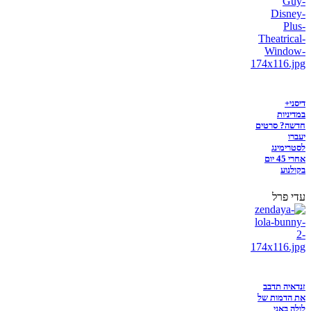
דיסני+
במדיניות
חדשה? סרטים
יעברו
לסטרימינג
אחרי 45 יום
בקולנוע
עדי פרל
זנדאיה תדבב
את הדמות של
לולה באני