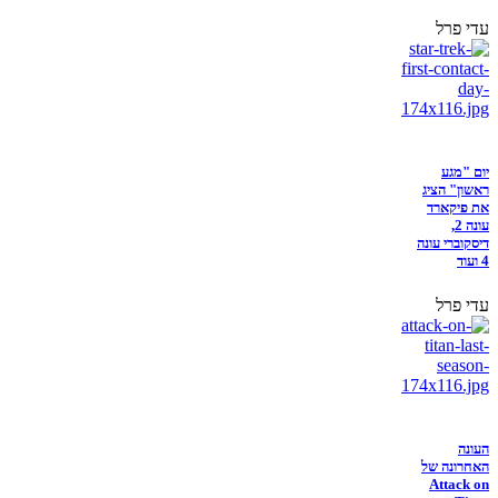
עדי פרל
יום "מגע
ראשון" הציג
את פיקארד
עונה 2,
דיסקוברי עונה
4 ועוד
עדי פרל
העונה
האחרונה של
Attack on