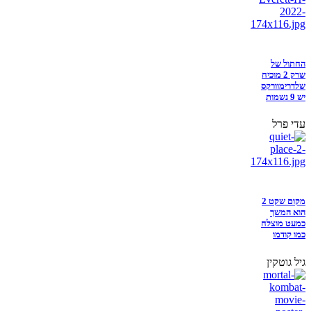
החתול של
שרק 2 מוכיח
שלדרימוורקס
יש 9 נשמות
עדי פרל
מקום שקט 2
הוא המשך
כמעט מוצלח
כמו קודמו
גיל גוטקין