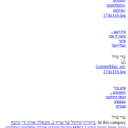
כוח רעם –
בושה לז'אנר
סרטי
גיבורי-העל
עדי פרל
איש מזל
התאומים –
הניסוי הקולנועי
שמכאיב
בעיניים
עדי פרל
In this category:
ביקורת
החתול של שרק 2: משאלה אחת ודי
כתבה
שרק
אימה
מקום שקט 2
HBO
מורטל קומבט
אהבה ומפלצות
נטפליקס