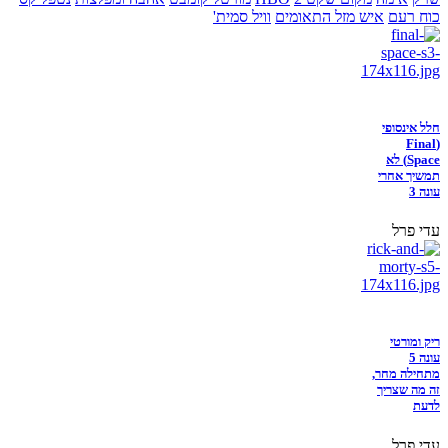
כוח רעם
איש מזל התאומים
וויל סמית'
חלל אינסופי
(Final
Space) לא
תמשיך אחרי
עונה 3
עדי פרל
ריק ומורטי
עונה 5
מתחילה מחר,
זה מה שצריך
לדעת
עדי פרל