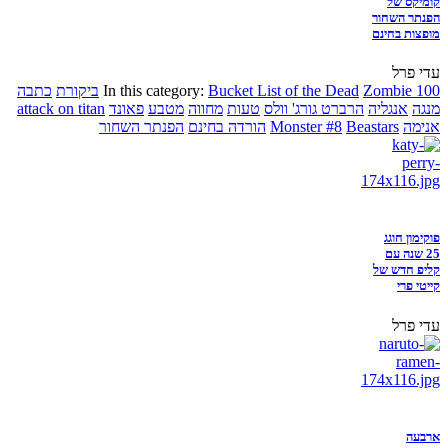
קומיקס של
הפנתר השחור
מופצות בחינם
עדי פרל
Zombie 100
Bucket List of the Dead
In this category:
ביקורת
כתבה
מנגה
אנגליה
הרברט גורג' וולס
טעות
מחווה
מטבע
פאונד
attack on titan
אנימה
Beastars
Monster #8
הורדה בחינם
הפנתר השחור
פוקימון חוגג
25 שנה עם
קליפ חדש של
קייטי פרי
עדי פרל
ארבעה