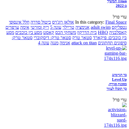
Titan תמשיך
ב-2022
עדי פרל
Final Space
In this category:
אולאן רוג'רס
ביטול סדרה
חלל אינסופי
נטפליקס
adult swim
אנימציה
טריילר
עונה 5
ריק ומורטי
אימה
ערפדים
קאסלבניה
HBO
בית הדרקון
משחקי הכס
קאסט
מסע בין כוכבים
מסע
בין כוכבים: פיקארד
סטאר טרק
סטאר טרק: דיסקוברי
סטאר טרק:
סיפונים תחתונים
attack on titan
אנימה
מנגה
עונה 4
בר הגיימינג
Level Up
בסכנת סגירה,
כך תוכלו לעזור
עדי פרל