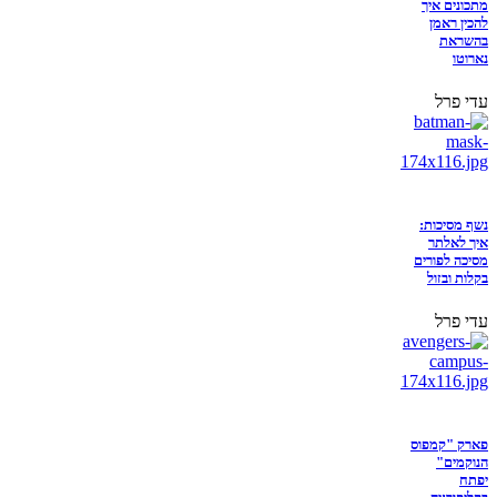
מתכונים איך
להכין ראמן
בהשראת
נארוטו
עדי פרל
נשף מסיכות:
איך לאלתר
מסיכה לפורים
בקלות ובזול
עדי פרל
פארק "קמפוס
הנוקמים"
יפתח