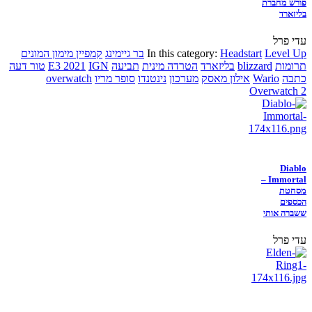
פורש מחברת
בליזארד
עדי פרל
Level Up
Headstart
In this category:
בר גיימינג
קמפיין מימון המונים
תרומות
blizzard
בליזארד
הטרדה מינית
תביעה
IGN
E3 2021
טור דעה
כתבה
Wario
אילון מאסק
מערכון
נינטנדו
סופר מריו
overwatch
Overwatch 2
Diablo
Immortal –
מסחטת
הכספים
ששברה אותי
עדי פרל