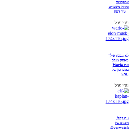
אסקפיזם
וניהול משברים
– טור דעה
עדי פרל
לא נגענו: אילון
מאסק מגלם
את Wario
במערכון של
SNL
עדי פרל
ג'ף קפלן,
הפנים של
Overwatch,