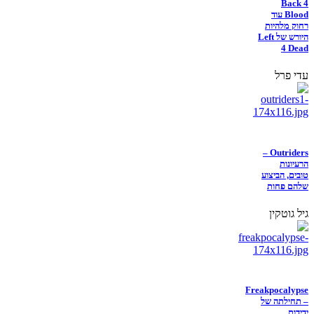
Back 4
Blood עוד
רחוק מלהיות
היורש של Left
4 Dead
עדי פרל
Outriders –
הרעיונות
טובים, הביצוע
שלהם פחות
גיל גוטקין
Freakpocalypse
– תחילתה של
ידידות