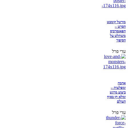
מורטל קומבט
הסרט –
הפאנסרביס
משתלט על
הסיפור
עדי פרל
אהבה
ומפלצות –
ביצוע מרגש
ומלא חן בסוף
העולם
עדי פרל