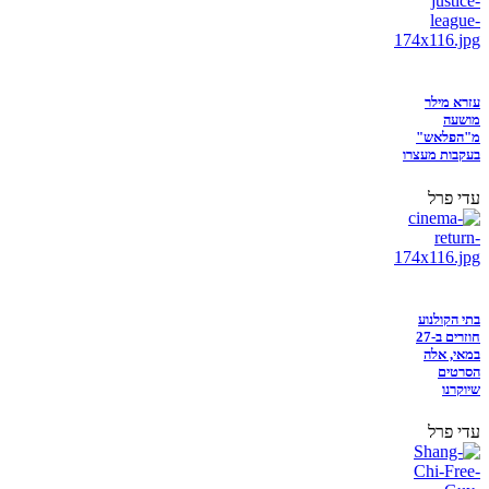
עזרא מילר
מושעה
מ"הפלאש"
בעקבות מעצרו
עדי פרל
בתי הקולנוע
חוזרים ב-27
במאי, אלה
הסרטים
שיוקרנו
עדי פרל