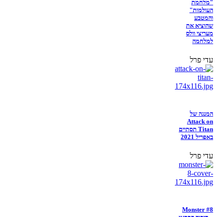
"מלחמת
העולמות"
והמטבע
שהוציא את
מעריצי וולס
למלחמה
עדי פרל
המנגה של
Attack on
Titan תסתיים
באפריל 2021
עדי פרל
Monster #8