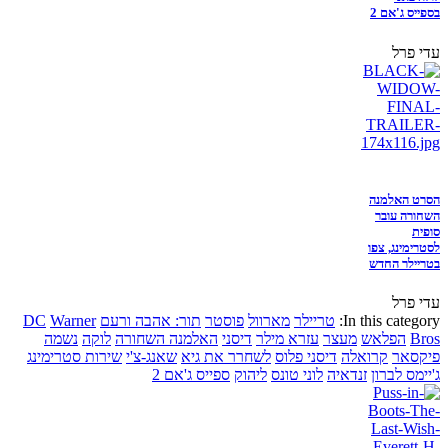
בספייס ג'אם 2
עדי פרל
הסרט האלמנה
השחורה עובר
סופית
לסטרימינג, צפו
בטריילר החדש
עדי פרל
In this category:
טריילר
מארוול
פוסטר
תור: אהבה ורעם
Warner
DC
Bros
הפלאש
מעצר
עזרא מילר
דיסני
האלמנה השחורה
לוקה
נשמה
פיקסאר
קרואלה
דיסני פלוס
לשחרר את גיא
שאנג-צ'י
שירות סטרימינג
ג'יימס לברון
זנדאיה
לוני טונס
ליהוק
ספייס ג'אם 2