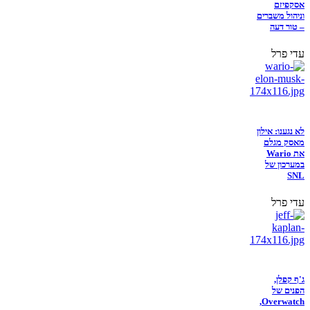
אסקפיזם
וניהול משברים
– טור דעה
עדי פרל
לא נגענו: אילון
מאסק מגלם
את Wario
במערכון של
SNL
עדי פרל
ג'ף קפלן,
הפנים של
Overwatch,