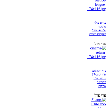
עזרא מילר
מושעה
מ"הפלאש"
בעקבות מעצרו
עדי פרל
בתי הקולנוע
חוזרים ב-27
במאי, אלה
הסרטים
שיוקרנו
עדי פרל