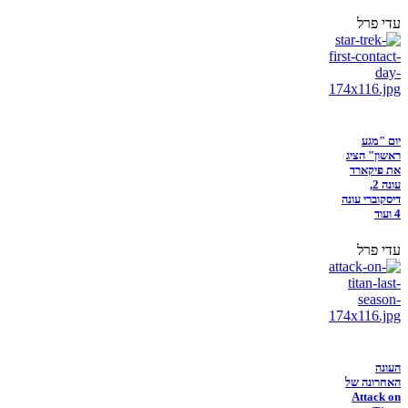
עדי פרל
יום "מגע
ראשון" הציג
את פיקארד
עונה 2,
דיסקוברי עונה
4 ועוד
עדי פרל
העונה
האחרונה של
Attack on