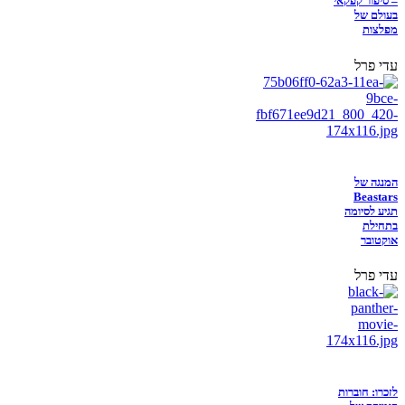
– סיפור קפקאי
בעולם של
מפלצות
עדי פרל
המנגה של
Beastars
תגיע לסיומה
בתחילת
אוקטובר
עדי פרל
לזכרו: חוברות