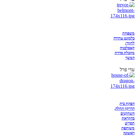
משפחת
בלמונט עתידה
לחזור:
קאסלבניה
מקבלת סדרת
המשך
עדי פרל
הפקת בית
הדרקון החלה,
השחקנים
בהקראת
תסריט
משותפת
ראשונה