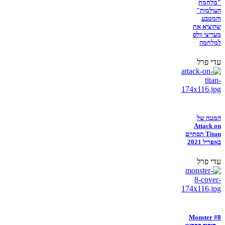
"מלחמת
העולמות"
והמטבע
שהוציא את
מעריצי וולס
למלחמה
עדי פרל
המנגה של
Attack on
Titan תסתיים
באפריל 2021
עדי פרל
Monster #8