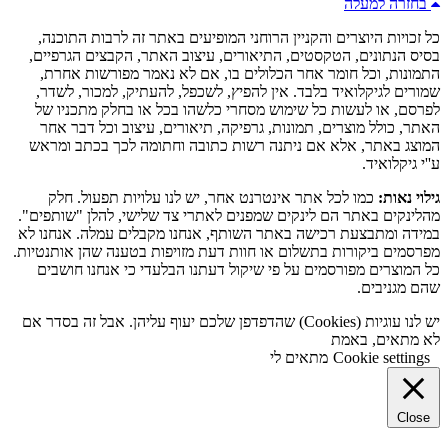
בחזרה למעלה
כל זכויות היוצרים והקניין הרוחני המופיעים באתר זה לרבות התוכנה,
בסיס הנתונים, הטקסטים, התיאורים, עיצוב האתר, הקבצים הגרפיים,
התמונות, וכל חומר אחר הכלולים בו, אם לא נאמר מפורשות אחרת,
שמורים לגיקלואיד בלבד. אין להפיץ, לשכפל, להעתיק, למכור, לשדר,
לפרסם, או לעשות כל שימוש מסחרי כלשהו בכל או בחלק מתכניו של
האתר, כולל מוצרים, תמונות, גרפיקה, תיאורים, עיצוב וכל דבר אחר
המוצג באתר, אלא אם ניתנה רשות כתובה וחתומה לכך בכתב ומראש
ע''י גיקלואיד.
גילוי נאות:
כמו לכל אתר אינטרנט אחר, יש לנו עלויות תפעול. חלק
מהלינקים באתר הם לינקים שמפנים לאתרי צד שלישי, להלן "שותפים".
במידה ומתבצעת רכישה באתר השותף, אנחנו מקבלים עמלה. אנחנו לא
מפרסמים ביקורות בתשלום או חוות דעת מזויפות בטענה שהן אותנטיות.
כל המוצרים מפורסמים על פי שיקול דעתנו הבלעדי כי אנחנו חושבים
שהם מגניבים.
יש לנו עוגיות (Cookies) שהדפדפן שלכם יעוף עליהן. אבל זה בסדר אם
לא מתאים, באמת
Cookie settings
מתאים לי
Close