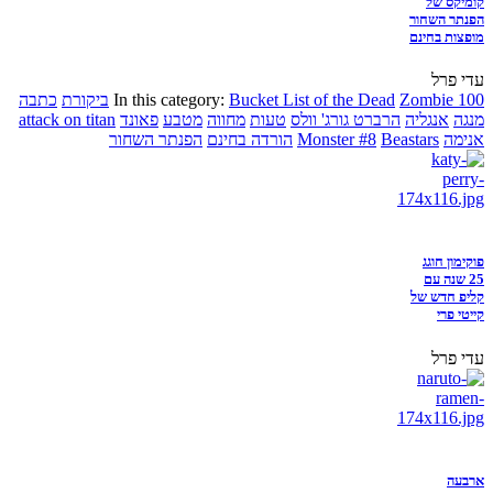
קומיקס של
הפנתר השחור
מופצות בחינם
עדי פרל
Zombie 100
Bucket List of the Dead
In this category:
ביקורת
כתבה
מנגה
אנגליה
הרברט גורג' וולס
טעות
מחווה
מטבע
פאונד
attack on titan
אנימה
Beastars
Monster #8
הורדה בחינם
הפנתר השחור
פוקימון חוגג
25 שנה עם
קליפ חדש של
קייטי פרי
עדי פרל
ארבעה