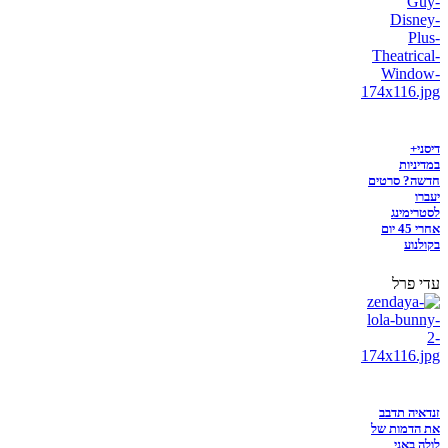
דיסני+
במדיניות
חדשה? סרטים
יעברו
לסטרימינג
אחרי 45 יום
בקולנוע
עדי פרל
זנדאיה תדבב
את הדמות של
לולה באני