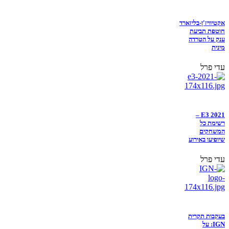
אקטיוויז'ן-בליזארד
חוטפת תביעת
ענק על הטרדה
מינית
עדי פרל
E3 2021 –
רשימת כל
המשחקים
שיופיעו באירוע
עדי פרל
בעקבות תקרית
IGN: על