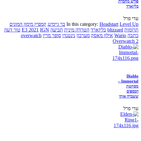
פורש מחברת
בליזארד
עדי פרל
Level Up
Headstart
In this category:
בר גיימינג
קמפיין מימון המונים
תרומות
blizzard
בליזארד
הטרדה מינית
תביעה
IGN
E3 2021
טור דעה
כתבה
Wario
אילון מאסק
מערכון
נינטנדו
סופר מריו
overwatch
Overwatch 2
Diablo
Immortal –
מסחטת
הכספים
ששברה אותי
עדי פרל