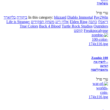
מופלאה?
עדי פרל
Pay2Win
Diablo Immortal
blizzard
In this category:
ביקורת
בליזארד
דיאבלו
כתבה
Elden Ring
אלדן רינג
משחק תפקידים
Life is Strange:
True Colors
Back 4 Blood
Turtle Rock Studios
Outriders
Freakpocalypse
קווסט
Zombie 100
– להפיק את
המיטב
מהאפוקליפסה
עדי פרל