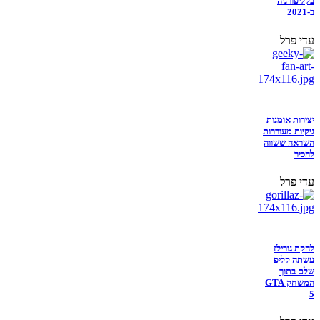
בקליפורניה
ב-2021
עדי פרל
יצירות אומנות
גיקיות מעוררות
השראה ששווה
להכיר
עדי פרל
להקת גורילז
עשתה קליפ
שלם בתוך
המשחק GTA
5