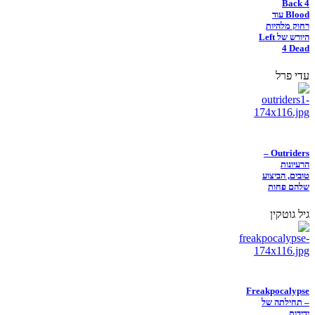
Back 4
Blood עוד
רחוק מלהיות
היורש של Left
4 Dead
עדי פרל
Outriders –
הרעיונות
טובים, הביצוע
שלהם פחות
גיל גוטקין
Freakpocalypse
– תחילתה של
ידידות