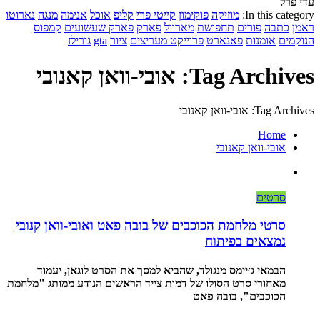
עדי פרל
In this category:
מוזיקה
פוקימון
קייטי פרי
קליפ
אוכל
אנימה
מנגה
נארוטו
ראמן
כתבה
פורים
תחפושת
מארוול
פארק
פארק שעשועים
קמפוס
הנוקמים
אומנות
פאנארט
פרוייקט מעריצים
ציור
gta
גורילז
Tag Archives: אובי-וואן קאנובי
Tag Archives: אובי-וואן קאנובי
Home
אובי-וואן קאנובי
סרטים
סרטי מלחמת הכוכבים של בובה פאט ואובי-וואן קנובי
נמצאים בפיתוח
הבמאי ג׳יימס מנגולד, שהביא למסך את הסרט לוגאן, יעמוד
מאחורי סרט הסולו של דמות צייד הראשים הנודע ממותג "מלחמת
הכוכבים", בובה פאט