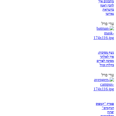
מתכונים איך
להכין ראמן
בהשראת
נארוטו
עדי פרל
נשף מסיכות:
איך לאלתר
מסיכה לפורים
בקלות ובזול
עדי פרל
פארק "קמפוס
הנוקמים"
יפתח