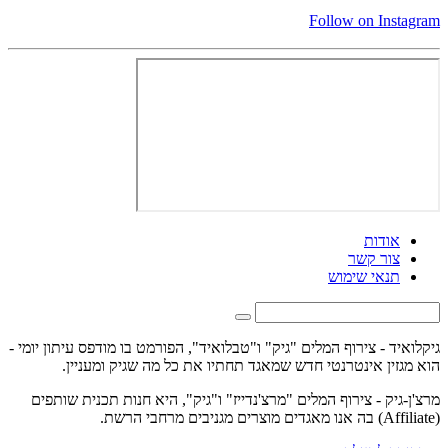
Follow on Instagram
אודות
צור קשר
תנאי שימוש
גיקלואיד - צירוף המלים "גיק" ו"טבלואיד", הפורמט בו מודפס עיתון יומי -
הוא מגזין אינטרנטי חדש שמאגד תחתיו את כל מה שגיק ומעניין.
מרצ'ן-גיק - צירוף המלים "מרצ'נדייז" ו"גיק", היא חנות תכנית שותפים
(Affiliate) בה אנו מאגדים מוצרים מגניבים מרחבי הרשת.