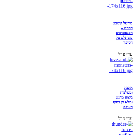
מורטל קומבט
הסרט –
הפאנסרביס
משתלט על
הסיפור
עדי פרל
אהבה
ומפלצות –
ביצוע מרגש
ומלא חן בסוף
העולם
עדי פרל