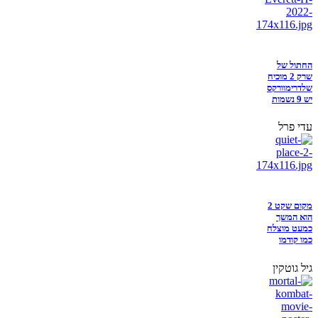
החתול של
שרק 2 מוכיח
שלדרימוורקס
יש 9 נשמות
עדי פרל
מקום שקט 2
הוא המשך
כמעט מוצלח
כמו קודמו
גיל גוטקין