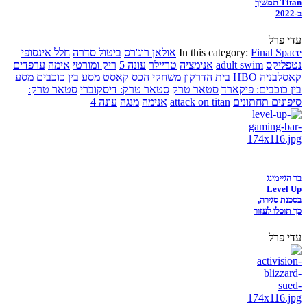
Titan תמשיך
ב-2022
עדי פרל
Final Space
In this category:
אולאן רוג'רס
ביטול סדרה
חלל אינסופי
נטפליקס
adult swim
אנימציה
טריילר
עונה 5
ריק ומורטי
אימה
ערפדים
קאסלבניה
HBO
בית הדרקון
משחקי הכס
קאסט
מסע בין כוכבים
מסע
בין כוכבים: פיקארד
סטאר טרק
סטאר טרק: דיסקוברי
סטאר טרק:
סיפונים תחתונים
attack on titan
אנימה
מנגה
עונה 4
בר הגיימינג
Level Up
בסכנת סגירה,
כך תוכלו לעזור
עדי פרל