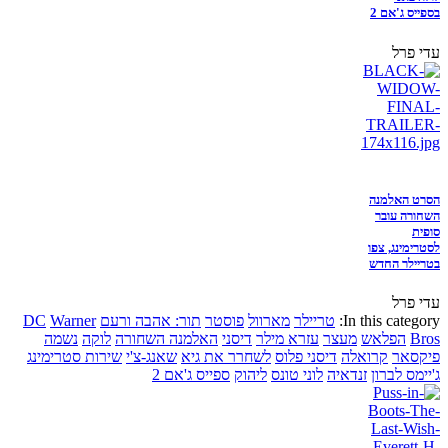
בספייס ג'אם 2
עדי פרל
הסרט האלמנה
השחורה עובר
סופית
לסטרימינג, צפו
בטריילר החדש
עדי פרל
In this category:
טריילר
מארוול
פוסטר
תור: אהבה ורעם
Warner
DC
Bros
הפלאש
מעצר
עזרא מילר
דיסני
האלמנה השחורה
לוקה
נשמה
פיקסאר
קרואלה
דיסני פלוס
לשחרר את גיא
שאנג-צ'י
שירות סטרימינג
ג'יימס לברון
זנדאיה
לוני טונס
ליהוק
ספייס ג'אם 2