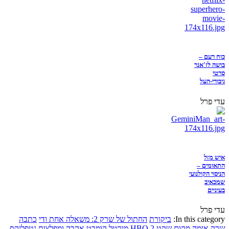
כוח רעם –
בושה לז'אנר
סרטי
גיבורי-העל
עדי פרל
איש מזל
התאומים –
הניסוי הקולנועי
שמכאיב
בעיניים
עדי פרל
In this category:
ביקורת
החתול של שרק 2: משאלה אחת ודי
כתבה
שרק
אימה
מקום שקט 2
HBO
מורטל קומבט
אהבה ומפלצות
נטפליקס