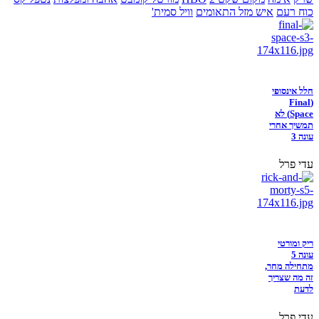
כוח רעם
איש מזל התאומים
וויל סמית'
חלל אינסופי
(Final
Space) לא
תמשיך אחרי
עונה 3
עדי פרל
ריק ומורטי
עונה 5
מתחילה מחר,
זה מה שצריך
לדעת
עדי פרל