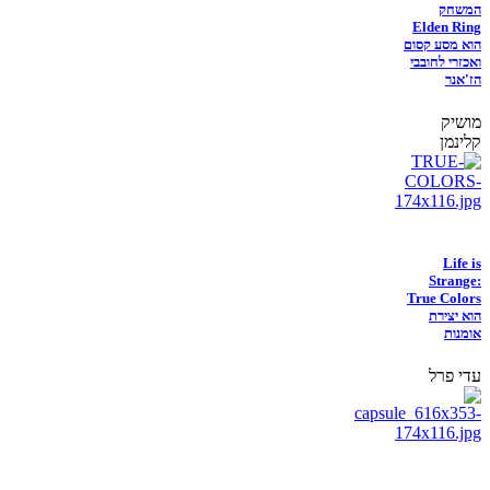
המשחק
Elden Ring
הוא מסע קסום
ואכזרי לחובבי
הז'אנר
מושיק
קלינמן
Life is
Strange:
True Colors
הוא יצירת
אומנות
עדי פרל