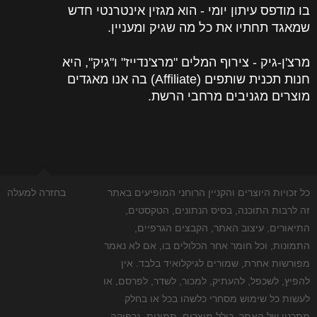
בו מודפס עיתון יומי - הוא מגזין אינטרנטי חדש
שמאגד תחתיו את כל מה שגיק ומעניין.
מרצ'ן-גיק - צירוף המלים "מרצ'נדייז" ו"גיק", היא
חנות תכנית שותפים (Affiliate) בה אנו מאגדים
מוצרים מגניבים מרחבי הרשת.
כל זכויות היוצרים והקניין הרוחני המופיעים באתר
בחזרה למעלה
זה לרבות התוכנה, בסיס הנתונים, הטקסטים,
התיאורים, עיצוב האתר, הקבצים הגרפיים,
התמונות, וכל חומר אחר הכלולים בו, אם לא נאמר
מפורשות אחרת, שמורים לגיקלואיד בלבד. אין
להפיץ, לשכפל, להעתיק, למכור, לשדר, לפרסם, או
לעשות כל שימוש מסחרי כלשהו בכל או בחלק
מתכניו של האתר, כולל מוצרים, תמונות, גרפיקה,