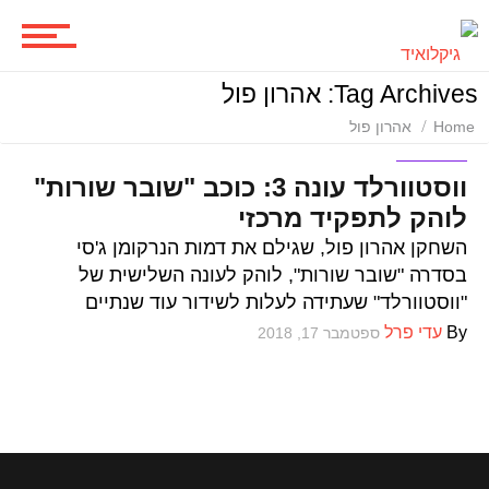
ביקורות סרטים
Tag Archives: אהרון פול
Home
אהרון פול
סדרות
סדרות
ווסטוורלד עונה 3: כוכב "שובר שורות"
לוהק לתפקיד מרכזי
משחקים
השחקן אהרון פול, שגילם את דמות הנרקומן ג'סי
בסדרה "שובר שורות", לוהק לעונה השלישית של
"ווסטוורלד" שעתידה לעלות לשידור עוד שנתיים
By
עדי פרל
ספטמבר 17, 2018
ביקורות משחקים
ספרים וקומיקס