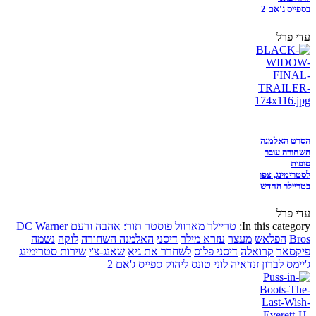
בספייס ג'אם 2
עדי פרל
הסרט האלמנה
השחורה עובר
סופית
לסטרימינג, צפו
בטריילר החדש
עדי פרל
In this category:
טריילר
מארוול
פוסטר
תור: אהבה ורעם
Warner
DC
Bros
הפלאש
מעצר
עזרא מילר
דיסני
האלמנה השחורה
לוקה
נשמה
פיקסאר
קרואלה
דיסני פלוס
לשחרר את גיא
שאנג-צ'י
שירות סטרימינג
ג'יימס לברון
זנדאיה
לוני טונס
ליהוק
ספייס ג'אם 2