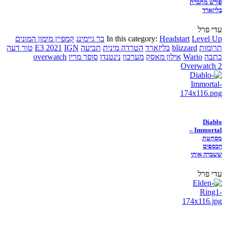
פורש מחברת
בליזארד
עדי פרל
Level Up
Headstart
In this category:
בר גיימינג
קמפיין מימון המונים
תרומות
blizzard
בליזארד
הטרדה מינית
תביעה
IGN
E3 2021
טור דעה
כתבה
Wario
אילון מאסק
מערכון
נינטנדו
סופר מריו
overwatch
Overwatch 2
Diablo
Immortal –
מסחטת
הכספים
ששברה אותי
עדי פרל