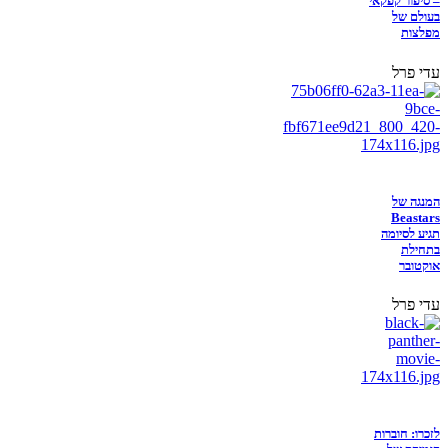
– סיפור קפקאי
בעולם של
מפלצות
עדי פרל
המנגה של
Beastars
תגיע לסיומה
בתחילת
אוקטובר
עדי פרל
לזכרו: חוברות