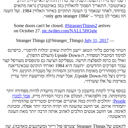
רשמי
לפרמיירת
העונה
השניה
של
סדרת
הלהיט
האייטיזית:
ה
-27
באוקטובר
.
התאריך
הסמוך
להאלווין
(31
באוקטובר
)
נראה
מתאים
במיוחד
,
לאחר
שנאמר
כי
העונה
תתקיים
באיזור
האלווין
1984.
ועל
השנה
הזו
נאמר
לנו
בטיזר –
״
1984 only gets stranger
״
.
Some doors can't be closed.
#StrangerThings2
arrives
on October 27.
pic.twitter.com/NALL5HQalg
July 11, 2017
— Stranger Things (@Stranger_Things)
הטיזר
פורסם
בליווי
הטאג
״ישנן
דלתות
שאינן
יכולות
להיסגר
״
,
כרפרנס
למימד
המקביל
המפחיד
,
ה
-Upside Down (
העולם
ההפוך
),
ו
אולי
גם
כרמז
למפלצת
חדשה
.
נטפליקס
הציעה
גם
סינופסיס
מעורפל
קצר
עבור
הפרקים
החדשים
:
״השנה
היא
1984
ואזרחי
הוקינס
שבאינדיאנה
עדיין
מסוחררים
מאימת
הדמוגורגון
והסודות
של
מעבדת
הוקינס
.
וויל
ביירס
ניצל
מה
-Upside Down,
אבל
ישות
גדולה
ומרושעת
יותר
עדיין
מאיימת
על
אלו
ששרדו״
.
בנוסף צריך לקחת בחשבון כי העונה השניה מיועדת להיות מפחידה יותר
מקודמתה. פין וולפהארד, המגלם את גיבור הסדרה מייק,
אמר למגזין
People
: ״הולכים להיות כמה אתגרים אמיתיים ומטרידים שהדמויות
יתמודדו איתם. אני חושב שהעונה הזו תהיה הרבה יותר אפלה, ומכוונת
לאימה. אני חושב אנשים הולכים לאהוב אותה הרבה יותר מאת העונה
הראשונה״.
לקאסט של Stranger Things
יצטרפו
פול
רייזר
(
משתגעים
מאהבה
),
שון