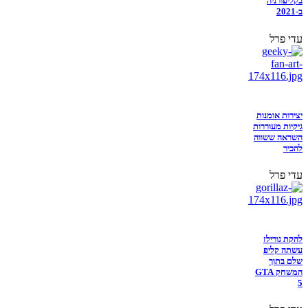
בקליפורניה
ב-2021
עדי פרל
יצירות אומנות
גיקיות מעוררות
השראה ששווה
להכיר
עדי פרל
להקת גורילז
עשתה קליפ
שלם בתוך
המשחק GTA
5