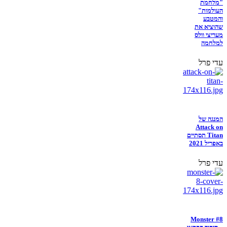
"מלחמת
העולמות"
והמטבע
שהוציא את
מעריצי וולס
למלחמה
עדי פרל
המנגה של
Attack on
Titan תסתיים
באפריל 2021
עדי פרל
Monster #8