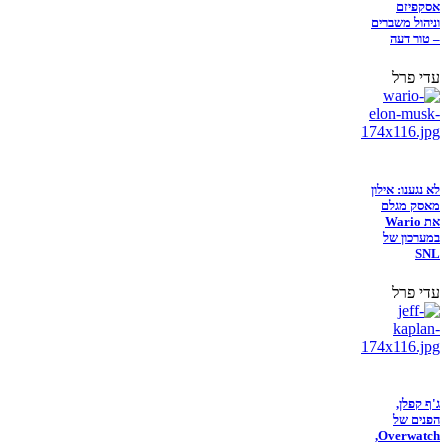
אסקפיזם
וניהול משברים
– טור דעה
עדי פרל
לא נגענו: אילון
מאסק מגלם
את Wario
במערכון של
SNL
עדי פרל
ג'ף קפלן,
הפנים של
Overwatch,