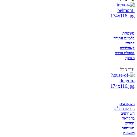
משפחת
בלמונט עתידה
לחזור:
קאסלבניה
מקבלת סדרת
המשך
עדי פרל
הפקת בית
הדרקון החלה,
השחקנים
בהקראת
תסריט
משותפת
ראשונה