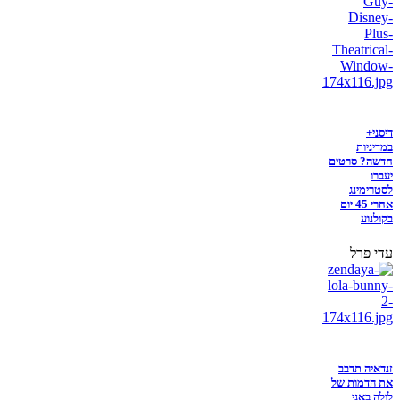
דיסני+
במדיניות
חדשה? סרטים
יעברו
לסטרימינג
אחרי 45 יום
בקולנוע
עדי פרל
זנדאיה תדבב
את הדמות של
לולה באני