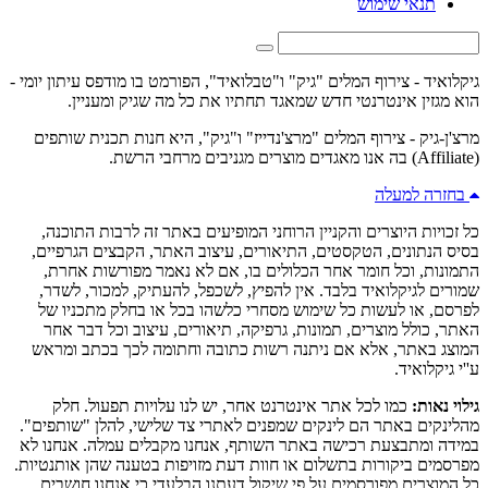
תנאי שימוש
גיקלואיד - צירוף המלים "גיק" ו"טבלואיד", הפורמט בו מודפס עיתון יומי -
הוא מגזין אינטרנטי חדש שמאגד תחתיו את כל מה שגיק ומעניין.
מרצ'ן-גיק - צירוף המלים "מרצ'נדייז" ו"גיק", היא חנות תכנית שותפים
(Affiliate) בה אנו מאגדים מוצרים מגניבים מרחבי הרשת.
בחזרה למעלה
כל זכויות היוצרים והקניין הרוחני המופיעים באתר זה לרבות התוכנה,
בסיס הנתונים, הטקסטים, התיאורים, עיצוב האתר, הקבצים הגרפיים,
התמונות, וכל חומר אחר הכלולים בו, אם לא נאמר מפורשות אחרת,
שמורים לגיקלואיד בלבד. אין להפיץ, לשכפל, להעתיק, למכור, לשדר,
לפרסם, או לעשות כל שימוש מסחרי כלשהו בכל או בחלק מתכניו של
האתר, כולל מוצרים, תמונות, גרפיקה, תיאורים, עיצוב וכל דבר אחר
המוצג באתר, אלא אם ניתנה רשות כתובה וחתומה לכך בכתב ומראש
ע''י גיקלואיד.
גילוי נאות:
כמו לכל אתר אינטרנט אחר, יש לנו עלויות תפעול. חלק
מהלינקים באתר הם לינקים שמפנים לאתרי צד שלישי, להלן "שותפים".
במידה ומתבצעת רכישה באתר השותף, אנחנו מקבלים עמלה. אנחנו לא
מפרסמים ביקורות בתשלום או חוות דעת מזויפות בטענה שהן אותנטיות.
כל המוצרים מפורסמים על פי שיקול דעתנו הבלעדי כי אנחנו חושבים