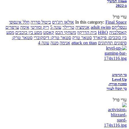
Titan תמשיך
ב-2022
עדי פרל
Final Space
In this category:
אולאן רוג'רס
ביטול סדרה
חלל אינסופי
נטפליקס
adult swim
אנימציה
טריילר
עונה 5
ריק ומורטי
אימה
ערפדים
קאסלבניה
HBO
בית הדרקון
משחקי הכס
קאסט
מסע בין כוכבים
מסע
בין כוכבים: פיקארד
סטאר טרק
סטאר טרק: דיסקוברי
סטאר טרק:
סיפונים תחתונים
attack on titan
אנימה
מנגה
עונה 4
בר הגיימינג
Level Up
בסכנת סגירה,
כך תוכלו לעזור
עדי פרל