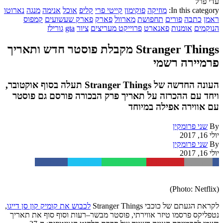
עדי פרל
In this category:
מוזיקה
פוקימון
קייטי פרי
קליפ
אוכל
אנימה
מנגה
נארוטו
ראמן
כתבה
פורים
תחפושת
מארוול
פארק
פארק שעשועים
קמפוס
הנוקמים
אומנות
פאנארט
פרוייקט מעריצים
ציור
gta
גורילז
Stranger Things מקבלת פוסטר חדש ותאריך
פרמיירה רשמי
העונה החדשה של Stranger Things תעלה בסוף אוקטובר,
ויחד עם ההכרזה על תאריך פרק הבכורה פורסם גם פוסטר
עם אווירה אפילה במיוחד
By
שני פרומקין
יולי 16, 2017
By
שני פרומקין
יולי 16, 2017
Facebook
Twitter
WhatsApp
Pinterest
Email
(Photo: Netflix)
לקראת
הגעתם
של
כוכבי
Stranger Things
לכבוש
את
קומיק
קון
סן
דייגו
,
נטפליקס
פרסמו
טיזר
אווירתי
,
פוסטר
מבשר
–
רעות
וסוף
סוף
את
תאריך