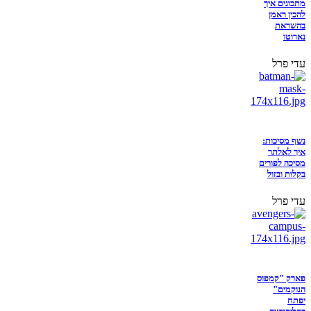
מתכונים איך
להכין ראמן
בהשראת
נארוטו
עדי פרל
נשף מסיכות:
איך לאלתר
מסיכה לפורים
בקלות ובזול
עדי פרל
פארק "קמפוס
הנוקמים"
יפתח