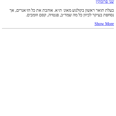
שני פרומקין
בעלת תואר ראשון בקולנוע מאונ׳ ת״א. אוהבת את כל הז׳אנרים, אך
נסחפת בעיקר לכיוון כל מה שמד״ב, פנטזיה, קסם וזומבים.
Show More