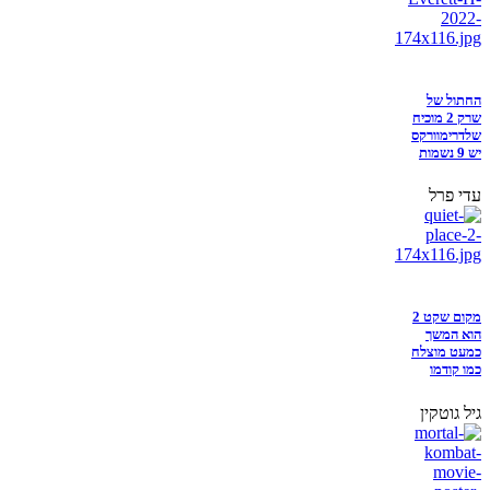
החתול של
שרק 2 מוכיח
שלדרימוורקס
יש 9 נשמות
עדי פרל
מקום שקט 2
הוא המשך
כמעט מוצלח
כמו קודמו
גיל גוטקין