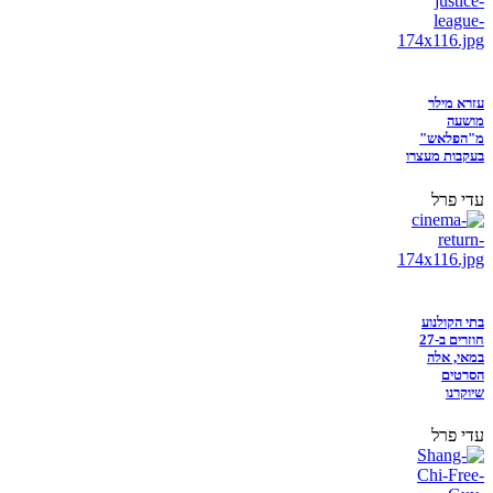
עזרא מילר
מושעה
מ"הפלאש"
בעקבות מעצרו
עדי פרל
בתי הקולנוע
חוזרים ב-27
במאי, אלה
הסרטים
שיוקרנו
עדי פרל