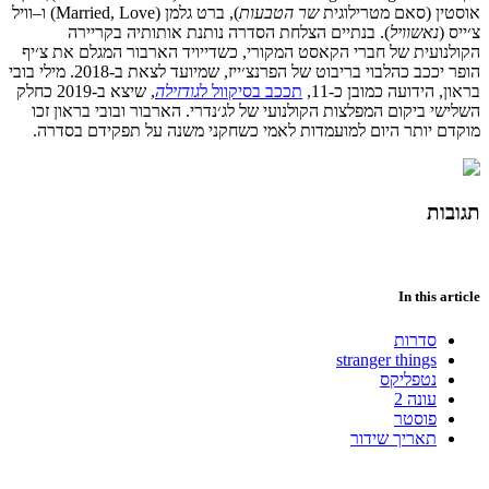
אוסטין
(
סאם
מטרילוגית
שר
הטבעות
),
ברט
גלמן
(Married, Love)
ו
–
וויל
צ׳ייס
(
נאשוויל
).
בנתיים
הצלחת
הסדרה
נותנת
אותותיה
בקריירה
הקולנועית
של
חברי
הקאסט
המקורי
,
כשדייויד
הארבור
המגלם
את
צ׳יף
הופר
יככב
כהלבוי
בריבוט
של
הפרנצ׳ייז,
שמיועד
לצאת
ב
-2018.
מילי
בובי
בראון
,
הידועה
כמובן
כ
-11,
תככב
בסיקוול
ל
גודזילה
,
שיצא
ב
-2019
כחלק
השלישי
ביקום
המפלצות
הקולנועי
של
לג׳נדרי
. הארבור ובובי בראון זכו
מוקדם יותר היום למועמדות לאמי כשחקני משנה על תפקידם בסדרה.
תגובות
In this article
סדרות
stranger things
נטפליקס
עונה 2
פוסטר
תאריך שידור