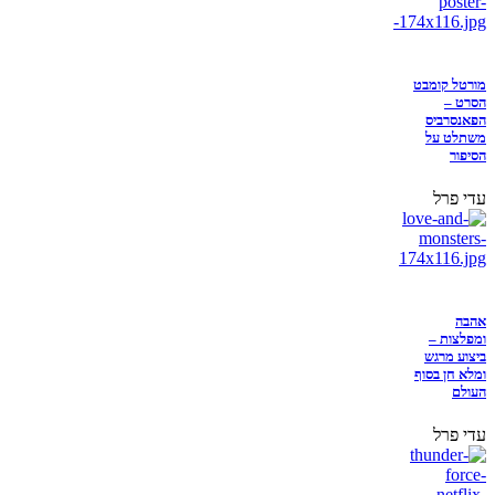
מורטל קומבט
הסרט –
הפאנסרביס
משתלט על
הסיפור
עדי פרל
אהבה
ומפלצות –
ביצוע מרגש
ומלא חן בסוף
העולם
עדי פרל