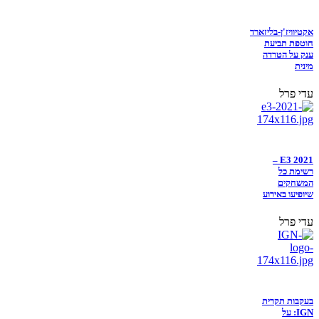
אקטיוויז'ן-בליזארד
חוטפת תביעת
ענק על הטרדה
מינית
עדי פרל
E3 2021 –
רשימת כל
המשחקים
שיופיעו באירוע
עדי פרל
בעקבות תקרית
IGN: על