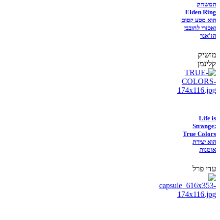
המשחק
Elden Ring
הוא מסע קסום
ואכזרי לחובבי
הז'אנר
מושיק
קלינמן
Life is
Strange:
True Colors
הוא יצירת
אומנות
עדי פרל