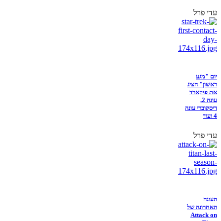
עדי פרל
יום "מגע
ראשון" הציג
את פיקארד
עונה 2,
דיסקוברי עונה
4 ועוד
עדי פרל
העונה
האחרונה של
Attack on