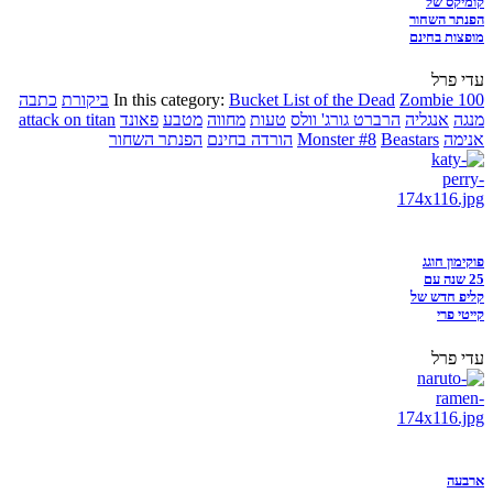
קומיקס של
הפנתר השחור
מופצות בחינם
עדי פרל
Zombie 100
Bucket List of the Dead
In this category:
ביקורת
כתבה
מנגה
אנגליה
הרברט גורג' וולס
טעות
מחווה
מטבע
פאונד
attack on titan
אנימה
Beastars
Monster #8
הורדה בחינם
הפנתר השחור
פוקימון חוגג
25 שנה עם
קליפ חדש של
קייטי פרי
עדי פרל
ארבעה