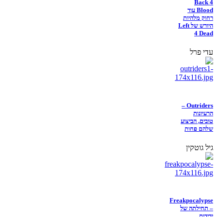
Back 4
Blood עוד
רחוק מלהיות
היורש של Left
4 Dead
עדי פרל
Outriders –
הרעיונות
טובים, הביצוע
שלהם פחות
גיל גוטקין
Freakpocalypse
– תחילתה של
ידידות