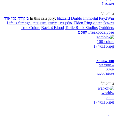
מופלאה?
עדי פרל
Pay2Win
Diablo Immortal
blizzard
In this category:
ביקורת
בליזארד
דיאבלו
כתבה
Elden Ring
אלדן רינג
משחק תפקידים
Life is Strange:
True Colors
Back 4 Blood
Turtle Rock Studios
Outriders
Freakpocalypse
קווסט
Zombie 100
– להפיק את
המיטב
מהאפוקליפסה
עדי פרל