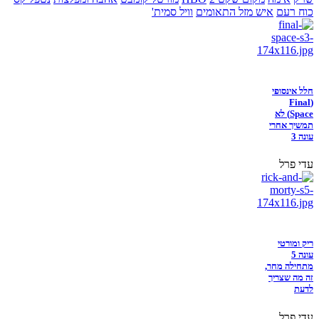
כוח רעם
איש מזל התאומים
וויל סמית'
חלל אינסופי
(Final
Space) לא
תמשיך אחרי
עונה 3
עדי פרל
ריק ומורטי
עונה 5
מתחילה מחר,
זה מה שצריך
לדעת
עדי פרל