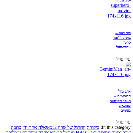
כוח רעם –
בושה לז'אנר
סרטי
גיבורי-העל
עדי פרל
איש מזל
התאומים –
הניסוי הקולנועי
שמכאיב
בעיניים
עדי פרל
In this category:
ביקורת
החתול של שרק 2: משאלה אחת ודי
כתבה
שרק
אימה
מקום שקט 2
HBO
מורטל קומבט
אהבה ומפלצות
נטפליקס