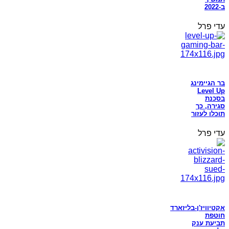
ב-2022
עדי פרל
בר הגיימינג
Level Up
בסכנת
סגירה, כך
תוכלו לעזור
עדי פרל
אקטיוויז'ן-בליזארד
חוטפת
תביעת ענק