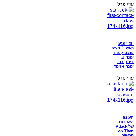
עדי פרל
יום "מגע
ראשון" הציג
את פיקארד
עונה 2,
דיסקוברי
עונה 4 ועוד
עדי פרל
העונה
האחרונה
של Attack
on Titan
תמשיך