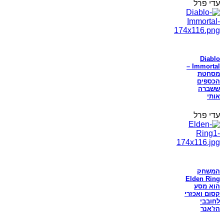
עדי פרל
Diablo
Immortal –
מסחטת
הכספים
ששברה
אותי
עדי פרל
המשחק
Elden Ring
הוא מסע
קסום ואכזרי
לחובבי
הז'אנר