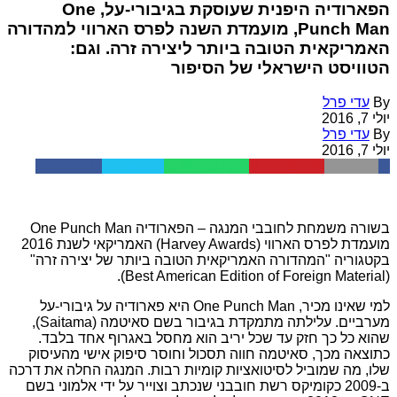
הפארודיה היפנית שעוסקת בגיבורי-על, One
Punch Man, מועמדת השנה לפרס הארווי למהדורה
האמריקאית הטובה ביותר ליצירה זרה. וגם:
הטוויסט הישראלי של הסיפור
By
עדי פרל
יולי 7, 2016
By
עדי פרל
יולי 7, 2016
Facebook
Twitter
WhatsApp
Pinterest
Email
בשורה משמחת לחובבי המנגה – הפארודיה One Punch Man
מועמדת לפרס הארווי (Harvey Awards) האמריקאי לשנת 2016
בקטגוריה "המהדורה האמריקאית הטובה ביותר של יצירה זרה"
(Best American Edition of Foreign Material).
למי שאינו מכיר, One Punch Man היא פארודיה על גיבורי-על
מערביים. עלילתה מתמקדת בגיבור בשם סאיטמה (Saitama),
שהוא כל כך חזק עד שכל יריב הוא מחסל באגרוף אחד בלבד.
כתוצאה מכך, סאיטמה חווה תסכול וחוסר סיפוק אישי מהעיסוק
שלו, מה שמוביל לסיטואציות קומיות רבות. המנגה החלה את דרכה
ב-2009 כקומיקס רשת חובבני שנכתב וצוייר על ידי אלמוני בשם