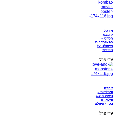
מורטל
קומבט
הסרט –
הפאנסרביס
משתלט על
הסיפור
עדי פרל
אהבה
ומפלצות –
ביצוע מרגש
ומלא חן
בסוף העולם
עדי פרל