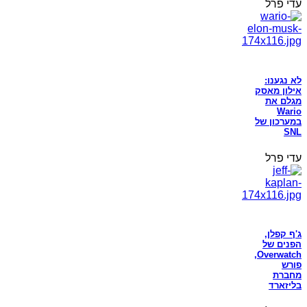
עדי פרל
לא נגענו:
אילון מאסק
מגלם את
Wario
במערכון של
SNL
עדי פרל
ג'ף קפלן,
הפנים של
Overwatch,
פורש
מחברת
בליזארד