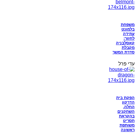
משפחת
בלמונט
עתידה
לחזור:
קאסלבניה
מקבלת
סדרת המשך
עדי פרל
הפקת בית
הדרקון
החלה,
השחקנים
בהקראת
תסריט
משותפת
ראשונה