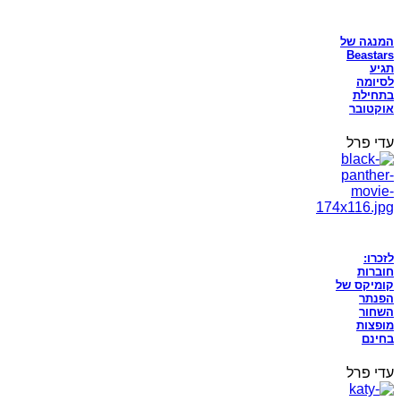
המנגה של
Beastars
תגיע
לסיומה
בתחילת
אוקטובר
עדי פרל
לזכרו:
חוברות
קומיקס של
הפנתר
השחור
מופצות
בחינם
עדי פרל