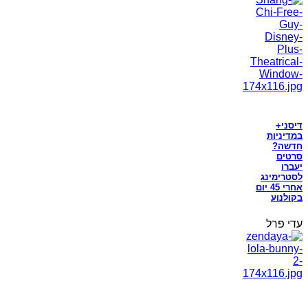
דיסני+
במדיניות
חדשה?
סרטים
יעברו
לסטרימינג
אחרי 45 יום
בקולנוע
עדי פרל