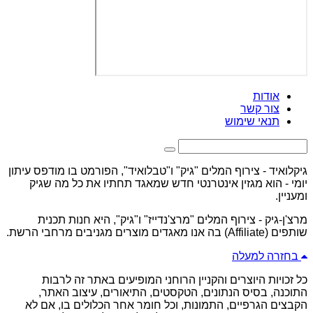
אודות
צור קשר
תנאי שימוש
גיקלואיד - צירוף המלים "גיק" ו"טבלואיד", הפורמט בו מודפס עיתון
יומי - הוא מגזין אינטרנטי חדש שמאגד תחתיו את כל מה שגיק
ומעניין.
מרצ'ן-גיק - צירוף המלים "מרצ'נדייז" ו"גיק", היא חנות תכנית
שותפים (Affiliate) בה אנו מאגדים מוצרים מגניבים מרחבי הרשת.
בחזרה למעלה
כל זכויות היוצרים והקניין הרוחני המופיעים באתר זה לרבות
התוכנה, בסיס הנתונים, הטקסטים, התיאורים, עיצוב האתר,
הקבצים הגרפיים, התמונות, וכל חומר אחר הכלולים בו, אם לא