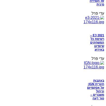
על הטרדה
מינית
עדי פרל
E3 2021 –
רשימת כל
המשחקים
שיופיעו
באירוע
עדי פרל
בעקבות
תקרית IGN:
על אסקפיזם
וניהול
משברים –
טור דעה