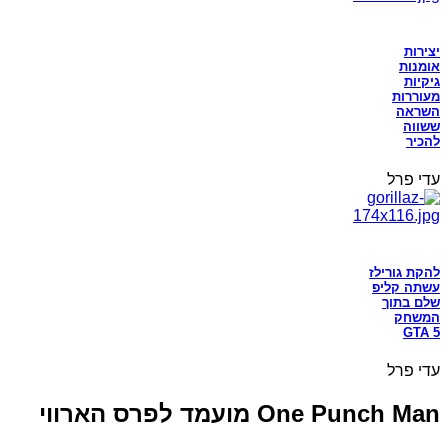
יצירות
אומנות
גיקיות
מעוררות
השראה
ששווה
להכיר
עדי פרל
להקת גורילז
עשתה קליפ
שלם בתוך
המשחק
GTA 5
עדי פרל
One Punch Man מועמד לפרס הארווי