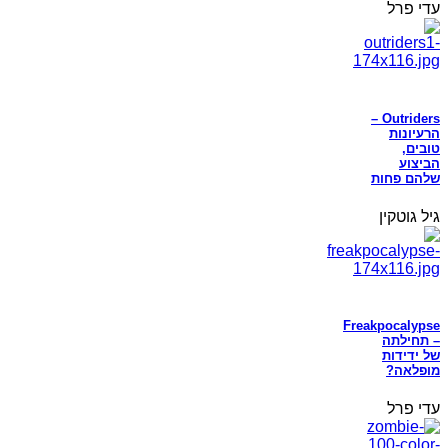
עדי פרל
Outriders –
הרעיונות
טובים,
הביצוע
שלהם פחות
גיל גוטקין
Freakpocalypse
– תחילתה
של ידידות
מופלאה?
עדי פרל