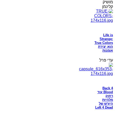
מושיק
קלינמן
Life is
Strange:
True Colors
הוא יצירת
אומנות
עדי פרל
Back 4
Blood עוד
רחוק
מלהיות
היורש של
Left 4 Dead