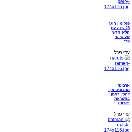
פוקימון חוגג
25 שנה עם
קליפ חדש
של קייטי
פרי
עדי פרל
ארבעה
מתכונים איך
להכין ראמן
בהשראת
נארוטו
עדי פרל