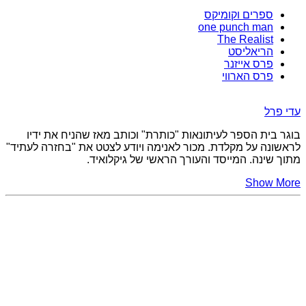
ספרים וקומיקס
one punch man
The Realist
הריאליסט
פרס אייזנר
פרס הארווי
עדי פרל
בוגר בית הספר לעיתונאות "כותרת" וכותב מאז שהניח את ידיו
לראשונה על מקלדת. מכור לאנימה ויודע לצטט את "בחזרה לעתיד"
מתוך שינה. המייסד והעורך הראשי של גיקלואיד.
Show More