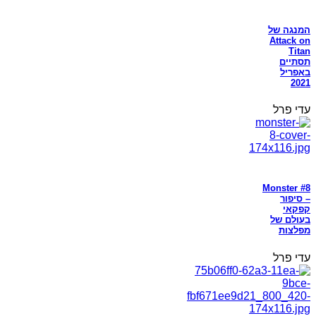
המנגה של
Attack on
Titan
תסתיים
באפריל
2021
עדי פרל
Monster #8
– סיפור
קפקאי
בעולם של
מפלצות
עדי פרל