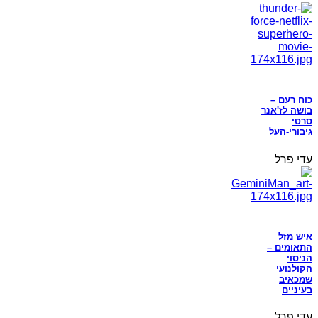
כוח רעם –
בושה לז'אנר
סרטי
גיבורי-העל
עדי פרל
איש מזל
התאומים –
הניסוי
הקולנועי
שמכאיב
בעיניים
עדי פרל