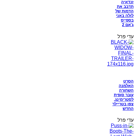
זנדאיה
תדבב את
הדמות של
לולה באני
בספייס
ג'אם 2
עדי פרל
הסרט
האלמנה
השחורה
עובר סופית
לסטרימינג,
צפו בטריילר
החדש
עדי פרל