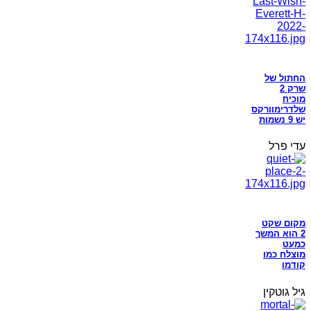
החתול של
שרק 2
מוכיח
שלדרימוורקס
יש 9 נשמות
עדי פרל
מקום שקט
2 הוא המשך
כמעט
מוצלח כמו
קודמו
גיל גוטקין