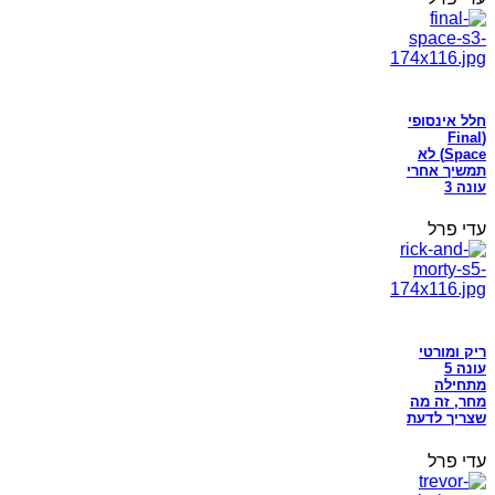
חלל אינסופי
(Final
Space) לא
תמשיך אחרי
עונה 3
עדי פרל
ריק ומורטי
עונה 5
מתחילה
מחר, זה מה
שצריך לדעת
עדי פרל