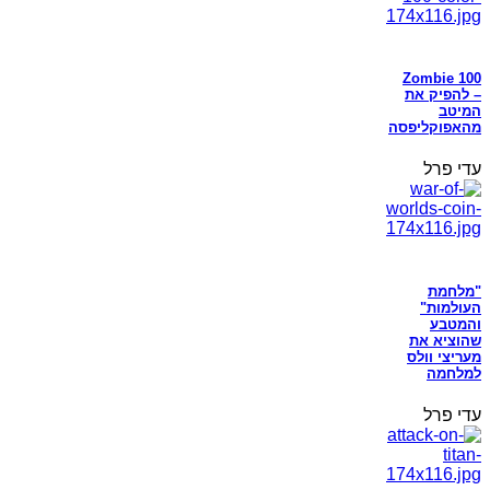
Zombie 100
– להפיק את
המיטב
מהאפוקליפסה
עדי פרל
"מלחמת
העולמות"
והמטבע
שהוציא את
מעריצי וולס
למלחמה
עדי פרל