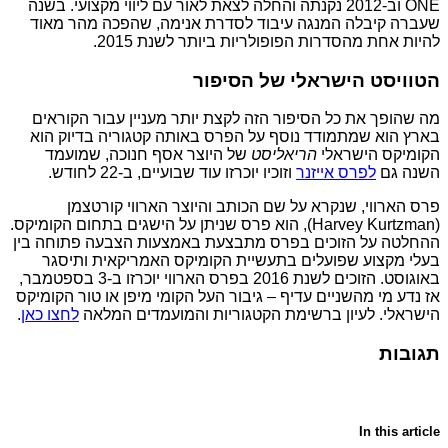
ONE וב-2012 נקנתה והחלה לצאת לאור עם ליווי מקצועי. בשנה
שעברה קיבלה המנגה עיבוד לסדרת אנימה, שהפכה מהר מאוד
להיות אחת מהסדרות הפופולריות ביותר לשנת 2015.
הטוויסט הישראלי של הסיפור
מה שהופך את כל הסיפור הזה לקצת יותר מעניין עבור הקוראים
בארץ הוא שמתמודד נוסף על הפרס באותה קטגוריה בדיוק הוא
הקומיקס הישראלי
הריאליסט
של היוצר אסף חנוכה, שמועמד
השנה גם
לפרס אייזנר
וזוכיו יוכרזו עוד שבועיים, ב-22 לחודש.
פרס הארווי, שנקרא על שם הכותב והיוצר הארווי קורטצמן
(Harvey Kurtzman), הוא פרס שניתן על הישגים בתחום הקומיקס.
ההחלטה על הזוכים בפרס מתבצעת באמצעות הצבעה פתוחה בין
בעלי מקצוע שפועלים בתעשיית הקומיקס האמריקאית ותיסגר
באוגוסט. הזוכים לשנת 2016 בפרס הארווי יוכרזו ב-3 בספטמבר,
אז נדע מי מהשניים עדיף – גיבור העל הקומי מיפן או טור הקומיקס
הישראלי. לעיון ברשימת הקטגוריות והמועמדים המלאה
לחצו כאן
.
תגובות
In this article