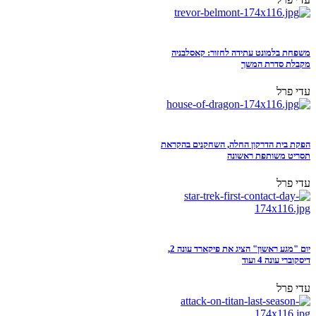
משפחת בלמונט עתידה לחזור: קאסלבניה
מקבלת סדרת המשך
עדי פרל
הפקת בית הדרקון החלה, השחקנים בהקראת
תסריט משותפת ראשונה
עדי פרל
יום "מגע ראשון" הציג את פיקארד עונה 2,
דיסקוברי עונה 4 ועוד
עדי פרל