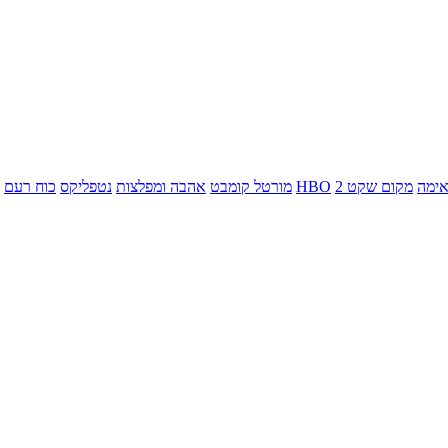
ימה
מקום שקט 2
HBO
מורטל קומבט
אהבה ומפלצות
נטפליקס
כוח רעם