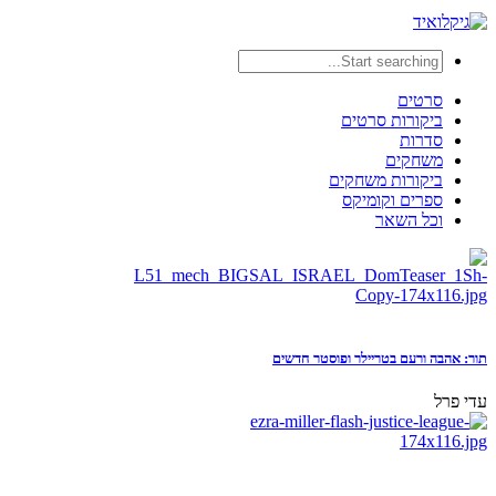
סרטים
ביקורות סרטים
סדרות
משחקים
ביקורות משחקים
ספרים וקומיקס
וכל השאר
תור: אהבה ורעם בטריילר ופוסטר חדשים
עדי פרל