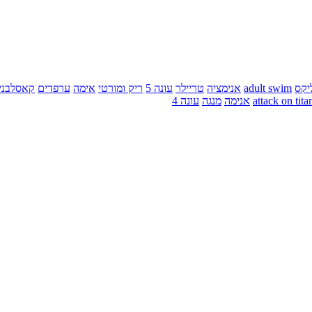
יקס
adult swim
אנימציה
טריילר
עונה 5
ריק ומורטי
אימה
ערפדים
קאסלבני
attack on tita
אנימה
מנגה
עונה 4