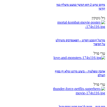
מקום שקט 2 הוא המשך כמעט מוצלח כמו
קודמו
גיל גוטקין
מורטל קומבט הסרט – הפאנסרביס משתלט
על הסיפור
עדי פרל
אהבה ומפלצות – ביצוע מרגש ומלא חן בסוף
העולם
עדי פרל
כוח רעם – בושה לז'אנר סרטי גיבורי-העל