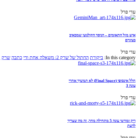
עדי פרל
איש מזל התאומים – הניסוי הקולנועי שמכאיב
בעיניים
עדי פרל
In this category:
ביקורת
החתול של שרק 2: משאלה אחת ודי
כתבה
שרק
א
חלל אינסופי (Final Space) לא תמשיך אחרי
עונה 3
עדי פרל
ריק ומורטי עונה 5 מתחילה מחר, זה מה שצריך
לדעת
עדי פרל