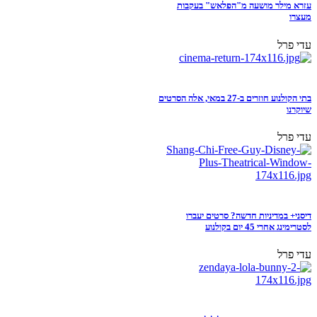
עזרא מילר מושעה מ"הפלאש" בעקבות
מעצרו
עדי פרל
בתי הקולנוע חוזרים ב-27 במאי, אלה הסרטים
שיוקרנו
עדי פרל
דיסני+ במדיניות חדשה? סרטים יעברו
לסטרימינג אחרי 45 יום בקולנוע
עדי פרל