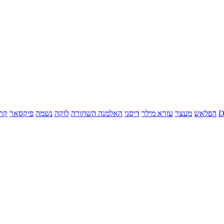
הפלאש
מעצר
עזרא מילר
דיסני
האלמנה השחורה
לוקה
נשמה
פיקסאר
קר