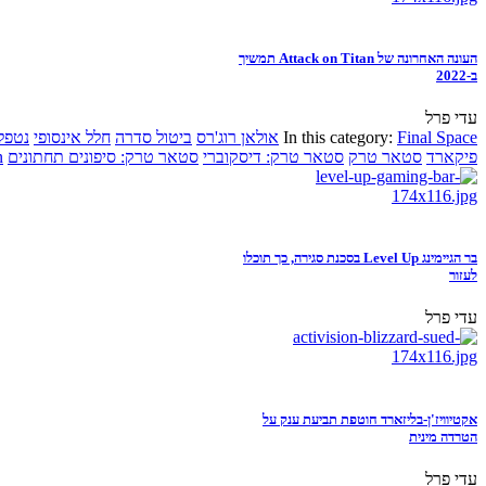
העונה האחרונה של Attack on Titan תמשיך
ב-2022
עדי פרל
Final Space
In this category:
אולאן רוג'רס
ביטול סדרה
חלל אינסופי
נטפל
פיקארד
סטאר טרק
סטאר טרק: דיסקוברי
סטאר טרק: סיפונים תחתונים
n
בר הגיימינג Level Up בסכנת סגירה, כך תוכלו
לעזור
עדי פרל
אקטיוויז'ן-בליזארד חוטפת תביעת ענק על
הטרדה מינית
עדי פרל