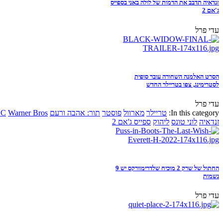
זנדאיה תדבב את הדמות של לולה באני בספייס
ג'אם 2
עדי פרל
הסרט האלמנה השחורה עובר סופית
לסטרימינג, צפו בטריילר החדש
עדי פרל
In this category:
טריילר
מארוול
פוסטר
תור: אהבה ורעם
Warner Bros
DC
זנדאיה
לוני טונס
ליהוק
ספייס ג'אם 2
החתול של שרק 2 מוכיח שלדרימוורקס יש 9
נשמות
עדי פרל