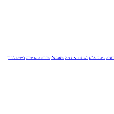
ואלה
דיסני פלוס
לשחרר את גיא
שאנג-צ'י
שירות סטרימינג
ג'יימס לברון