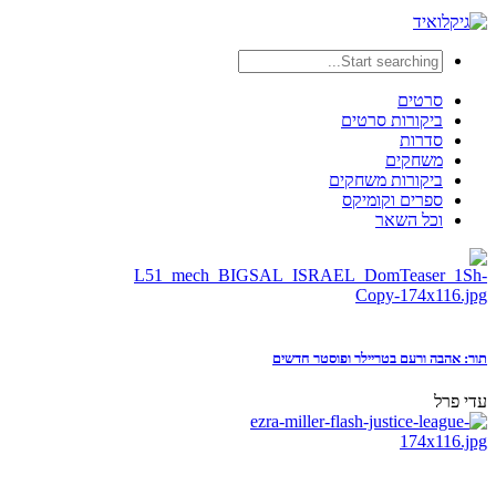
סרטים
ביקורות סרטים
סדרות
משחקים
ביקורות משחקים
ספרים וקומיקס
וכל השאר
תור: אהבה ורעם בטריילר ופוסטר חדשים
עדי פרל