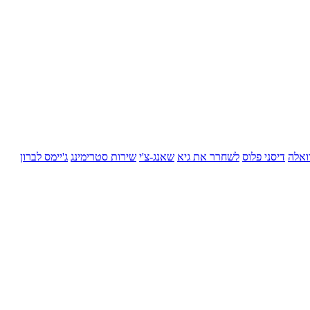
ואלה
דיסני פלוס
לשחרר את גיא
שאנג-צ'י
שירות סטרימינג
ג'יימס לברון