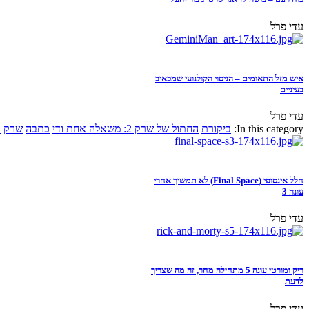
עדי פרל
איש מזל התאומים – הניסוי הקולנועי שמכאיב
בעיניים
עדי פרל
In this category:
ביקורת
החתול של שרק 2: משאלה אחת ודי
כתבה
שרק
א
חלל אינסופי (Final Space) לא תמשיך אחרי
עונה 3
עדי פרל
ריק ומורטי עונה 5 מתחילה מחר, זה מה שצריך
לדעת
עדי פרל