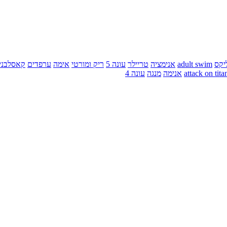
יקס
adult swim
אנימציה
טריילר
עונה 5
ריק ומורטי
אימה
ערפדים
קאסלבני
attack on tita
אנימה
מנגה
עונה 4