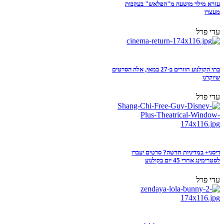
עזרא מילר מושעה מ"הפלאש" בעקבות
מעצרו
עדי פרל
בתי הקולנוע חוזרים ב-27 במאי, אלה הסרטים
שיוקרנו
עדי פרל
דיסני+ במדיניות חדשה? סרטים יעברו
לסטרימינג אחרי 45 יום בקולנוע
עדי פרל