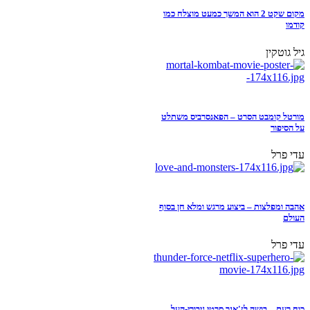
מקום שקט 2 הוא המשך כמעט מוצלח כמו
קודמו
גיל גוטקין
מורטל קומבט הסרט – הפאנסרביס משתלט
על הסיפור
עדי פרל
אהבה ומפלצות – ביצוע מרגש ומלא חן בסוף
העולם
עדי פרל
כוח רעם – בושה לז'אנר סרטי גיבורי-העל