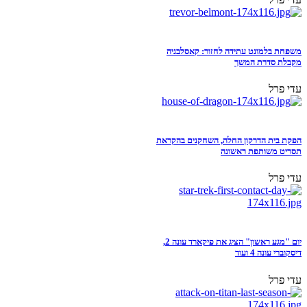
משפחת בלמונט עתידה לחזור: קאסלבניה
מקבלת סדרת המשך
עדי פרל
הפקת בית הדרקון החלה, השחקנים בהקראת
תסריט משותפת ראשונה
עדי פרל
יום "מגע ראשון" הציג את פיקארד עונה 2,
דיסקוברי עונה 4 ועוד
עדי פרל