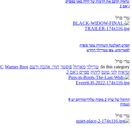
זנדאיה תדבב את הדמות של לולה באני בספייס
ג'אם 2
עדי פרל
הסרט האלמנה השחורה עובר סופית
לסטרימינג, צפו בטריילר החדש
עדי פרל
In this category:
טריילר
מארוול
פוסטר
תור: אהבה ורעם
Warner Bros
DC
זנדאיה
לוני טונס
ליהוק
ספייס ג'אם 2
החתול של שרק 2 מוכיח שלדרימוורקס יש 9
נשמות
עדי פרל