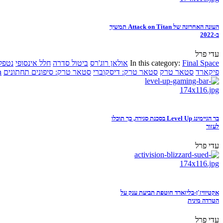
העונה האחרונה של Attack on Titan תמשיך
ב-2022
עדי פרל
Final Space
In this category:
אולאן רוג'רס
ביטול סדרה
חלל אינסופי
נטפל
פיקארד
סטאר טרק
סטאר טרק: דיסקוברי
סטאר טרק: סיפונים תחתונים
n
בר הגיימינג Level Up בסכנת סגירה, כך תוכלו
לעזור
עדי פרל
אקטיוויז'ן-בליזארד חוטפת תביעת ענק על
הטרדה מינית
עדי פרל