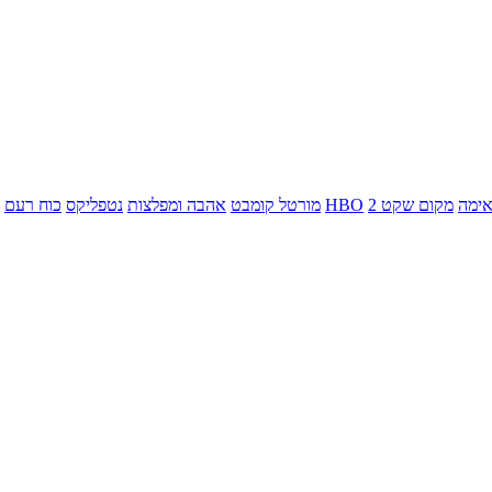
ימה
מקום שקט 2
HBO
מורטל קומבט
אהבה ומפלצות
נטפליקס
כוח רעם