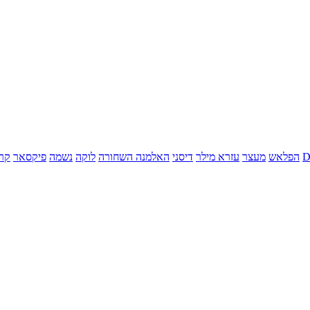
הפלאש
מעצר
עזרא מילר
דיסני
האלמנה השחורה
לוקה
נשמה
פיקסאר
קר