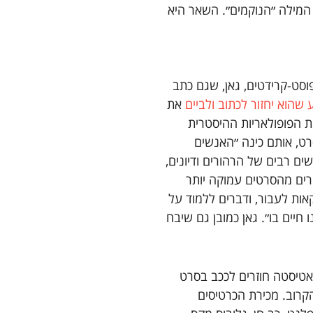
המילה ״הנוקמים״. השאר היא
סט-קרידטים, גאן, שגם כתב
 שהוא יחזור לכתוב ולביים
את
ת הפופולאריות ההיסטרית
רט, אותם כינה ״האנשים
Guardi״ כי ״לאחר חודשים רבים של הרהורים ודיונים,
ורים מהסרטים עמוקה יותר
אות לעבור, ודברים ללמוד על
חיים בו״. גאן כמובן גם שיבח
 באטיסטה חוזרים לככב בסרט
ים ב-2 במאי הקרוב. מכירת הכרטיסים