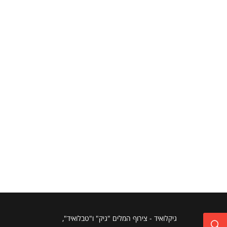
גיקלואיד - צירוף המלים "גיק" ו"טבלואיד",