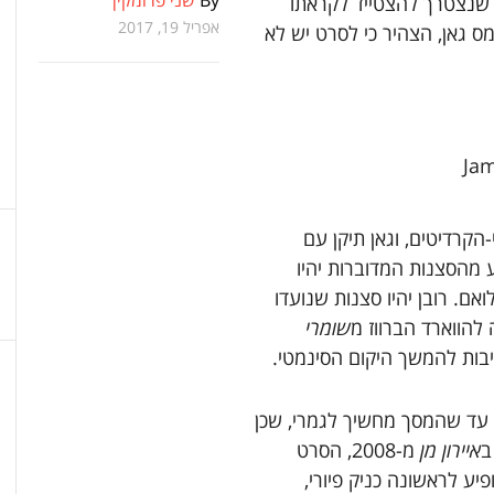
By
שני פרומקין
 שנצטרך להצטייד לקראתו
אפריל 19, 2017
מס גאן, הצהיר כי לסרט יש לא
אחרי-הקרדיטים, וגאן תיקן עם
 מהסצנות המדוברות יהיו
ם. רובן יהיו סצנות שנועדו
הווארד הברווז מ
שומרי
יבות להמשך היקום הסינמטי.
 עד שהמסך מחשיך לגמרי, שכן
ב
איירון מן
מ-2008,
הסרט
יע לראשונה כניק פיורי,