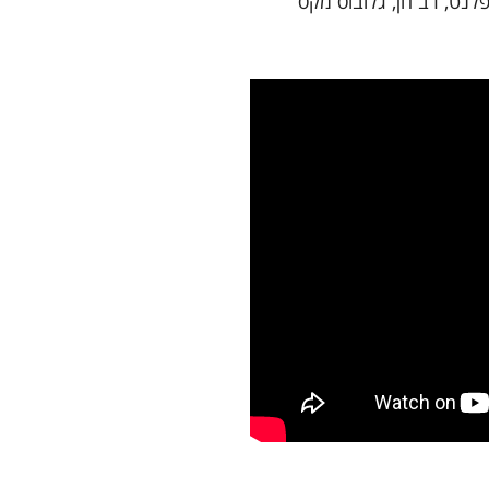
לנט, רב חן, גלובוס מקס