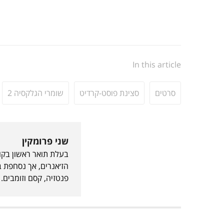
In this article
סרטים
סצינת פוסט-קרדיט
שומרי הגלקסיה 2
שני פרומקין
בעלת תואר ראשון בקול
הז׳אנרים, אך נסחפת ב
פנטזיה, קסם וזומבים.