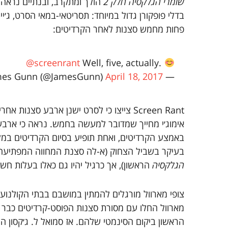
שומרי הגלקסיה חלק 2
הולך ומתקרב, ובנתיים נראה
בדלי פופקורן גדול במיוחד: תסריטאי-במאי הסרט, ג׳יי
פחות מחמש סצנות לאחר הקרדיטים:
@screenrant
Well, five, actually.
April 18, 2017
— James Gunn (@JamesGunn)
Screen Rant צייצו כי לסרט ישנן ארבע סצנות 
אימוג׳י מחייך שמדובר למעשה בחמש. נראה כי ארבע
באמצע הקרדיטים, ואחת תופיע בסיום הקרדיטים במלוא
בעיקר בשביל הצחוק (א-לה סצנת המחווה המפתיעה ל
הגלקסיה
הראשון), אך כרגיל יהיו גם כאלו בעלות חש
צופי מארוול מורגלים להמתין במושבם בבתי הקולנוע
מארוול החלו עם מסורת סצנות הפוסט-קרדיטים כבר 
הראשון ביקום הסינמטי שלהם. אז סמואל ל. ג׳קסון הופ