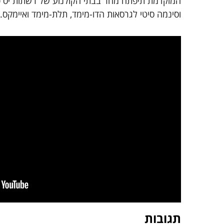
המוקדמת תיפתח מחר
בבתי הקולנוע של רשתות יס פ
וסינמה סיטי
לגרסאות הדו-מימד, תלת-מימד ואיימקס.
תגובות