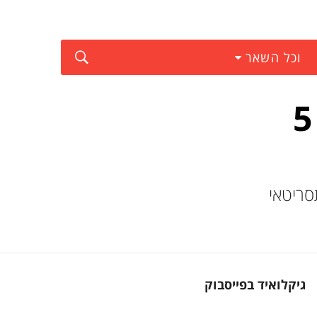
וכל השאר
אל תקומו: שומרי הגלקסיה חלק 2 יכלול 5
והתסריטאי
גיקלואיד בפייסבוק