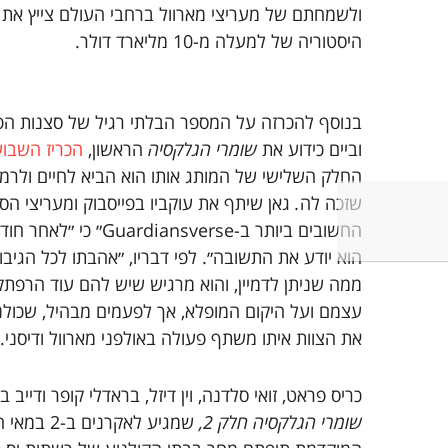
ולשמחתם של מעריצי מארוול ברחבי העולם צייץ את 
היסטוריה של למעלה מ-10 מליארד דולר.
בנוסף להכרזה על המספר הבלתי רגיל של סצנות הפו
וביים כידוע את
שומרי הגלקסיה
הראשון,
הכריז השבוע
החלק השלישי של המותג אותו הוא הביא לחיים ולרמ
שזכה לה
.
גאן שיתף את עוקביו בפייסבוק ומעריצי הס
החשובים ביותר ב-ansverse
הוא יודע את התשובה״. לפי דבריו, ״אהבתו לכל הגיב
ממה שניתן לדמיין, והוא מרגיש שיש להם עוד הרפתק
עצמם ועל היקום המופלא, אך לפעמים מבהיל, שכולנו 
את הצוות איתו משתף פעולה באולפני מארוול ודיסני.
כריס פראט, זואי סלדנה, וין דיזל, בראדלי קופר ודייב
שומרי הגלקסיה חלק 2,
שמגיע לאקרנ