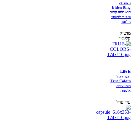
המשחק
Elden Ring
הוא מסע קסום
ואכזרי לחובבי
הז'אנר
מושיק
קלינמן
Life is
Strange:
True Colors
הוא יצירת
אומנות
עדי פרל