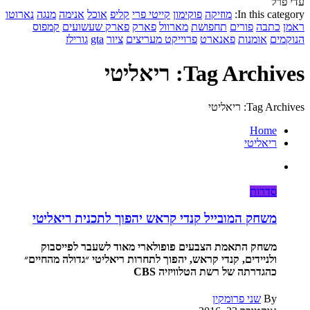
עדי פרל
In this category:
מוזיקה
פוקימון
קייטי פרי
קליפ
אוכל
אנימה
מנגה
נארוטו
ראמן
כתבה
פורים
תחפושת
מארוול
פארק
פארק שעשועים
קמפוס
הנוקמים
אומנות
פאנארט
פרוייקט מעריצים
ציור
gta
גורילז
Tag Archives: ריאליטי
Tag Archives: ריאליטי
Home
ריאליטי
סדרות
משחק המובייל קנדי קראש יהפוך לתכנית ריאליטי
משחק התאמת הצבעים פופולארי מאוד לשעבר לפייסבוק
ולניידים, קנדי קראש, יהפוך לתחרות ריאליטי ״גדולה מהחיים״
כהגדרתה של רשת הטלוויזיה CBS
By
שני פרומקין