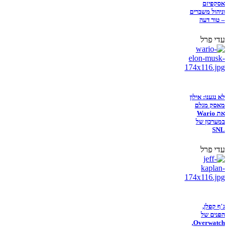
אסקפיזם
וניהול משברים
– טור דעה
עדי פרל
לא נגענו: אילון
מאסק מגלם
את Wario
במערכון של
SNL
עדי פרל
ג'ף קפלן,
הפנים של
Overwatch,