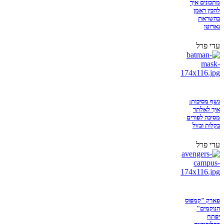
מתכונים איך
להכין ראמן
בהשראת
נארוטו
עדי פרל
נשף מסיכות:
איך לאלתר
מסיכה לפורים
בקלות ובזול
עדי פרל
פארק "קמפוס
הנוקמים"
יפתח