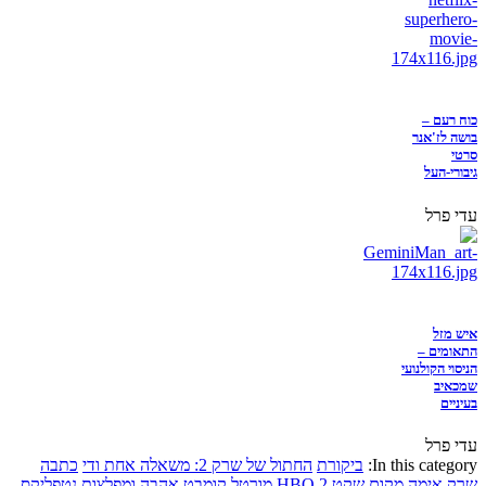
כוח רעם –
בושה לז'אנר
סרטי
גיבורי-העל
עדי פרל
איש מזל
התאומים –
הניסוי הקולנועי
שמכאיב
בעיניים
עדי פרל
In this category:
ביקורת
החתול של שרק 2: משאלה אחת ודי
כתבה
שרק
אימה
מקום שקט 2
HBO
מורטל קומבט
אהבה ומפלצות
נטפליקס