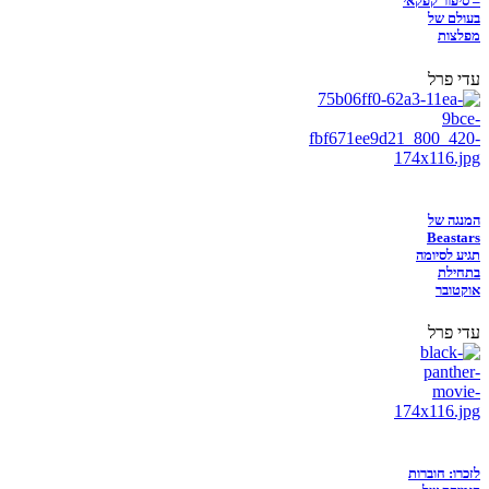
– סיפור קפקאי
בעולם של
מפלצות
עדי פרל
המנגה של
Beastars
תגיע לסיומה
בתחילת
אוקטובר
עדי פרל
לזכרו: חוברות