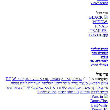
בספייס ג'אם 2
עדי פרל
הסרט האלמנה
השחורה עובר
סופית
לסטרימינג, צפו
בטריילר החדש
עדי פרל
In this category:
טריילר
מארוול
פוסטר
תור: אהבה ורעם
Warner
DC
Bros
הפלאש
מעצר
עזרא מילר
דיסני
האלמנה השחורה
לוקה
נשמה
פיקסאר
קרואלה
דיסני פלוס
לשחרר את גיא
שאנג-צ'י
שירות סטרימינג
ג'יימס לברון
זנדאיה
לוני טונס
ליהוק
ספייס ג'אם 2