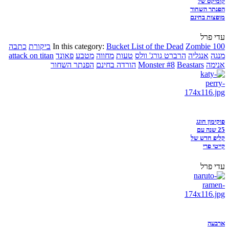
קומיקס של
הפנתר השחור
מופצות בחינם
עדי פרל
Zombie 100
Bucket List of the Dead
In this category:
ביקורת
כתבה
מנגה
אנגליה
הרברט גורג' וולס
טעות
מחווה
מטבע
פאונד
attack on titan
אנימה
Beastars
Monster #8
הורדה בחינם
הפנתר השחור
פוקימון חוגג
25 שנה עם
קליפ חדש של
קייטי פרי
עדי פרל
ארבעה