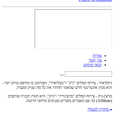
אודות
צור קשר
תנאי שימוש
גיקלואיד - צירוף המלים "גיק" ו"טבלואיד", הפורמט בו מודפס עיתון יומי -
הוא מגזין אינטרנטי חדש שמאגד תחתיו את כל מה שגיק ומעניין.
מרצ'ן-גיק - צירוף המלים "מרצ'נדייז" ו"גיק", היא חנות תכנית שותפים
(Affiliate) בה אנו מאגדים מוצרים מגניבים מרחבי הרשת.
בחזרה למעלה