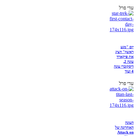
עדי פרל
יום "מגע
ראשון" הציג
את פיקארד
עונה 2,
דיסקוברי עונה
4 ועוד
עדי פרל
העונה
האחרונה של
Attack on