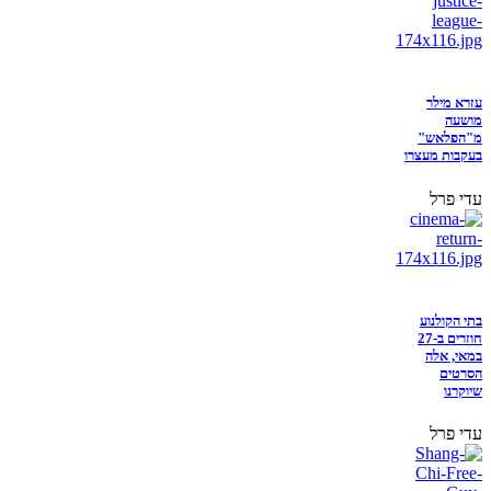
עזרא מילר
מושעה
מ"הפלאש"
בעקבות מעצרו
עדי פרל
בתי הקולנוע
חוזרים ב-27
במאי, אלה
הסרטים
שיוקרנו
עדי פרל