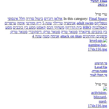
Titan תמשיך
ב-2022
עדי פרל
Final Space
In this category:
אולאן רוג'רס
ביטול סדרה
חלל אינסופי
נטפליקס
adult swim
אנימציה
טריילר
עונה 5
ריק ומורטי
אימה
ערפדים
קאסלבניה
HBO
בית הדרקון
משחקי הכס
קאסט
מסע בין כוכבים
מסע
בין כוכבים: פיקארד
סטאר טרק
סטאר טרק: דיסקוברי
סטאר טרק:
סיפונים תחתונים
attack on titan
אנימה
מנגה
עונה 4
בר הגיימינג
Level Up
בסכנת סגירה,
כך תוכלו לעזור
עדי פרל