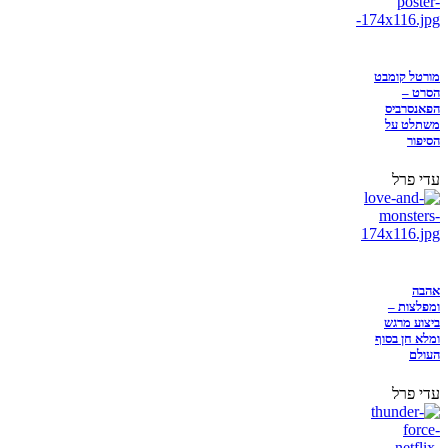
מורטל קומבט
הסרט –
הפאנסרביס
משתלט על
הסיפור
עדי פרל
אהבה
ומפלצות –
ביצוע מרגש
ומלא חן בסוף
העולם
עדי פרל