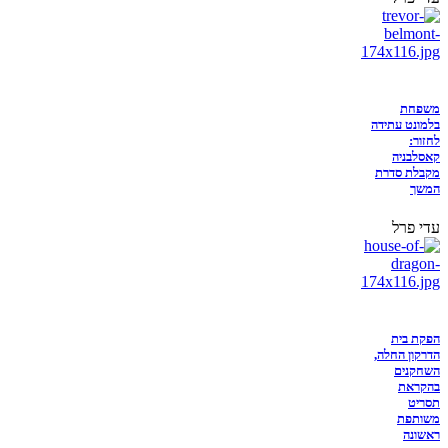
משפחת
בלמונט עתידה
לחזור:
קאסלבניה
מקבלת סדרת
המשך
עדי פרל
הפקת בית
הדרקון החלה,
השחקנים
בהקראת
תסריט
משותפת
ראשונה