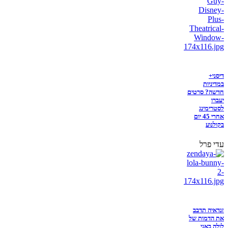
דיסני+
במדיניות
חדשה? סרטים
יעברו
לסטרימינג
אחרי 45 יום
בקולנוע
עדי פרל
זנדאיה תדבב
את הדמות של
לולה באני