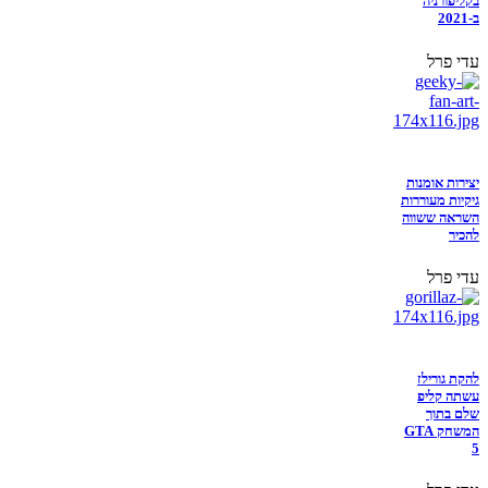
בקליפורניה
ב-2021
עדי פרל
יצירות אומנות
גיקיות מעוררות
השראה ששווה
להכיר
עדי פרל
להקת גורילז
עשתה קליפ
שלם בתוך
המשחק GTA
5