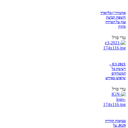
אקטיוויז'ן-בליזארד
חוטפת תביעת
ענק על הטרדה
מינית
עדי פרל
E3 2021 –
רשימת כל
המשחקים
שיופיעו באירוע
עדי פרל
בעקבות תקרית
IGN: על