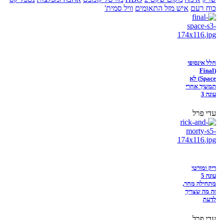
כוח רעם
איש מזל התאומים
וויל סמית'
חלל אינסופי
(Final
Space) לא
תמשיך אחרי
עונה 3
עדי פרל
ריק ומורטי
עונה 5
מתחילה מחר,
זה מה שצריך
לדעת
עדי פרל