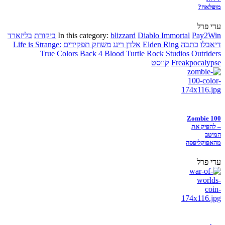
מופלאה?
עדי פרל
Pay2Win
Diablo Immortal
blizzard
In this category:
ביקורת
בליזארד
דיאבלו
כתבה
Elden Ring
אלדן רינג
משחק תפקידים
Life is Strange:
True Colors
Back 4 Blood
Turtle Rock Studios
Outriders
Freakpocalypse
קווסט
Zombie 100
– להפיק את
המיטב
מהאפוקליפסה
עדי פרל