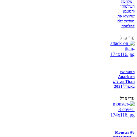
"מלחמת
העולמות"
והמטבע
שהוציא את
מעריצי וולס
למלחמה
עדי פרל
המנגה של
Attack on
Titan תסתיים
באפריל 2021
עדי פרל
Monster #8