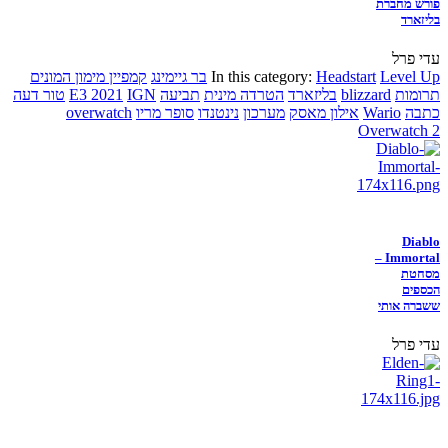
פורש מחברת
בליזארד
עדי פרל
Level Up
Headstart
In this category:
בר גיימינג
קמפיין מימון המונים
תרומות
blizzard
בליזארד
הטרדה מינית
תביעה
IGN
E3 2021
טור דעה
כתבה
Wario
אילון מאסק
מערכון
נינטנדו
סופר מריו
overwatch
Overwatch 2
Diablo
Immortal –
מסחטת
הכספים
ששברה אותי
עדי פרל