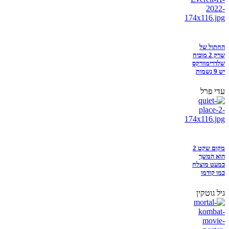
החתול של
שרק 2 מוכיח
שלדרימוורקס
יש 9 נשמות
עדי פרל
מקום שקט 2
הוא המשך
כמעט מוצלח
כמו קודמו
גיל גוטקין