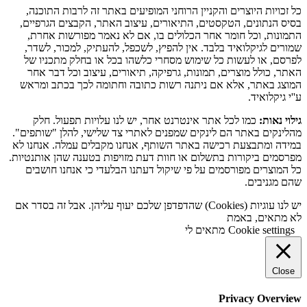
כל זכויות היוצרים והקניין הרוחני המופיעים באתר זה לרבות התוכנה,
בסיס הנתונים, הטקסטים, התיאורים, עיצוב האתר, הקבצים הגרפיים,
התמונות, וכל חומר אחר הכלולים בו, אם לא נאמר מפורשות אחרת,
שמורים לגיקלואיד בלבד. אין להפיץ, לשכפל, להעתיק, למכור, לשדר,
לפרסם, או לעשות כל שימוש מסחרי כלשהו בכל או בחלק מתכניו של
האתר, כולל מוצרים, תמונות, גרפיקה, תיאורים, עיצוב וכל דבר אחר
המוצג באתר, אלא אם ניתנה רשות כתובה וחתומה לכך בכתב ומראש
ע''י גיקלואיד.
גילוי נאות:
כמו לכל אתר אינטרנט אחר, יש לנו עלויות תפעול. חלק
מהלינקים באתר הם לינקים שמפנים לאתרי צד שלישי, להלן "שותפים".
במידה ומתבצעת רכישה באתר השותף, אנחנו מקבלים עמלה. אנחנו לא
מפרסמים ביקורות בתשלום או חוות דעת מזויפות בטענה שהן אותנטיות.
כל המוצרים מפורסמים על פי שיקול דעתנו הבלעדי כי אנחנו חושבים
שהם מגניבים.
יש לנו עוגיות (Cookies) שהדפדפן שלכם יעוף עליהן. אבל זה בסדר אם
לא מתאים, באמת
Cookie settings
מתאים לי
Close
Privacy Overview