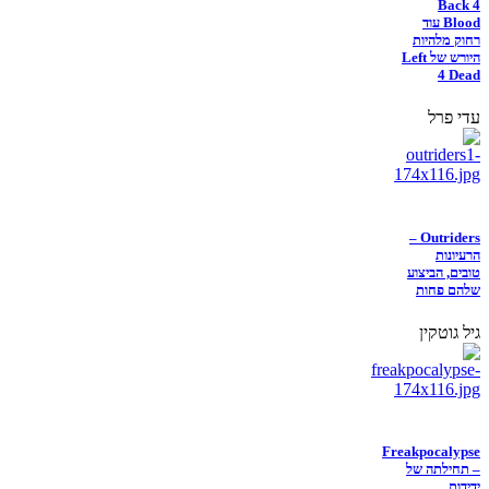
Back 4
Blood עוד
רחוק מלהיות
היורש של Left
4 Dead
עדי פרל
Outriders –
הרעיונות
טובים, הביצוע
שלהם פחות
גיל גוטקין
Freakpocalypse
– תחילתה של
ידידות