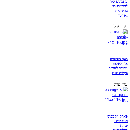
מתכונים איך
להכין ראמן
בהשראת
נארוטו
עדי פרל
נשף מסיכות:
איך לאלתר
מסיכה לפורים
בקלות ובזול
עדי פרל
פארק "קמפוס
הנוקמים"
יפתח