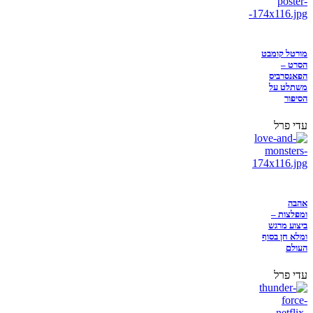
מורטל קומבט
הסרט –
הפאנסרביס
משתלט על
הסיפור
עדי פרל
אהבה
ומפלצות –
ביצוע מרגש
ומלא חן בסוף
העולם
עדי פרל