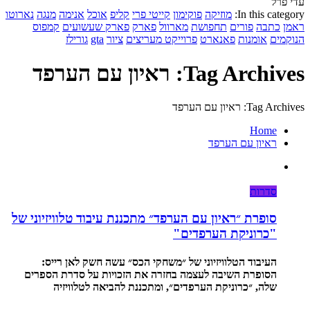
עדי פרל
In this category:
מוזיקה
פוקימון
קייטי פרי
קליפ
אוכל
אנימה
מנגה
נארוטו
ראמן
כתבה
פורים
תחפושת
מארוול
פארק
פארק שעשועים
קמפוס
הנוקמים
אומנות
פאנארט
פרוייקט מעריצים
ציור
gta
גורילז
Tag Archives: ראיון עם הערפד
Tag Archives: ראיון עם הערפד
Home
ראיון עם הערפד
סדרות
סופרת ״ראיון עם הערפד״ מתכננת עיבוד טלוויזיוני של
"כרוניקת הערפדים"
העיבוד הטלוויזיוני של ״משחקי הכס״ עשה חשק לאן רייס:
הסופרת השיבה לעצמה בחזרה את הזכויות על סדרת הספרים
שלה, ״כרוניקת הערפדים״, ומתכננת להביאה לטלוויזיה