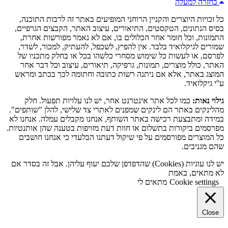
בחזרה למעלה
כל זכויות היוצרים והקניין הרוחני המופיעים באתר זה לרבות התוכנה,
בסיס הנתונים, הטקסטים, התיאורים, עיצוב האתר, הקבצים הגרפיים,
התמונות, וכל חומר אחר הכלולים בו, אם לא נאמר מפורשות אחרת,
שמורים לגיקלואיד בלבד. אין להפיץ, לשכפל, להעתיק, למכור, לשדר,
לפרסם, או לעשות כל שימוש מסחרי כלשהו בכל או בחלק מתכניו של
האתר, כולל מוצרים, תמונות, גרפיקה, תיאורים, עיצוב וכל דבר אחר
המוצג באתר, אלא אם ניתנה רשות כתובה וחתומה לכך בכתב ומראש
ע''י גיקלואיד.
גילוי נאות:
כמו לכל אתר אינטרנט אחר, יש לנו עלויות תפעול. חלק
מהלינקים באתר הם לינקים שמפנים לאתרי צד שלישי, להלן "שותפים".
במידה ומתבצעת רכישה באתר השותף, אנחנו מקבלים עמלה. אנחנו לא
מפרסמים ביקורות בתשלום או חוות דעת מזויפות בטענה שהן אותנטיות.
כל המוצרים מפורסמים על פי שיקול דעתנו הבלעדי כי אנחנו חושבים
שהם מגניבים.
יש לנו עוגיות (Cookies) שהדפדפן שלכם יעוף עליהן. אבל זה בסדר אם
לא מתאים, באמת
Cookie settings
מתאים לי
Close