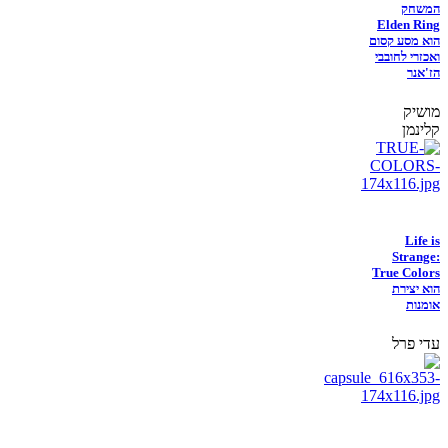
המשחק
Elden Ring
הוא מסע קסום
ואכזרי לחובבי
הז'אנר
מושיק
קלינמן
Life is
Strange:
True Colors
הוא יצירת
אומנות
עדי פרל