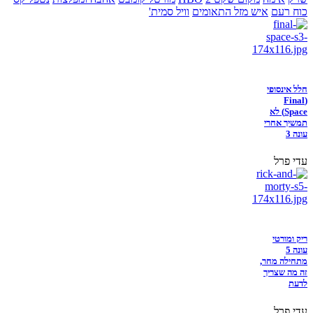
כוח רעם
איש מזל התאומים
וויל סמית'
חלל אינסופי
(Final
Space) לא
תמשיך אחרי
עונה 3
עדי פרל
ריק ומורטי
עונה 5
מתחילה מחר,
זה מה שצריך
לדעת
עדי פרל