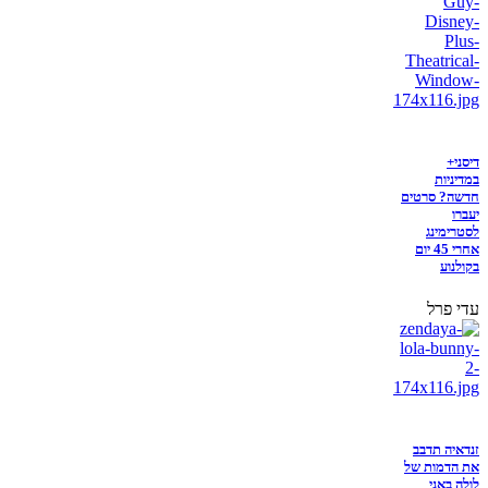
דיסני+
במדיניות
חדשה? סרטים
יעברו
לסטרימינג
אחרי 45 יום
בקולנוע
עדי פרל
זנדאיה תדבב
את הדמות של
לולה באני