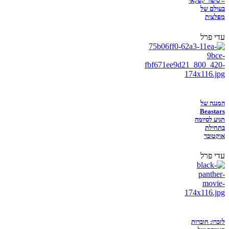
– סיפור קפקאי
בעולם של
מפלצות
עדי פרל
המנגה של
Beastars
תגיע לסיומה
בתחילת
אוקטובר
עדי פרל
לזכרו: חוברות