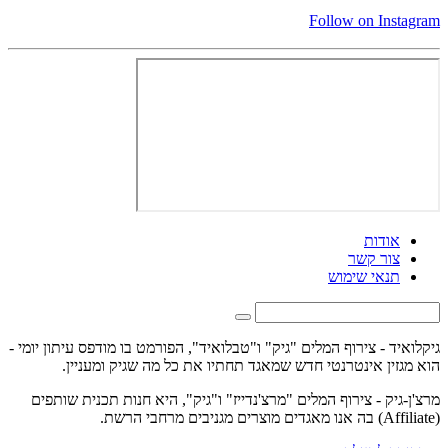
Follow on Instagram
אודות
צור קשר
תנאי שימוש
גיקלואיד - צירוף המלים "גיק" ו"טבלואיד", הפורמט בו מודפס עיתון יומי -
הוא מגזין אינטרנטי חדש שמאגד תחתיו את כל מה שגיק ומעניין.
מרצ'ן-גיק - צירוף המלים "מרצ'נדייז" ו"גיק", היא חנות תכנית שותפים
(Affiliate) בה אנו מאגדים מוצרים מגניבים מרחבי הרשת.