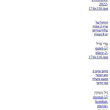
החתול של
שרק 2 מוכיח
שלדרימוורקס
יש 9 נשמות
עדי פרל
מקום שקט 2
הוא המשך
כמעט מוצלח
כמו קודמו
גיל גוטקין