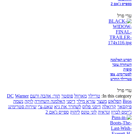
בספייס ג'אם 2
עדי פרל
הסרט האלמנה
השחורה עובר
סופית
לסטרימינג, צפו
בטריילר החדש
עדי פרל
In this category:
טריילר
מארוול
פוסטר
תור: אהבה ורעם
Warner
DC
Bros
הפלאש
מעצר
עזרא מילר
דיסני
האלמנה השחורה
לוקה
נשמה
פיקסאר
קרואלה
דיסני פלוס
לשחרר את גיא
שאנג-צ'י
שירות סטרימינג
ג'יימס לברון
זנדאיה
לוני טונס
ליהוק
ספייס ג'אם 2