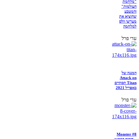
"מלחמת
העולמות"
והמטבע
שהוציא את
מעריצי וולס
למלחמה
עדי פרל
המנגה של
Attack on
Titan תסתיים
באפריל 2021
עדי פרל
Monster #8