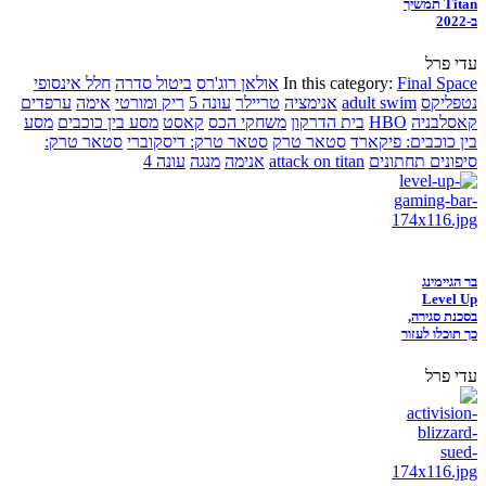
Titan תמשיך
ב-2022
עדי פרל
Final Space
In this category:
אולאן רוג'רס
ביטול סדרה
חלל אינסופי
נטפליקס
adult swim
אנימציה
טריילר
עונה 5
ריק ומורטי
אימה
ערפדים
קאסלבניה
HBO
בית הדרקון
משחקי הכס
קאסט
מסע בין כוכבים
מסע
בין כוכבים: פיקארד
סטאר טרק
סטאר טרק: דיסקוברי
סטאר טרק:
סיפונים תחתונים
attack on titan
אנימה
מנגה
עונה 4
בר הגיימינג
Level Up
בסכנת סגירה,
כך תוכלו לעזור
עדי פרל