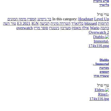
פורש מחברת
בליזארד
עדי פרל
Level Up
Headstart
In this category:
בר גיימינג
קמפיין מימון המונים
תרומות
blizzard
בליזארד
הטרדה מינית
תביעה
IGN
E3 2021
טור דעה
כתבה
Wario
אילון מאסק
מערכון
נינטנדו
סופר מריו
overwatch
Overwatch 2
Diablo
Immortal –
מסחטת
הכספים
ששברה אותי
עדי פרל