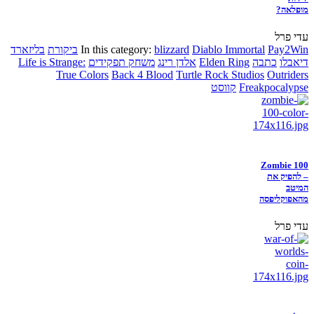
מופלאה?
עדי פרל
Pay2Win
Diablo Immortal
blizzard
In this category:
ביקורת
בליזארד
דיאבלו
כתבה
Elden Ring
אלדן רינג
משחק תפקידים
Life is Strange:
True Colors
Back 4 Blood
Turtle Rock Studios
Outriders
Freakpocalypse
קווסט
Zombie 100
– להפיק את
המיטב
מהאפוקליפסה
עדי פרל