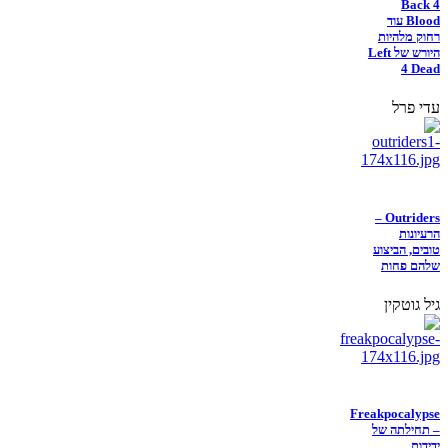
Back 4
Blood עוד
רחוק מלהיות
היורש של Left
4 Dead
עדי פרל
Outriders –
הרעיונות
טובים, הביצוע
שלהם פחות
גיל גוטקין
Freakpocalypse
– תחילתה של
ידידות