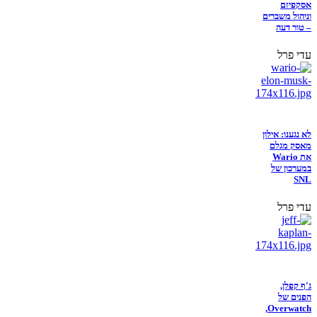
אסקפיזם
וניהול משברים
– טור דעה
עדי פרל
לא נגענו: אילון
מאסק מגלם
את Wario
במערכון של
SNL
עדי פרל
ג'ף קפלן,
הפנים של
Overwatch,