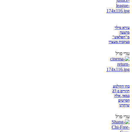
עזרא מילר
מושעה
מ"הפלאש"
בעקבות מעצרו
עדי פרל
בתי הקולנוע
חוזרים ב-27
במאי, אלה
הסרטים
שיוקרנו
עדי פרל