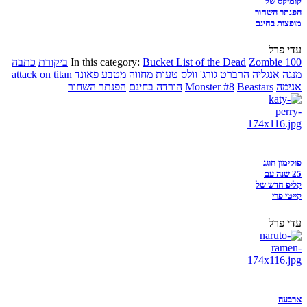
קומיקס של
הפנתר השחור
מופצות בחינם
עדי פרל
Zombie 100
Bucket List of the Dead
In this category:
ביקורת
כתבה
מנגה
אנגליה
הרברט גורג' וולס
טעות
מחווה
מטבע
פאונד
attack on titan
אנימה
Beastars
Monster #8
הורדה בחינם
הפנתר השחור
פוקימון חוגג
25 שנה עם
קליפ חדש של
קייטי פרי
עדי פרל
ארבעה