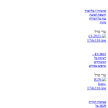
אקטיוויז'ן-בליזארד
חוטפת תביעת
ענק על הטרדה
מינית
עדי פרל
E3 2021 –
רשימת כל
המשחקים
שיופיעו באירוע
עדי פרל
בעקבות תקרית
IGN: על