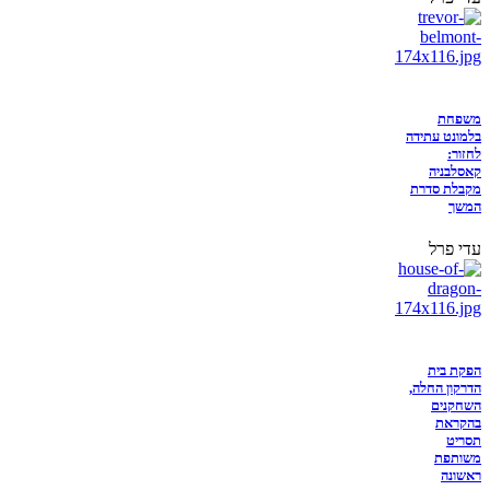
משפחת
בלמונט עתידה
לחזור:
קאסלבניה
מקבלת סדרת
המשך
עדי פרל
הפקת בית
הדרקון החלה,
השחקנים
בהקראת
תסריט
משותפת
ראשונה