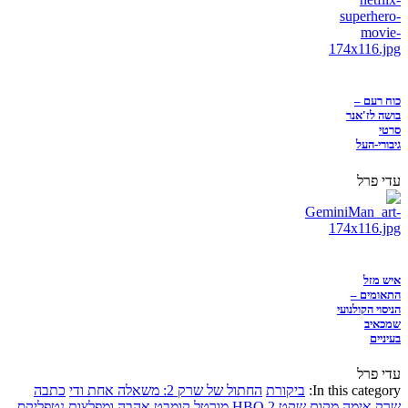
כוח רעם –
בושה לז'אנר
סרטי
גיבורי-העל
עדי פרל
איש מזל
התאומים –
הניסוי הקולנועי
שמכאיב
בעיניים
עדי פרל
In this category:
ביקורת
החתול של שרק 2: משאלה אחת ודי
כתבה
שרק
אימה
מקום שקט 2
HBO
מורטל קומבט
אהבה ומפלצות
נטפליקס