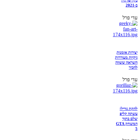
בקליפורניה
ב-2021
עדי פרל
יצירות אומנות
גיקיות מעוררות
השראה ששווה
להכיר
עדי פרל
להקת גורילז
עשתה קליפ
שלם בתוך
המשחק GTA
5