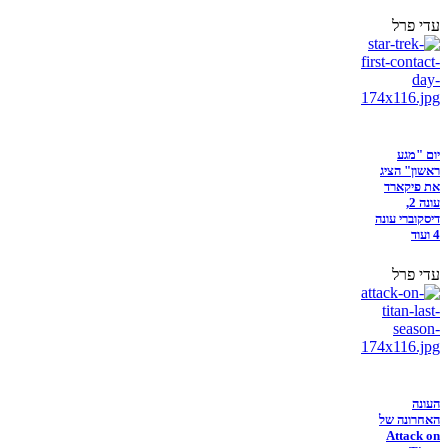
עדי פרל
יום "מגע
ראשון" הציג
את פיקארד
עונה 2,
דיסקוברי עונה
4 ועוד
עדי פרל
העונה
האחרונה של
Attack on