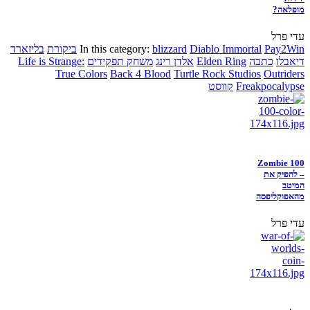
מופלאה?
עדי פרל
Pay2Win
Diablo Immortal
blizzard
In this category:
ביקורת
בליזארד
דיאבלו
כתבה
Elden Ring
אלדן רינג
משחק תפקידים
Life is Strange:
True Colors
Back 4 Blood
Turtle Rock Studios
Outriders
Freakpocalypse
קווסט
Zombie 100
– להפיק את
המיטב
מהאפוקליפסה
עדי פרל