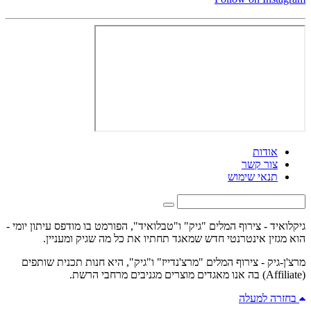
אודות
צור קשר
תנאי שימוש
גיקלואיד - צירוף המלים "גיק" ו"טבלואיד", הפורמט בו מודפס עיתון יומי -
הוא מגזין אינטרנטי חדש שמאגד תחתיו את כל מה שגיק ומעניין.
מרצ'ן-גיק - צירוף המלים "מרצ'נדייז" ו"גיק", היא חנות תכנית שותפים
(Affiliate) בה אנו מאגדים מוצרים מגניבים מרחבי הרשת.
בחזרה למעלה