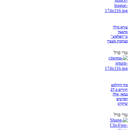
עזרא מילר
מושעה
מ"הפלאש"
בעקבות מעצרו
עדי פרל
בתי הקולנוע
חוזרים ב-27
במאי, אלה
הסרטים
שיוקרנו
עדי פרל