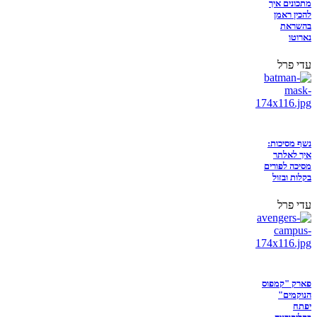
מתכונים איך
להכין ראמן
בהשראת
נארוטו
עדי פרל
נשף מסיכות:
איך לאלתר
מסיכה לפורים
בקלות ובזול
עדי פרל
פארק "קמפוס
הנוקמים"
יפתח