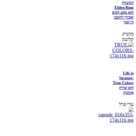
המשחק
Elden Ring
הוא מסע קסום
ואכזרי לחובבי
הז'אנר
מושיק
קלינמן
Life is
Strange:
True Colors
הוא יצירת
אומנות
עדי פרל