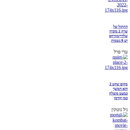
החתול של
שרק 2 מוכיח
שלדרימוורקס
יש 9 נשמות
עדי פרל
מקום שקט 2
הוא המשך
כמעט מוצלח
כמו קודמו
גיל גוטקין