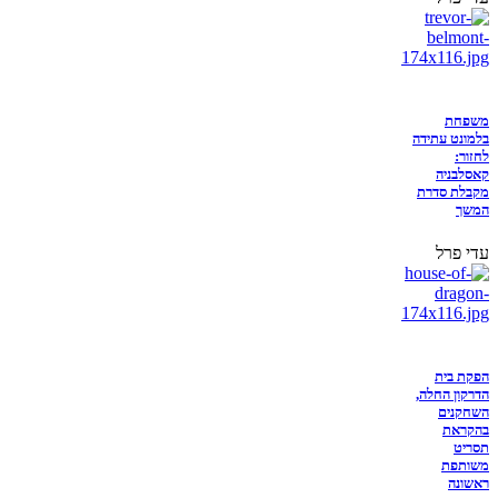
משפחת
בלמונט עתידה
לחזור:
קאסלבניה
מקבלת סדרת
המשך
עדי פרל
הפקת בית
הדרקון החלה,
השחקנים
בהקראת
תסריט
משותפת
ראשונה