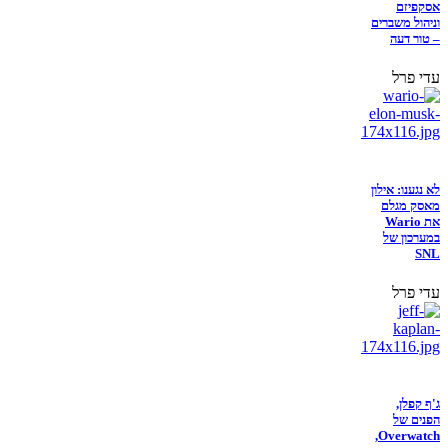
אסקפיזם
וניהול משברים
– טור דעה
עדי פרל
לא נגענו: אילון
מאסק מגלם
את Wario
במערכון של
SNL
עדי פרל
ג'ף קפלן,
הפנים של
Overwatch,