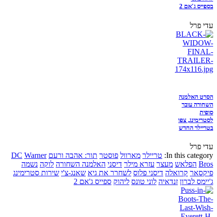
בספייס ג'אם 2
עדי פרל
הסרט האלמנה
השחורה עובר
סופית
לסטרימינג, צפו
בטריילר החדש
עדי פרל
In this category:
טריילר
מארוול
פוסטר
תור: אהבה ורעם
Warner
DC
Bros
הפלאש
מעצר
עזרא מילר
דיסני
האלמנה השחורה
לוקה
נשמה
פיקסאר
קרואלה
דיסני פלוס
לשחרר את גיא
שאנג-צ'י
שירות סטרימינג
ג'יימס לברון
זנדאיה
לוני טונס
ליהוק
ספייס ג'אם 2