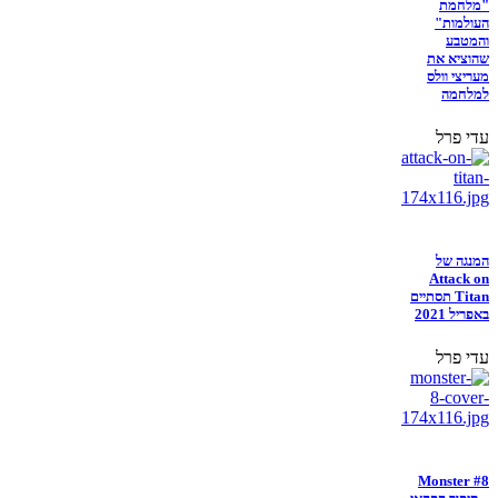
"מלחמת
העולמות"
והמטבע
שהוציא את
מעריצי וולס
למלחמה
עדי פרל
המנגה של
Attack on
Titan תסתיים
באפריל 2021
עדי פרל
Monster #8