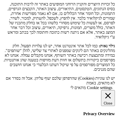
כל זכויות היוצרים והקניין הרוחני המופיעים באתר זה לרבות התוכנה,
בסיס הנתונים, הטקסטים, התיאורים, עיצוב האתר, הקבצים הגרפיים,
התמונות, וכל חומר אחר הכלולים בו, אם לא נאמר מפורשות אחרת,
שמורים לגיקלואיד בלבד. אין להפיץ, לשכפל, להעתיק, למכור, לשדר,
לפרסם, או לעשות כל שימוש מסחרי כלשהו בכל או בחלק מתכניו של
האתר, כולל מוצרים, תמונות, גרפיקה, תיאורים, עיצוב וכל דבר אחר
המוצג באתר, אלא אם ניתנה רשות כתובה וחתומה לכך בכתב ומראש
ע''י גיקלואיד.
גילוי נאות:
כמו לכל אתר אינטרנט אחר, יש לנו עלויות תפעול. חלק
מהלינקים באתר הם לינקים שמפנים לאתרי צד שלישי, להלן "שותפים".
במידה ומתבצעת רכישה באתר השותף, אנחנו מקבלים עמלה. אנחנו לא
מפרסמים ביקורות בתשלום או חוות דעת מזויפות בטענה שהן אותנטיות.
כל המוצרים מפורסמים על פי שיקול דעתנו הבלעדי כי אנחנו חושבים
שהם מגניבים.
יש לנו עוגיות (Cookies) שהדפדפן שלכם יעוף עליהן. אבל זה בסדר אם
לא מתאים, באמת
Cookie settings
מתאים לי
Close
Privacy Overview