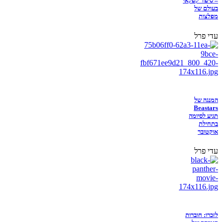
– סיפור קפקאי
בעולם של
מפלצות
עדי פרל
המנגה של
Beastars
תגיע לסיומה
בתחילת
אוקטובר
עדי פרל
לזכרו: חוברות