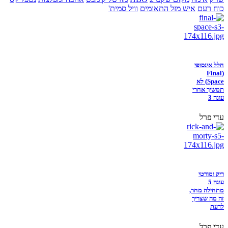
כוח רעם
איש מזל התאומים
וויל סמית'
חלל אינסופי
(Final
Space) לא
תמשיך אחרי
עונה 3
עדי פרל
ריק ומורטי
עונה 5
מתחילה מחר,
זה מה שצריך
לדעת
עדי פרל