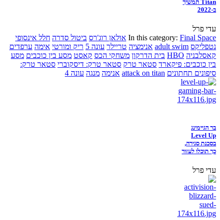
Titan תמשיך
ב-2022
עדי פרל
Final Space
In this category:
אולאן רוג'רס
ביטול סדרה
חלל אינסופי
נטפליקס
adult swim
אנימציה
טריילר
עונה 5
ריק ומורטי
אימה
ערפדים
קאסלבניה
HBO
בית הדרקון
משחקי הכס
קאסט
מסע בין כוכבים
מסע
בין כוכבים: פיקארד
סטאר טרק
סטאר טרק: דיסקוברי
סטאר טרק:
סיפונים תחתונים
attack on titan
אנימה
מנגה
עונה 4
בר הגיימינג
Level Up
בסכנת סגירה,
כך תוכלו לעזור
עדי פרל