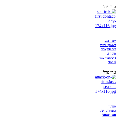
עדי פרל
יום "מגע
ראשון" הציג
את פיקארד
עונה 2,
דיסקוברי עונה
4 ועוד
עדי פרל
העונה
האחרונה של
Attack on