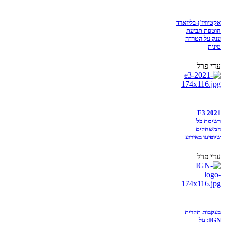
אקטיוויז'ן-בליזארד
חוטפת תביעת
ענק על הטרדה
מינית
עדי פרל
E3 2021 –
רשימת כל
המשחקים
שיופיעו באירוע
עדי פרל
בעקבות תקרית
IGN: על