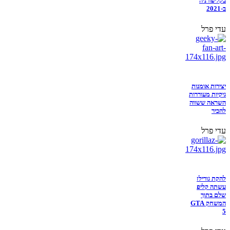
בקליפורניה
ב-2021
עדי פרל
יצירות אומנות
גיקיות מעוררות
השראה ששווה
להכיר
עדי פרל
להקת גורילז
עשתה קליפ
שלם בתוך
המשחק GTA
5