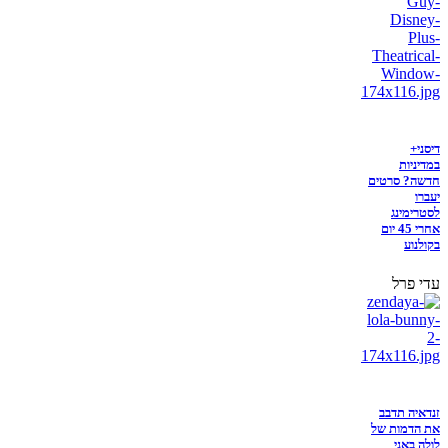
דיסני+
במדיניות
חדשה? סרטים
יעברו
לסטרימינג
אחרי 45 יום
בקולנוע
עדי פרל
זנדאיה תדבב
את הדמות של
לולה באני