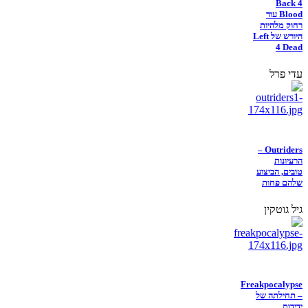
Back 4
Blood עוד
רחוק מלהיות
היורש של Left
4 Dead
עדי פרל
Outriders –
הרעיונות
טובים, הביצוע
שלהם פחות
גיל גוטקין
Freakpocalypse
– תחילתה של
ידידות