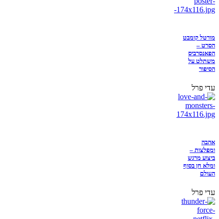
מורטל קומבט
הסרט –
הפאנסרביס
משתלט על
הסיפור
עדי פרל
אהבה
ומפלצות –
ביצוע מרגש
ומלא חן בסוף
העולם
עדי פרל