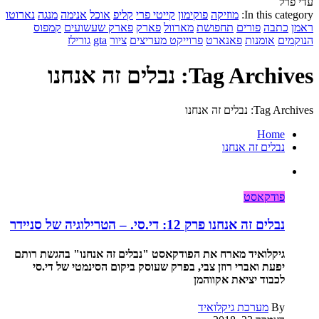
עדי פרל
In this category:
מוזיקה
פוקימון
קייטי פרי
קליפ
אוכל
אנימה
מנגה
נארוטו
ראמן
כתבה
פורים
תחפושת
מארוול
פארק
פארק שעשועים
קמפוס
הנוקמים
אומנות
פאנארט
פרוייקט מעריצים
ציור
gta
גורילז
Tag Archives: נבלים זה אנחנו
Tag Archives: נבלים זה אנחנו
Home
נבלים זה אנחנו
פודקאסט
נבלים זה אנחנו פרק 12: די.סי. – הטרילוגיה של סניידר
גיקלואיד מארח את הפודקאסט "נבלים זה אנחנו" בהגשת רותם
יפעת ואברי רוזן צבי, בפרק שעוסק ביקום הסינמטי של די.סי
לכבוד יציאת אקווהמן
By
מערכת גיקלואיד