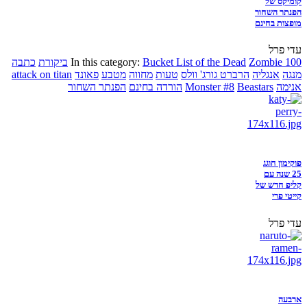
קומיקס של
הפנתר השחור
מופצות בחינם
עדי פרל
Zombie 100
Bucket List of the Dead
In this category:
ביקורת
כתבה
מנגה
אנגליה
הרברט גורג' וולס
טעות
מחווה
מטבע
פאונד
attack on titan
אנימה
Beastars
Monster #8
הורדה בחינם
הפנתר השחור
פוקימון חוגג
25 שנה עם
קליפ חדש של
קייטי פרי
עדי פרל
ארבעה