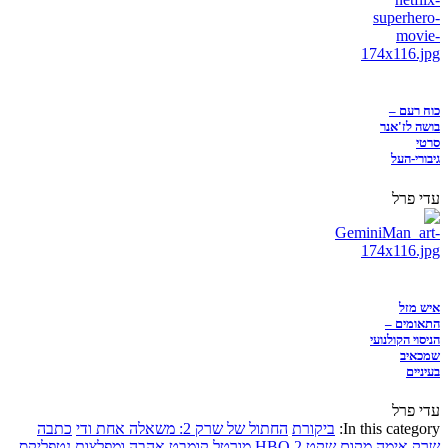
כוח רעם –
בושה לז'אנר
סרטי
גיבורי-העל
עדי פרל
איש מזל
התאומים –
הניסוי הקולנועי
שמכאיב
בעיניים
עדי פרל
In this category:
ביקורת
החתול של שרק 2: משאלה אחת ודי
כתבה
שרק
אימה
מקום שקט 2
HBO
מורטל קומבט
אהבה ומפלצות
נטפליקס