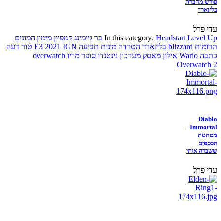
פורש מחברת
בליזארד
עדי פרל
Level Up
Headstart
In this category:
בר גיימינג
קמפיין מימון המונים
תרומות
blizzard
בליזארד
הטרדה מינית
תביעה
IGN
E3 2021
טור דעה
כתבה
Wario
אילון מאסק
מערכון
נינטנדו
סופר מריו
overwatch
Overwatch 2
Diablo
Immortal –
מסחטת
הכספים
ששברה אותי
עדי פרל