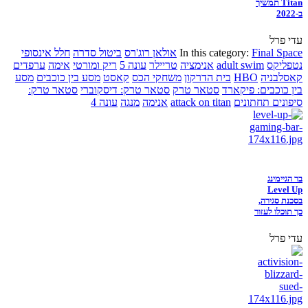
Titan תמשיך
ב-2022
עדי פרל
Final Space
In this category:
אולאן רוג'רס
ביטול סדרה
חלל אינסופי
נטפליקס
adult swim
אנימציה
טריילר
עונה 5
ריק ומורטי
אימה
ערפדים
קאסלבניה
HBO
בית הדרקון
משחקי הכס
קאסט
מסע בין כוכבים
מסע
בין כוכבים: פיקארד
סטאר טרק
סטאר טרק: דיסקוברי
סטאר טרק:
סיפונים תחתונים
attack on titan
אנימה
מנגה
עונה 4
בר הגיימינג
Level Up
בסכנת סגירה,
כך תוכלו לעזור
עדי פרל