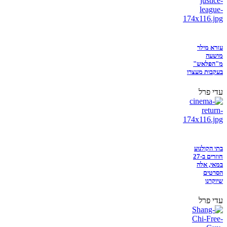
עזרא מילר
מושעה
מ"הפלאש"
בעקבות מעצרו
עדי פרל
בתי הקולנוע
חוזרים ב-27
במאי, אלה
הסרטים
שיוקרנו
עדי פרל