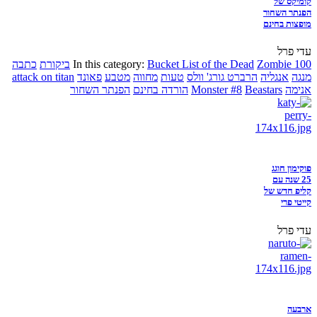
קומיקס של
הפנתר השחור
מופצות בחינם
עדי פרל
Zombie 100
Bucket List of the Dead
In this category:
ביקורת
כתבה
מנגה
אנגליה
הרברט גורג' וולס
טעות
מחווה
מטבע
פאונד
attack on titan
אנימה
Beastars
Monster #8
הורדה בחינם
הפנתר השחור
פוקימון חוגג
25 שנה עם
קליפ חדש של
קייטי פרי
עדי פרל
ארבעה