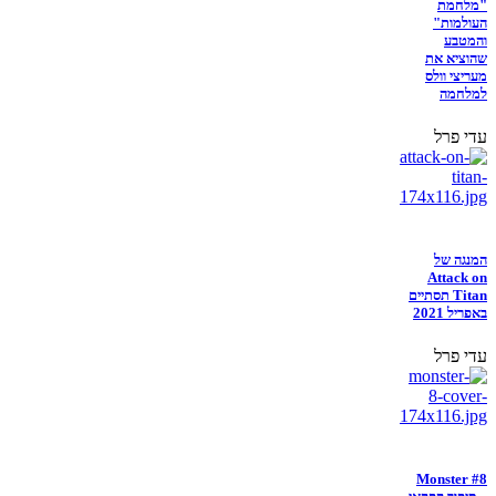
"מלחמת
העולמות"
והמטבע
שהוציא את
מעריצי וולס
למלחמה
עדי פרל
המנגה של
Attack on
Titan תסתיים
באפריל 2021
עדי פרל
Monster #8