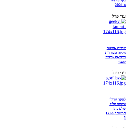
בקליפורניה
ב-2021
עדי פרל
יצירות אומנות
גיקיות מעוררות
השראה ששווה
להכיר
עדי פרל
להקת גורילז
עשתה קליפ
שלם בתוך
המשחק GTA
5