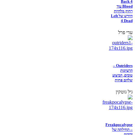
Back 4
Blood עוד
רחוק מלהיות
היורש של Left
4 Dead
עדי פרל
Outriders –
הרעיונות
טובים, הביצוע
שלהם פחות
גיל גוטקין
Freakpocalypse
– תחילתה של
ידידות