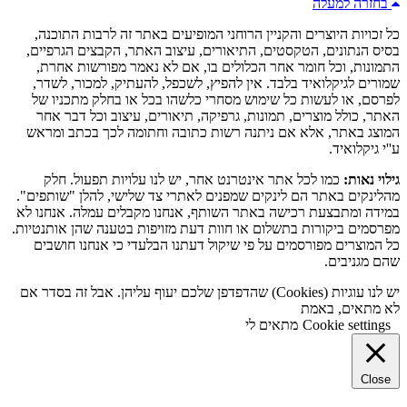
בחזרה למעלה
כל זכויות היוצרים והקניין הרוחני המופיעים באתר זה לרבות התוכנה,
בסיס הנתונים, הטקסטים, התיאורים, עיצוב האתר, הקבצים הגרפיים,
התמונות, וכל חומר אחר הכלולים בו, אם לא נאמר מפורשות אחרת,
שמורים לגיקלואיד בלבד. אין להפיץ, לשכפל, להעתיק, למכור, לשדר,
לפרסם, או לעשות כל שימוש מסחרי כלשהו בכל או בחלק מתכניו של
האתר, כולל מוצרים, תמונות, גרפיקה, תיאורים, עיצוב וכל דבר אחר
המוצג באתר, אלא אם ניתנה רשות כתובה וחתומה לכך בכתב ומראש
ע''י גיקלואיד.
גילוי נאות:
כמו לכל אתר אינטרנט אחר, יש לנו עלויות תפעול. חלק
מהלינקים באתר הם לינקים שמפנים לאתרי צד שלישי, להלן "שותפים".
במידה ומתבצעת רכישה באתר השותף, אנחנו מקבלים עמלה. אנחנו לא
מפרסמים ביקורות בתשלום או חוות דעת מזויפות בטענה שהן אותנטיות.
כל המוצרים מפורסמים על פי שיקול דעתנו הבלעדי כי אנחנו חושבים
שהם מגניבים.
יש לנו עוגיות (Cookies) שהדפדפן שלכם יעוף עליהן. אבל זה בסדר אם
לא מתאים, באמת
Cookie settings
מתאים לי
Close