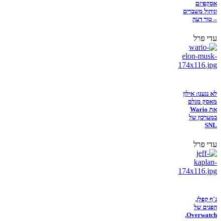
אסקפיזם
וניהול משברים
– טור דעה
עדי פרל
לא נגענו: אילון
מאסק מגלם
את Wario
במערכון של
SNL
עדי פרל
ג'ף קפלן,
הפנים של
Overwatch,