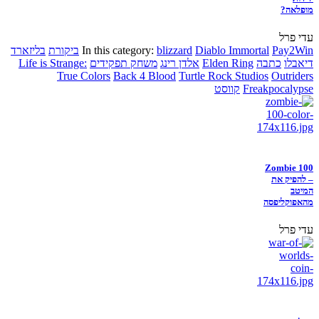
מופלאה?
עדי פרל
Pay2Win
Diablo Immortal
blizzard
In this category:
ביקורת
בליזארד
דיאבלו
כתבה
Elden Ring
אלדן רינג
משחק תפקידים
Life is Strange:
True Colors
Back 4 Blood
Turtle Rock Studios
Outriders
Freakpocalypse
קווסט
Zombie 100
– להפיק את
המיטב
מהאפוקליפסה
עדי פרל