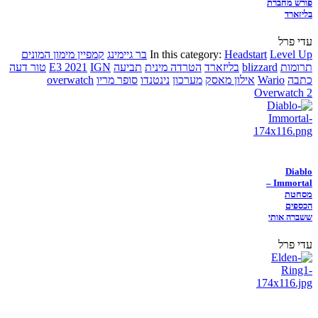
פורש מחברת
בליזארד
עדי פרל
Level Up
Headstart
In this category:
בר גיימינג
קמפיין מימון המונים
תרומות
blizzard
בליזארד
הטרדה מינית
תביעה
IGN
E3 2021
טור דעה
כתבה
Wario
אילון מאסק
מערכון
נינטנדו
סופר מריו
overwatch
Overwatch 2
Diablo
Immortal –
מסחטת
הכספים
ששברה אותי
עדי פרל