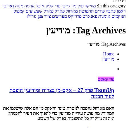
עדי פרל
In this category:
מוזיקה
פוקימון
קייטי פרי
קליפ
אוכל
אנימה
מנגה
נארוטו
ראמן
כתבה
פורים
תחפושת
מארוול
פארק
פארק שעשועים
קמפוס
הנוקמים
אומנות
פאנארט
פרוייקט מעריצים
ציור
gta
גורילז
Tag Archives: מודיעין
Tag Archives: מודיעין
Home
מודיעין
פודקאסט
TeamUp פרק 27 – אקס-מן בצרות ומודיעין הופכת
לעיר חכמה
האם מארוול נהפכה לנוטרת טינה והאקס-מן הם אלה שישלמו את
המחיר? מה עושה עיריית מודיעין כדי להפוך את העיר לחכמה?
ומה זה מייקר? כל התשובות בפרק של השבוע