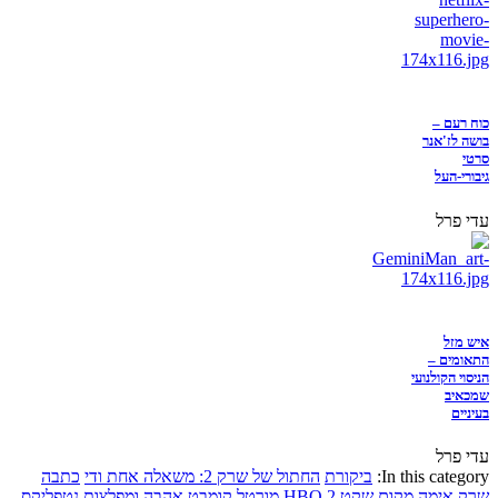
כוח רעם –
בושה לז'אנר
סרטי
גיבורי-העל
עדי פרל
איש מזל
התאומים –
הניסוי הקולנועי
שמכאיב
בעיניים
עדי פרל
In this category:
ביקורת
החתול של שרק 2: משאלה אחת ודי
כתבה
שרק
אימה
מקום שקט 2
HBO
מורטל קומבט
אהבה ומפלצות
נטפליקס