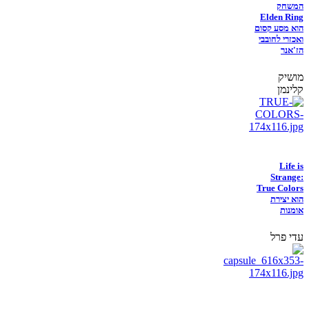
המשחק
Elden Ring
הוא מסע קסום
ואכזרי לחובבי
הז'אנר
מושיק
קלינמן
Life is
Strange:
True Colors
הוא יצירת
אומנות
עדי פרל