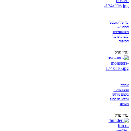
מורטל קומבט
הסרט –
הפאנסרביס
משתלט על
הסיפור
עדי פרל
אהבה
ומפלצות –
ביצוע מרגש
ומלא חן בסוף
העולם
עדי פרל