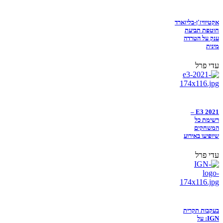
אקטיוויז'ן-בליזארד
חוטפת תביעת
ענק על הטרדה
מינית
עדי פרל
E3 2021 –
רשימת כל
המשחקים
שיופיעו באירוע
עדי פרל
בעקבות תקרית
IGN: על