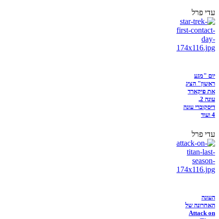
עדי פרל
יום "מגע
ראשון" הציג
את פיקארד
עונה 2,
דיסקוברי עונה
4 ועוד
עדי פרל
העונה
האחרונה של
Attack on