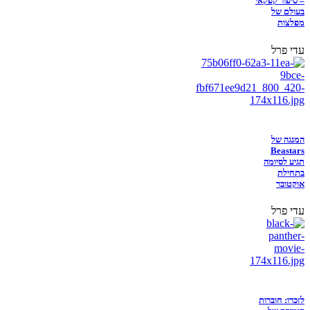
– סיפור קפקאי
בעולם של
מפלצות
עדי פרל
המנגה של
Beastars
תגיע לסיומה
בתחילת
אוקטובר
עדי פרל
לזכרו: חוברות