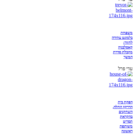
משפחת
בלמונט עתידה
לחזור:
קאסלבניה
מקבלת סדרת
המשך
עדי פרל
הפקת בית
הדרקון החלה,
השחקנים
בהקראת
תסריט
משותפת
ראשונה