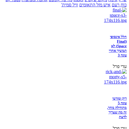
כוח רעם
איש מזל התאומים
וויל סמית'
חלל אינסופי
(Final
Space) לא
תמשיך אחרי
עונה 3
עדי פרל
ריק ומורטי
עונה 5
מתחילה מחר,
זה מה שצריך
לדעת
עדי פרל