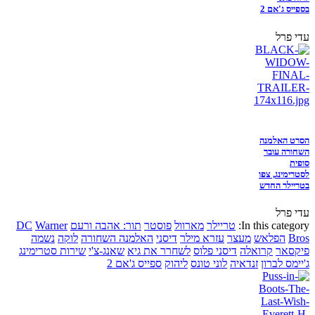
בספייס ג'אם 2
עדי פרל
הסרט האלמנה
השחורה עובר
סופית
לסטרימינג, צפו
בטריילר החדש
עדי פרל
In this category:
טריילר
מארוול
פוסטר
תור: אהבה ורעם
Warner
DC
Bros
הפלאש
מעצר
עזרא מילר
דיסני
האלמנה השחורה
לוקה
נשמה
פיקסאר
קרואלה
דיסני פלוס
לשחרר את גיא
שאנג-צ'י
שירות סטרימינג
ג'יימס לברון
זנדאיה
לוני טונס
ליהוק
ספייס ג'אם 2