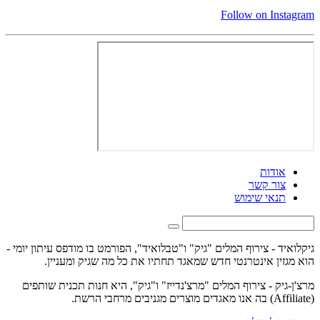
Follow on Instagram
אודות
צור קשר
תנאי שימוש
גיקלואיד - צירוף המלים "גיק" ו"טבלואיד", הפורמט בו מודפס עיתון יומי -
הוא מגזין אינטרנטי חדש שמאגד תחתיו את כל מה שגיק ומעניין.
מרצ'ן-גיק - צירוף המלים "מרצ'נדייז" ו"גיק", היא חנות תכנית שותפים
(Affiliate) בה אנו מאגדים מוצרים מגניבים מרחבי הרשת.