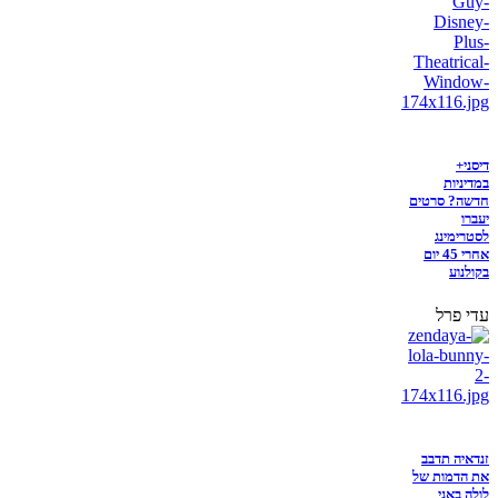
דיסני+
במדיניות
חדשה? סרטים
יעברו
לסטרימינג
אחרי 45 יום
בקולנוע
עדי פרל
זנדאיה תדבב
את הדמות של
לולה באני