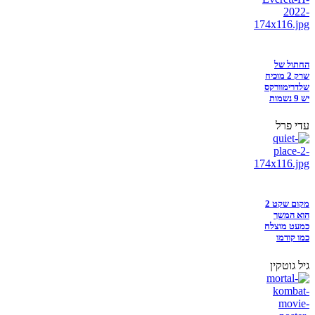
החתול של
שרק 2 מוכיח
שלדרימוורקס
יש 9 נשמות
עדי פרל
מקום שקט 2
הוא המשך
כמעט מוצלח
כמו קודמו
גיל גוטקין