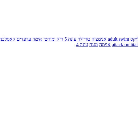
יקס
adult swim
אנימציה
טריילר
עונה 5
ריק ומורטי
אימה
ערפדים
קאסלבני
attack on tita
אנימה
מנגה
עונה 4