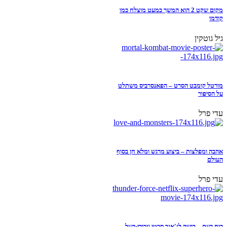
מקום שקט 2 הוא המשך כמעט מוצלח כמו
קודמו
גיל גוטקין
מורטל קומבט הסרט – הפאנסרביס משתלט
על הסיפור
עדי פרל
אהבה ומפלצות – ביצוע מרגש ומלא חן בסוף
העולם
עדי פרל
כוח רעם – בושה לז'אנר סרטי גיבורי-העל