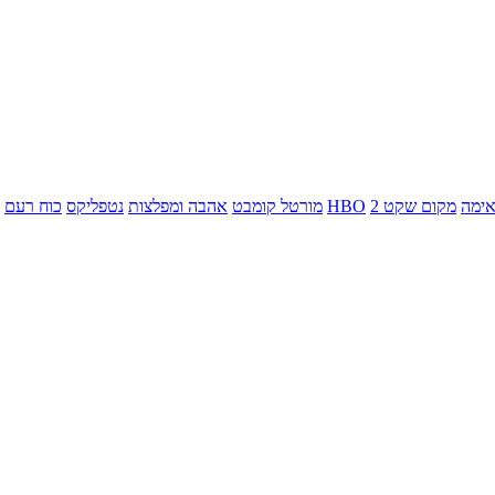
ימה
מקום שקט 2
HBO
מורטל קומבט
אהבה ומפלצות
נטפליקס
כוח רעם