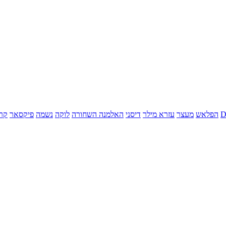
הפלאש
מעצר
עזרא מילר
דיסני
האלמנה השחורה
לוקה
נשמה
פיקסאר
קר