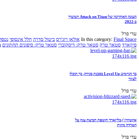
העונה האחרונה של Attack on Titan תמשיך
ב-2022
עדי פרל
Final Space
In this category:
אולאן רוג'רס
ביטול סדרה
חלל אינסופי
נטפל
פיקארד
סטאר טרק
סטאר טרק: דיסקוברי
סטאר טרק: סיפונים תחתונים
n
בר הגיימינג Level Up בסכנת סגירה, כך תוכלו
לעזור
עדי פרל
אקטיוויז'ן-בליזארד חוטפת תביעת ענק על
הטרדה מינית
עדי פרל