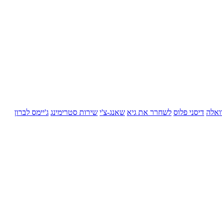
ואלה
דיסני פלוס
לשחרר את גיא
שאנג-צ'י
שירות סטרימינג
ג'יימס לברון