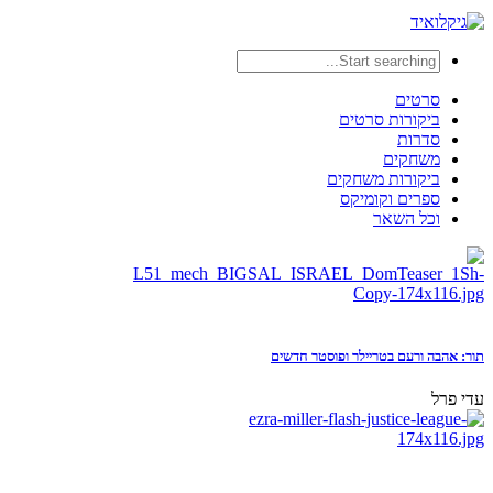
סרטים
ביקורות סרטים
סדרות
משחקים
ביקורות משחקים
ספרים וקומיקס
וכל השאר
תור: אהבה ורעם בטריילר ופוסטר חדשים
עדי פרל