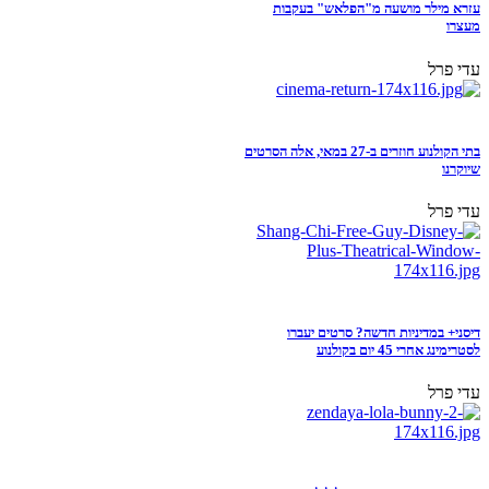
עזרא מילר מושעה מ"הפלאש" בעקבות
מעצרו
עדי פרל
בתי הקולנוע חוזרים ב-27 במאי, אלה הסרטים
שיוקרנו
עדי פרל
דיסני+ במדיניות חדשה? סרטים יעברו
לסטרימינג אחרי 45 יום בקולנוע
עדי פרל