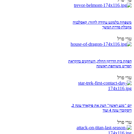
משפחת בלמונט עתידה לחזור: קאסלבניה
מקבלת סדרת המשך
עדי פרל
הפקת בית הדרקון החלה, השחקנים בהקראת
תסריט משותפת ראשונה
עדי פרל
יום "מגע ראשון" הציג את פיקארד עונה 2,
דיסקוברי עונה 4 ועוד
עדי פרל