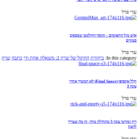
עדי פרל
איש מזל התאומים – הניסוי הקולנועי שמכאיב
בעיניים
עדי פרל
In this category:
ביקורת
החתול של שרק 2: משאלה אחת ודי
כתבה
שרק
א
חלל אינסופי (Final Space) לא תמשיך אחרי
עונה 3
עדי פרל
ריק ומורטי עונה 5 מתחילה מחר, זה מה שצריך
לדעת
עדי פרל