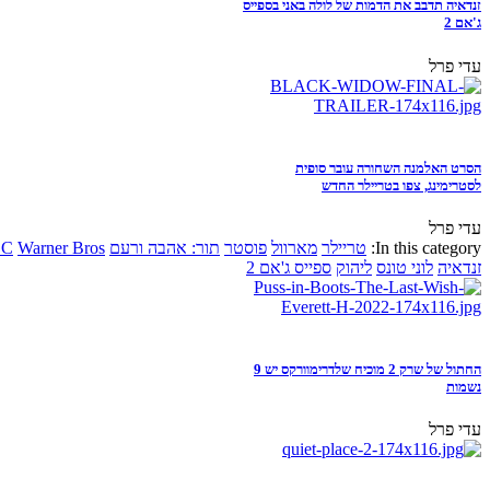
זנדאיה תדבב את הדמות של לולה באני בספייס
ג'אם 2
עדי פרל
הסרט האלמנה השחורה עובר סופית
לסטרימינג, צפו בטריילר החדש
עדי פרל
In this category:
טריילר
מארוול
פוסטר
תור: אהבה ורעם
Warner Bros
DC
זנדאיה
לוני טונס
ליהוק
ספייס ג'אם 2
החתול של שרק 2 מוכיח שלדרימוורקס יש 9
נשמות
עדי פרל