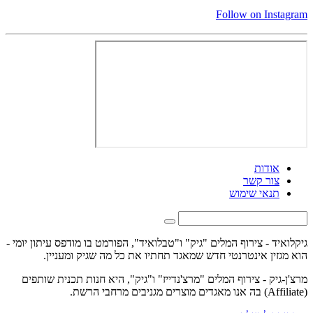
Follow on Instagram
אודות
צור קשר
תנאי שימוש
גיקלואיד - צירוף המלים "גיק" ו"טבלואיד", הפורמט בו מודפס עיתון יומי -
הוא מגזין אינטרנטי חדש שמאגד תחתיו את כל מה שגיק ומעניין.
מרצ'ן-גיק - צירוף המלים "מרצ'נדייז" ו"גיק", היא חנות תכנית שותפים
(Affiliate) בה אנו מאגדים מוצרים מגניבים מרחבי הרשת.