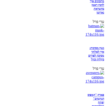
מתכונים איך
להכין ראמן
בהשראת
נארוטו
עדי פרל
נשף מסיכות:
איך לאלתר
מסיכה לפורים
בקלות ובזול
עדי פרל
פארק "קמפוס
הנוקמים"
יפתח