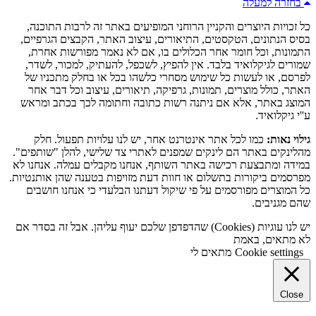
בחזרה למעלה
כל זכויות היוצרים והקניין הרוחני המופיעים באתר זה לרבות התוכנה,
בסיס הנתונים, הטקסטים, התיאורים, עיצוב האתר, הקבצים הגרפיים,
התמונות, וכל חומר אחר הכלולים בו, אם לא נאמר מפורשות אחרת,
שמורים לגיקלואיד בלבד. אין להפיץ, לשכפל, להעתיק, למכור, לשדר,
לפרסם, או לעשות כל שימוש מסחרי כלשהו בכל או בחלק מתכניו של
האתר, כולל מוצרים, תמונות, גרפיקה, תיאורים, עיצוב וכל דבר אחר
המוצג באתר, אלא אם ניתנה רשות כתובה וחתומה לכך בכתב ומראש
ע''י גיקלואיד.
גילוי נאות:
כמו לכל אתר אינטרנט אחר, יש לנו עלויות תפעול. חלק
מהלינקים באתר הם לינקים שמפנים לאתרי צד שלישי, להלן "שותפים".
במידה ומתבצעת רכישה באתר השותף, אנחנו מקבלים עמלה. אנחנו לא
מפרסמים ביקורות בתשלום או חוות דעת מזויפות בטענה שהן אותנטיות.
כל המוצרים מפורסמים על פי שיקול דעתנו הבלעדי כי אנחנו חושבים
שהם מגניבים.
יש לנו עוגיות (Cookies) שהדפדפן שלכם יעוף עליהן. אבל זה בסדר אם
לא מתאים, באמת
Cookie settings
מתאים לי
Close