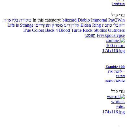
מופלאה?
עדי פרל
Pay2Win
Diablo Immortal
blizzard
In this category:
ביקורת
בליזארד
דיאבלו
כתבה
Elden Ring
אלדן רינג
משחק תפקידים
Life is Strange:
True Colors
Back 4 Blood
Turtle Rock Studios
Outriders
Freakpocalypse
קווסט
Zombie 100
– להפיק את
המיטב
מהאפוקליפסה
עדי פרל