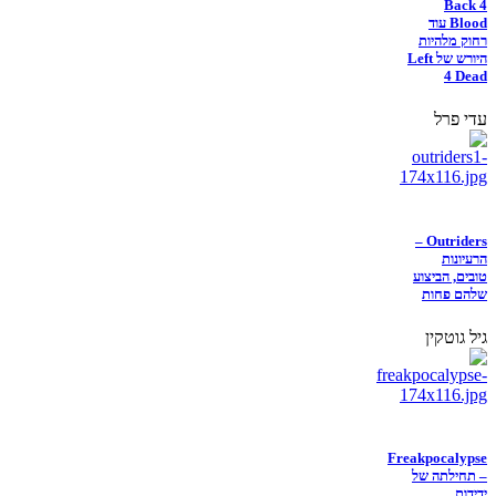
Back 4
Blood עוד
רחוק מלהיות
היורש של Left
4 Dead
עדי פרל
Outriders –
הרעיונות
טובים, הביצוע
שלהם פחות
גיל גוטקין
Freakpocalypse
– תחילתה של
ידידות