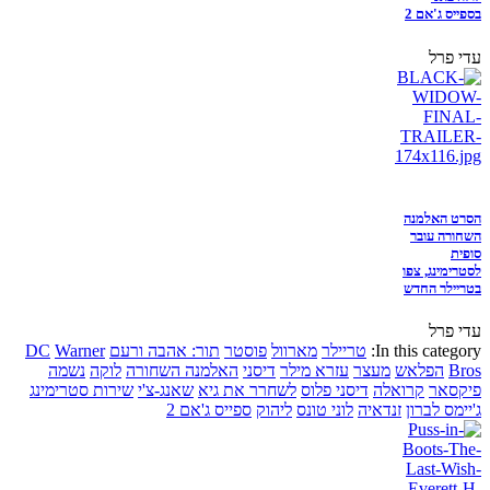
בספייס ג'אם 2
עדי פרל
הסרט האלמנה
השחורה עובר
סופית
לסטרימינג, צפו
בטריילר החדש
עדי פרל
In this category:
טריילר
מארוול
פוסטר
תור: אהבה ורעם
Warner
DC
Bros
הפלאש
מעצר
עזרא מילר
דיסני
האלמנה השחורה
לוקה
נשמה
פיקסאר
קרואלה
דיסני פלוס
לשחרר את גיא
שאנג-צ'י
שירות סטרימינג
ג'יימס לברון
זנדאיה
לוני טונס
ליהוק
ספייס ג'אם 2