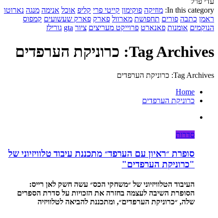
עדי פרל
In this category:
מוזיקה
פוקימון
קייטי פרי
קליפ
אוכל
אנימה
מנגה
נארוטו
ראמן
כתבה
פורים
תחפושת
מארוול
פארק
פארק שעשועים
קמפוס
הנוקמים
אומנות
פאנארט
פרוייקט מעריצים
ציור
gta
גורילז
Tag Archives: כרוניקת הערפדים
Tag Archives: כרוניקת הערפדים
Home
כרוניקת הערפדים
סדרות
סופרת ״ראיון עם הערפד״ מתכננת עיבוד טלוויזיוני של
"כרוניקת הערפדים"
העיבוד הטלוויזיוני של ״משחקי הכס״ עשה חשק לאן רייס:
הסופרת השיבה לעצמה בחזרה את הזכויות על סדרת הספרים
שלה, ״כרוניקת הערפדים״, ומתכננת להביאה לטלוויזיה