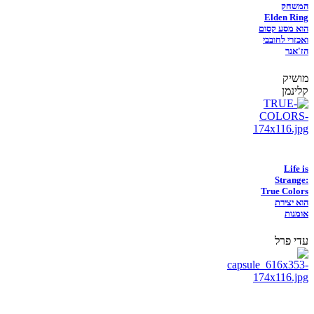
המשחק
Elden Ring
הוא מסע קסום
ואכזרי לחובבי
הז'אנר
מושיק
קלינמן
Life is
Strange:
True Colors
הוא יצירת
אומנות
עדי פרל