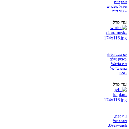
אסקפיזם
וניהול משברים
– טור דעה
עדי פרל
לא נגענו: אילון
מאסק מגלם
את Wario
במערכון של
SNL
עדי פרל
ג'ף קפלן,
הפנים של
Overwatch,