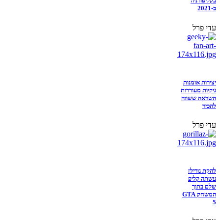
בקליפורניה
ב-2021
עדי פרל
יצירות אומנות
גיקיות מעוררות
השראה ששווה
להכיר
עדי פרל
להקת גורילז
עשתה קליפ
שלם בתוך
המשחק GTA
5