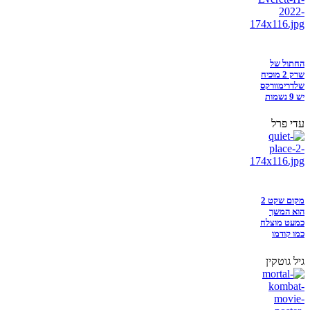
החתול של
שרק 2 מוכיח
שלדרימוורקס
יש 9 נשמות
עדי פרל
מקום שקט 2
הוא המשך
כמעט מוצלח
כמו קודמו
גיל גוטקין