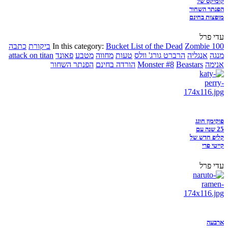
קומיקס של
הפנתר השחור
מופצות בחינם
עדי פרל
Zombie 100
Bucket List of the Dead
In this category:
ביקורת
כתבה
מנגה
אנגליה
הרברט גורג' וולס
טעות
מחווה
מטבע
פאונד
attack on titan
אנימה
Beastars
Monster #8
הורדה בחינם
הפנתר השחור
פוקימון חוגג
25 שנה עם
קליפ חדש של
קייטי פרי
עדי פרל
ארבעה