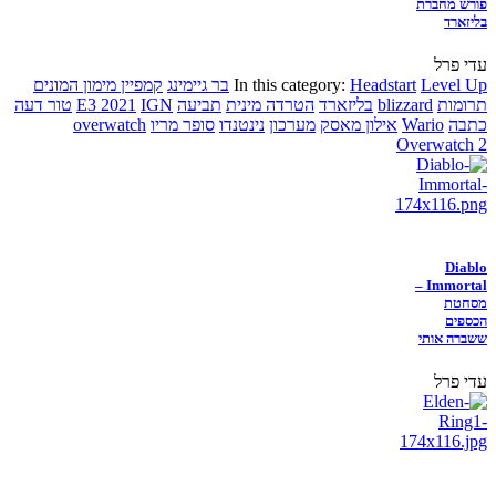
פורש מחברת
בליזארד
עדי פרל
Level Up
Headstart
In this category:
בר גיימינג
קמפיין מימון המונים
תרומות
blizzard
בליזארד
הטרדה מינית
תביעה
IGN
E3 2021
טור דעה
כתבה
Wario
אילון מאסק
מערכון
נינטנדו
סופר מריו
overwatch
Overwatch 2
Diablo
Immortal –
מסחטת
הכספים
ששברה אותי
עדי פרל