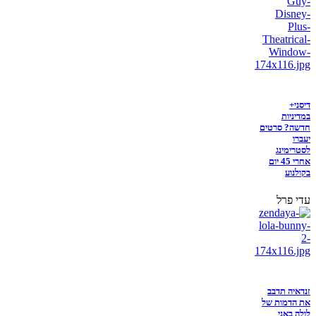
דיסני+
במדיניות
חדשה? סרטים
יעברו
לסטרימינג
אחרי 45 יום
בקולנוע
עדי פרל
זנדאיה תדבב
את הדמות של
לולה באני