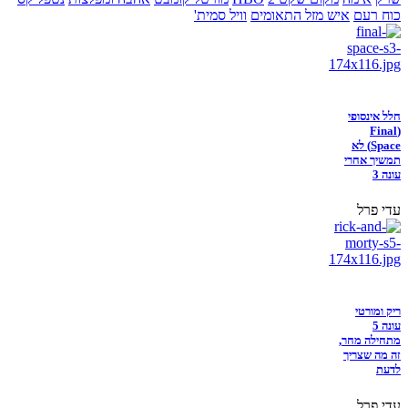
כוח רעם
איש מזל התאומים
וויל סמית'
חלל אינסופי
(Final
Space) לא
תמשיך אחרי
עונה 3
עדי פרל
ריק ומורטי
עונה 5
מתחילה מחר,
זה מה שצריך
לדעת
עדי פרל