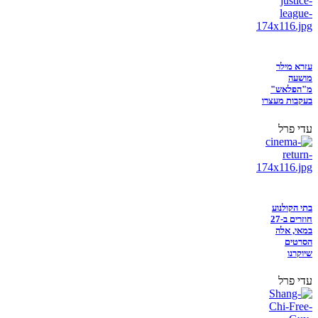
עזרא מילר
מושעה
מ"הפלאש"
בעקבות מעצרו
עדי פרל
בתי הקולנוע
חוזרים ב-27
במאי, אלה
הסרטים
שיוקרנו
עדי פרל