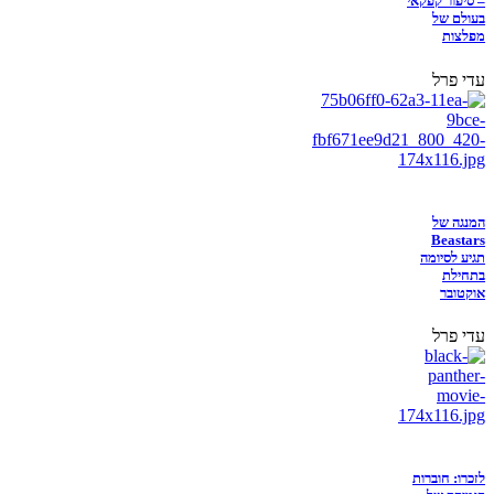
– סיפור קפקאי
בעולם של
מפלצות
עדי פרל
המנגה של
Beastars
תגיע לסיומה
בתחילת
אוקטובר
עדי פרל
לזכרו: חוברות