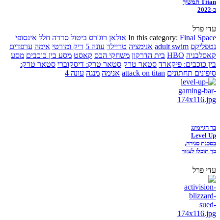
Titan תמשיך
ב-2022
עדי פרל
Final Space
In this category:
אולאן רוג'רס
ביטול סדרה
חלל אינסופי
נטפליקס
adult swim
אנימציה
טריילר
עונה 5
ריק ומורטי
אימה
ערפדים
קאסלבניה
HBO
בית הדרקון
משחקי הכס
קאסט
מסע בין כוכבים
מסע
בין כוכבים: פיקארד
סטאר טרק
סטאר טרק: דיסקוברי
סטאר טרק:
סיפונים תחתונים
attack on titan
אנימה
מנגה
עונה 4
בר הגיימינג
Level Up
בסכנת סגירה,
כך תוכלו לעזור
עדי פרל