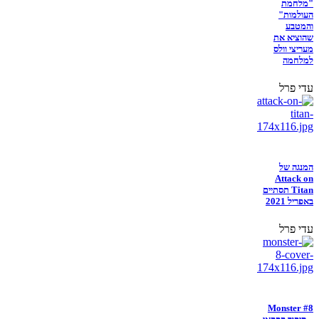
"מלחמת
העולמות"
והמטבע
שהוציא את
מעריצי וולס
למלחמה
עדי פרל
המנגה של
Attack on
Titan תסתיים
באפריל 2021
עדי פרל
Monster #8