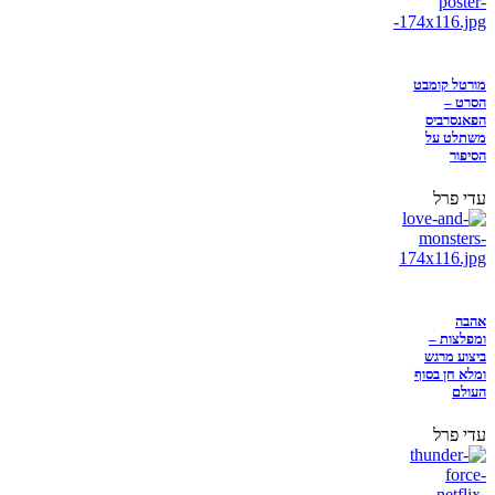
מורטל קומבט
הסרט –
הפאנסרביס
משתלט על
הסיפור
עדי פרל
אהבה
ומפלצות –
ביצוע מרגש
ומלא חן בסוף
העולם
עדי פרל