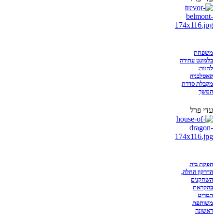
משפחת
בלמונט עתידה
לחזור:
קאסלבניה
מקבלת סדרת
המשך
עדי פרל
הפקת בית
הדרקון החלה,
השחקנים
בהקראת
תסריט
משותפת
ראשונה