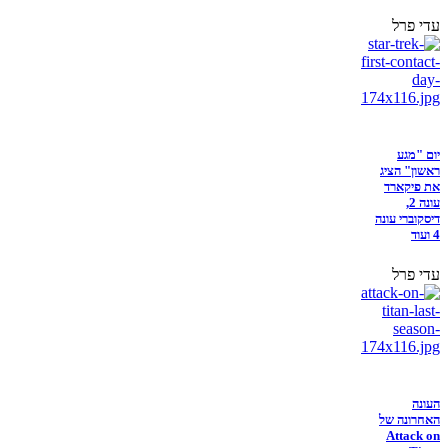
עדי פרל
יום "מגע
ראשון" הציג
את פיקארד
עונה 2,
דיסקוברי עונה
4 ועוד
עדי פרל
העונה
האחרונה של
Attack on