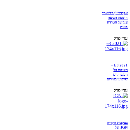
אקטיוויז'ן-בליזארד
חוטפת תביעת
ענק על הטרדה
מינית
עדי פרל
E3 2021 –
רשימת כל
המשחקים
שיופיעו באירוע
עדי פרל
בעקבות תקרית
IGN: על