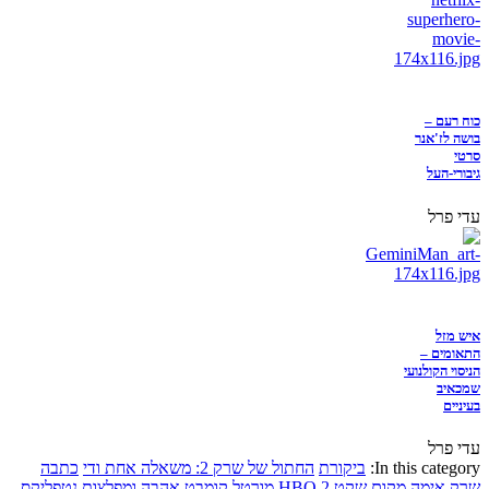
כוח רעם –
בושה לז'אנר
סרטי
גיבורי-העל
עדי פרל
איש מזל
התאומים –
הניסוי הקולנועי
שמכאיב
בעיניים
עדי פרל
In this category:
ביקורת
החתול של שרק 2: משאלה אחת ודי
כתבה
שרק
אימה
מקום שקט 2
HBO
מורטל קומבט
אהבה ומפלצות
נטפליקס