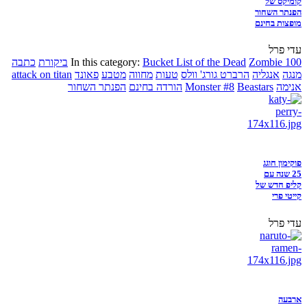
קומיקס של
הפנתר השחור
מופצות בחינם
עדי פרל
Zombie 100
Bucket List of the Dead
In this category:
ביקורת
כתבה
מנגה
אנגליה
הרברט גורג' וולס
טעות
מחווה
מטבע
פאונד
attack on titan
אנימה
Beastars
Monster #8
הורדה בחינם
הפנתר השחור
פוקימון חוגג
25 שנה עם
קליפ חדש של
קייטי פרי
עדי פרל
ארבעה