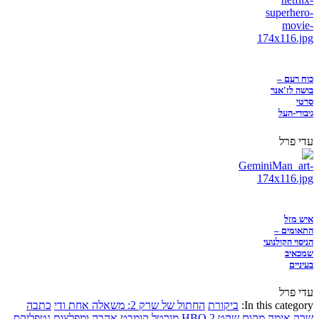
כוח רעם –
בושה לז'אנר
סרטי
גיבורי-העל
עדי פרל
איש מזל
התאומים –
הניסוי הקולנועי
שמכאיב
בעיניים
עדי פרל
In this category:
ביקורת
החתול של שרק 2: משאלה אחת ודי
כתבה
שרק
אימה
מקום שקט 2
HBO
מורטל קומבט
אהבה ומפלצות
נטפליקס