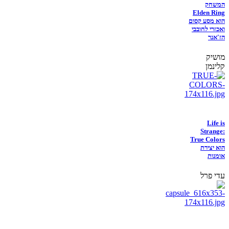
המשחק
Elden Ring
הוא מסע קסום
ואכזרי לחובבי
הז'אנר
מושיק
קלינמן
Life is
Strange:
True Colors
הוא יצירת
אומנות
עדי פרל