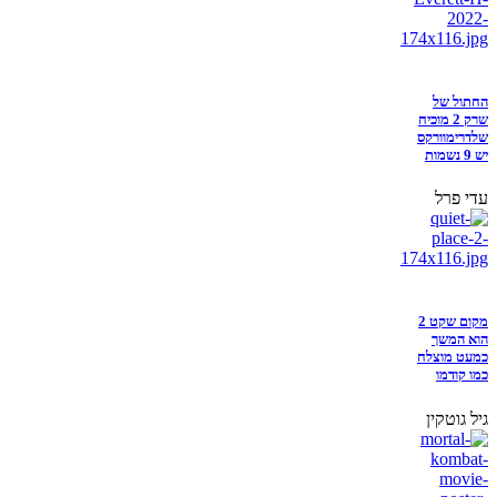
החתול של
שרק 2 מוכיח
שלדרימוורקס
יש 9 נשמות
עדי פרל
מקום שקט 2
הוא המשך
כמעט מוצלח
כמו קודמו
גיל גוטקין