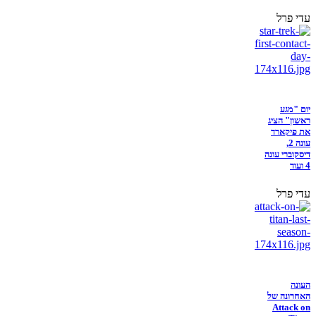
עדי פרל
יום "מגע
ראשון" הציג
את פיקארד
עונה 2,
דיסקוברי עונה
4 ועוד
עדי פרל
העונה
האחרונה של
Attack on