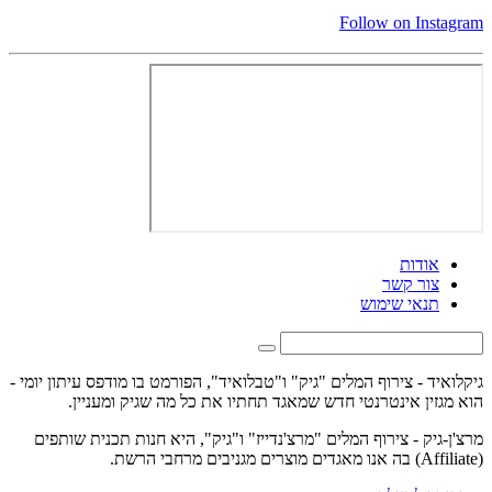
Follow on Instagram
אודות
צור קשר
תנאי שימוש
גיקלואיד - צירוף המלים "גיק" ו"טבלואיד", הפורמט בו מודפס עיתון יומי -
הוא מגזין אינטרנטי חדש שמאגד תחתיו את כל מה שגיק ומעניין.
מרצ'ן-גיק - צירוף המלים "מרצ'נדייז" ו"גיק", היא חנות תכנית שותפים
(Affiliate) בה אנו מאגדים מוצרים מגניבים מרחבי הרשת.