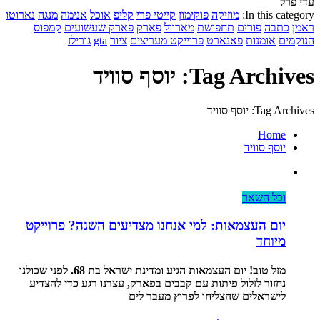
עדי פרל
In this category:
מוזיקה
פוקימון
קייטי פרי
קליפ
אוכל
אנימה
מנגה
נארוטו
ראמן
כתבה
פורים
תחפושת
מארוול
פארק
פארק שעשועים
קמפוס
הנוקמים
אומנות
פאנארט
פרוייקט מעריצים
ציור
gta
גורילז
Tag Archives: יוסף סוויד
Tag Archives: יוסף סוויד
Home
יוסף סוויד
וכל השאר
יום העצמאות: למי אנחנו מצדיעים השנה? פרוייקט
מיוחד
מזל טוב! יום העצמאות הגיע ומדינת ישראל בת 68. לפני שכולנו
נחזור לזלול פיתות עם קבבים בפארק, עצרנו רגע כדי להצדיע
לישראלים שהצליחו לפרוץ מעבר לים