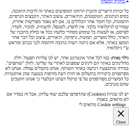
בחזרה למעלה
כל זכויות היוצרים והקניין הרוחני המופיעים באתר זה לרבות התוכנה,
בסיס הנתונים, הטקסטים, התיאורים, עיצוב האתר, הקבצים הגרפיים,
התמונות, וכל חומר אחר הכלולים בו, אם לא נאמר מפורשות אחרת,
שמורים לגיקלואיד בלבד. אין להפיץ, לשכפל, להעתיק, למכור, לשדר,
לפרסם, או לעשות כל שימוש מסחרי כלשהו בכל או בחלק מתכניו של
האתר, כולל מוצרים, תמונות, גרפיקה, תיאורים, עיצוב וכל דבר אחר
המוצג באתר, אלא אם ניתנה רשות כתובה וחתומה לכך בכתב ומראש
ע''י גיקלואיד.
גילוי נאות:
כמו לכל אתר אינטרנט אחר, יש לנו עלויות תפעול. חלק
מהלינקים באתר הם לינקים שמפנים לאתרי צד שלישי, להלן "שותפים".
במידה ומתבצעת רכישה באתר השותף, אנחנו מקבלים עמלה. אנחנו לא
מפרסמים ביקורות בתשלום או חוות דעת מזויפות בטענה שהן אותנטיות.
כל המוצרים מפורסמים על פי שיקול דעתנו הבלעדי כי אנחנו חושבים
שהם מגניבים.
יש לנו עוגיות (Cookies) שהדפדפן שלכם יעוף עליהן. אבל זה בסדר אם
לא מתאים, באמת
Cookie settings
מתאים לי
Close