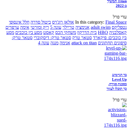
Titan תמשיך
ב-2022
עדי פרל
Final Space
In this category:
אולאן רוג'רס
ביטול סדרה
חלל אינסופי
נטפליקס
adult swim
אנימציה
טריילר
עונה 5
ריק ומורטי
אימה
ערפדים
קאסלבניה
HBO
בית הדרקון
משחקי הכס
קאסט
מסע בין כוכבים
מסע
בין כוכבים: פיקארד
סטאר טרק
סטאר טרק: דיסקוברי
סטאר טרק:
סיפונים תחתונים
attack on titan
אנימה
מנגה
עונה 4
בר הגיימינג
Level Up
בסכנת סגירה,
כך תוכלו לעזור
עדי פרל