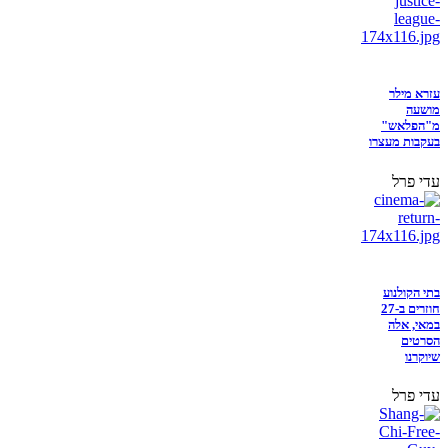
עזרא מילר
מושעה
מ"הפלאש"
בעקבות מעצרו
עדי פרל
בתי הקולנוע
חוזרים ב-27
במאי, אלה
הסרטים
שיוקרנו
עדי פרל