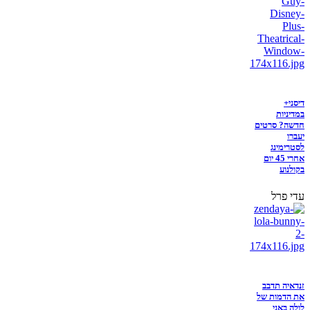
דיסני+
במדיניות
חדשה? סרטים
יעברו
לסטרימינג
אחרי 45 יום
בקולנוע
עדי פרל
זנדאיה תדבב
את הדמות של
לולה באני