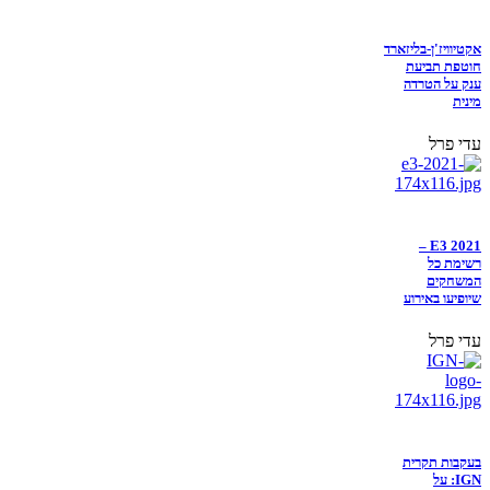
אקטיוויז'ן-בליזארד
חוטפת תביעת
ענק על הטרדה
מינית
עדי פרל
E3 2021 –
רשימת כל
המשחקים
שיופיעו באירוע
עדי פרל
בעקבות תקרית
IGN: על