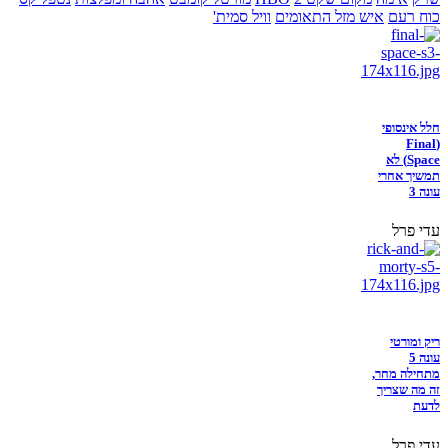
כוח רעם
איש מזל התאומים
וויל סמית'
חלל אינסופי
(Final
Space) לא
תמשיך אחרי
עונה 3
עדי פרל
ריק ומורטי
עונה 5
מתחילה מחר,
זה מה שצריך
לדעת
עדי פרל