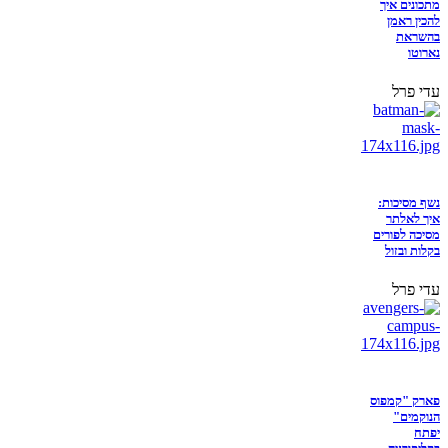
מתכונים איך
להכין ראמן
בהשראת
נארוטו
עדי פרל
נשף מסיכות:
איך לאלתר
מסיכה לפורים
בקלות ובזול
עדי פרל
פארק "קמפוס
הנוקמים"
יפתח