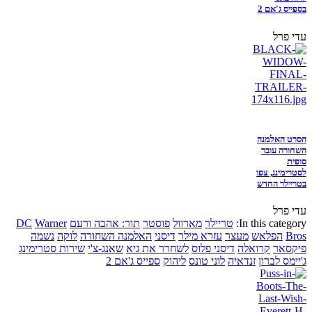
בספייס ג'אם 2
עדי פרל
הסרט האלמנה
השחורה עובר
סופית
לסטרימינג, צפו
בטריילר החדש
עדי פרל
In this category:
טריילר
מארוול
פוסטר
תור: אהבה ורעם
Warner
DC
Bros
הפלאש
מעצר
עזרא מילר
דיסני
האלמנה השחורה
לוקה
נשמה
פיקסאר
קרואלה
דיסני פלוס
לשחרר את גיא
שאנג-צ'י
שירות סטרימינג
ג'יימס לברון
זנדאיה
לוני טונס
ליהוק
ספייס ג'אם 2