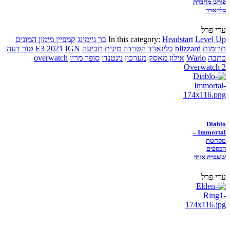
פורש מחברת
בליזארד
עדי פרל
Level Up
Headstart
In this category:
בר גיימינג
קמפיין מימון המונים
תרומות
blizzard
בליזארד
הטרדה מינית
תביעה
IGN
E3 2021
טור דעה
כתבה
Wario
אילון מאסק
מערכון
נינטנדו
סופר מריו
overwatch
Overwatch 2
Diablo
Immortal –
מסחטת
הכספים
ששברה אותי
עדי פרל