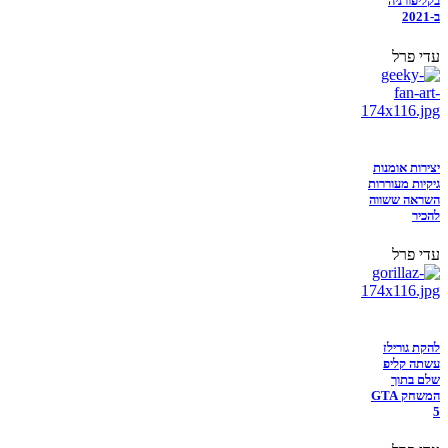
בקליפורניה
ב-2021
עדי פרל
יצירות אומנות
גיקיות מעוררות
השראה ששווה
להכיר
עדי פרל
להקת גורילז
עשתה קליפ
שלם בתוך
המשחק GTA
5