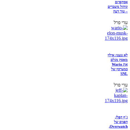
אסקפיזם
וניהול משברים
– טור דעה
עדי פרל
לא נגענו: אילון
מאסק מגלם
את Wario
במערכון של
SNL
עדי פרל
ג'ף קפלן,
הפנים של
Overwatch,