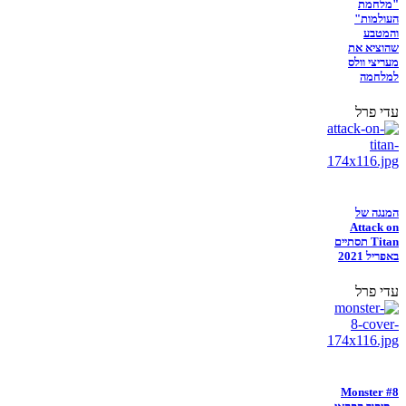
"מלחמת
העולמות"
והמטבע
שהוציא את
מעריצי וולס
למלחמה
עדי פרל
המנגה של
Attack on
Titan תסתיים
באפריל 2021
עדי פרל
Monster #8