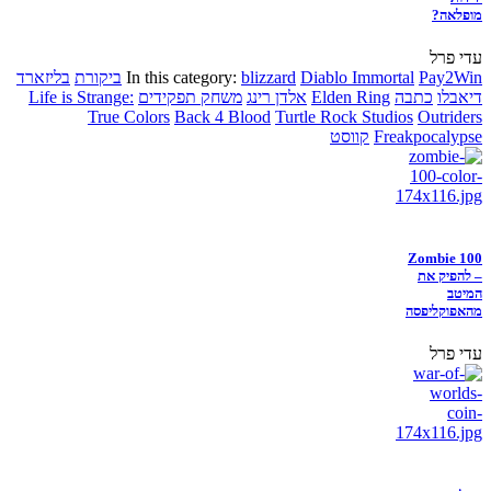
מופלאה?
עדי פרל
Pay2Win
Diablo Immortal
blizzard
In this category:
ביקורת
בליזארד
דיאבלו
כתבה
Elden Ring
אלדן רינג
משחק תפקידים
Life is Strange:
True Colors
Back 4 Blood
Turtle Rock Studios
Outriders
Freakpocalypse
קווסט
Zombie 100
– להפיק את
המיטב
מהאפוקליפסה
עדי פרל