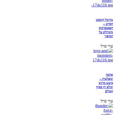
מורטל קומבט
הסרט –
הפאנסרביס
משתלט על
הסיפור
עדי פרל
אהבה
ומפלצות –
ביצוע מרגש
ומלא חן בסוף
העולם
עדי פרל