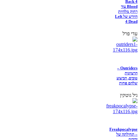
Back 4
Blood עוד
רחוק מלהיות
היורש של Left
4 Dead
עדי פרל
Outriders –
הרעיונות
טובים, הביצוע
שלהם פחות
גיל גוטקין
Freakpocalypse
– תחילתה של
ידידות