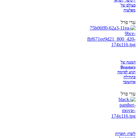
– סיפור קפקאי
בעולם של
מפלצות
עדי פרל
המנגה של
Beastars
תגיע לסיומה
בתחילת
אוקטובר
עדי פרל
לזכרו: חוברות