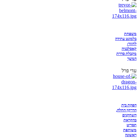
משפחת
בלמונט עתידה
לחזור:
קאסלבניה
מקבלת סדרת
המשך
עדי פרל
הפקת בית
הדרקון החלה,
השחקנים
בהקראת
תסריט
משותפת
ראשונה