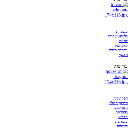
משפחת
בלמונט עתידה
לחזור:
קאסלבניה
מקבלת סדרת
המשך
עדי פרל
הפקת בית
הדרקון החלה,
השחקנים
בהקראת
תסריט
משותפת
ראשונה