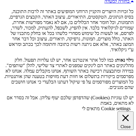
בחזרה למעלה
כל זכויות היוצרים והקניין הרוחני המופיעים באתר זה לרבות התוכנה,
בסיס הנתונים, הטקסטים, התיאורים, עיצוב האתר, הקבצים הגרפיים,
התמונות, וכל חומר אחר הכלולים בו, אם לא נאמר מפורשות אחרת,
שמורים לגיקלואיד בלבד. אין להפיץ, לשכפל, להעתיק, למכור, לשדר,
לפרסם, או לעשות כל שימוש מסחרי כלשהו בכל או בחלק מתכניו של
האתר, כולל מוצרים, תמונות, גרפיקה, תיאורים, עיצוב וכל דבר אחר
המוצג באתר, אלא אם ניתנה רשות כתובה וחתומה לכך בכתב ומראש
ע''י גיקלואיד.
גילוי נאות:
כמו לכל אתר אינטרנט אחר, יש לנו עלויות תפעול. חלק
מהלינקים באתר הם לינקים שמפנים לאתרי צד שלישי, להלן "שותפים".
במידה ומתבצעת רכישה באתר השותף, אנחנו מקבלים עמלה. אנחנו לא
מפרסמים ביקורות בתשלום או חוות דעת מזויפות בטענה שהן אותנטיות.
כל המוצרים מפורסמים על פי שיקול דעתנו הבלעדי כי אנחנו חושבים
שהם מגניבים.
יש לנו עוגיות (Cookies) שהדפדפן שלכם יעוף עליהן. אבל זה בסדר אם
לא מתאים, באמת
Cookie settings
מתאים לי
Close