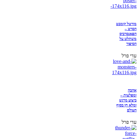
מורטל קומבט
הסרט –
הפאנסרביס
משתלט על
הסיפור
עדי פרל
אהבה
ומפלצות –
ביצוע מרגש
ומלא חן בסוף
העולם
עדי פרל