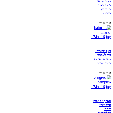
מתכונים איך
להכין ראמן
בהשראת
נארוטו
עדי פרל
נשף מסיכות:
איך לאלתר
מסיכה לפורים
בקלות ובזול
עדי פרל
פארק "קמפוס
הנוקמים"
יפתח