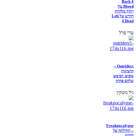
Back 4
Blood עוד
רחוק מלהיות
היורש של Left
4 Dead
עדי פרל
Outriders –
הרעיונות
טובים, הביצוע
שלהם פחות
גיל גוטקין
Freakpocalypse
– תחילתה של
ידידות