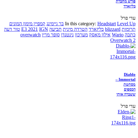
פורש מחברת
בליזארד
עדי פרל
Level Up
Headstart
In this category:
בר גיימינג
קמפיין מימון המונים
תרומות
blizzard
בליזארד
הטרדה מינית
תביעה
IGN
E3 2021
טור דעה
כתבה
Wario
אילון מאסק
מערכון
נינטנדו
סופר מריו
overwatch
Overwatch 2
Diablo
Immortal –
מסחטת
הכספים
ששברה אותי
עדי פרל