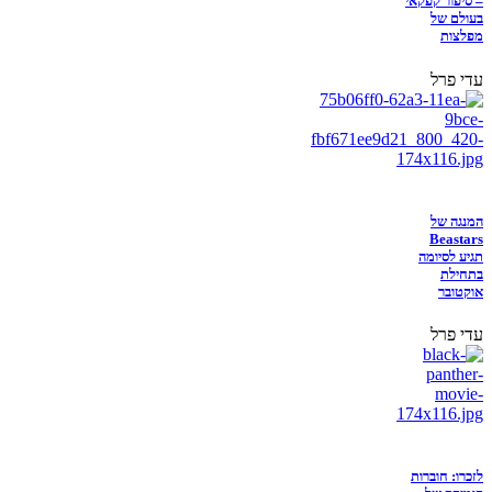
– סיפור קפקאי
בעולם של
מפלצות
עדי פרל
המנגה של
Beastars
תגיע לסיומה
בתחילת
אוקטובר
עדי פרל
לזכרו: חוברות