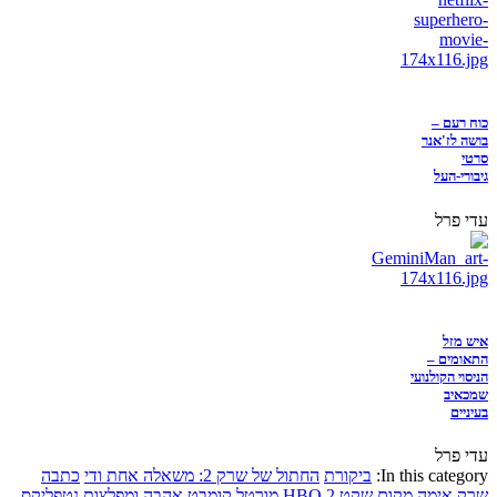
כוח רעם –
בושה לז'אנר
סרטי
גיבורי-העל
עדי פרל
איש מזל
התאומים –
הניסוי הקולנועי
שמכאיב
בעיניים
עדי פרל
In this category:
ביקורת
החתול של שרק 2: משאלה אחת ודי
כתבה
שרק
אימה
מקום שקט 2
HBO
מורטל קומבט
אהבה ומפלצות
נטפליקס