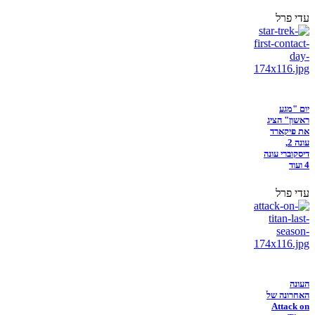
עדי פרל
יום "מגע
ראשון" הציג
את פיקארד
עונה 2,
דיסקוברי עונה
4 ועוד
עדי פרל
העונה
האחרונה של
Attack on