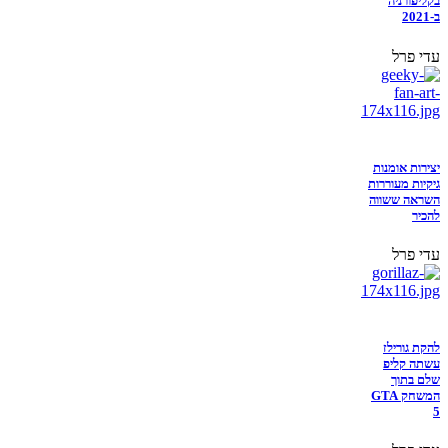
בקליפורניה
ב-2021
עדי פרל
יצירות אומנות
גיקיות מעוררות
השראה ששווה
להכיר
עדי פרל
להקת גורילז
עשתה קליפ
שלם בתוך
המשחק GTA
5