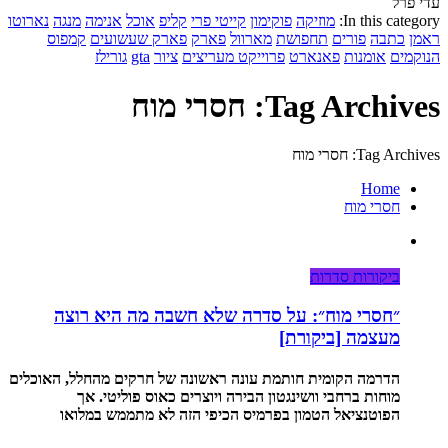
עדי פרל
In this category:
מוזיקה
פוקימון
קייטי פרי
קליפ
אוכל
אנימה
מנגה
נארוטו
ראמן
כתבה
פורים
תחפושת
מארוול
פארק
פארק שעשועים
קמפוס
הנוקמים
אומנות
פאנארט
פרוייקט מעריצים
ציור
gta
גורילז
Tag Archives: חסרי מוח
Tag Archives: חסרי מוח
Home
חסרי מוח
ביקורות סדרות
״חסרי מוח״: על סדרה שלא חשבה מה היא רוצה
מעצמה [ביקורת]
הדרמה הקומית חותמת עונה ראשונה של חרקים מהחלל, האוכלים
מוחות ברחבי וושינגטון הבירה ויוצרים כאוס פוליטי. אך
הפוטנציאל הטמון בפרמיס הכיפי הזה לא מתממש במלואו