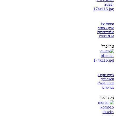
החתול של
שרק 2 מוכיח
שלדרימוורקס
יש 9 נשמות
עדי פרל
מקום שקט 2
הוא המשך
כמעט מוצלח
כמו קודמו
גיל גוטקין