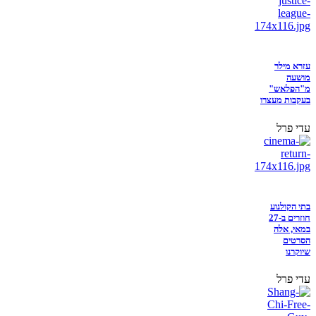
עזרא מילר
מושעה
מ"הפלאש"
בעקבות מעצרו
עדי פרל
בתי הקולנוע
חוזרים ב-27
במאי, אלה
הסרטים
שיוקרנו
עדי פרל