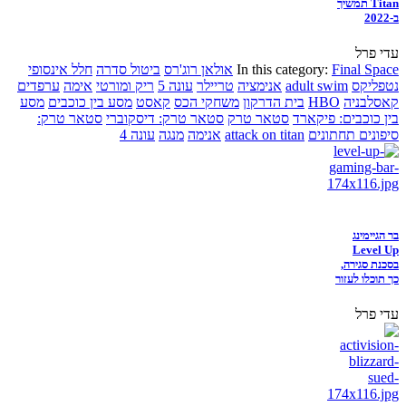
Titan תמשיך
ב-2022
עדי פרל
Final Space
In this category:
אולאן רוג'רס
ביטול סדרה
חלל אינסופי
נטפליקס
adult swim
אנימציה
טריילר
עונה 5
ריק ומורטי
אימה
ערפדים
קאסלבניה
HBO
בית הדרקון
משחקי הכס
קאסט
מסע בין כוכבים
מסע
בין כוכבים: פיקארד
סטאר טרק
סטאר טרק: דיסקוברי
סטאר טרק:
סיפונים תחתונים
attack on titan
אנימה
מנגה
עונה 4
בר הגיימינג
Level Up
בסכנת סגירה,
כך תוכלו לעזור
עדי פרל