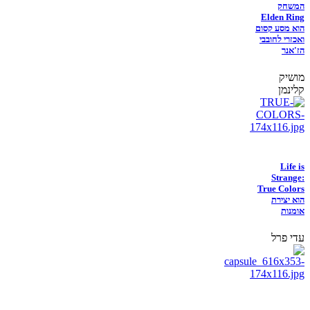
המשחק
Elden Ring
הוא מסע קסום
ואכזרי לחובבי
הז'אנר
מושיק
קלינמן
Life is
Strange:
True Colors
הוא יצירת
אומנות
עדי פרל