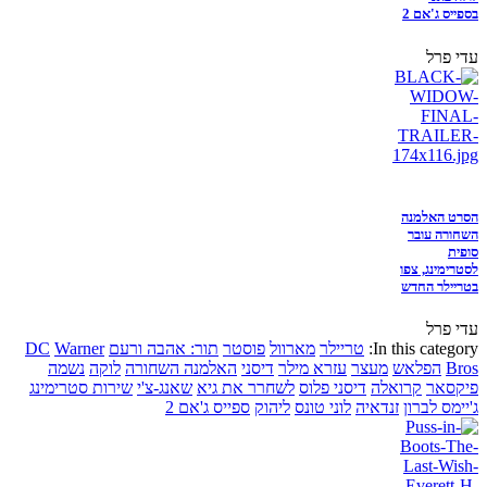
בספייס ג'אם 2
עדי פרל
הסרט האלמנה
השחורה עובר
סופית
לסטרימינג, צפו
בטריילר החדש
עדי פרל
In this category:
טריילר
מארוול
פוסטר
תור: אהבה ורעם
Warner
DC
Bros
הפלאש
מעצר
עזרא מילר
דיסני
האלמנה השחורה
לוקה
נשמה
פיקסאר
קרואלה
דיסני פלוס
לשחרר את גיא
שאנג-צ'י
שירות סטרימינג
ג'יימס לברון
זנדאיה
לוני טונס
ליהוק
ספייס ג'אם 2