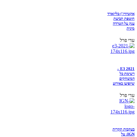
אקטיוויז'ן-בליזארד
חוטפת תביעת
ענק על הטרדה
מינית
עדי פרל
E3 2021 –
רשימת כל
המשחקים
שיופיעו באירוע
עדי פרל
בעקבות תקרית
IGN: על