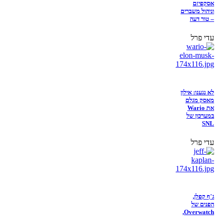
אסקפיזם
וניהול משברים
– טור דעה
עדי פרל
לא נגענו: אילון
מאסק מגלם
את Wario
במערכון של
SNL
עדי פרל
ג'ף קפלן,
הפנים של
Overwatch,