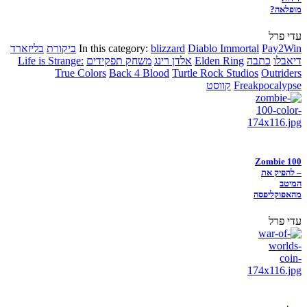
מופלאה?
עדי פרל
Pay2Win
Diablo Immortal
blizzard
In this category:
ביקורת
בליזארד
דיאבלו
כתבה
Elden Ring
אלדן רינג
משחק תפקידים
Life is Strange:
True Colors
Back 4 Blood
Turtle Rock Studios
Outriders
Freakpocalypse
קווסט
Zombie 100
– להפיק את
המיטב
מהאפוקליפסה
עדי פרל