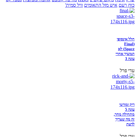
כוח רעם
איש מזל התאומים
וויל סמית'
חלל אינסופי
(Final
Space) לא
תמשיך אחרי
עונה 3
עדי פרל
ריק ומורטי
עונה 5
מתחילה מחר,
זה מה שצריך
לדעת
עדי פרל