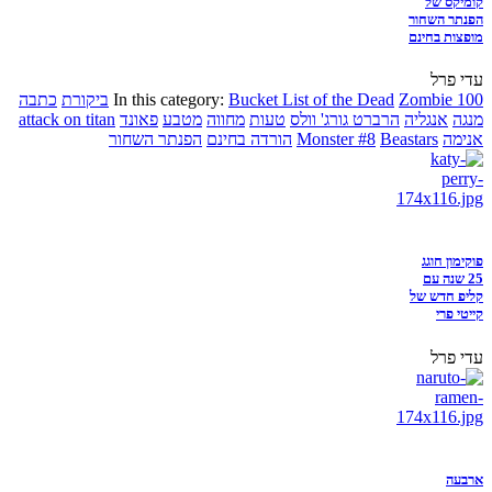
קומיקס של
הפנתר השחור
מופצות בחינם
עדי פרל
Zombie 100
Bucket List of the Dead
In this category:
ביקורת
כתבה
מנגה
אנגליה
הרברט גורג' וולס
טעות
מחווה
מטבע
פאונד
attack on titan
אנימה
Beastars
Monster #8
הורדה בחינם
הפנתר השחור
פוקימון חוגג
25 שנה עם
קליפ חדש של
קייטי פרי
עדי פרל
ארבעה