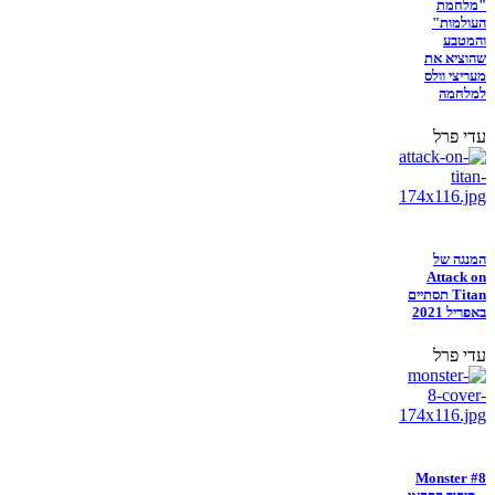
"מלחמת
העולמות"
והמטבע
שהוציא את
מעריצי וולס
למלחמה
עדי פרל
המנגה של
Attack on
Titan תסתיים
באפריל 2021
עדי פרל
Monster #8