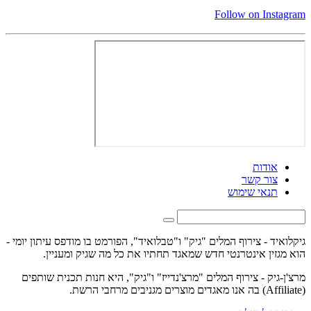
Follow on Instagram
אודות
צור קשר
תנאי שימוש
גיקלואיד - צירוף המלים "גיק" ו"טבלואיד", הפורמט בו מודפס עיתון יומי -
הוא מגזין אינטרנטי חדש שמאגד תחתיו את כל מה שגיק ומעניין.
מרצ'ן-גיק - צירוף המלים "מרצ'נדייז" ו"גיק", היא חנות תכנית שותפים
(Affiliate) בה אנו מאגדים מוצרים מגניבים מרחבי הרשת.