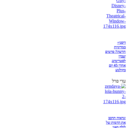
דיסני+
במדיניות
חדשה? סרטים
יעברו
לסטרימינג
אחרי 45 יום
בקולנוע
עדי פרל
זנדאיה תדבב
את הדמות של
לולה באני