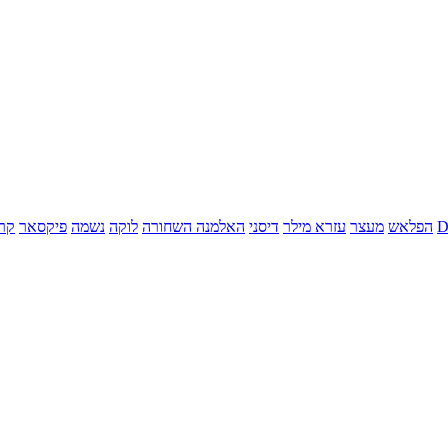
הפלאש
מעצר
עזרא מילר
דיסני
האלמנה השחורה
לוקה
נשמה
פיקסאר
קר