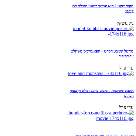
מקום שקט 2 הוא המשך כמעט מוצלח כמו
קודמו
גיל גוטקין
מורטל קומבט הסרט – הפאנסרביס משתלט
על הסיפור
עדי פרל
אהבה ומפלצות – ביצוע מרגש ומלא חן בסוף
העולם
עדי פרל
כוח רעם – בושה לז'אנר סרטי גיבורי-העל