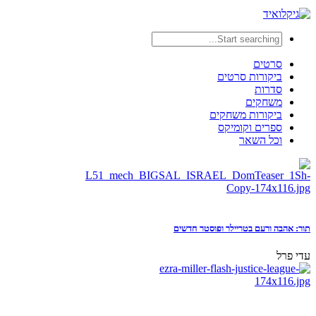
סרטים
ביקורות סרטים
סדרות
משחקים
ביקורות משחקים
ספרים וקומיקס
וכל השאר
תור: אהבה ורעם בטריילר ופוסטר חדשים
עדי פרל