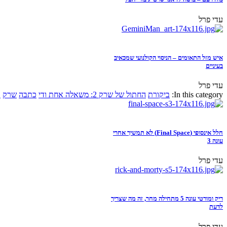
עדי פרל
איש מזל התאומים – הניסוי הקולנועי שמכאיב
בעיניים
עדי פרל
In this category:
ביקורת
החתול של שרק 2: משאלה אחת ודי
כתבה
שרק
א
חלל אינסופי (Final Space) לא תמשיך אחרי
עונה 3
עדי פרל
ריק ומורטי עונה 5 מתחילה מחר, זה מה שצריך
לדעת
עדי פרל