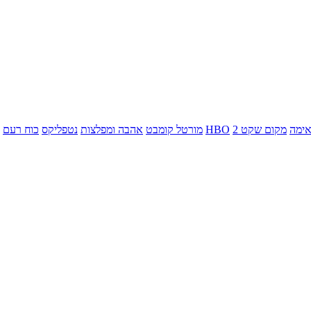
ימה
מקום שקט 2
HBO
מורטל קומבט
אהבה ומפלצות
נטפליקס
כוח רעם