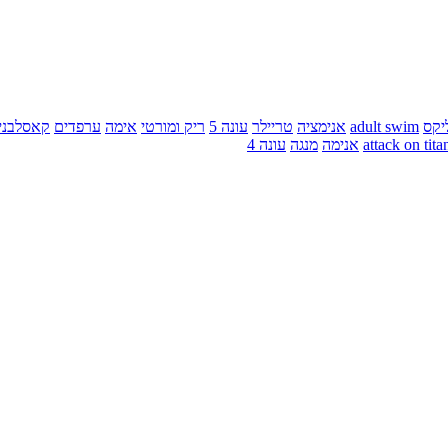
יקס
adult swim
אנימציה
טריילר
עונה 5
ריק ומורטי
אימה
ערפדים
קאסלבני
attack on tita
אנימה
מנגה
עונה 4