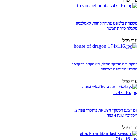
משפחת בלמונט עתידה לחזור: קאסלבניה
מקבלת סדרת המשך
עדי פרל
הפקת בית הדרקון החלה, השחקנים בהקראת
תסריט משותפת ראשונה
עדי פרל
יום "מגע ראשון" הציג את פיקארד עונה 2,
דיסקוברי עונה 4 ועוד
עדי פרל