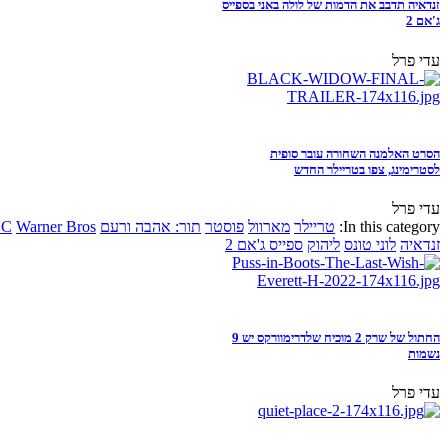
זנדאיה תדבב את הדמות של לולה באני בספייס
ג'אם 2
עדי פרל
הסרט האלמנה השחורה עובר סופית
לסטרימינג, צפו בטריילר החדש
עדי פרל
In this category:
טריילר
מארוול
פוסטר
תור: אהבה ורעם
Warner Bros
DC
זנדאיה
לוני טונס
ליהוק
ספייס ג'אם 2
החתול של שרק 2 מוכיח שלדרימוורקס יש 9
נשמות
עדי פרל