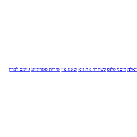
ואלה
דיסני פלוס
לשחרר את גיא
שאנג-צ'י
שירות סטרימינג
ג'יימס לברון