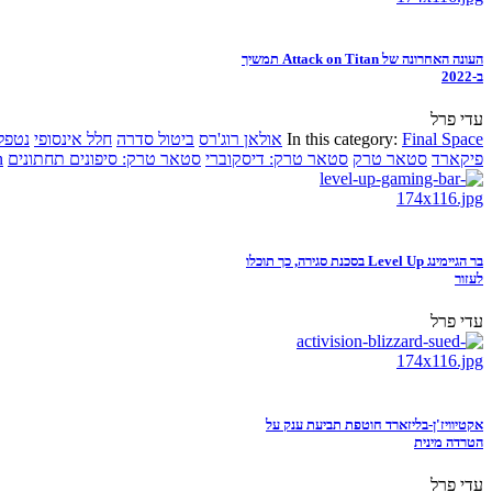
העונה האחרונה של Attack on Titan תמשיך
ב-2022
עדי פרל
Final Space
In this category:
אולאן רוג'רס
ביטול סדרה
חלל אינסופי
נטפל
פיקארד
סטאר טרק
סטאר טרק: דיסקוברי
סטאר טרק: סיפונים תחתונים
n
בר הגיימינג Level Up בסכנת סגירה, כך תוכלו
לעזור
עדי פרל
אקטיוויז'ן-בליזארד חוטפת תביעת ענק על
הטרדה מינית
עדי פרל