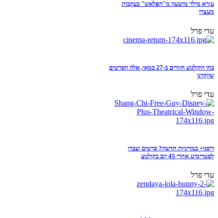
עזרא מילר מושעה מ"הפלאש" בעקבות
מעצרו
עדי פרל
בתי הקולנוע חוזרים ב-27 במאי, אלה הסרטים
שיוקרנו
עדי פרל
דיסני+ במדיניות חדשה? סרטים יעברו
לסטרימינג אחרי 45 יום בקולנוע
עדי פרל