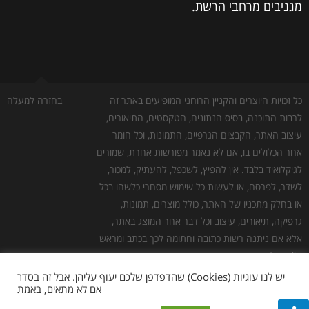
מגניבים מרחבי הרשת.
כל זכויות היוצרים והקניין הרוחני המופיעים באתר זה
בחזרה למעלה
לרבות התוכנה, בסיס הנתונים, הטקסטים, התיאורים,
עיצוב האתר, הקבצים הגרפיים, התמונות, וכל חומר
אחר הכלולים בו, אם לא נאמר מפורשות אחרת, שמורים
לגיקלואיד בלבד. אין להפיץ, לשכפל, להעתיק, למכור,
לשדר, לפרסם, או לעשות כל שימוש מסחרי כלשהו בכל
או בחלק מתכניו של האתר, כולל מוצרים, תמונות,
גרפיקה, תיאורים, עיצוב וכל דבר אחר המוצג באתר,
אלא אם ניתנה רשות כתובה וחתומה לכך בכתב ומראש
ע''י גיקלואיד.
גילוי נאות:
כמו לכל אתר אינטרנט אחר, יש לנו עלויות
יש לנו עוגיות (Cookies) שהדפדפן שלכם יעוף עליהן. אבל זה בסדר
אם לא מתאים, באמת
תפעול. חלק מהלינקים באתר הם לינקים שמפנים
לאתרי צד שלישי, להלן "שותפים". במידה ומתבצעת