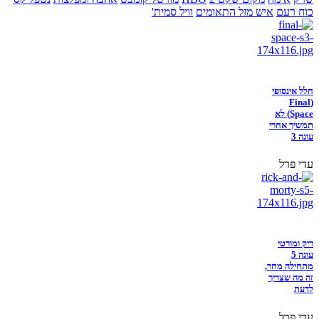
כוח רעם
איש מזל התאומים
וויל סמית'
חלל אינסופי
(Final
Space) לא
תמשיך אחרי
עונה 3
עדי פרל
ריק ומורטי
עונה 5
מתחילה מחר,
זה מה שצריך
לדעת
עדי פרל