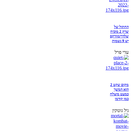
החתול של
שרק 2 מוכיח
שלדרימוורקס
יש 9 נשמות
עדי פרל
מקום שקט 2
הוא המשך
כמעט מוצלח
כמו קודמו
גיל גוטקין