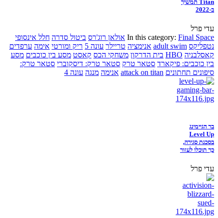
Titan תמשיך
ב-2022
עדי פרל
Final Space
In this category:
אולאן רוג'רס
ביטול סדרה
חלל אינסופי
נטפליקס
adult swim
אנימציה
טריילר
עונה 5
ריק ומורטי
אימה
ערפדים
קאסלבניה
HBO
בית הדרקון
משחקי הכס
קאסט
מסע בין כוכבים
מסע
בין כוכבים: פיקארד
סטאר טרק
סטאר טרק: דיסקוברי
סטאר טרק:
סיפונים תחתונים
attack on titan
אנימה
מנגה
עונה 4
בר הגיימינג
Level Up
בסכנת סגירה,
כך תוכלו לעזור
עדי פרל