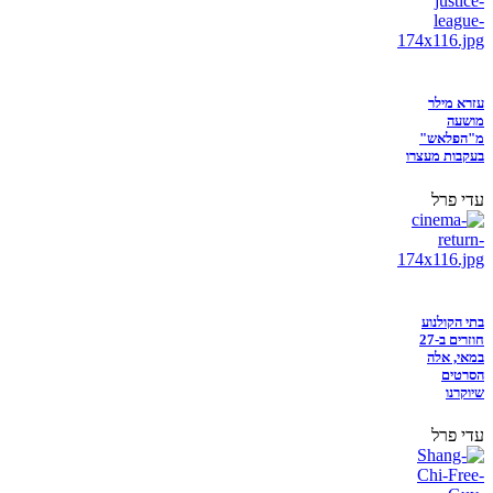
עזרא מילר
מושעה
מ"הפלאש"
בעקבות מעצרו
עדי פרל
בתי הקולנוע
חוזרים ב-27
במאי, אלה
הסרטים
שיוקרנו
עדי פרל