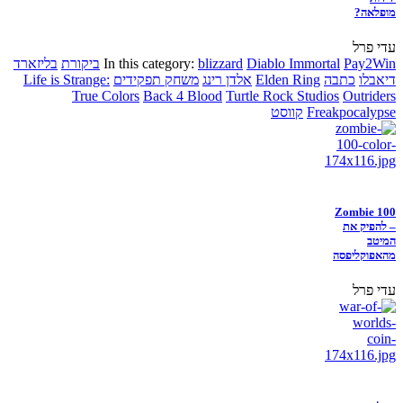
מופלאה?
עדי פרל
Pay2Win
Diablo Immortal
blizzard
In this category:
ביקורת
בליזארד
דיאבלו
כתבה
Elden Ring
אלדן רינג
משחק תפקידים
Life is Strange:
True Colors
Back 4 Blood
Turtle Rock Studios
Outriders
Freakpocalypse
קווסט
Zombie 100
– להפיק את
המיטב
מהאפוקליפסה
עדי פרל