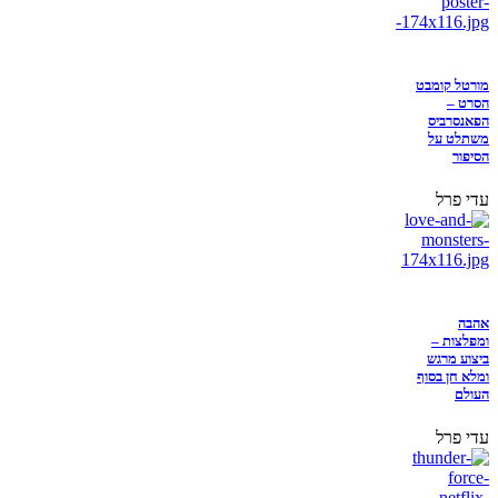
מורטל קומבט
הסרט –
הפאנסרביס
משתלט על
הסיפור
עדי פרל
אהבה
ומפלצות –
ביצוע מרגש
ומלא חן בסוף
העולם
עדי פרל