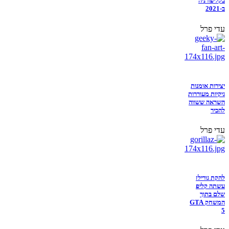
בקליפורניה
ב-2021
עדי פרל
יצירות אומנות
גיקיות מעוררות
השראה ששווה
להכיר
עדי פרל
להקת גורילז
עשתה קליפ
שלם בתוך
המשחק GTA
5