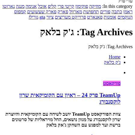
עדי פרל
In this category:
מוזיקה
פוקימון
קייטי פרי
קליפ
אוכל
אנימה
מנגה
נארוטו
ראמן
כתבה
פורים
תחפושת
מארוול
פארק
פארק שעשועים
קמפוס
הנוקמים
אומנות
פאנארט
פרוייקט מעריצים
ציור
gta
גורילז
Tag Archives: ג'ק בלאק
Tag Archives: ג'ק בלאק
Home
ג'ק בלאק
פודקאסט
TeamUp פרק 24 – ראיון עם הקומיקאית שרון
לוקסנבורג
צוות הפודקאסט TeamUp יושב לשיחה עם הקומיקאית והיוצרת
שרון לוקסנבורג על מגוון נושאים, החל מויראליות של סרטונים
ברשת ועד למפגש עם השחקן ג'אק בלאק