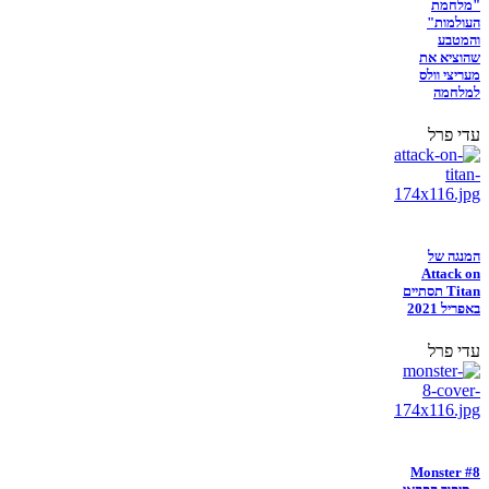
"מלחמת
העולמות"
והמטבע
שהוציא את
מעריצי וולס
למלחמה
עדי פרל
המנגה של
Attack on
Titan תסתיים
באפריל 2021
עדי פרל
Monster #8