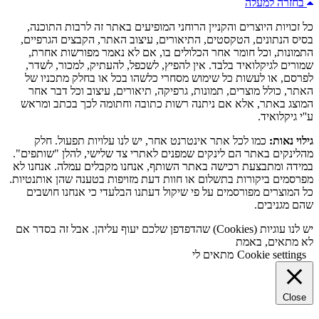
בחזרה למעלה
כל זכויות היוצרים והקניין הרוחני המופיעים באתר זה לרבות התוכנה,
בסיס הנתונים, הטקסטים, התיאורים, עיצוב האתר, הקבצים הגרפיים,
התמונות, וכל חומר אחר הכלולים בו, אם לא נאמר מפורשות אחרת,
שמורים לגיקלואיד בלבד. אין להפיץ, לשכפל, להעתיק, למכור, לשדר,
לפרסם, או לעשות כל שימוש מסחרי כלשהו בכל או בחלק מתכניו של
האתר, כולל מוצרים, תמונות, גרפיקה, תיאורים, עיצוב וכל דבר אחר
המוצג באתר, אלא אם ניתנה רשות כתובה וחתומה לכך בכתב ומראש
ע''י גיקלואיד.
גילוי נאות:
כמו לכל אתר אינטרנט אחר, יש לנו עלויות תפעול. חלק
מהלינקים באתר הם לינקים שמפנים לאתרי צד שלישי, להלן "שותפים".
במידה ומתבצעת רכישה באתר השותף, אנחנו מקבלים עמלה. אנחנו לא
מפרסמים ביקורות בתשלום או חוות דעת מזויפות בטענה שהן אותנטיות.
כל המוצרים מפורסמים על פי שיקול דעתנו הבלעדי כי אנחנו חושבים
שהם מגניבים.
יש לנו עוגיות (Cookies) שהדפדפן שלכם יעוף עליהן. אבל זה בסדר אם
לא מתאים, באמת
Cookie settings
מתאים לי
Close