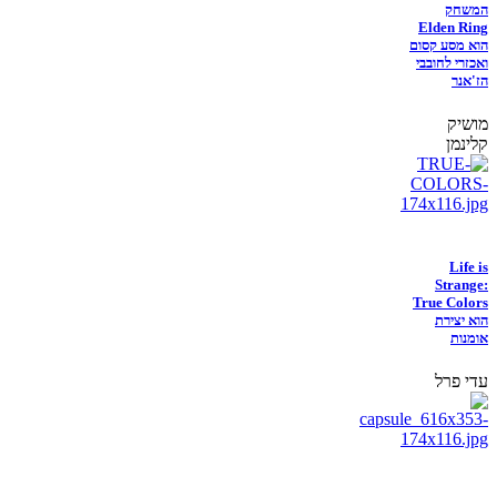
המשחק
Elden Ring
הוא מסע קסום
ואכזרי לחובבי
הז'אנר
מושיק
קלינמן
Life is
Strange:
True Colors
הוא יצירת
אומנות
עדי פרל