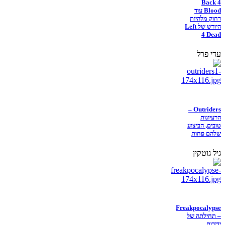
Back 4
Blood עוד
רחוק מלהיות
היורש של Left
4 Dead
עדי פרל
Outriders –
הרעיונות
טובים, הביצוע
שלהם פחות
גיל גוטקין
Freakpocalypse
– תחילתה של
ידידות