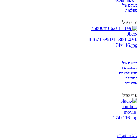
– סיפור קפקאי
בעולם של
מפלצות
עדי פרל
המנגה של
Beastars
תגיע לסיומה
בתחילת
אוקטובר
עדי פרל
לזכרו: חוברות