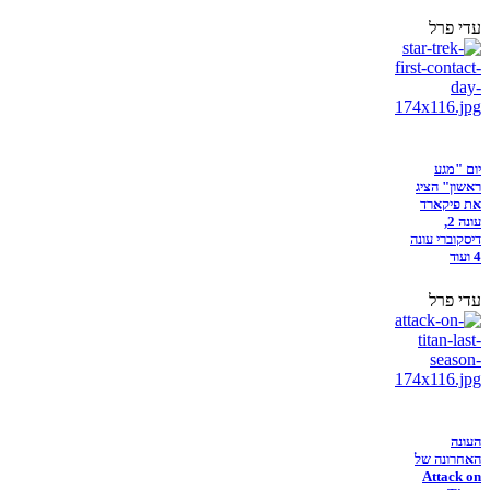
עדי פרל
יום "מגע
ראשון" הציג
את פיקארד
עונה 2,
דיסקוברי עונה
4 ועוד
עדי פרל
העונה
האחרונה של
Attack on