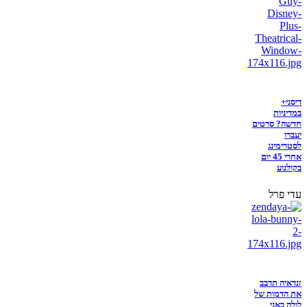
דיסני+
במדיניות
חדשה? סרטים
יעברו
לסטרימינג
אחרי 45 יום
בקולנוע
עדי פרל
זנדאיה תדבב
את הדמות של
לולה באני