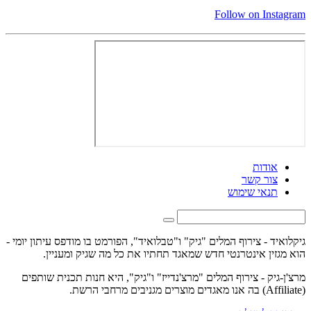
Follow on Instagram
אודות
צור קשר
תנאי שימוש
גיקלואיד - צירוף המלים "גיק" ו"טבלואיד", הפורמט בו מודפס עיתון יומי -
הוא מגזין אינטרנטי חדש שמאגד תחתיו את כל מה שגיק ומעניין.
מרצ'ן-גיק - צירוף המלים "מרצ'נדייז" ו"גיק", היא חנות תכנית שותפים
(Affiliate) בה אנו מאגדים מוצרים מגניבים מרחבי הרשת.