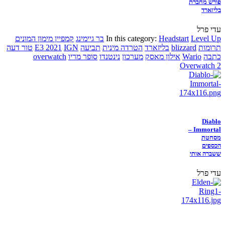
פורש מחברת
בליזארד
עדי פרל
Level Up
Headstart
In this category:
בר גיימינג
קמפיין מימון המונים
תרומות
blizzard
בליזארד
הטרדה מינית
תביעה
IGN
E3 2021
טור דעה
כתבה
Wario
אילון מאסק
מערכון
נינטנדו
סופר מריו
overwatch
Overwatch 2
Diablo
Immortal –
מסחטת
הכספים
ששברה אותי
עדי פרל