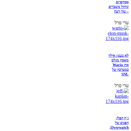
אסקפיזם
וניהול משברים
– טור דעה
עדי פרל
לא נגענו: אילון
מאסק מגלם
את Wario
במערכון של
SNL
עדי פרל
ג'ף קפלן,
הפנים של
Overwatch,