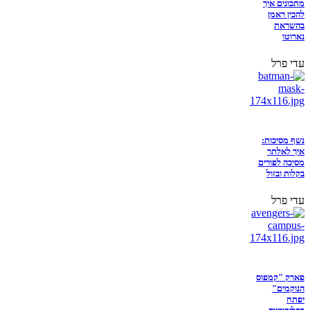
מתכונים איך
להכין ראמן
בהשראת
נארוטו
עדי פרל
נשף מסיכות:
איך לאלתר
מסיכה לפורים
בקלות ובזול
עדי פרל
פארק "קמפוס
הנוקמים"
יפתח