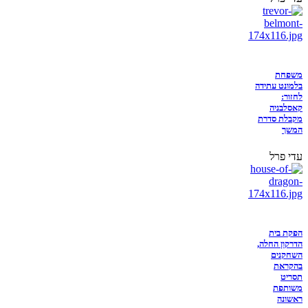
משפחת
בלמונט עתידה
לחזור:
קאסלבניה
מקבלת סדרת
המשך
עדי פרל
הפקת בית
הדרקון החלה,
השחקנים
בהקראת
תסריט
משותפת
ראשונה