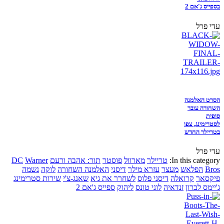
בספייס ג'אם 2
עדי פרל
הסרט האלמנה
השחורה עובר
סופית
לסטרימינג, צפו
בטריילר החדש
עדי פרל
In this category:
טריילר
מארוול
פוסטר
תור: אהבה ורעם
Warner
DC
Bros
הפלאש
מעצר
עזרא מילר
דיסני
האלמנה השחורה
לוקה
נשמה
פיקסאר
קרואלה
דיסני פלוס
לשחרר את גיא
שאנג-צ'י
שירות סטרימינג
ג'יימס לברון
זנדאיה
לוני טונס
ליהוק
ספייס ג'אם 2