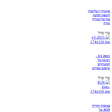
אקטיוויז'ן-בליזארד
חוטפת תביעת
ענק על הטרדה
מינית
עדי פרל
E3 2021 –
רשימת כל
המשחקים
שיופיעו באירוע
עדי פרל
בעקבות תקרית
IGN: על