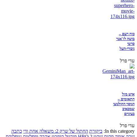
כוח רעם –
בושה לז'אנר
סרטי
גיבורי-העל
עדי פרל
איש מזל
התאומים –
הניסוי הקולנועי
שמכאיב
בעיניים
עדי פרל
In this category:
ביקורת
החתול של שרק 2: משאלה אחת ודי
כתבה
שרק
אימה
מקום שקט 2
HBO
מורטל קומבט
אהבה ומפלצות
נטפליקס