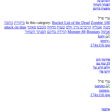
קומיקס של
הפנתר השחור
מופצות בחינם
עדי פרל
Zombie 100
Bucket List of the Dead
In this category:
ביקורת
כתבה
מנגה
אנגליה
הרברט גורג' וולס
טעות
מחווה
מטבע
פאונד
attack on titan
אנימה
Beastars
Monster #8
הורדה בחינם
הפנתר השחור
פוקימון חוגג
25 שנה עם
קליפ חדש של
קייטי פרי
עדי פרל
ארבעה