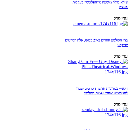
עזרא מילר מושעה מ"הפלאש" בעקבות
מעצרו
עדי פרל
בתי הקולנוע חוזרים ב-27 במאי, אלה הסרטים
שיוקרנו
עדי פרל
דיסני+ במדיניות חדשה? סרטים יעברו
לסטרימינג אחרי 45 יום בקולנוע
עדי פרל