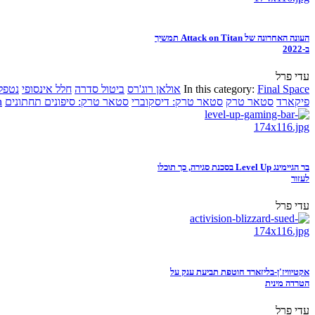
העונה האחרונה של Attack on Titan תמשיך
ב-2022
עדי פרל
Final Space
In this category:
אולאן רוג'רס
ביטול סדרה
חלל אינסופי
נטפל
פיקארד
סטאר טרק
סטאר טרק: דיסקוברי
סטאר טרק: סיפונים תחתונים
n
בר הגיימינג Level Up בסכנת סגירה, כך תוכלו
לעזור
עדי פרל
אקטיוויז'ן-בליזארד חוטפת תביעת ענק על
הטרדה מינית
עדי פרל