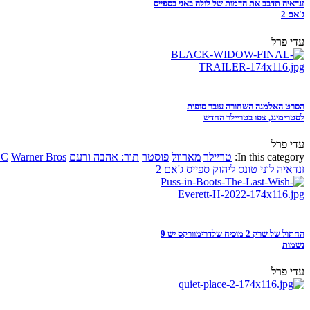
זנדאיה תדבב את הדמות של לולה באני בספייס
ג'אם 2
עדי פרל
הסרט האלמנה השחורה עובר סופית
לסטרימינג, צפו בטריילר החדש
עדי פרל
In this category:
טריילר
מארוול
פוסטר
תור: אהבה ורעם
Warner Bros
DC
זנדאיה
לוני טונס
ליהוק
ספייס ג'אם 2
החתול של שרק 2 מוכיח שלדרימוורקס יש 9
נשמות
עדי פרל