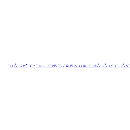
ואלה
דיסני פלוס
לשחרר את גיא
שאנג-צ'י
שירות סטרימינג
ג'יימס לברון