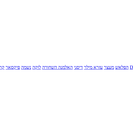
הפלאש
מעצר
עזרא מילר
דיסני
האלמנה השחורה
לוקה
נשמה
פיקסאר
קר