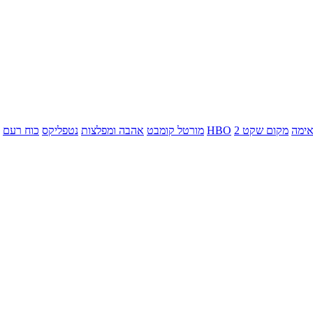
ימה
מקום שקט 2
HBO
מורטל קומבט
אהבה ומפלצות
נטפליקס
כוח רעם