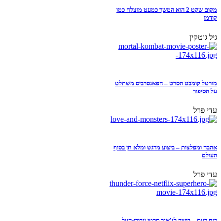
מקום שקט 2 הוא המשך כמעט מוצלח כמו
קודמו
גיל גוטקין
מורטל קומבט הסרט – הפאנסרביס משתלט
על הסיפור
עדי פרל
אהבה ומפלצות – ביצוע מרגש ומלא חן בסוף
העולם
עדי פרל
כוח רעם – בושה לז'אנר סרטי גיבורי-העל