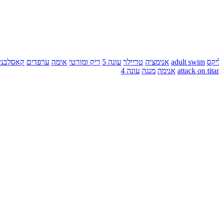
יקס
adult swim
אנימציה
טריילר
עונה 5
ריק ומורטי
אימה
ערפדים
קאסלבני
attack on tita
אנימה
מנגה
עונה 4