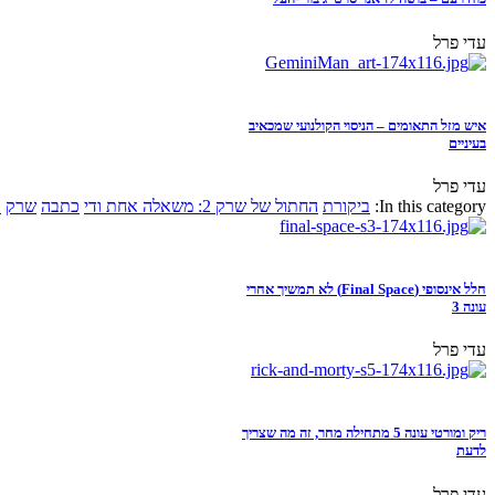
עדי פרל
איש מזל התאומים – הניסוי הקולנועי שמכאיב
בעיניים
עדי פרל
In this category:
ביקורת
החתול של שרק 2: משאלה אחת ודי
כתבה
שרק
א
חלל אינסופי (Final Space) לא תמשיך אחרי
עונה 3
עדי פרל
ריק ומורטי עונה 5 מתחילה מחר, זה מה שצריך
לדעת
עדי פרל