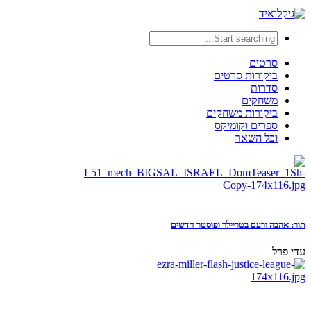
סרטים
ביקורות סרטים
סדרות
משחקים
ביקורות משחקים
ספרים וקומיקס
וכל השאר
תור: אהבה ורעם בטריילר ופוסטר חדשים
עדי פרל