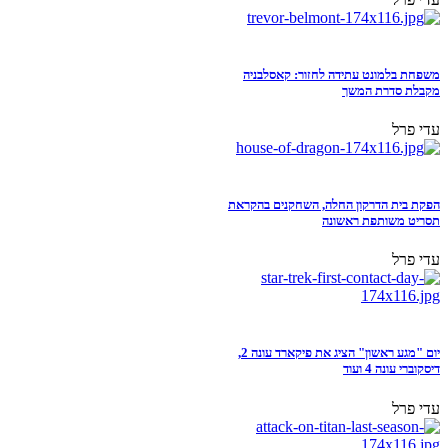
משפחת בלמונט עתידה לחזור: קאסלבניה
מקבלת סדרת המשך
עדי פרל
הפקת בית הדרקון החלה, השחקנים בהקראת
תסריט משותפת ראשונה
עדי פרל
יום "מגע ראשון" הציג את פיקארד עונה 2,
דיסקוברי עונה 4 ועוד
עדי פרל