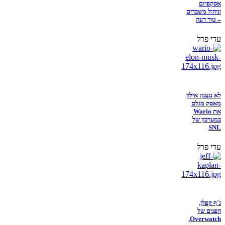
אסקפיזם
וניהול משברים
– טור דעה
עדי פרל
לא נגענו: אילון
מאסק מגלם
את Wario
במערכון של
SNL
עדי פרל
ג'ף קפלן,
הפנים של
Overwatch,