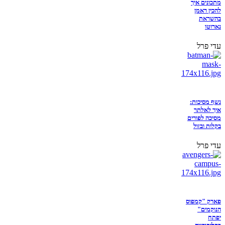
מתכונים איך
להכין ראמן
בהשראת
נארוטו
עדי פרל
נשף מסיכות:
איך לאלתר
מסיכה לפורים
בקלות ובזול
עדי פרל
פארק "קמפוס
הנוקמים"
יפתח