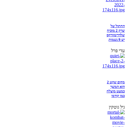
החתול של
שרק 2 מוכיח
שלדרימוורקס
יש 9 נשמות
עדי פרל
מקום שקט 2
הוא המשך
כמעט מוצלח
כמו קודמו
גיל גוטקין