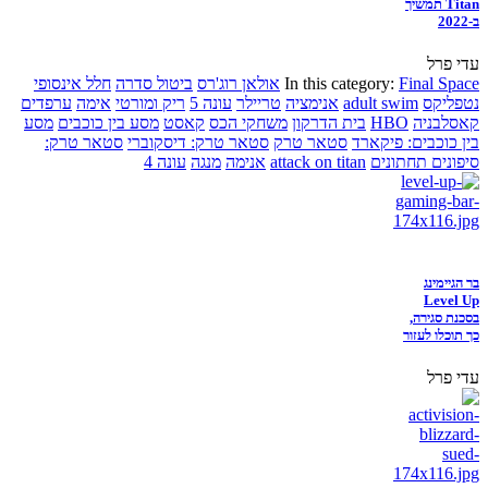
Titan תמשיך
ב-2022
עדי פרל
Final Space
In this category:
אולאן רוג'רס
ביטול סדרה
חלל אינסופי
נטפליקס
adult swim
אנימציה
טריילר
עונה 5
ריק ומורטי
אימה
ערפדים
קאסלבניה
HBO
בית הדרקון
משחקי הכס
קאסט
מסע בין כוכבים
מסע
בין כוכבים: פיקארד
סטאר טרק
סטאר טרק: דיסקוברי
סטאר טרק:
סיפונים תחתונים
attack on titan
אנימה
מנגה
עונה 4
בר הגיימינג
Level Up
בסכנת סגירה,
כך תוכלו לעזור
עדי פרל