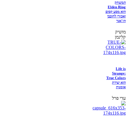
המשחק
Elden Ring
הוא מסע קסום
ואכזרי לחובבי
הז'אנר
מושיק
קלינמן
Life is
Strange:
True Colors
הוא יצירת
אומנות
עדי פרל