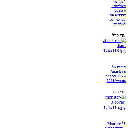
"מלחמת
העולמות"
והמטבע
שהוציא את
מעריצי וולס
למלחמה
עדי פרל
המנגה של
Attack on
Titan תסתיים
באפריל 2021
עדי פרל
Monster #8