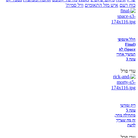
כוח רעם
איש מזל התאומים
וויל סמית'
חלל אינסופי
(Final
Space) לא
תמשיך אחרי
עונה 3
עדי פרל
ריק ומורטי
עונה 5
מתחילה מחר,
זה מה שצריך
לדעת
עדי פרל