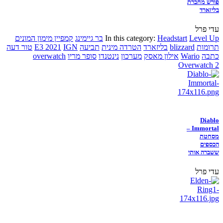
פורש מחברת
בליזארד
עדי פרל
Level Up
Headstart
In this category:
בר גיימינג
קמפיין מימון המונים
תרומות
blizzard
בליזארד
הטרדה מינית
תביעה
IGN
E3 2021
טור דעה
כתבה
Wario
אילון מאסק
מערכון
נינטנדו
סופר מריו
overwatch
Overwatch 2
Diablo
Immortal –
מסחטת
הכספים
ששברה אותי
עדי פרל