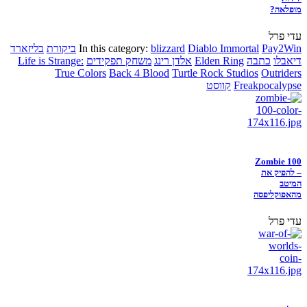
מופלאה?
עדי פרל
Pay2Win
Diablo Immortal
blizzard
In this category:
ביקורת
בליזארד
דיאבלו
כתבה
Elden Ring
אלדן רינג
משחק תפקידים
Life is Strange:
True Colors
Back 4 Blood
Turtle Rock Studios
Outriders
Freakpocalypse
קווסט
Zombie 100
– להפיק את
המיטב
מהאפוקליפסה
עדי פרל