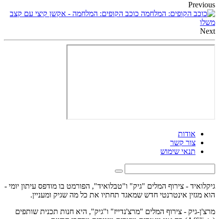
Previous
כוכב הקופים: המלחמה - אקשן קיצי עם קצב
משלו
Next
אודות
צור קשר
תנאי שימוש
גיקלואיד - צירוף המלים "גיק" ו"טבלואיד", הפורמט בו מודפס עיתון יומי -
הוא מגזין אינטרנטי חדש שמאגד תחתיו את כל מה שגיק ומעניין.
מרצ'ן-גיק - צירוף המלים "מרצ'נדייז" ו"גיק", היא חנות תכנית שותפים