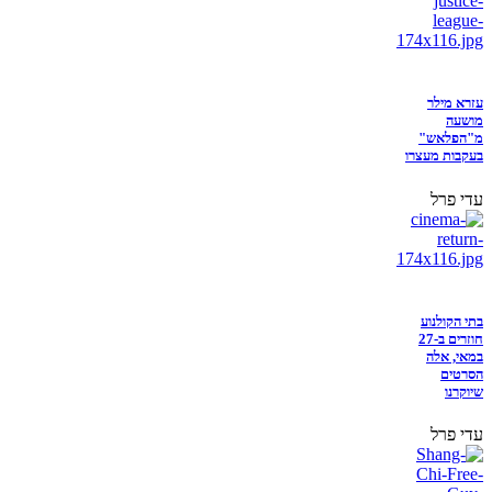
עזרא מילר
מושעה
מ"הפלאש"
בעקבות מעצרו
עדי פרל
בתי הקולנוע
חוזרים ב-27
במאי, אלה
הסרטים
שיוקרנו
עדי פרל