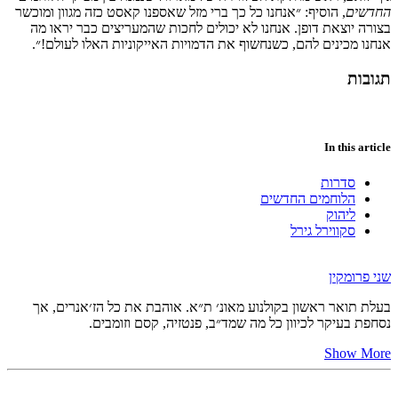
החדשים
,
הוסיף
:
״אנחנו
כל
כך
ברי
מזל
שאספנו
קאסט
כזה
מגוון
ומוכשר
בצורה
יוצאת
דופן
.
אנחנו
לא
יכולים
לחכות
שהמעריצים
כבר
יראו
מה
אנחנו
מכינים
להם
,
כשנחשוף
את
הדמויות
האייקוניות
האלו
לעולם
!
״
.
תגובות
In this article
סדרות
הלוחמים החדשים
ליהוק
סקווירל גירל
שני פרומקין
בעלת תואר ראשון בקולנוע מאונ׳ ת״א. אוהבת את כל הז׳אנרים, אך
נסחפת בעיקר לכיוון כל מה שמד״ב, פנטזיה, קסם וזומבים.
Show More