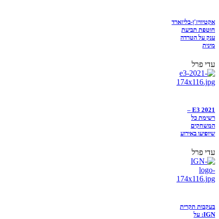
אקטיוויז'ן-בליזארד
חוטפת תביעת
ענק על הטרדה
מינית
עדי פרל
E3 2021 –
רשימת כל
המשחקים
שיופיעו באירוע
עדי פרל
בעקבות תקרית
IGN: על