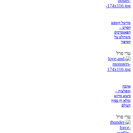
מורטל קומבט
הסרט –
הפאנסרביס
משתלט על
הסיפור
עדי פרל
אהבה
ומפלצות –
ביצוע מרגש
ומלא חן בסוף
העולם
עדי פרל