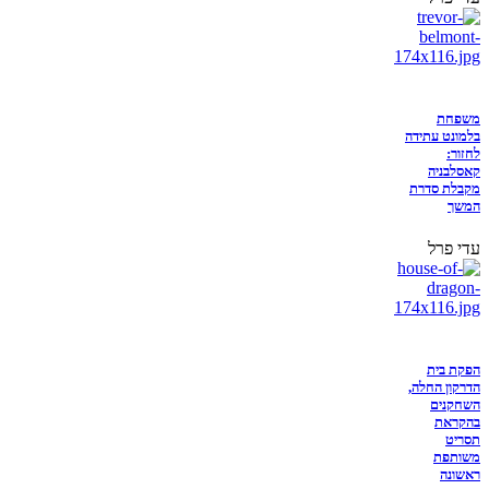
משפחת
בלמונט עתידה
לחזור:
קאסלבניה
מקבלת סדרת
המשך
עדי פרל
הפקת בית
הדרקון החלה,
השחקנים
בהקראת
תסריט
משותפת
ראשונה