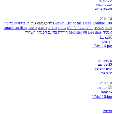
קומיקס של
הפנתר השחור
מופצות בחינם
עדי פרל
Zombie 100
Bucket List of the Dead
In this category:
ביקורת
כתבה
מנגה
אנגליה
הרברט גורג' וולס
טעות
מחווה
מטבע
פאונד
attack on titan
אנימה
Beastars
Monster #8
הורדה בחינם
הפנתר השחור
פוקימון חוגג
25 שנה עם
קליפ חדש של
קייטי פרי
עדי פרל
ארבעה