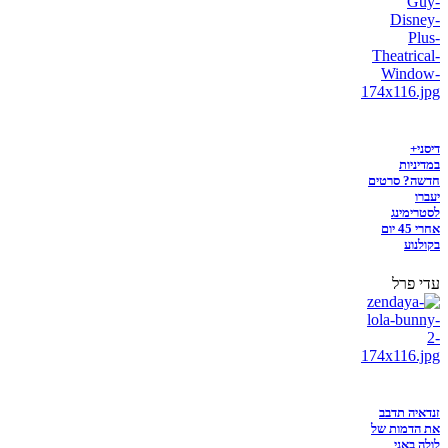
דיסני+
במדיניות
חדשה? סרטים
יעברו
לסטרימינג
אחרי 45 יום
בקולנוע
עדי פרל
זנדאיה תדבב
את הדמות של
לולה באני