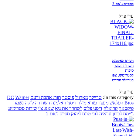
בספייס ג'אם 2
עדי פרל
הסרט האלמנה
השחורה עובר
סופית
לסטרימינג, צפו
בטריילר החדש
עדי פרל
In this category:
טריילר
מארוול
פוסטר
תור: אהבה ורעם
Warner
DC
Bros
הפלאש
מעצר
עזרא מילר
דיסני
האלמנה השחורה
לוקה
נשמה
פיקסאר
קרואלה
דיסני פלוס
לשחרר את גיא
שאנג-צ'י
שירות סטרימינג
ג'יימס לברון
זנדאיה
לוני טונס
ליהוק
ספייס ג'אם 2