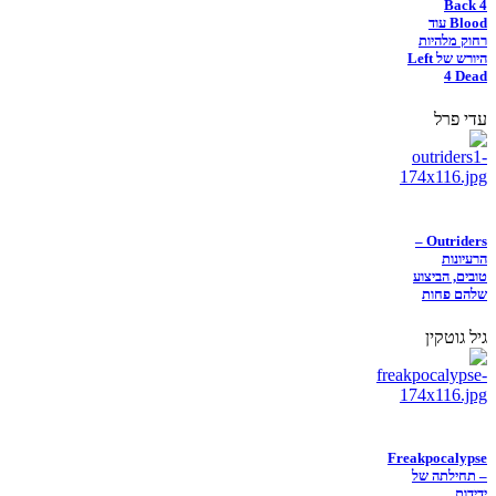
Back 4
Blood עוד
רחוק מלהיות
היורש של Left
4 Dead
עדי פרל
Outriders –
הרעיונות
טובים, הביצוע
שלהם פחות
גיל גוטקין
Freakpocalypse
– תחילתה של
ידידות