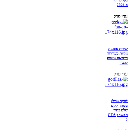
בקליפורניה
ב-2021
עדי פרל
יצירות אומנות
גיקיות מעוררות
השראה ששווה
להכיר
עדי פרל
להקת גורילז
עשתה קליפ
שלם בתוך
המשחק GTA
5