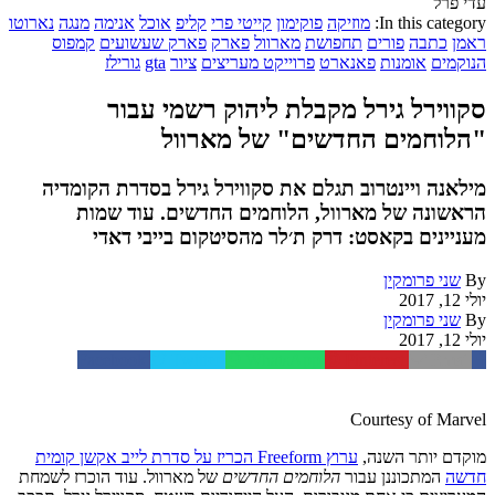
עדי פרל
In this category:
מוזיקה
פוקימון
קייטי פרי
קליפ
אוכל
אנימה
מנגה
נארוטו
ראמן
כתבה
פורים
תחפושת
מארוול
פארק
פארק שעשועים
קמפוס
הנוקמים
אומנות
פאנארט
פרוייקט מעריצים
ציור
gta
גורילז
סקווירל גירל מקבלת ליהוק רשמי עבור
"הלוחמים החדשים" של מארוול
מילאנה ויינטרוב תגלם את סקווירל גירל בסדרת הקומדיה
הראשונה של מארוול, הלוחמים החדשים. עוד שמות
מעניינים בקאסט: דרק ת׳לר מהסיטקום בייבי דאדי
By
שני פרומקין
יולי 12, 2017
By
שני פרומקין
יולי 12, 2017
Facebook
Twitter
WhatsApp
Pinterest
Email
Courtesy of Marvel
מוקדם
יותר
השנה
,
ערוץ
Freeform
הכריז
על
סדרת
לייב
אקשן
קומית
חדשה
המתכוננן
עבור
הלוחמים
החדשים
של
מארוול
.
עוד
הוכרז
לשמחת