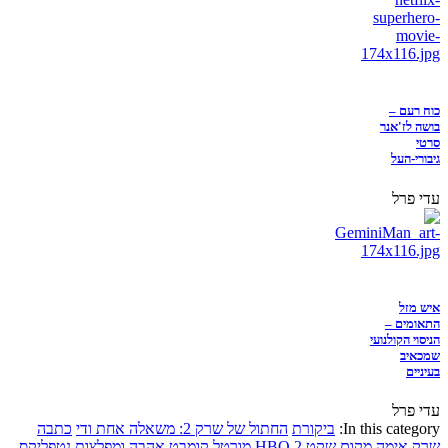
כוח רעם –
בושה לז'אנר
סרטי
גיבורי-העל
עדי פרל
איש מזל
התאומים –
הניסוי הקולנועי
שמכאיב
בעיניים
עדי פרל
In this category:
ביקורת
החתול של שרק 2: משאלה אחת ודי
כתבה
שרק
אימה
מקום שקט 2
HBO
מורטל קומבט
אהבה ומפלצות
נטפליקס