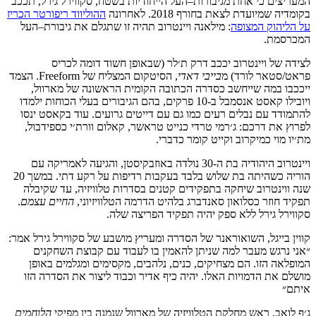
המעריצים
כי
אחת
מגיבורות
–
העל
הייחודיות
בשטח
,
סקווירל
גירל
,
תככב
בקומדיה
שמיועדת
לצאת
בחורף
2018.
לאחרונה
ההוליווד
ריפורטר
הכריז
על
הליהוק
המצופה
:
מילאנה
ויינטרוב
תהיה זו שתגלם
את
גיבורת
–
העל
המכרסמת
.
לצידה
של
ויינטרוב
יככב
דרק
ת׳לר
(
שבאופן
חשוד
דומה
לכריס
פראט
/
סטאר
לורד
)
מ
בייבי
דאדי
,
הסיטקום
המצליח
של
Freeform.
הצמד
ייככבו
במה
שייחשב
כסדרה
הכתובה
הקומית
הראשונה
של
מארוול
,
ויובילו
קאסט
אנסמבל
ב
-10
פרקים
,
בהם
הגיבורים
בעלי
הכוחות
ילמדו
להתמודד
עם
נבלים
רעים
כמו
גם
עם
דייטים
גרועים
. עוד בקאסט ינסו
לפרוץ את דרכם: ג׳רמי טרדי כנייט טראשר, קאלום וורת׳י כספידבול,
מת׳יו מוי כמיקרוב וקייט קומר כדברי.
ויינטרוב
היהודיה
בת
ה
-30
נולדה
באוזבקיסטן
,
והגיעה
לאמריקה
עם
הוריה
כשהיתה
בת
שלוש
בלבד
בעקבות
רדיפות
על
רקע
דתי
.
במשך
20
שנה
ווינטרוב
שיחקה
בתפקידים
קטנים
בסדרות
טלוויזיה
,
עד
שקיבלה
תפקיד
חוזר
כסלואון
סאנדברג
בלהיט
הדרמה
הטלוויזיוני
,
החיים
עצמם
.
סקווירל
גירל
ללא
ספק
יהיה
תפקיד
הפריצה
שלה
.
קווין
בייגל
,
השואוראנר
של
הסדרה
ומעריץ
מושבע
של
סקווירל
גירל
אמר
:
״אני
נרגש
מעבר
למה
שניתן
להאמין
בו
לעבוד
עם
קבוצת
השחקנים
המופלאה
הזו
.
הם
מצחיקים
,
כנים
,
נלהבים
,
מקסימים
ומגלמים
באופן
מושלם
את
הדמויות
האלו
.
יהיה
כיף
אדיר
וכבוד
ליצור
את
הסדרה
הזו
איתם״
ג׳ף
לואב
,
ראש
מחלקת
הטלוויזיה
של
מארוול
שנמנה
בין
מפיקי
הלוחמים