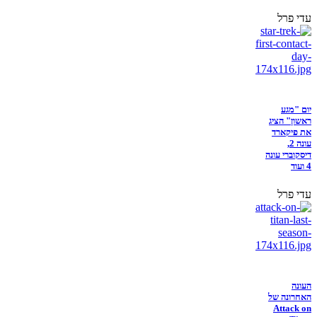
עדי פרל
יום "מגע
ראשון" הציג
את פיקארד
עונה 2,
דיסקוברי עונה
4 ועוד
עדי פרל
העונה
האחרונה של
Attack on