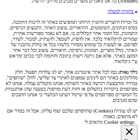
(Affiliate) בה אנו מאגדים מוצרים מגניבים מרחבי הרשת.
בחזרה למעלה
כל זכויות היוצרים והקניין הרוחני המופיעים באתר זה לרבות התוכנה,
בסיס הנתונים, הטקסטים, התיאורים, עיצוב האתר, הקבצים הגרפיים,
התמונות, וכל חומר אחר הכלולים בו, אם לא נאמר מפורשות אחרת,
שמורים לגיקלואיד בלבד. אין להפיץ, לשכפל, להעתיק, למכור, לשדר,
לפרסם, או לעשות כל שימוש מסחרי כלשהו בכל או בחלק מתכניו של
האתר, כולל מוצרים, תמונות, גרפיקה, תיאורים, עיצוב וכל דבר אחר
המוצג באתר, אלא אם ניתנה רשות כתובה וחתומה לכך בכתב ומראש
ע''י גיקלואיד.
גילוי נאות:
כמו לכל אתר אינטרנט אחר, יש לנו עלויות תפעול. חלק
מהלינקים באתר הם לינקים שמפנים לאתרי צד שלישי, להלן "שותפים".
במידה ומתבצעת רכישה באתר השותף, אנחנו מקבלים עמלה. אנחנו לא
מפרסמים ביקורות בתשלום או חוות דעת מזויפות בטענה שהן אותנטיות.
כל המוצרים מפורסמים על פי שיקול דעתנו הבלעדי כי אנחנו חושבים
שהם מגניבים.
יש לנו עוגיות (Cookies) שהדפדפן שלכם יעוף עליהן. אבל זה בסדר אם
לא מתאים, באמת
Cookie settings
מתאים לי