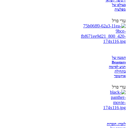
– סיפור קפקאי
בעולם של
מפלצות
עדי פרל
המנגה של
Beastars
תגיע לסיומה
בתחילת
אוקטובר
עדי פרל
לזכרו: חוברות