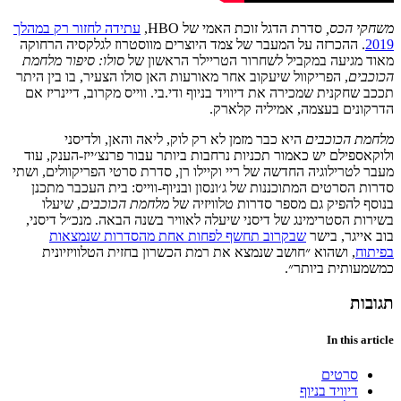
משחקי הכס,
סדרת הדגל זוכת האמי של HBO,
עתידה לחזור רק במהלך
2019
. ההכרזה על המעבר של צמד היוצרים מווסטרוז לגלקסיה הרחוקה
מאוד מגיעה במקביל לשחרור הטריילר הראשון של
סולו: סיפור מלחמת
הכוכבים
, הפריקוול שיעקוב אחר מאורעות האן סולו הצעיר, בו בין היתר
תככב שחקנית שמכירה את דיוויד בניוף ודי.בי. ווייס מקרוב, דיינריז אם
הדרקונים בעצמה, אמיליה קלארק.
מלחמת הכוכבים
היא כבר מזמן לא רק לוק, ליאה והאן, ולדיסני
ולוקאספילם יש כאמור תכניות נרחבות ביותר עבור פרנצ׳ייז-הענק, עוד
מעבר לטרילוגיה החדשה של ריי וקיילו רן, סדרת סרטי הפריקוולים, ושתי
סדרות הסרטים המתוכננות של ג׳ונסון ובניוף-ווייס: בית העכבר מתכנן
בנוסף להפיק גם מספר סדרות טלוויזיה של
מלחמת הכוכבים
, שיעלו
בשירות הסטרימינג של דיסני שיעלה לאוויר בשנה הבאה. מנכ״ל דיסני,
בוב אייגר, בישר
שבקרוב תחשף לפחות אחת מהסדרות שנמצאות
בפיתוח
, ושהוא ״חושב שנמצא את רמת הכשרון בחזית הטלוויזיונית
כמשמעותית ביותר״.
תגובות
In this article
סרטים
דיוויד בניוף