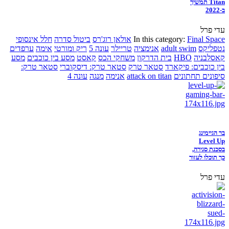
Titan תמשיך
ב-2022
עדי פרל
Final Space
In this category:
אולאן רוג'רס
ביטול סדרה
חלל אינסופי
נטפליקס
adult swim
אנימציה
טריילר
עונה 5
ריק ומורטי
אימה
ערפדים
קאסלבניה
HBO
בית הדרקון
משחקי הכס
קאסט
מסע בין כוכבים
מסע
בין כוכבים: פיקארד
סטאר טרק
סטאר טרק: דיסקוברי
סטאר טרק:
סיפונים תחתונים
attack on titan
אנימה
מנגה
עונה 4
בר הגיימינג
Level Up
בסכנת סגירה,
כך תוכלו לעזור
עדי פרל