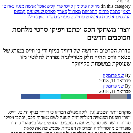
עדי פרל
In this category:
מוזיקה
פוקימון
קייטי פרי
קליפ
אוכל
אנימה
מנגה
נארוטו
ראמן
כתבה
פורים
תחפושת
מארוול
פארק
פארק שעשועים
קמפוס
הנוקמים
אומנות
פאנארט
פרוייקט מעריצים
ציור
gta
גורילז
יוצרי משחקי הכס יכתבו ויפיקו סרטי מלחמת
הכוכבים חדשים
סדרת הסרטים החדשה של דיוויד בניוף ודי בי ווייס במותג של
סטאר וורס תהיה חלק מטרילוגיה נפרדת לחלוטין מזו
שעוסקת במשפחת סקייווקר
By
שני פרומקין
פברואר 11, 2018
By
שני פרומקין
פברואר 11, 2018
Facebook
Twitter
WhatsApp
Pinterest
Email
מוקדם יותר השבוע (ג׳), לוקאספילם הכריזו כי דיוויד בניוף ודי.בי. ווייס,
יוצרי תופעת הפנטזיה הטלוויזיונית העונה לשם
משחקי הכס
, יכתבו ויפיקו
סדרה חדשה של סרטי
מלחמת הכוכבים.
הסרטים של בניוף-ווייס יהיו
מופרדים מהטרילוגיה המרכזית הנוכחית שממשיכה את סאגת