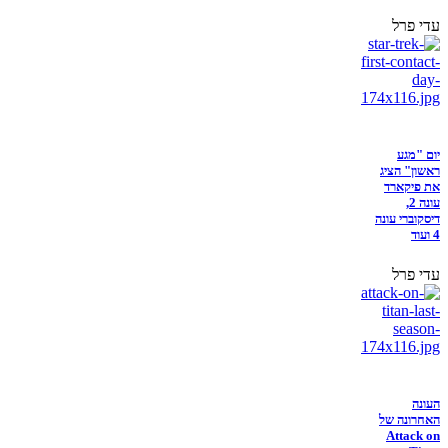
עדי פרל
יום "מגע
ראשון" הציג
את פיקארד
עונה 2,
דיסקוברי עונה
4 ועוד
עדי פרל
העונה
האחרונה של
Attack on