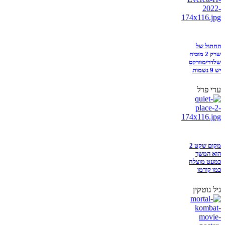
החתול של
שרק 2 מוכיח
שלדרימוורקס
יש 9 נשמות
עדי פרל
מקום שקט 2
הוא המשך
כמעט מוצלח
כמו קודמו
גיל גוטקין