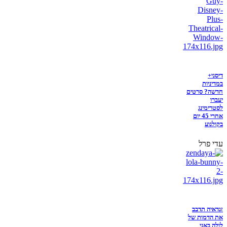
דיסני+
במדיניות
חדשה? סרטים
יעברו
לסטרימינג
אחרי 45 יום
בקולנוע
עדי פרל
זנדאיה תדבב
את הדמות של
לולה באני