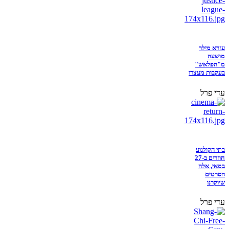
עזרא מילר
מושעה
מ"הפלאש"
בעקבות מעצרו
עדי פרל
בתי הקולנוע
חוזרים ב-27
במאי, אלה
הסרטים
שיוקרנו
עדי פרל