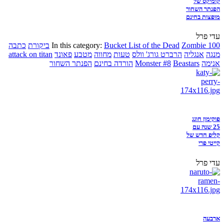
קומיקס של
הפנתר השחור
מופצות בחינם
עדי פרל
Zombie 100
Bucket List of the Dead
In this category:
ביקורת
כתבה
מנגה
אנגליה
הרברט גורג' וולס
טעות
מחווה
מטבע
פאונד
attack on titan
אנימה
Beastars
Monster #8
הורדה בחינם
הפנתר השחור
פוקימון חוגג
25 שנה עם
קליפ חדש של
קייטי פרי
עדי פרל
ארבעה