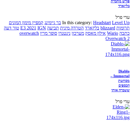
פורש מחברת
בליזארד
עדי פרל
Level Up
Headstart
In this category:
בר גיימינג
קמפיין מימון המונים
תרומות
blizzard
בליזארד
הטרדה מינית
תביעה
IGN
E3 2021
טור דעה
כתבה
Wario
אילון מאסק
מערכון
נינטנדו
סופר מריו
overwatch
Overwatch 2
Diablo
Immortal –
מסחטת
הכספים
ששברה אותי
עדי פרל