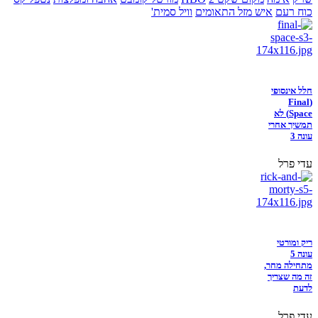
כוח רעם
איש מזל התאומים
וויל סמית'
חלל אינסופי
(Final
Space) לא
תמשיך אחרי
עונה 3
עדי פרל
ריק ומורטי
עונה 5
מתחילה מחר,
זה מה שצריך
לדעת
עדי פרל