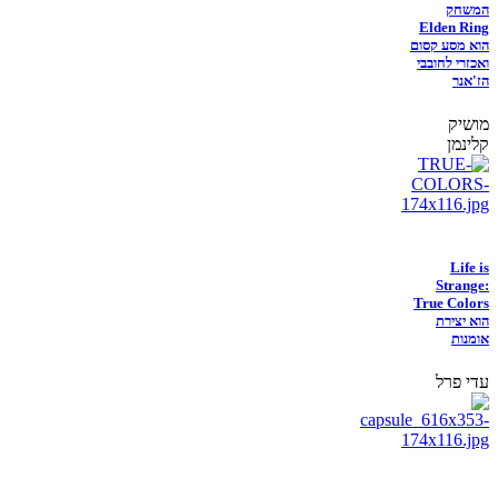
המשחק
Elden Ring
הוא מסע קסום
ואכזרי לחובבי
הז'אנר
מושיק
קלינמן
Life is
Strange:
True Colors
הוא יצירת
אומנות
עדי פרל