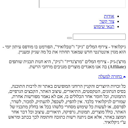
אודות
צור קשר
תנאי שימוש
גיקלואיד - צירוף המלים "גיק" ו"טבלואיד", הפורמט בו מודפס עיתון יומי -
הוא מגזין אינטרנטי חדש שמאגד תחתיו את כל מה שגיק ומעניין.
מרצ'ן-גיק - צירוף המלים "מרצ'נדייז" ו"גיק", היא חנות תכנית שותפים
(Affiliate) בה אנו מאגדים מוצרים מגניבים מרחבי הרשת.
בחזרה למעלה
כל זכויות היוצרים והקניין הרוחני המופיעים באתר זה לרבות התוכנה,
בסיס הנתונים, הטקסטים, התיאורים, עיצוב האתר, הקבצים הגרפיים,
התמונות, וכל חומר אחר הכלולים בו, אם לא נאמר מפורשות אחרת,
שמורים לגיקלואיד בלבד. אין להפיץ, לשכפל, להעתיק, למכור, לשדר,
לפרסם, או לעשות כל שימוש מסחרי כלשהו בכל או בחלק מתכניו של
האתר, כולל מוצרים, תמונות, גרפיקה, תיאורים, עיצוב וכל דבר אחר
המוצג באתר, אלא אם ניתנה רשות כתובה וחתומה לכך בכתב ומראש
ע''י גיקלואיד.