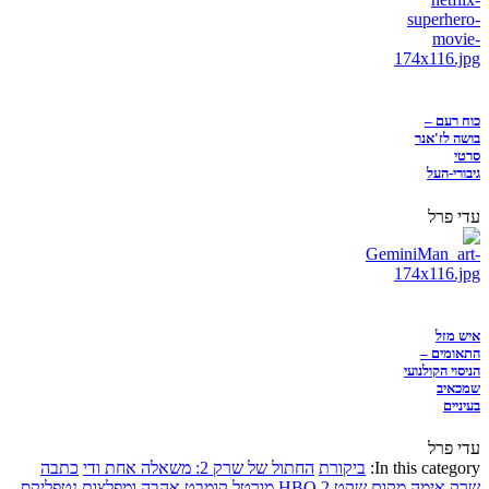
כוח רעם –
בושה לז'אנר
סרטי
גיבורי-העל
עדי פרל
איש מזל
התאומים –
הניסוי הקולנועי
שמכאיב
בעיניים
עדי פרל
In this category:
ביקורת
החתול של שרק 2: משאלה אחת ודי
כתבה
שרק
אימה
מקום שקט 2
HBO
מורטל קומבט
אהבה ומפלצות
נטפליקס