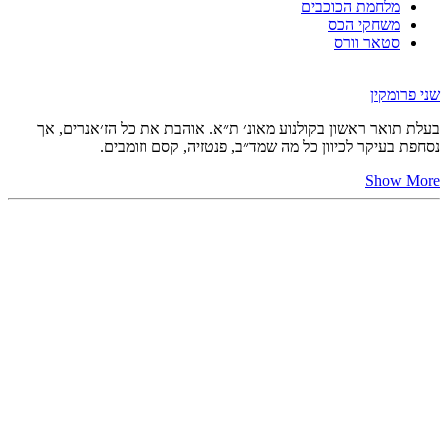
מלחמת הכוכבים
משחקי הכס
סטאר וורס
שני פרומקין
בעלת תואר ראשון בקולנוע מאונ׳ ת״א. אוהבת את כל הז׳אנרים, אך
נסחפת בעיקר לכיוון כל מה שמד״ב, פנטזיה, קסם וזומבים.
Show More