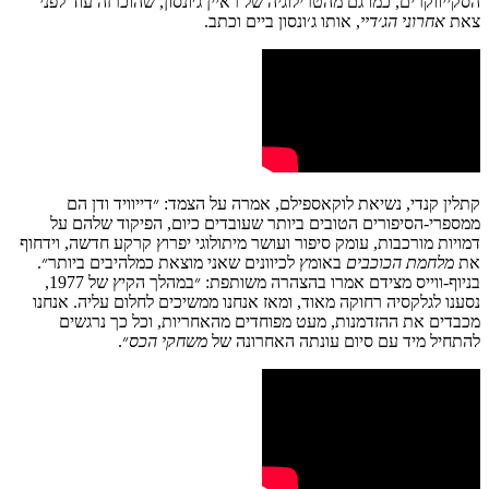
הסקייווקרים, כמו גם מהטרילוגיה של ראיין ג׳ונסון, שהוכרזה עוד לפני
צאת
אחרוני הג׳דיי
, אותו ג׳ונסון ביים וכתב.
קתלין קנדי, נשיאת לוקאספילם, אמרה על הצמד: ״דייוויד ודן הם
ממספרי-הסיפורים הטובים ביותר שעובדים כיום, הפיקוד שלהם על
דמויות מורכבות, עומק סיפור ועושר מיתולוגי יפרוץ קרקע חדשה, וידחוף
את
מלחמת הכוכבים
באומץ לכיוונים שאני מוצאת כמלהיבים ביותר״.
בניוף-ווייס מצידם אמרו בהצהרה משותפת: ״במהלך הקיץ של 1977,
נסענו לגלקסיה רחוקה מאוד, ומאז אנחנו ממשיכים לחלום עליה. אנחנו
מכבדים את ההזדמנות, מעט מפוחדים מהאחריות, וכל כך נרגשים
להתחיל מיד עם סיום עונתה האחרונה של
משחקי הכס
״.