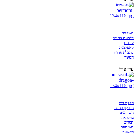
משפחת
בלמונט עתידה
לחזור:
קאסלבניה
מקבלת סדרת
המשך
עדי פרל
הפקת בית
הדרקון החלה,
השחקנים
בהקראת
תסריט
משותפת
ראשונה