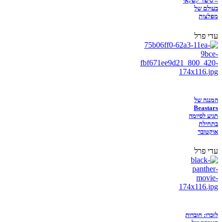
– סיפור קפקאי
בעולם של
מפלצות
עדי פרל
המנגה של
Beastars
תגיע לסיומה
בתחילת
אוקטובר
עדי פרל
לזכרו: חוברות