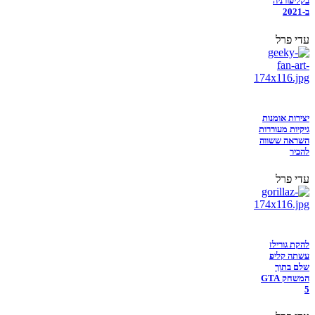
בקליפורניה
ב-2021
עדי פרל
יצירות אומנות
גיקיות מעוררות
השראה ששווה
להכיר
עדי פרל
להקת גורילז
עשתה קליפ
שלם בתוך
המשחק GTA
5