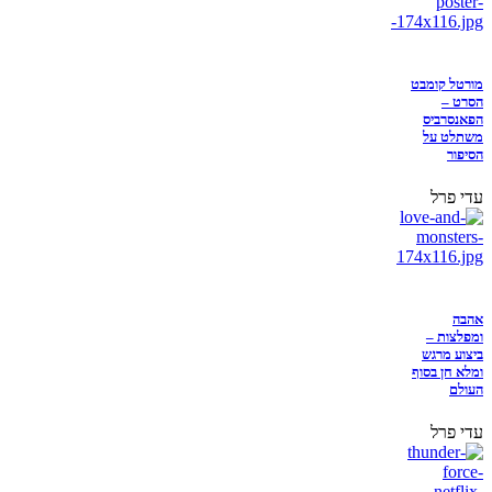
מורטל קומבט
הסרט –
הפאנסרביס
משתלט על
הסיפור
עדי פרל
אהבה
ומפלצות –
ביצוע מרגש
ומלא חן בסוף
העולם
עדי פרל