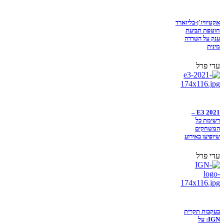
אקטיוויז'ן-בליזארד
חוטפת תביעת
ענק על הטרדה
מינית
עדי פרל
E3 2021 –
רשימת כל
המשחקים
שיופיעו באירוע
עדי פרל
בעקבות תקרית
IGN: על