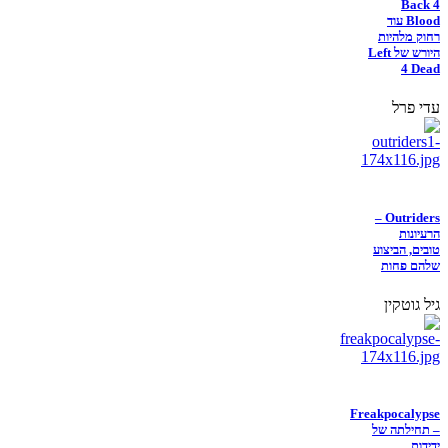
Back 4
Blood עוד
רחוק מלהיות
היורש של Left
4 Dead
עדי פרל
Outriders –
הרעיונות
טובים, הביצוע
שלהם פחות
גיל גוטקין
Freakpocalypse
– תחילתה של
ידידות