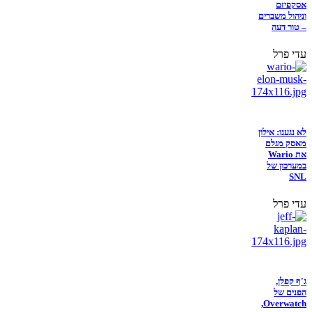
אסקפיזם
וניהול משברים
– טור דעה
עדי פרל
לא נגענו: אילון
מאסק מגלם
את Wario
במערכון של
SNL
עדי פרל
ג'ף קפלן,
הפנים של
Overwatch,