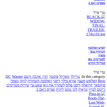
בספייס ג'אם 2
עדי פרל
הסרט האלמנה
השחורה עובר
סופית
לסטרימינג, צפו
בטריילר החדש
עדי פרל
In this category:
טריילר
מארוול
פוסטר
תור: אהבה ורעם
Warner
DC
Bros
הפלאש
מעצר
עזרא מילר
דיסני
האלמנה השחורה
לוקה
נשמה
פיקסאר
קרואלה
דיסני פלוס
לשחרר את גיא
שאנג-צ'י
שירות סטרימינג
ג'יימס לברון
זנדאיה
לוני טונס
ליהוק
ספייס ג'אם 2