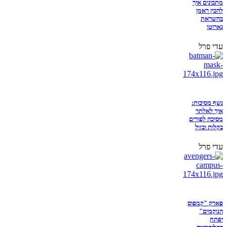
מתכונים איך
להכין ראמן
בהשראת
נארוטו
עדי פרל
נשף מסיכות:
איך לאלתר
מסיכה לפורים
בקלות ובזול
עדי פרל
פארק "קמפוס
הנוקמים"
יפתח