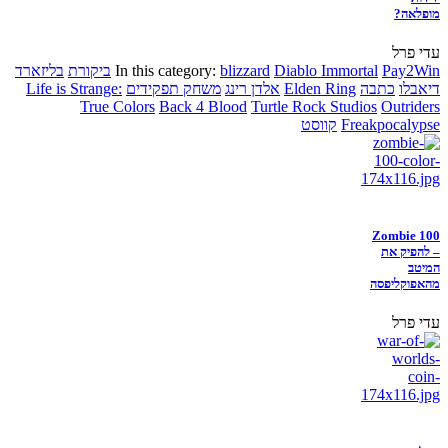
מופלאה?
עדי פרל
Pay2Win
Diablo Immortal
blizzard
In this category:
ביקורת
בליזארד
דיאבלו
כתבה
Elden Ring
אלדן רינג
משחק תפקידים
Life is Strange:
True Colors
Back 4 Blood
Turtle Rock Studios
Outriders
Freakpocalypse
קווסט
Zombie 100
– להפיק את
המיטב
מהאפוקליפסה
עדי פרל