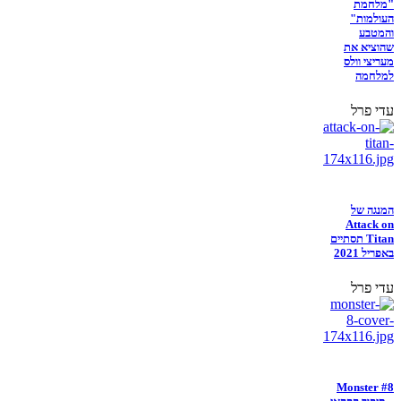
"מלחמת
העולמות"
והמטבע
שהוציא את
מעריצי וולס
למלחמה
עדי פרל
המנגה של
Attack on
Titan תסתיים
באפריל 2021
עדי פרל
Monster #8