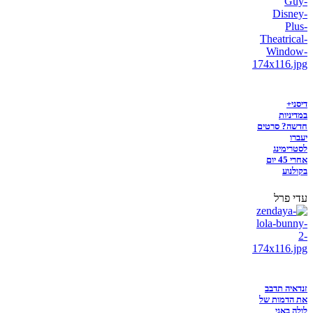
דיסני+
במדיניות
חדשה? סרטים
יעברו
לסטרימינג
אחרי 45 יום
בקולנוע
עדי פרל
זנדאיה תדבב
את הדמות של
לולה באני