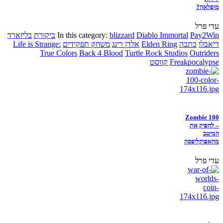
מופלאה?
עדי פרל
Pay2Win
Diablo Immortal
blizzard
In this category:
ביקורת
בליזארד
דיאבלו
כתבה
Elden Ring
אלדן רינג
משחק תפקידים
Life is Strange:
True Colors
Back 4 Blood
Turtle Rock Studios
Outriders
Freakpocalypse
קווסט
Zombie 100
– להפיק את
המיטב
מהאפוקליפסה
עדי פרל