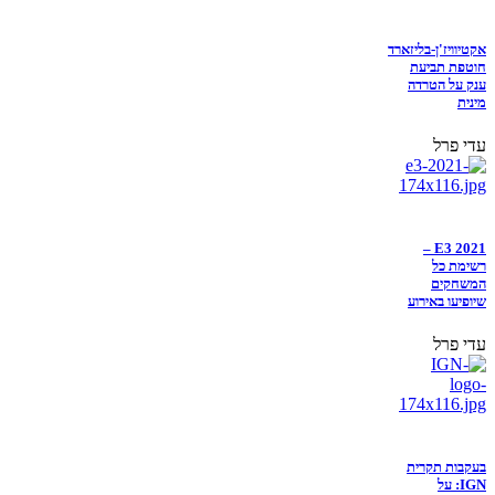
אקטיוויז'ן-בליזארד
חוטפת תביעת
ענק על הטרדה
מינית
עדי פרל
E3 2021 –
רשימת כל
המשחקים
שיופיעו באירוע
עדי פרל
בעקבות תקרית
IGN: על