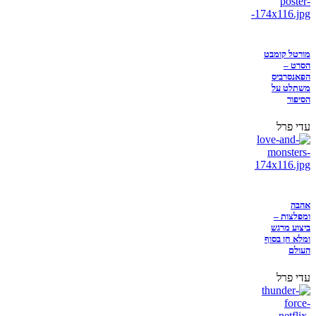
מורטל קומבט
הסרט –
הפאנסרביס
משתלט על
הסיפור
עדי פרל
אהבה
ומפלצות –
ביצוע מרגש
ומלא חן בסוף
העולם
עדי פרל