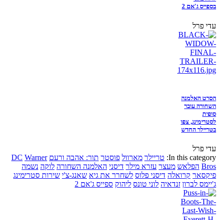
בספייס ג'אם 2
עדי פרל
הסרט האלמנה
השחורה עובר
סופית
לסטרימינג, צפו
בטריילר החדש
עדי פרל
In this category:
טריילר
מארוול
פוסטר
תור: אהבה ורעם
Warner
DC
Bros
הפלאש
מעצר
עזרא מילר
דיסני
האלמנה השחורה
לוקה
נשמה
פיקסאר
קרואלה
דיסני פלוס
לשחרר את גיא
שאנג-צ'י
שירות סטרימינג
ג'יימס לברון
זנדאיה
לוני טונס
ליהוק
ספייס ג'אם 2