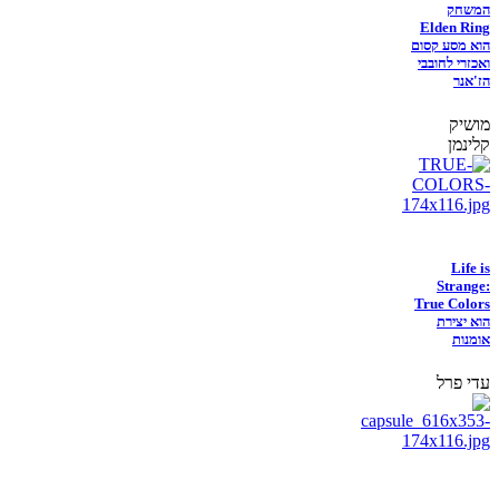
המשחק
Elden Ring
הוא מסע קסום
ואכזרי לחובבי
הז'אנר
מושיק
קלינמן
Life is
Strange:
True Colors
הוא יצירת
אומנות
עדי פרל