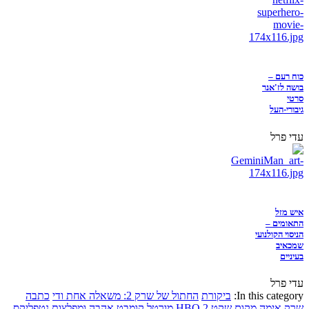
כוח רעם –
בושה לז'אנר
סרטי
גיבורי-העל
עדי פרל
איש מזל
התאומים –
הניסוי הקולנועי
שמכאיב
בעיניים
עדי פרל
In this category:
ביקורת
החתול של שרק 2: משאלה אחת ודי
כתבה
שרק
אימה
מקום שקט 2
HBO
מורטל קומבט
אהבה ומפלצות
נטפליקס