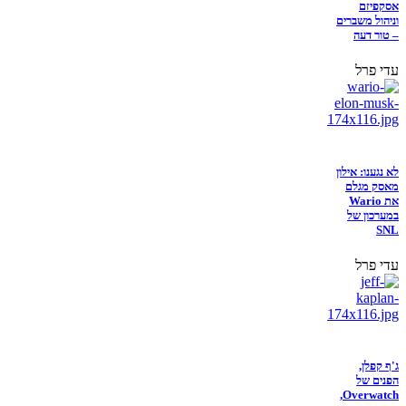
אסקפיזם
וניהול משברים
– טור דעה
עדי פרל
לא נגענו: אילון
מאסק מגלם
את Wario
במערכון של
SNL
עדי פרל
ג'ף קפלן,
הפנים של
Overwatch,