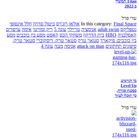
Titan תמשיך
ב-2022
עדי פרל
Final Space
In this category:
אולאן רוג'רס
ביטול סדרה
חלל אינסופי
נטפליקס
adult swim
אנימציה
טריילר
עונה 5
ריק ומורטי
אימה
ערפדים
קאסלבניה
HBO
בית הדרקון
משחקי הכס
קאסט
מסע בין כוכבים
מסע
בין כוכבים: פיקארד
סטאר טרק
סטאר טרק: דיסקוברי
סטאר טרק:
סיפונים תחתונים
attack on titan
אנימה
מנגה
עונה 4
בר הגיימינג
Level Up
בסכנת סגירה,
כך תוכלו לעזור
עדי פרל