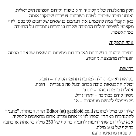
חלק מהאג'נדה של גיקלואיד היא טיפוח וקידום הסצינה הישראלית,
ואנחנו תמיד שמחים לטפח כשרונות צעירים שיסקרו אותה.
כאן תקבלו במה להשמיע את דעתכם בנושאים שקרובים לליבכם, ליווי
מקצועי לשיפור יכולות הכתיבה שלכם וצ'ופרים נחמדים על התמדה
כשיתאפשר.
אופי התפקיד:
כתיבת ידיעות חדשותיות ו/או כתבות מגזיניות בנושאים שהאתר מכסה.
הפעילות מתבצעת מהבית.
דרישות:
בקיאות ואהבה גדולה למרבית תחומי הסיקור – חובה.
יכולת התבטאות טובה בכתב ובעל-פה בעברית – חובה.
אנגלית ברמת גבוהה – יתרון.
ניסיון קודם בכתיבה – יתרון גדול.
גיל מינימלי להגשת מועמדות – 18.
שלחו לנו מייל לכתובת Editor (at) geekloid.co.il תחת הכותרת "מועמד
להתנדבות באתר" וספרו לנו מי אתם ומדוע אתם מתאימים לתפקיד.
אנא שלחו גם שתי ידיעות לדוגמה בהיקף של 250 מילה כל אחת או כתבה
בהיקף של 500 מילה.
רק פניות מתאימות יענו.