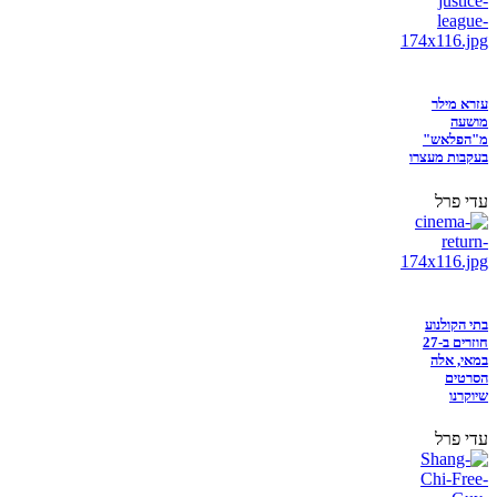
עזרא מילר
מושעה
מ"הפלאש"
בעקבות מעצרו
עדי פרל
בתי הקולנוע
חוזרים ב-27
במאי, אלה
הסרטים
שיוקרנו
עדי פרל