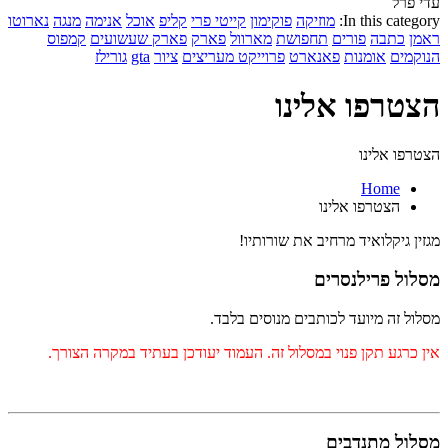
עדי פרל
In this category:
מוזיקה
פוקימון
קייטי פרי
קליפ
אוכל
אנימה
מנגה
נארוטו
ראמן
כתבה
פורים
תחפושת
מארוול
פארק
פארק שעשועים
קמפוס
הנוקמים
אומנות
פאנארט
פרוייקט מעריצים
ציור
gta
גורילז
הצטרפו אלינו
הצטרפו אלינו
Home
הצטרפו אלינו
מגזין גיקלואיד מרחיב את שורותיו!
מסלול פרילנסרים
מסלול זה מיועד לכותבים מנוסים בלבד.
אין כרגע תקן פנוי במסלול זה. העמוד יעודכן בעתיד במקרה הצורך.
מסלול מתנדבים