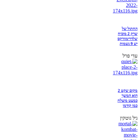
החתול של
שרק 2 מוכיח
שלדרימוורקס
יש 9 נשמות
עדי פרל
מקום שקט 2
הוא המשך
כמעט מוצלח
כמו קודמו
גיל גוטקין