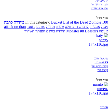
קומיקס של
הפנתר השחור
מופצות בחינם
עדי פרל
Zombie 100
Bucket List of the Dead
In this category:
ביקורת
כתבה
מנגה
אנגליה
הרברט גורג' וולס
טעות
מחווה
מטבע
פאונד
attack on titan
אנימה
Beastars
Monster #8
הורדה בחינם
הפנתר השחור
פוקימון חוגג
25 שנה עם
קליפ חדש של
קייטי פרי
עדי פרל
ארבעה