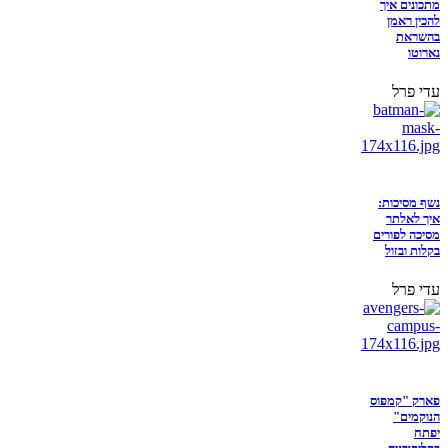
מתכונים איך
להכין ראמן
בהשראת
נארוטו
עדי פרל
נשף מסיכות:
איך לאלתר
מסיכה לפורים
בקלות ובזול
עדי פרל
פארק "קמפוס
הנוקמים"
יפתח