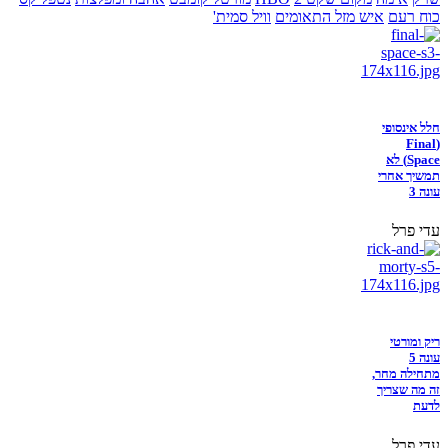
כוח רעם
איש מזל התאומים
וויל סמית'
חלל אינסופי
(Final
Space) לא
תמשיך אחרי
עונה 3
עדי פרל
ריק ומורטי
עונה 5
מתחילה מחר,
זה מה שצריך
לדעת
עדי פרל