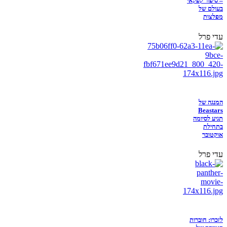
– סיפור קפקאי
בעולם של
מפלצות
עדי פרל
המנגה של
Beastars
תגיע לסיומה
בתחילת
אוקטובר
עדי פרל
לזכרו: חוברות