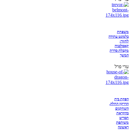
משפחת
בלמונט עתידה
לחזור:
קאסלבניה
מקבלת סדרת
המשך
עדי פרל
הפקת בית
הדרקון החלה,
השחקנים
בהקראת
תסריט
משותפת
ראשונה