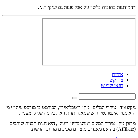
*המודעות כתובות בלשון גיק אבל פונות גם לגיקיות 🙂
אודות
צור קשר
תנאי שימוש
גיקלואיד - צירוף המלים "גיק" ו"טבלואיד", הפורמט בו מודפס עיתון יומי -
הוא מגזין אינטרנטי חדש שמאגד תחתיו את כל מה שגיק ומעניין.
מרצ'ן-גיק - צירוף המלים "מרצ'נדייז" ו"גיק", היא חנות תכנית שותפים
(Affiliate) בה אנו מאגדים מוצרים מגניבים מרחבי הרשת.