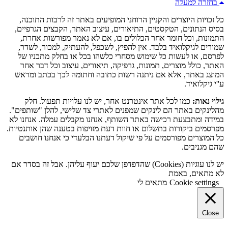
בחזרה למעלה
כל זכויות היוצרים והקניין הרוחני המופיעים באתר זה לרבות התוכנה,
בסיס הנתונים, הטקסטים, התיאורים, עיצוב האתר, הקבצים הגרפיים,
התמונות, וכל חומר אחר הכלולים בו, אם לא נאמר מפורשות אחרת,
שמורים לגיקלואיד בלבד. אין להפיץ, לשכפל, להעתיק, למכור, לשדר,
לפרסם, או לעשות כל שימוש מסחרי כלשהו בכל או בחלק מתכניו של
האתר, כולל מוצרים, תמונות, גרפיקה, תיאורים, עיצוב וכל דבר אחר
המוצג באתר, אלא אם ניתנה רשות כתובה וחתומה לכך בכתב ומראש
ע''י גיקלואיד.
גילוי נאות:
כמו לכל אתר אינטרנט אחר, יש לנו עלויות תפעול. חלק
מהלינקים באתר הם לינקים שמפנים לאתרי צד שלישי, להלן "שותפים".
במידה ומתבצעת רכישה באתר השותף, אנחנו מקבלים עמלה. אנחנו לא
מפרסמים ביקורות בתשלום או חוות דעת מזויפות בטענה שהן אותנטיות.
כל המוצרים מפורסמים על פי שיקול דעתנו הבלעדי כי אנחנו חושבים
שהם מגניבים.
יש לנו עוגיות (Cookies) שהדפדפן שלכם יעוף עליהן. אבל זה בסדר אם
לא מתאים, באמת
Cookie settings
מתאים לי
Close