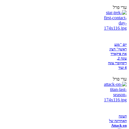
עדי פרל
יום "מגע
ראשון" הציג
את פיקארד
עונה 2,
דיסקוברי עונה
4 ועוד
עדי פרל
העונה
האחרונה של
Attack on