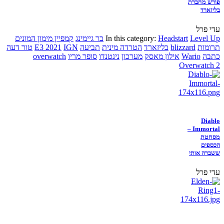
פורש מחברת
בליזארד
עדי פרל
Level Up
Headstart
In this category:
בר גיימינג
קמפיין מימון המונים
תרומות
blizzard
בליזארד
הטרדה מינית
תביעה
IGN
E3 2021
טור דעה
כתבה
Wario
אילון מאסק
מערכון
נינטנדו
סופר מריו
overwatch
Overwatch 2
Diablo
Immortal –
מסחטת
הכספים
ששברה אותי
עדי פרל