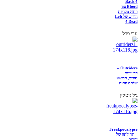
Back 4
Blood עוד
רחוק מלהיות
היורש של Left
4 Dead
עדי פרל
Outriders –
הרעיונות
טובים, הביצוע
שלהם פחות
גיל גוטקין
Freakpocalypse
– תחילתה של
ידידות