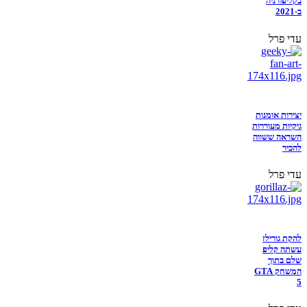
בקליפורניה
ב-2021
עדי פרל
יצירות אומנות
גיקיות מעוררות
השראה ששווה
להכיר
עדי פרל
להקת גורילז
עשתה קליפ
שלם בתוך
המשחק GTA
5