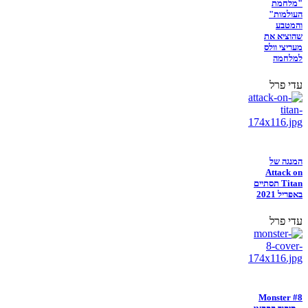
"מלחמת
העולמות"
והמטבע
שהוציא את
מעריצי וולס
למלחמה
עדי פרל
המנגה של
Attack on
Titan תסתיים
באפריל 2021
עדי פרל
Monster #8