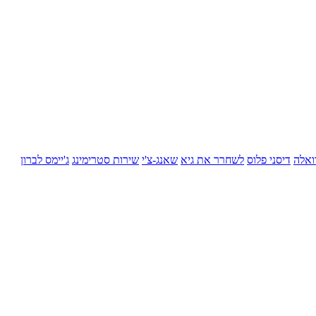
ואלה
דיסני פלוס
לשחרר את גיא
שאנג-צ'י
שירות סטרימינג
ג'יימס לברון