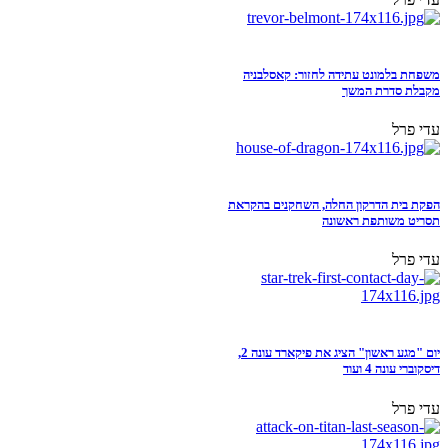
משפחת בלמונט עתידה לחזור: קאסלבניה
מקבלת סדרת המשך
עדי פרל
הפקת בית הדרקון החלה, השחקנים בהקראת
תסריט משותפת ראשונה
עדי פרל
יום "מגע ראשון" הציג את פיקארד עונה 2,
דיסקוברי עונה 4 ועוד
עדי פרל