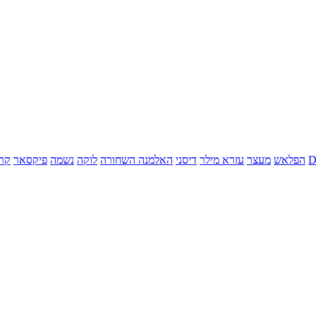
הפלאש
מעצר
עזרא מילר
דיסני
האלמנה השחורה
לוקה
נשמה
פיקסאר
קר