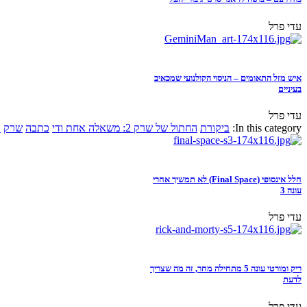
עדי פרל
איש מזל התאומים – הניסוי הקולנועי שמכאיב
בעיניים
עדי פרל
In this category:
ביקורת
החתול של שרק 2: משאלה אחת ודי
כתבה
שרק
א
חלל אינסופי (Final Space) לא תמשיך אחרי
עונה 3
עדי פרל
ריק ומורטי עונה 5 מתחילה מחר, זה מה שצריך
לדעת
עדי פרל