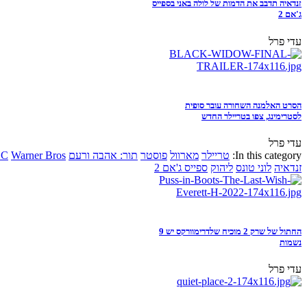
זנדאיה תדבב את הדמות של לולה באני בספייס
ג'אם 2
עדי פרל
הסרט האלמנה השחורה עובר סופית
לסטרימינג, צפו בטריילר החדש
עדי פרל
In this category:
טריילר
מארוול
פוסטר
תור: אהבה ורעם
Warner Bros
DC
זנדאיה
לוני טונס
ליהוק
ספייס ג'אם 2
החתול של שרק 2 מוכיח שלדרימוורקס יש 9
נשמות
עדי פרל