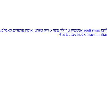
יקס
adult swim
אנימציה
טריילר
עונה 5
ריק ומורטי
אימה
ערפדים
קאסלבני
attack on tita
אנימה
מנגה
עונה 4