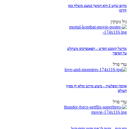
מקום שקט 2 הוא המשך כמעט מוצלח כמו
קודמו
גיל גוטקין
מורטל קומבט הסרט – הפאנסרביס משתלט
על הסיפור
עדי פרל
אהבה ומפלצות – ביצוע מרגש ומלא חן בסוף
העולם
עדי פרל
כוח רעם – בושה לז'אנר סרטי גיבורי-העל