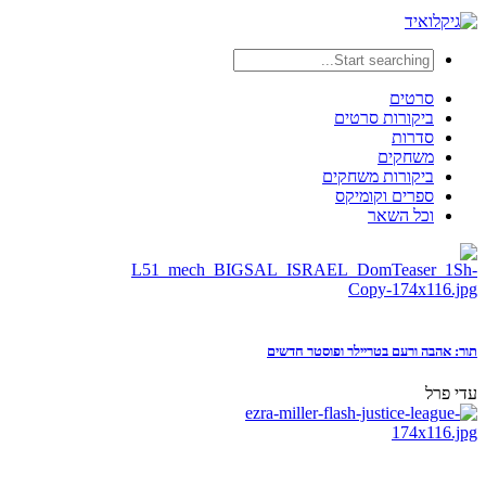
סרטים
ביקורות סרטים
סדרות
משחקים
ביקורות משחקים
ספרים וקומיקס
וכל השאר
תור: אהבה ורעם בטריילר ופוסטר חדשים
עדי פרל