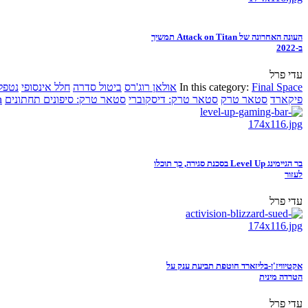
העונה האחרונה של Attack on Titan תמשיך
ב-2022
עדי פרל
Final Space
In this category:
אולאן רוג'רס
ביטול סדרה
חלל אינסופי
נטפל
פיקארד
סטאר טרק
סטאר טרק: דיסקוברי
סטאר טרק: סיפונים תחתונים
n
בר הגיימינג Level Up בסכנת סגירה, כך תוכלו
לעזור
עדי פרל
אקטיוויז'ן-בליזארד חוטפת תביעת ענק על
הטרדה מינית
עדי פרל