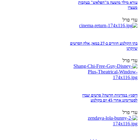
עזרא מילר מושעה מ"הפלאש" בעקבות
מעצרו
עדי פרל
בתי הקולנוע חוזרים ב-27 במאי, אלה הסרטים
שיוקרנו
עדי פרל
דיסני+ במדיניות חדשה? סרטים יעברו
לסטרימינג אחרי 45 יום בקולנוע
עדי פרל