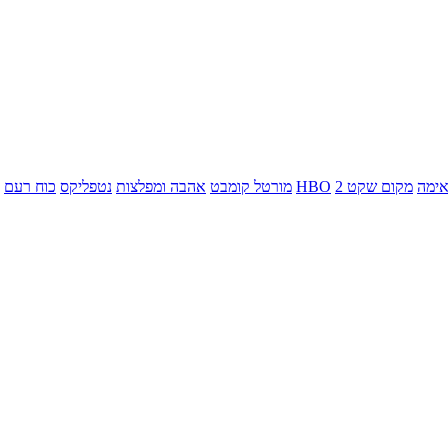
ימה
מקום שקט 2
HBO
מורטל קומבט
אהבה ומפלצות
נטפליקס
כוח רעם