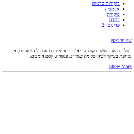
ביקורות סרטים
אנימציה
ביקורת
כתבה
פדינגטון 2
שני פרומקין
בעלת תואר ראשון בקולנוע מאונ׳ ת״א. אוהבת את כל הז׳אנרים, אך
נסחפת בעיקר לכיוון כל מה שמד״ב, פנטזיה, קסם וזומבים.
Show More