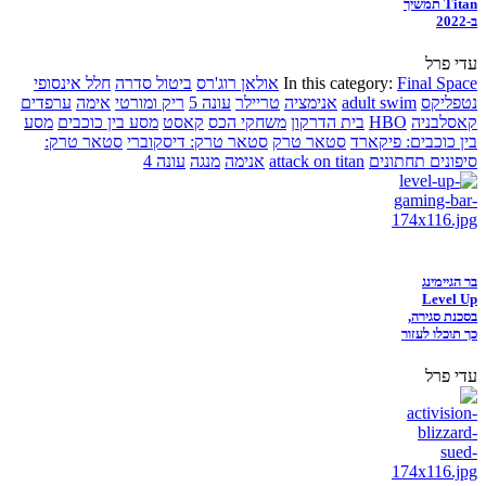
Titan תמשיך
ב-2022
עדי פרל
Final Space
In this category:
אולאן רוג'רס
ביטול סדרה
חלל אינסופי
נטפליקס
adult swim
אנימציה
טריילר
עונה 5
ריק ומורטי
אימה
ערפדים
קאסלבניה
HBO
בית הדרקון
משחקי הכס
קאסט
מסע בין כוכבים
מסע
בין כוכבים: פיקארד
סטאר טרק
סטאר טרק: דיסקוברי
סטאר טרק:
סיפונים תחתונים
attack on titan
אנימה
מנגה
עונה 4
בר הגיימינג
Level Up
בסכנת סגירה,
כך תוכלו לעזור
עדי פרל