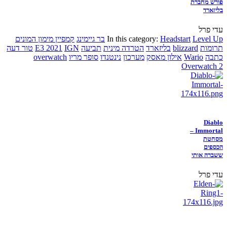
פורש מחברת
בליזארד
עדי פרל
Level Up
Headstart
In this category:
בר גיימינג
קמפיין מימון המונים
תרומות
blizzard
בליזארד
הטרדה מינית
תביעה
IGN
E3 2021
טור דעה
כתבה
Wario
אילון מאסק
מערכון
נינטנדו
סופר מריו
overwatch
Overwatch 2
Diablo
Immortal –
מסחטת
הכספים
ששברה אותי
עדי פרל