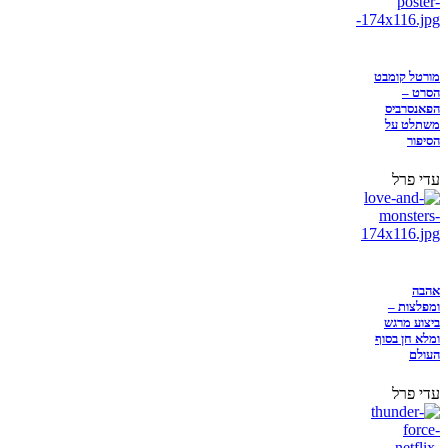
מורטל קומבט
הסרט –
הפאנסרביס
משתלט על
הסיפור
עדי פרל
אהבה
ומפלצות –
ביצוע מרגש
ומלא חן בסוף
העולם
עדי פרל