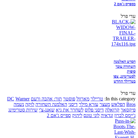
בספייס ג'אם 2
עדי פרל
הסרט האלמנה
השחורה עובר
סופית
לסטרימינג, צפו
בטריילר החדש
עדי פרל
In this category:
טריילר
מארוול
פוסטר
תור: אהבה ורעם
Warner
DC
Bros
הפלאש
מעצר
עזרא מילר
דיסני
האלמנה השחורה
לוקה
נשמה
פיקסאר
קרואלה
דיסני פלוס
לשחרר את גיא
שאנג-צ'י
שירות סטרימינג
ג'יימס לברון
זנדאיה
לוני טונס
ליהוק
ספייס ג'אם 2