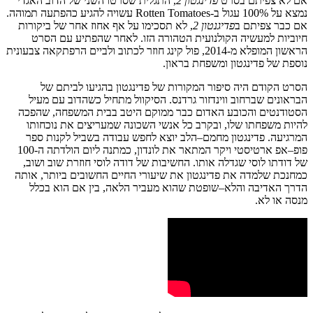
אם
לא
צפיתם
בסרט
פדינגטון
2
,
התגלית
שסרטו
השני
של
הדוב
האגדי
נמצא
על
100%
עגול
ב
-Rotten Tomatoes
עשויה
להגיע
כהפתעה
תמוהה
.
אם
כבר
צפיתם
ב
פדיגנטון
2
,
לא
תסכימו
על
אף
אחוז
אחר
של
ביקורות
חיוביות
למעשיה
הקולנועית
הטהורה
הזו
.
לאחר
שהפתיע
עם
הסרט
הראשון
המופלא
מ
-2014,
פול
קינג
חוזר
לכתוב
ולביים
הרפתקאה
צבעונית
נוספת
של
פדינגטון
ומשפחת
בראון
.
הסרט
הקודם
היה
סיפור
המקורות
של
פדינגטון
בהגיעו לביתם
של
הבראונים
שברחוב
ווינדזור
גרדנס.
הסיקוול
מתחיל
כשהדוב
עם
מעיל
הסטודנטים
והכובע
האדום
כבר
ממוקם
היטב
בבית
המשפחה
,
שהפכה
להיות
משפחתו
שלו
,
ובקרב
כל
אנשי
השכונה
שמעריצים
את
נוכחותו
המרגיעה
.
פדינגטון
מחמם
–
הלב
יוצא
לחפש
עבודה
בשביל
לקנות
ספר
פופ
–
אפ
ארטיסטי
ויקר
המתאר
את
לונדון
,
כמתנה
ליום
הולדתה
ה
-100
של
דודתו
לוסי
שגדלה
אותו
.
החשיבות
של
דודה
לוסי
חוזרת
שוב
ושוב
,
כמחנכת
שלמדה
את
פדינגטון
את
שיעורי
החיים
החשובים
ביותר
,
אותה
הדרך
האדיבה
והלא
–
שופטת
שהוא
מעביר
הלאה
,
בין
אם
הוא
בכלל
מנסה
או
לא
.