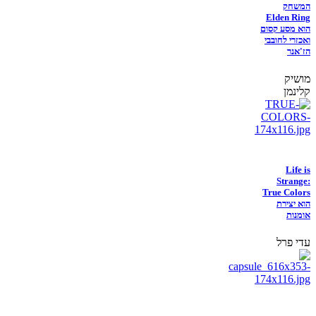
המשחק
Elden Ring
הוא מסע קסום
ואכזרי לחובבי
הז'אנר
מושיק
קלינמן
Life is
Strange:
True Colors
הוא יצירת
אומנות
עדי פרל