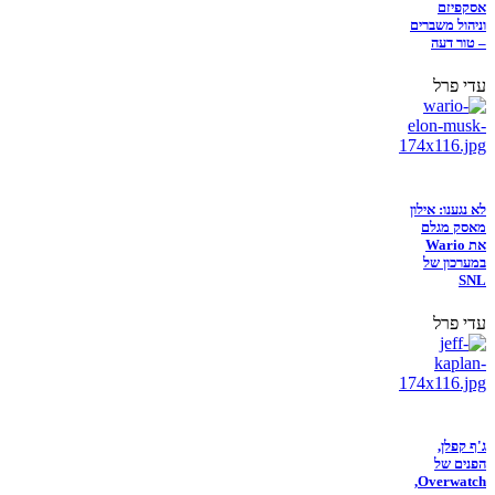
אסקפיזם
וניהול משברים
– טור דעה
עדי פרל
לא נגענו: אילון
מאסק מגלם
את Wario
במערכון של
SNL
עדי פרל
ג'ף קפלן,
הפנים של
Overwatch,