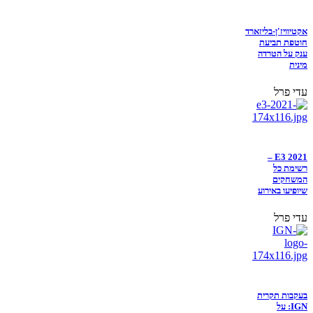
אקטיוויז'ן-בליזארד
חוטפת תביעת
ענק על הטרדה
מינית
עדי פרל
E3 2021 –
רשימת כל
המשחקים
שיופיעו באירוע
עדי פרל
בעקבות תקרית
IGN: על