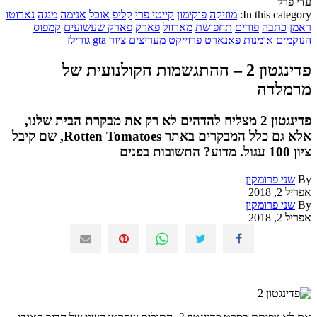
עדי פרל
In this category:
מוזיקה
פוקימון
קייטי פרי
קליפ
אוכל
אנימה
מנגה
נארוטו
ראמן
כתבה
פורים
תחפושת
מארוול
פארק
פארק שעשועים
קמפוס
הנוקמים
אומנות
פאנארט
פרוייקט מעריצים
ציור
gta
גורילז
פדינגטון 2 – ההתגשמות הקולנועית של
מרמלדה
פדינגטון 2 מצליח להדהים לא רק את מבקרת הבית שלנו,
אלא גם כלל המבקרים באתר Rotten Tomatoes, שם קיבל
ציון 100 עגול. מדוע? התשובות בפנים
By
שני פרומקין
אפריל 2, 2018
By
שני פרומקין
אפריל 2, 2018