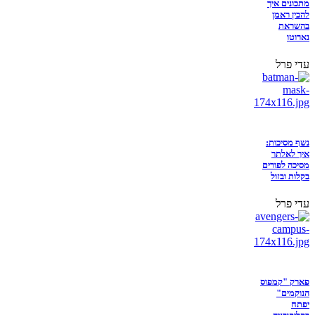
מתכונים איך
להכין ראמן
בהשראת
נארוטו
עדי פרל
נשף מסיכות:
איך לאלתר
מסיכה לפורים
בקלות ובזול
עדי פרל
פארק "קמפוס
הנוקמים"
יפתח