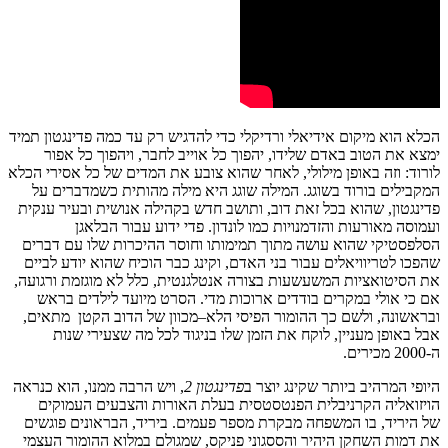
הכלא
הוא
מיקום
אידיאלי
ורדיקלי
כדי
להדגיש
רק
עד
כמה
פדינגטון
תמיד
ימצא
את
הטוב
באדם
שלידו
,
יהפוך
כל
אוייב
לחבר
,
ויהפוך
כל
אפור
לורוד
:
וזה
באופן
מילולי
,
לאחר
שהוא
צובע
את
המדים
של
כל
אסירי
הכלא
המקבילים
בורוד
בשוגג
.
המילה
שוגג
היא
מילה
מהותית
כשמדברים
על
פדינגטון
,
שהוא
בכל
זאת
דוב
,
ותושב
חדש
בקהילה
אנושית
ובעיר
ענקית
ועמוסה
מאורעות
והזדמנויות
כמו
לונדון
.
פדי
ידוע
עבור
הבלאגן
הסלפסטיקי
שהוא
עושה
מתוך
תמימותו
וחוסר
ההיכרות
שלו
עם
דברים
שהפכו
לטריוויאלים
עבור
בני
האדם
,
וקינג
כבר
הוכיח
שהוא
יודע
לביים
את
הסיטואציות
המשעשעות
בצורה
אנטלגנטית
,
כלל
לא
מוגזמת
ורגועה
,
אם
כי
אולי
במקרים
בודדים
ארוכות
מדי
.
הסרט
מיועד
לילדים
בראש
ובראשונה
,
ולשם
כך
ההומור
הפיסי
הלא
–
מכוון
של
הדוב
הקטן
מתאים
,
אבל
באופן
מעניין
,
לוקח
את
הזמן
שלו
בניגוד
לכל
מה
שצעירי
שנות
ה
-2000
מכירים
.
היופי
המרהיב
ביותר
שקינג
יוצר
ב
פדינגטון
2
,
ויש
הרבה
ממנו
,
הוא
כנראה
הויזואליה
הקרניבלית
הפנטסטסית
בעלת
האורות
והצבעים
העמוקים
של
ה
יריד
,
בו
המשפחה
מבקרת
מספר
פעמים
.
ביריד,
הבראונים
פוגשים
את
דמות
השחקן
היהיר
והססגוני
פניקס
,
שמגולם
במלוא
ההומור
העצמי