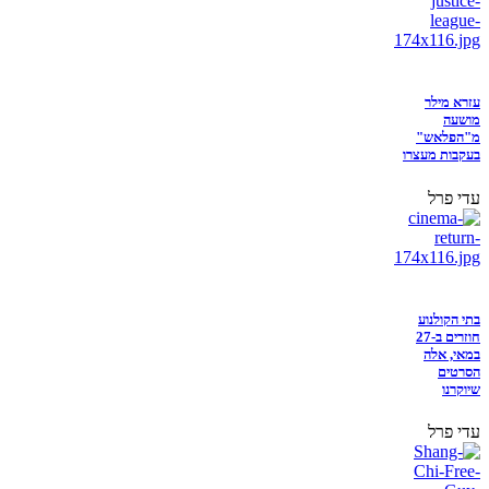
עזרא מילר
מושעה
מ"הפלאש"
בעקבות מעצרו
עדי פרל
בתי הקולנוע
חוזרים ב-27
במאי, אלה
הסרטים
שיוקרנו
עדי פרל