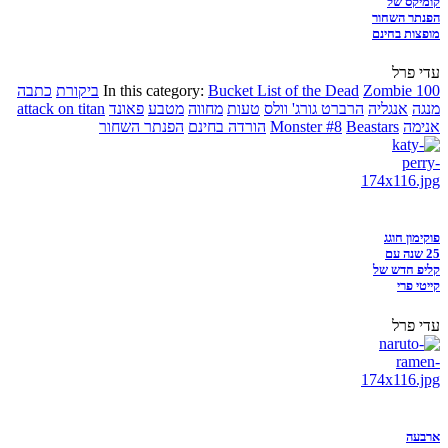
קומיקס של
הפנתר השחור
מופצות בחינם
עדי פרל
Zombie 100
Bucket List of the Dead
In this category:
ביקורת
כתבה
מנגה
אנגליה
הרברט גורג' וולס
טעות
מחווה
מטבע
פאונד
attack on titan
אנימה
Beastars
Monster #8
הורדה בחינם
הפנתר השחור
פוקימון חוגג
25 שנה עם
קליפ חדש של
קייטי פרי
עדי פרל
ארבעה