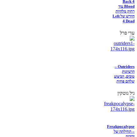
Back 4
Blood עוד
רחוק מלהיות
היורש של Left
4 Dead
עדי פרל
Outriders –
הרעיונות
טובים, הביצוע
שלהם פחות
גיל גוטקין
Freakpocalypse
– תחילתה של
ידידות