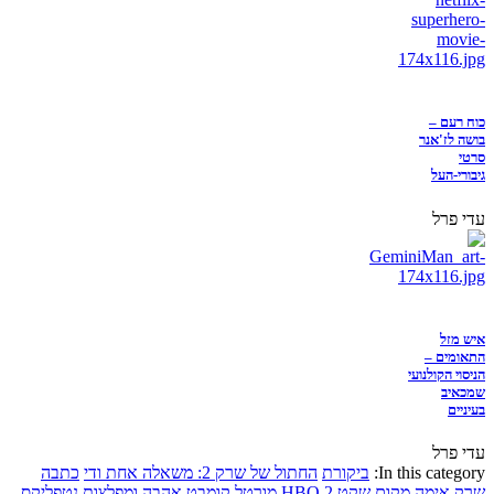
כוח רעם –
בושה לז'אנר
סרטי
גיבורי-העל
עדי פרל
איש מזל
התאומים –
הניסוי הקולנועי
שמכאיב
בעיניים
עדי פרל
In this category:
ביקורת
החתול של שרק 2: משאלה אחת ודי
כתבה
שרק
אימה
מקום שקט 2
HBO
מורטל קומבט
אהבה ומפלצות
נטפליקס