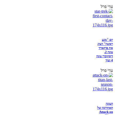
עדי פרל
יום "מגע
ראשון" הציג
את פיקארד
עונה 2,
דיסקוברי עונה
4 ועוד
עדי פרל
העונה
האחרונה של
Attack on