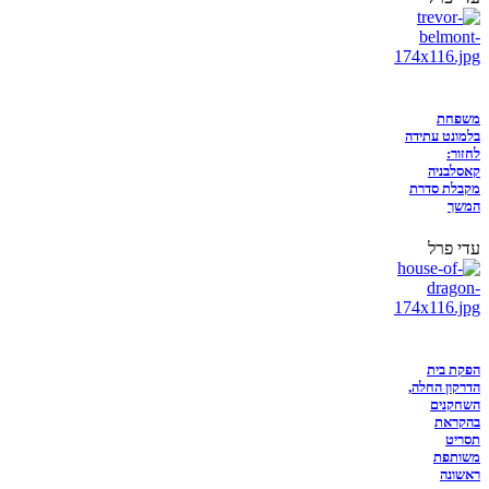
משפחת
בלמונט עתידה
לחזור:
קאסלבניה
מקבלת סדרת
המשך
עדי פרל
הפקת בית
הדרקון החלה,
השחקנים
בהקראת
תסריט
משותפת
ראשונה