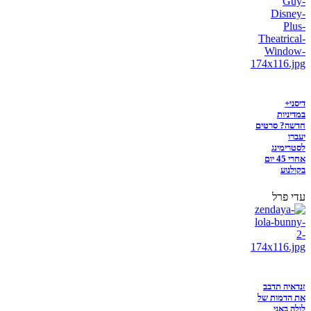
דיסני+
במדיניות
חדשה? סרטים
יעברו
לסטרימינג
אחרי 45 יום
בקולנוע
עדי פרל
זנדאיה תדבב
את הדמות של
לולה באני