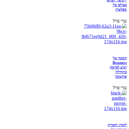
– סיפור קפקאי
בעולם של
מפלצות
עדי פרל
המנגה של
Beastars
תגיע לסיומה
בתחילת
אוקטובר
עדי פרל
לזכרו: חוברות