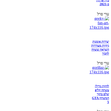
בקליפורניה
ב-2021
עדי פרל
יצירות אומנות
גיקיות מעוררות
השראה ששווה
להכיר
עדי פרל
להקת גורילז
עשתה קליפ
שלם בתוך
המשחק GTA
5