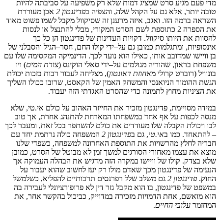
מדי
פעם
מגיע
סרט
שמציג
דמות
שלא
רק
משפיעה
על
סביבתה
להיות
טובה
יותר
,
אלא
גם
על
הקהל
שלה
,
והצפיה
ב
פדינגטון
2
אכן
מעוררת
השראה
ברמה
הזו
.
ואגב
,
איזה
מרענן
זה
שסיקוול
מקבל
לשמו
פשוט
מאוד
את
הספרה
2 כתוספת ל
שם
הסרט
המקורי
,
מבלי
להתנצל
או
לנסות
להסוות
את
היותו
סיקוול
.
דקויות
העדינות
של
פדינגטון
הן
כל
כך
אינסופיות
,
ומתגלמות
כמובן
גם
על
–
ידי
קולו
החם
,
חסר
–
הגיל
והסבלני
של
בן
וויישו
שמדובב
אותו
,
כאילו
הוא
נועד
לכך
.
הדינמיקה
המקסימה
שלו
עם
משפחת
בראון
,
שהוריה
מגולמים
על
–
ידי
סאלי
הוקינס
(
צורת
המים
)
ויו
בונוויל
(
רוברט
קרולי
מ
אחוזת
דאונטון
),
מצליחה
לעבור
רבות
בזכות
יכולת
הגשת
ההומור
הניואנסי
והמשחק
האמין
של
הקאסט
,
שרובו
ככולו
השליך
את
הציניות
מחוץ
לתמונה
כדי
שהסרט
האגדתי
הזה
יעבוד
.
במידה
מסויימת
,
פדינגטון
מזכיר
את
החייזר
האהוב
על
כולם
אי
.
טי
,
שלא
מנסה
לכפות
על
אף
אחד
במשפחתו
המארחת
להתנהג
אחרת
,
אך
טוב
לבו
ויכולת
הקבלה
שלו
מעודדים
את
כולם
להשתפר
בכל
זאת
,
ומעבר
לכך
–
להתאחד
.
כמו
ב
אי
.
טי
,
גם
ב
פדינגטון
2
המשפחה
כולה
נרתמת
יחד
עם
חבריה
לחלץ
מהרשויות
את
התוספת
האחרונה
למשפחה
,
כשפדי
שלנו
מוצא
את
עצמו
מאחורי
הסורגים
למשך
זמן
לא
מבוטל
של
הסרט
,
כמובן
שלא
בצדק
.
קולו
של
וויישו
במקרה
הזה
מדגיש
את
הבהלה
העמוקה
אך
הנעימה
של
פדינגטון
מכך
שאדם
מולו
רק
יעז
לחשוב
שהוא
יעבור
על
החוק
.
פדינגטון
2
גם
משלב
שלל
רפרנסים
תרבותיים
להפליא
,
כשלמשל
במשפט
של
פדינגטון
,
בו
הוא
מקבל
גזר
דין
לא
פרופורציונלי
לעבירה
בה
הוא
מואשם
,
אחת
הדמויות
מזכירה
במדוייק
,
כביכול
בהקשר
אחר
,
את
המחזמר
עלובי
החיים
.