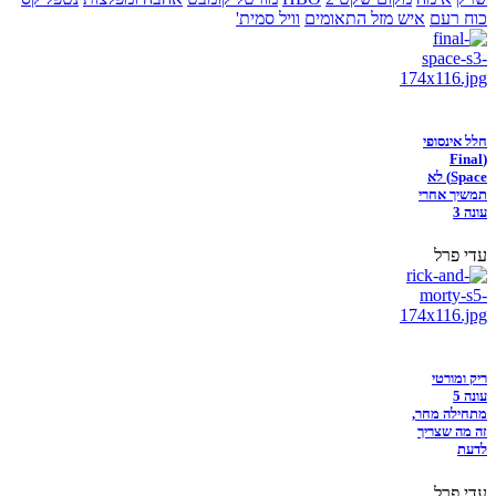
כוח רעם
איש מזל התאומים
וויל סמית'
חלל אינסופי
(Final
Space) לא
תמשיך אחרי
עונה 3
עדי פרל
ריק ומורטי
עונה 5
מתחילה מחר,
זה מה שצריך
לדעת
עדי פרל