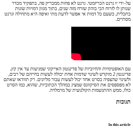
על
–
ידי
יו
גרנט
הכריזמטי
.
גרנט
לא
פחות
ממבריק
פה
,
בתפקיד
מבדר
שנותן
לו
לזרוח
הכי
בוהק
שזרח
מזה
שנים
,
בתוך
מגוון
דמויות
שונות
בתכלית
,
כשעם
כל
דמות
אי
אפשר
לדעת
מתי
ואיפה
היא
מתחילה
וגרנט
מסתיים
.
עם
האופטימיות
והחיוביות
של
פדינגטון
האייקוני
שמגיעות
עד
אין
קץ
,
פדינגטון
2
מוקדש
לשינוי
שדמות
אחת
יכולה
לעשות
בחייהם
של
רבים
,
ולשינוי
שהצפיה
בסרט
אחד
יכול
לעשות
עבור
מליונים
.
רק
תוודאו
שאתם
לא
מפספסים
את
הסיקוונס
שמציג
במהלך
הכתוביות
,
שהוא, כמו הסרט
כולו,
ממש
ההתגשמות
הקולנועית
של
מרמלדה
.
תגובות
In this article