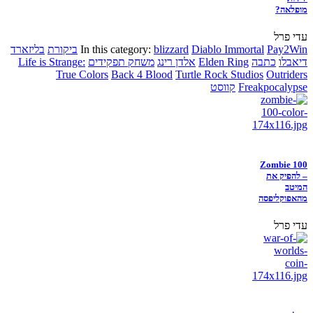
מופלאה?
עדי פרל
Pay2Win
Diablo Immortal
blizzard
In this category:
ביקורת
בליזארד
דיאבלו
כתבה
Elden Ring
אלדן רינג
משחק תפקידים
Life is Strange:
True Colors
Back 4 Blood
Turtle Rock Studios
Outriders
Freakpocalypse
קווסט
Zombie 100
– להפיק את
המיטב
מהאפוקליפסה
עדי פרל