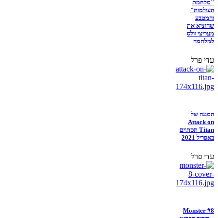
"מלחמת
העולמות"
והמטבע
שהוציא את
מעריצי וולס
למלחמה
עדי פרל
המנגה של
Attack on
Titan תסתיים
באפריל 2021
עדי פרל
Monster #8