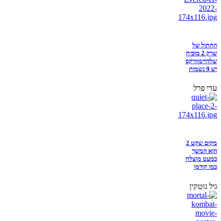
החתול של
שרק 2 מוכיח
שלדרימוורקס
יש 9 נשמות
עדי פרל
מקום שקט 2
הוא המשך
כמעט מוצלח
כמו קודמו
גיל גוטקין