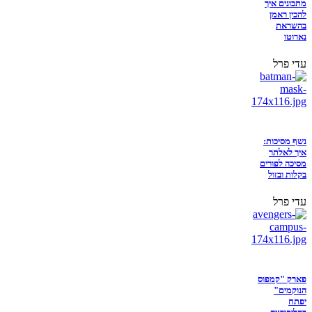
מתכונים איך
להכין ראמן
בהשראת
נארוטו
עדי פרל
נשף מסיכות:
איך לאלתר
מסיכה לפורים
בקלות ובזול
עדי פרל
פארק "קמפוס
הנוקמים"
יפתח