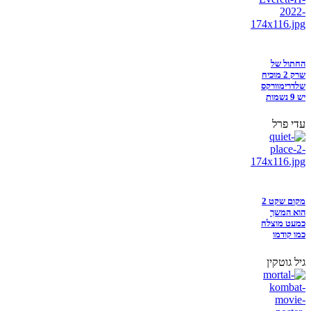
החתול של
שרק 2 מוכיח
שלדרימוורקס
יש 9 נשמות
עדי פרל
מקום שקט 2
הוא המשך
כמעט מוצלח
כמו קודמו
גיל גוטקין