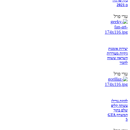
בקליפורניה
ב-2021
עדי פרל
יצירות אומנות
גיקיות מעוררות
השראה ששווה
להכיר
עדי פרל
להקת גורילז
עשתה קליפ
שלם בתוך
המשחק GTA
5