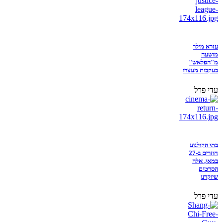
עזרא מילר
מושעה
מ"הפלאש"
בעקבות מעצרו
עדי פרל
בתי הקולנוע
חוזרים ב-27
במאי, אלה
הסרטים
שיוקרנו
עדי פרל