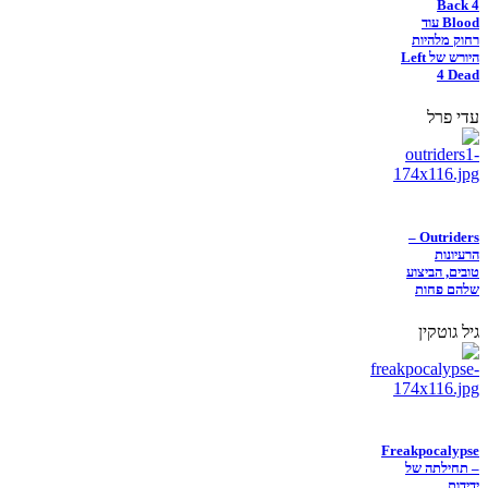
Back 4
Blood עוד
רחוק מלהיות
היורש של Left
4 Dead
עדי פרל
Outriders –
הרעיונות
טובים, הביצוע
שלהם פחות
גיל גוטקין
Freakpocalypse
– תחילתה של
ידידות