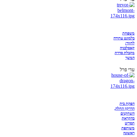
משפחת
בלמונט עתידה
לחזור:
קאסלבניה
מקבלת סדרת
המשך
עדי פרל
הפקת בית
הדרקון החלה,
השחקנים
בהקראת
תסריט
משותפת
ראשונה