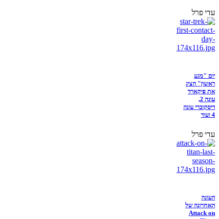
עדי פרל
יום "מגע
ראשון" הציג
את פיקארד
עונה 2,
דיסקוברי עונה
4 ועוד
עדי פרל
העונה
האחרונה של
Attack on