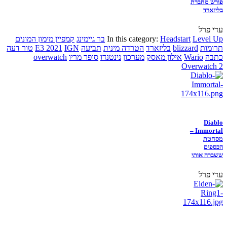
פורש מחברת
בליזארד
עדי פרל
Level Up
Headstart
In this category:
בר גיימינג
קמפיין מימון המונים
תרומות
blizzard
בליזארד
הטרדה מינית
תביעה
IGN
E3 2021
טור דעה
כתבה
Wario
אילון מאסק
מערכון
נינטנדו
סופר מריו
overwatch
Overwatch 2
Diablo
Immortal –
מסחטת
הכספים
ששברה אותי
עדי פרל