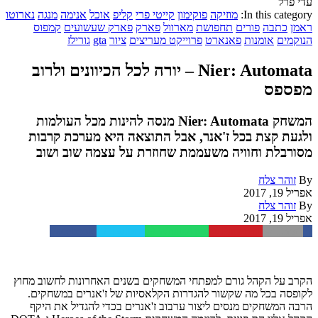
עדי פרל
In this category:
מוזיקה
פוקימון
קייטי פרי
קליפ
אוכל
אנימה
מנגה
נארוטו
ראמן
כתבה
פורים
תחפושת
מארוול
פארק
פארק שעשועים
קמפוס
הנוקמים
אומנות
פאנארט
פרוייקט מעריצים
ציור
gta
גורילז
Nier: Automata – יורה לכל הכיוונים ולרוב
מפספס
המשחק Nier: Automata מנסה להינות מכל העולמות
ולגעת קצת בכל ז'אנר, אבל התוצאה היא מערכת קרבות
מסורבלת וחוויה משעממת שחוזרת על עצמה שוב ושוב
By
זוהר צלח
אפריל 19, 2017
By
זוהר צלח
אפריל 19, 2017
Facebook
Twitter
WhatsApp
Pinterest
Email
הקרב על הקהל גורם למפתחי המשחקים בשנים האחרונות לחשוב מחוץ
לקופסה בכל מה שקשור להגדרות הקלאסיות של ז'אנרים במשחקים.
הרבה המשחקים מנסים ליצור ערבוב ז'אנרים בכדי להגדיל את היקף