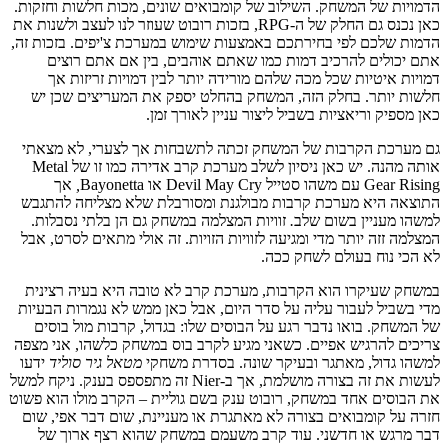
הדמויות של המשחק. השילוב של קומבואים שונים, מכות חלשות וחזקות.
כאן נכנס גם החלק של ה-RPG, בזכות רובוט שעוזר לנו לעצב ולשנות את
הדמות שלכם לפי בחירתכם באמצעות שימוש במערכת צ'יפים. בזכות זה,
אתם יכולים להרכיב דמות כמו שאתם אוהבים, בין אם אתם רוצים
דמויות איטיות שכל מכה שלהם מורידה יותר לבין דמויות זריזות אך
חלשות יותר. בחלק הזה, המשחק בהחלט יספק את המעריצים שכן יש
כאן מספיק וריאציות בשביל ליצור עניין לאורך זמן.
גם מערכת הקרבות של המשחק זכתה לתשבחות אך לצערי, לא מצאתי
אותה מהנה. יש כאן ניסיון לשלב מערכת קרב אדירה כמו זו של Metal
Gear Rising עם משהו סטייל Devil May Cry או Bayonetta
,
אך
התוצאה היא מערכת קרבות מבולגנת ומסורבלת שלא מצליחה להתגבש
למשהו מעניין בשום שלב
.
זוויות המצלמה במשחק גם הן בלתי נסבלות.
המצלמה זזה יותר מדי ומגיעה לזוויות הזויות. זה אולי מתאים לסרט, אבל
לא הכי נוח בעולם לשחק ככה.
במשחק שעיקרו הוא הקרבות, מערכת קרב לא טובה היא בעיה רצינית
מדי בשביל לעבור עליה על סדר היום, אבל כאן ממש לא נגמרות הבעיות
של המשחק. בואו נדבר רגע על הבוסים שלו: בגדול, קרבות מול בוסים
צריכים להרגיש אפיים. כשאני מגיע לקרב בוס במשחק כלשהו, אני מצפה
למשהו גדול, מאתגר ובעיקר שונה. בסדרת משחקי
מטאל גיר סוליד
ידעו
לעשות את זה בצורה מושלמת, אך ב-Nier זה מתפספס בענק. ניקח למשל
את הבוסים אחד במשחק, רובוט ענק בשם גוליית – הקרב מולו הוא פשוט
חזרה על קומבואים בצורה לא מאתגרת או מעניינת, שום דבר אפי, שום
דבר מרגש או חדשני. עוד קרב משעמם במשחק שהוא רצף ארוך של