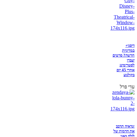
דיסני+
במדיניות
חדשה? סרטים
יעברו
לסטרימינג
אחרי 45 יום
בקולנוע
עדי פרל
זנדאיה תדבב
את הדמות של
לולה באני