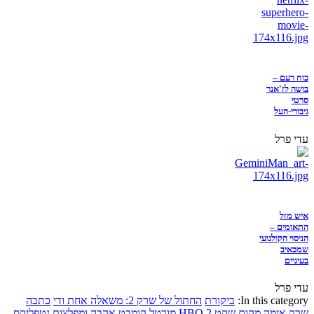
כוח רעם –
בושה לז'אנר
סרטי
גיבורי-העל
עדי פרל
איש מזל
התאומים –
הניסוי הקולנועי
שמכאיב
בעיניים
עדי פרל
In this category:
ביקורת
החתול של שרק 2: משאלה אחת ודי
כתבה
שרק
אימה
מקום שקט 2
HBO
מורטל קומבט
אהבה ומפלצות
נטפליקס