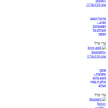
מורטל קומבט
הסרט –
הפאנסרביס
משתלט על
הסיפור
עדי פרל
אהבה
ומפלצות –
ביצוע מרגש
ומלא חן בסוף
העולם
עדי פרל