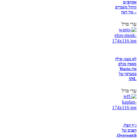
אסקפיזם
וניהול משברים
– טור דעה
עדי פרל
לא נגענו: אילון
מאסק מגלם
את Wario
במערכון של
SNL
עדי פרל
ג'ף קפלן,
הפנים של
Overwatch,