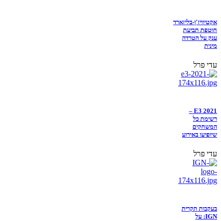
אקטיוויז'ן-בליזארד
חוטפת תביעת
ענק על הטרדה
מינית
עדי פרל
E3 2021 –
רשימת כל
המשחקים
שיופיעו באירוע
עדי פרל
בעקבות תקרית
IGN: על