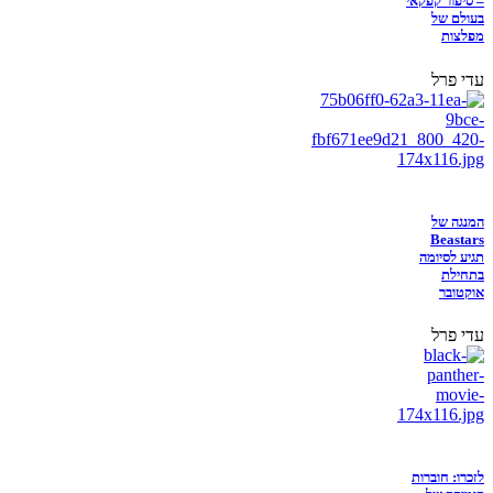
– סיפור קפקאי
בעולם של
מפלצות
עדי פרל
המנגה של
Beastars
תגיע לסיומה
בתחילת
אוקטובר
עדי פרל
לזכרו: חוברות