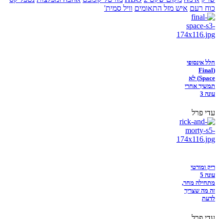
כוח רעם
איש מזל התאומים
וויל סמית'
חלל אינסופי
(Final
Space) לא
תמשיך אחרי
עונה 3
עדי פרל
ריק ומורטי
עונה 5
מתחילה מחר,
זה מה שצריך
לדעת
עדי פרל