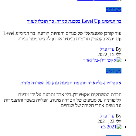
משחקים
בר הגיימינג Level Up בסכנת סגירה, כך תוכלו לעזור
עוד קורבן פוטנציאלי של סגרים והנחיות קורונה: בר הגיימינג Level
Up יוצא בקמפיין תרומות בניסיון אחרון להצילו מפני סגירה
By
עדי פרל
יולי 15, 2022
משחקים
אקטיוויז'ן-בליזארד חוטפת תביעת ענק על הטרדה מינית
חברת המשחקים אקטיוויז'ן-בליזארד נתבעת על ידי מדינת
קליפורניה על סעיפים של הטרדה מינית, הפלייה בשכר והתעמרות
נגד נשים אחרי חקירה של שנתיים
By
עדי פרל
יולי 23, 2021