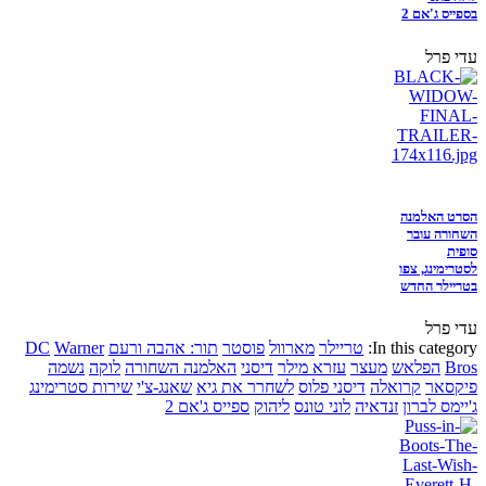
בספייס ג'אם 2
עדי פרל
הסרט האלמנה
השחורה עובר
סופית
לסטרימינג, צפו
בטריילר החדש
עדי פרל
In this category:
טריילר
מארוול
פוסטר
תור: אהבה ורעם
Warner
DC
Bros
הפלאש
מעצר
עזרא מילר
דיסני
האלמנה השחורה
לוקה
נשמה
פיקסאר
קרואלה
דיסני פלוס
לשחרר את גיא
שאנג-צ'י
שירות סטרימינג
ג'יימס לברון
זנדאיה
לוני טונס
ליהוק
ספייס ג'אם 2