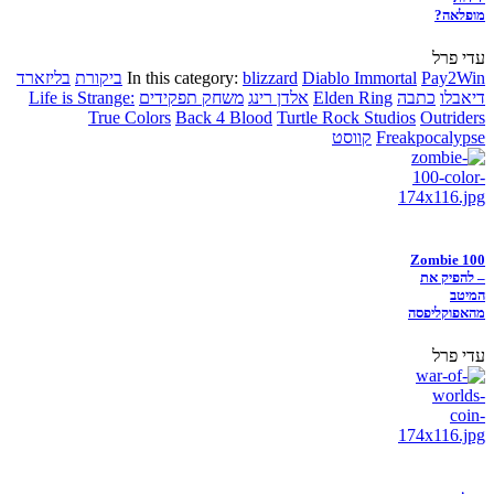
מופלאה?
עדי פרל
Pay2Win
Diablo Immortal
blizzard
In this category:
ביקורת
בליזארד
דיאבלו
כתבה
Elden Ring
אלדן רינג
משחק תפקידים
Life is Strange:
True Colors
Back 4 Blood
Turtle Rock Studios
Outriders
Freakpocalypse
קווסט
Zombie 100
– להפיק את
המיטב
מהאפוקליפסה
עדי פרל