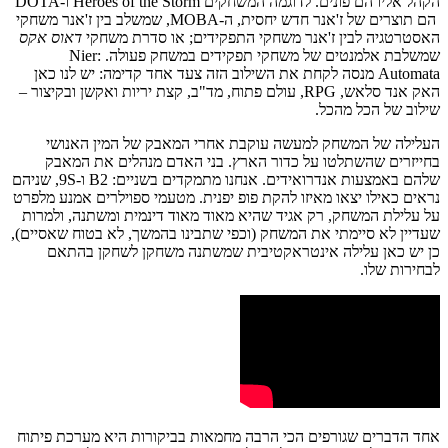
הקהל אליו הם פונים. לדוגמה המשחקים Heroes of the Storm ו-DOTA
הם תוצרים של ז'אנר חדש יחסית, ה-MOBA, שמשלב בין ז'אנר משחקי
האסטרטגיה לבין ז'אנר משחקי התפקידים; או סדרת משחקי
דאוס אקס
שמשלבת אלמנטים של משחקי תפקידים במשחק פעולה. Nier:
Automata מנסה לקחת את השילוב הזה צעד אחד קדימה: יש לנו כאן
האק אנד סלאש, RPG, עולם פתוח, מד"ב, קצת יריות ואקשן ובקיצור –
שילוב של הכל מהכל.
העלילה של המשחק למעשה עוקבת אחרי המאבק של המין האנושי
בחייזרים שהשתלטו על כדור הארץ. בני האדם מנהלים את המאבק
שלהם באמצעות אנדרואידים. אנחנו מתמקדים בשניים: B2 ו-9S, שניהם
נראים כאילו יצאו מאיזו להקת פופ יפנית. מטעמי ספוילרים אמנע מלפרט
על עלילת המשחק, רק אגיד שהיא מאוד מאוד דינמית ומשתנה, ולמרות
שעדיין לא סיימתי את המשחק (וכפי שתבינו בהמשך, לא בטוח שאסיים),
כן יש כאן עלילה אינטראקטיבית שמשתנה משחקן לשחקן בהתאם
לבחירות שלו.
אחד הדברים שגורפים הכי הרבה מחמאות בביקורות היא מערכת פיתוח