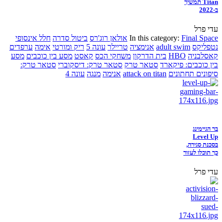
Titan תמשיך
ב-2022
עדי פרל
Final Space
In this category:
אולאן רוג'רס
ביטול סדרה
חלל אינסופי
נטפליקס
adult swim
אנימציה
טריילר
עונה 5
ריק ומורטי
אימה
ערפדים
קאסלבניה
HBO
בית הדרקון
משחקי הכס
קאסט
מסע בין כוכבים
מסע
בין כוכבים: פיקארד
סטאר טרק
סטאר טרק: דיסקוברי
סטאר טרק:
סיפונים תחתונים
attack on titan
אנימה
מנגה
עונה 4
בר הגיימינג
Level Up
בסכנת סגירה,
כך תוכלו לעזור
עדי פרל