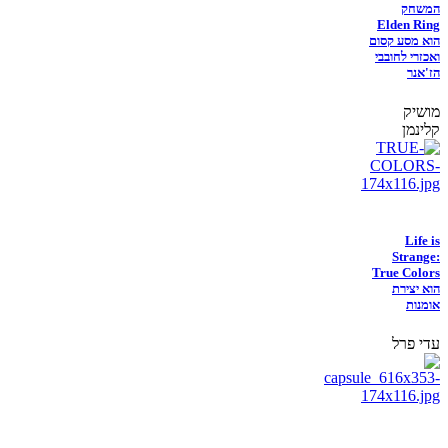
המשחק
Elden Ring
הוא מסע קסום
ואכזרי לחובבי
הז'אנר
מושיק
קלינמן
Life is
Strange:
True Colors
הוא יצירת
אומנות
עדי פרל