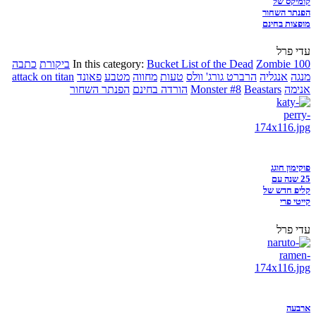
קומיקס של
הפנתר השחור
מופצות בחינם
עדי פרל
Zombie 100
Bucket List of the Dead
In this category:
ביקורת
כתבה
מנגה
אנגליה
הרברט גורג' וולס
טעות
מחווה
מטבע
פאונד
attack on titan
אנימה
Beastars
Monster #8
הורדה בחינם
הפנתר השחור
פוקימון חוגג
25 שנה עם
קליפ חדש של
קייטי פרי
עדי פרל
ארבעה