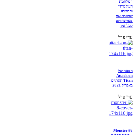
"מלחמת
העולמות"
והמטבע
שהוציא את
מעריצי וולס
למלחמה
עדי פרל
המנגה של
Attack on
Titan תסתיים
באפריל 2021
עדי פרל
Monster #8