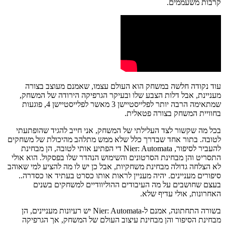
קרבות משעממים.
עוד נקודה חלשה במשחק הוא העולם עצמו, שאמנם מעוצב בצורה
מעניינת, אבל דלות הצבע שלו ובעיקר הגרפיקה הירודה של המשחק,
שמתאימה הרבה יותר לפלייסטיישן 3 מאשר לפלייסטיישן 4, פוגעות
בחוויית המשחק בצורה פטאלית.
בכל מה שקשור לצד העלילתי של המשחק, אני חייב להגיד שהופתעתי
לטובה. בתור אחד שבדרך כלל שלא ממש מתלהב מהיכולת של משחקים
להעביר לסיפור, Nier: Automata די הפתיע אותי לטובה, הן מבחינת
התסריט והן מבחינת הסרטונים והשימוש הנהדר שלו בפסקול. הוא אולי
לא הצלחה גדולה מבחינת משחקיות, אבל כן יש לו מה להציע למי שאוהב
סיפורים מעניינים. יהיה מעניין לראות אותו כסרט בעתיד או כסדרה..
בעצם שחושבים על מה העיבודים ההוליוודיים למשחקים בשנים
האחרונות, אולי עדיף שלא.
בשורה התחתונה, אמנם ל-Nier: Automata יש רעיונות מעניינים, הן
מבחינת הסיפור והן מבחינת עיצוב העולם של המשחק, אך הגרפיקה