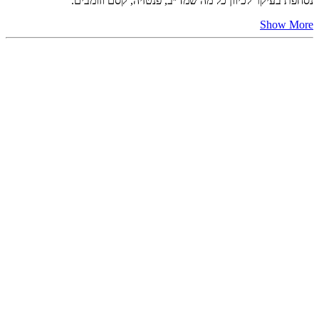
נסחפת בעיקר לכיוון כל מה שמד״ב, פנטזיה, קסם וזומבים.
Show More