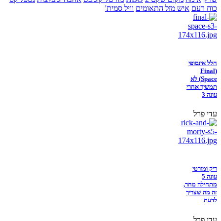
כוח רעם
איש מזל התאומים
וויל סמית'
חלל אינסופי
(Final
Space) לא
תמשיך אחרי
עונה 3
עדי פרל
ריק ומורטי
עונה 5
מתחילה מחר,
זה מה שצריך
לדעת
עדי פרל