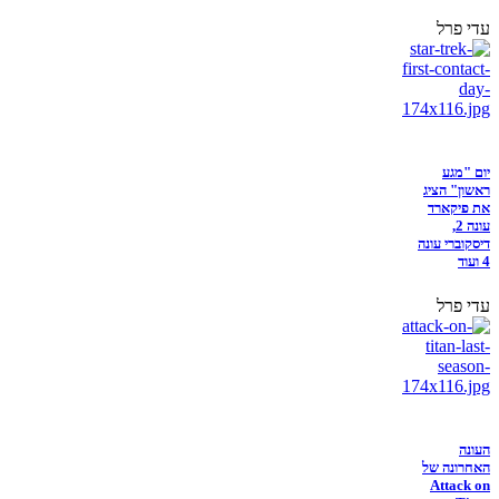
עדי פרל
יום "מגע
ראשון" הציג
את פיקארד
עונה 2,
דיסקוברי עונה
4 ועוד
עדי פרל
העונה
האחרונה של
Attack on