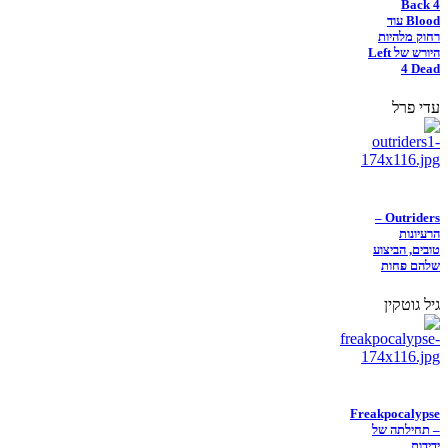
Back 4
Blood עוד
רחוק מלהיות
היורש של Left
4 Dead
עדי פרל
Outriders –
הרעיונות
טובים, הביצוע
שלהם פחות
גיל גוטקין
Freakpocalypse
– תחילתה של
ידידות