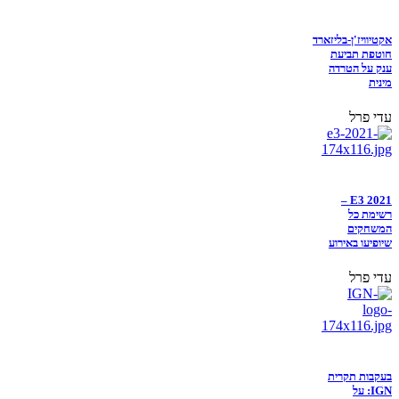
אקטיוויז'ן-בליזארד
חוטפת תביעת
ענק על הטרדה
מינית
עדי פרל
E3 2021 –
רשימת כל
המשחקים
שיופיעו באירוע
עדי פרל
בעקבות תקרית
IGN: על