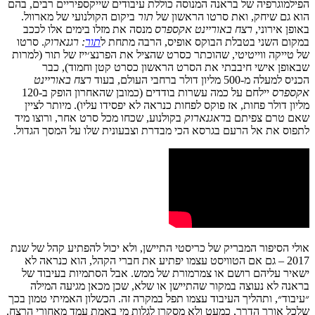
הפילמוגרפיה
של
בראנה
המנוסה
כוללת
עיבודים
שייקספיריים
רבים
,
בהם
הוא
גם
שיחק
,
ואת
סרטו
הראשון
של
תור
ביקום
הקולנועי
של
מארוול
.
באופן
אירוני
,
רצח
באוריינט
אקספרס
מנסה
את
מזלו
בימים
אלו
לככב
ב
מקום
השני
בטבלת
הבוקס
אופיס
,
הרבה
מתחת
ל
תור
:
רגנארוק
.
סרטו
של
טייקה
ווייטיטי
,
שהוכתר
כסרט
שהציל
את
הפרנצ׳ייז
של
תור
(
למרות
שבאופן
אישי
חיבבתי
את
הסרט
הראשון
כסרט
קטן
וחמוד
),
כבר
הכניס
למעלה
מ
-500
מליון
דולר
ברחבי
העולם
,
בעוד
רצח
באוריינט
אקספרס
יילחם על כמה עשרות בודדים (כמובן שהאחרון הופק ב-120
מליון דולר פחות, אז פוקס לפחות כנראה לא יפסידו עליו)
.
מיותר
לציין
שאם
טרם
צפיתם
ב
ראגנארוק
בקולנוע
,
שכחו
מכל
סרט
אחר
,
ורוצו
מיד
לתפוס
את
אל
הרעם
בגרסא
הכי
מבדרת
וצבעונית
שלו
על
המסך
הגדול
.
אולי
הסיפור
המבריק
של
כריסטי
התיישן
,
ולא
יכול
להפתיע
קהל
של
שנת
2017 –
גם
אם
הטוויסט
עצמו
יפתיע
את
חברי
הקהל
,
הוא
כנראה
לא
ישאיר
עליהם
רושם
או
צמרמורת
של
ממש
.
אבל
הסתמיות
בעיבוד
של
בראנה
לא
נעוצה
במקור
שהתיישן
או
שלא
,
שכן
מכאן
מגיעה
המילה
״עיבוד״
,
ותהליך
העיבוד
עצמו
תפל
במקרה
זה
.
הכשלון
האמיתי
טמון
בכך
שלכל
אורך
הדרך
,
כמעט
ולא
מסקרן
לגלות
מי
באמת
עמד
מאחורי
הרצח
.