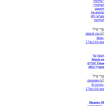
"מלחמת
העולמות"
והמטבע
שהוציא את
מעריצי וולס
למלחמה
עדי פרל
המנגה של
Attack on
Titan תסתיים
באפריל 2021
עדי פרל
Monster #8