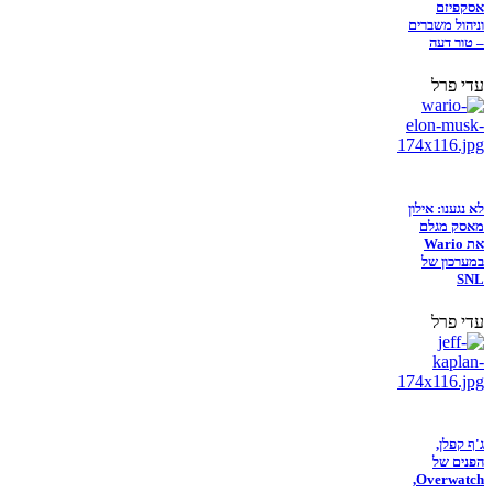
אסקפיזם
וניהול משברים
– טור דעה
עדי פרל
לא נגענו: אילון
מאסק מגלם
את Wario
במערכון של
SNL
עדי פרל
ג'ף קפלן,
הפנים של
Overwatch,