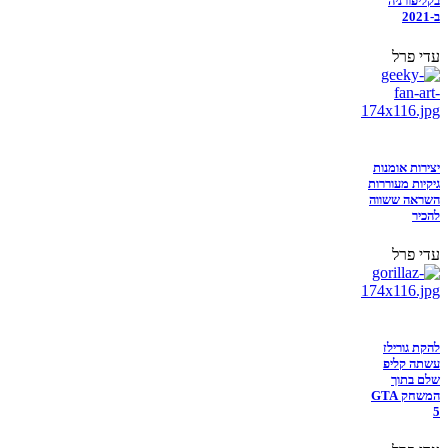
בקליפורניה
ב-2021
עדי פרל
יצירות אומנות
גיקיות מעוררות
השראה ששווה
להכיר
עדי פרל
להקת גורילז
עשתה קליפ
שלם בתוך
המשחק GTA
5