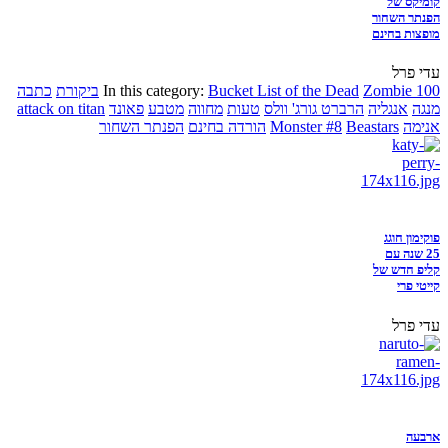
קומיקס של
הפנתר השחור
מופצות בחינם
עדי פרל
Zombie 100
Bucket List of the Dead
In this category:
ביקורת
כתבה
מנגה
אנגליה
הרברט גורג' וולס
טעות
מחווה
מטבע
פאונד
attack on titan
אנימה
Beastars
Monster #8
הורדה בחינם
הפנתר השחור
פוקימון חוגג
25 שנה עם
קליפ חדש של
קייטי פרי
עדי פרל
ארבעה