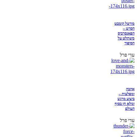
מורטל קומבט
הסרט –
הפאנסרביס
משתלט על
הסיפור
עדי פרל
אהבה
ומפלצות –
ביצוע מרגש
ומלא חן בסוף
העולם
עדי פרל