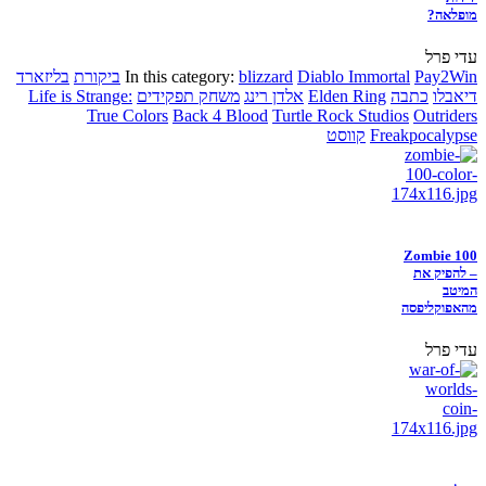
מופלאה?
עדי פרל
Pay2Win
Diablo Immortal
blizzard
In this category:
ביקורת
בליזארד
דיאבלו
כתבה
Elden Ring
אלדן רינג
משחק תפקידים
Life is Strange:
True Colors
Back 4 Blood
Turtle Rock Studios
Outriders
Freakpocalypse
קווסט
Zombie 100
– להפיק את
המיטב
מהאפוקליפסה
עדי פרל