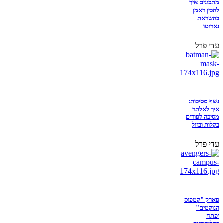
מתכונים איך
להכין ראמן
בהשראת
נארוטו
עדי פרל
נשף מסיכות:
איך לאלתר
מסיכה לפורים
בקלות ובזול
עדי פרל
פארק "קמפוס
הנוקמים"
יפתח