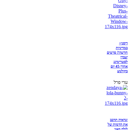
דיסני+
במדיניות
חדשה? סרטים
יעברו
לסטרימינג
אחרי 45 יום
בקולנוע
עדי פרל
זנדאיה תדבב
את הדמות של
לולה באני