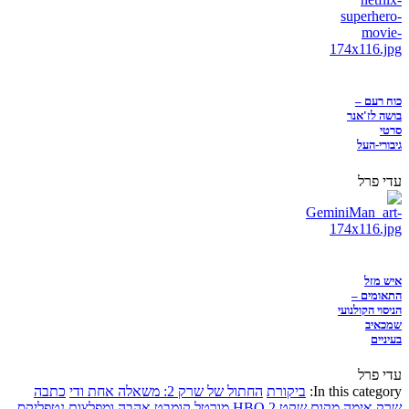
כוח רעם –
בושה לז'אנר
סרטי
גיבורי-העל
עדי פרל
איש מזל
התאומים –
הניסוי הקולנועי
שמכאיב
בעיניים
עדי פרל
In this category:
ביקורת
החתול של שרק 2: משאלה אחת ודי
כתבה
שרק
אימה
מקום שקט 2
HBO
מורטל קומבט
אהבה ומפלצות
נטפליקס