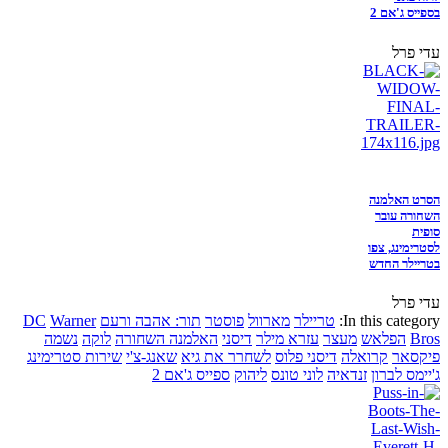
בספייס ג'אם 2
עדי פרל
הסרט האלמנה
השחורה עובר
סופית
לסטרימינג, צפו
בטריילר החדש
עדי פרל
In this category:
טריילר
מארוול
פוסטר
תור: אהבה ורעם
Warner
DC
Bros
הפלאש
מעצר
עזרא מילר
דיסני
האלמנה השחורה
לוקה
נשמה
פיקסאר
קרואלה
דיסני פלוס
לשחרר את גיא
שאנג-צ'י
שירות סטרימינג
ג'יימס לברון
זנדאיה
לוני טונס
ליהוק
ספייס ג'אם 2