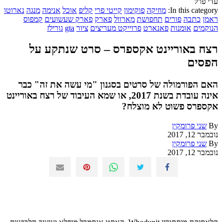
עדי פרל
In this category:
מוזיקה
פוקימון
קייטי פרי
קליפ
אוכל
אנימה
מנגה
נארוטו
ראמן
כתבה
פורים
תחפושת
מארוול
פארק
פארק שעשועים
קמפוס
הנוקמים
אומנות
פאנארט
פרוייקט מעריצים
ציור
gta
גורילז
רצח באוריינט אקספרס – סרט שנתקע על
הפסים
האם הפורמולה של סרטים בסגנון "מי עשה את זה" כבר
אינה עובדת בשנת 2017, או שמא העיבוד של רצח באוריינט
אקספרס פשוט לא מוצלח?
By
שני פרומקין
נובמבר 12, 2017
By
שני פרומקין
נובמבר 12, 2017