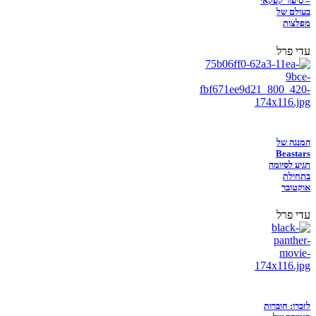
– סיפור קפקאי
בעולם של
מפלצות
עדי פרל
המנגה של
Beastars
תגיע לסיומה
בתחילת
אוקטובר
עדי פרל
לזכרו: חוברות