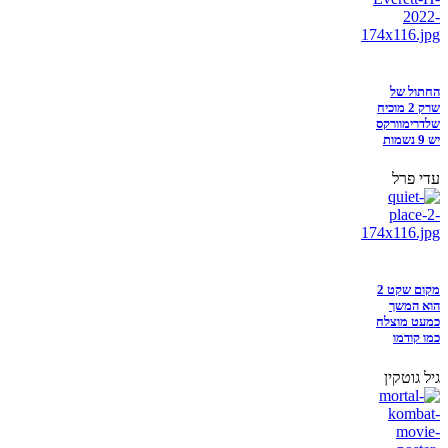
החתול של
שרק 2 מוכיח
שלדרימוורקס
יש 9 נשמות
עדי פרל
מקום שקט 2
הוא המשך
כמעט מוצלח
כמו קודמו
גיל גוטקין