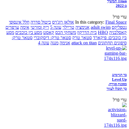
Titan תמשיך
ב-2022
עדי פרל
Final Space
In this category:
אולאן רוג'רס
ביטול סדרה
חלל אינסופי
נטפליקס
adult swim
אנימציה
טריילר
עונה 5
ריק ומורטי
אימה
ערפדים
קאסלבניה
HBO
בית הדרקון
משחקי הכס
קאסט
מסע בין כוכבים
מסע
בין כוכבים: פיקארד
סטאר טרק
סטאר טרק: דיסקוברי
סטאר טרק:
סיפונים תחתונים
attack on titan
אנימה
מנגה
עונה 4
בר הגיימינג
Level Up
בסכנת סגירה,
כך תוכלו לעזור
עדי פרל