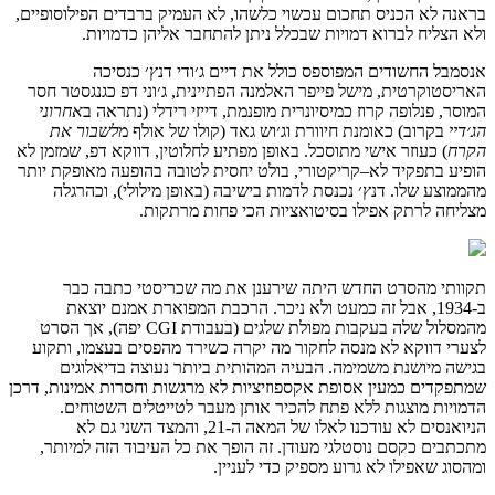
בראנה
לא
הכניס
תחכום
עכשוי
כלשהו
,
לא
העמיק
ברבדים
הפילוסופיים
,
ולא
הצליח
לברוא
דמויות
שבכלל
ניתן
להתחבר
אליהן
כדמויות
.
אנסמבל
החשודים
המפוספס
כולל
את
דיים
ג׳ודי
דנץ׳
כנסיכה
האריסטוקרטית
,
מישל
פייפר
האלמנה
הפתיינית
,
ג׳וני
דפ
כגנגסטר
חסר
המוסר
,
פנלופה
קרוז
כמיסיונרית
מופנמת
,
דייזי
רידלי
(
נתראה
ב
אחרוני
הג׳דיי
בקרוב
)
כאומנת
חיוורת
וג׳וש
גאד
(
קולו
של
אולף
מ
לשבור
את
הקרח
)
כעוזר
אישי
מתוסכל
.
באופן
מפתיע
לחלוטין
,
דווקא
דפ,
שמזמן
לא
הופיע
בתפקיד
לא
–
קריקטורי,
בולט
יחסית
לטובה
בהופעה
מאופקת
יותר
מהממוצע
שלו
.
דנץ׳
נכנסת
לדמות
בישיבה
(
באופן
מילולי
),
וכהרגלה
מצליחה
לרתק
אפילו
בסיטואציות
הכי
פחות
מרתקות
.
תקוותי
מהסרט
החדש
היתה
שירענן
את
מה
שכריסטי
כתבה
כבר
ב
-1934,
אבל
זה
כמעט
ולא
ניכר
.
הרכבת
המפוארת
אמנם
יוצאת
מהמסלול
שלה
בעקבות
מפולת
שלגים
(
בעבודת
CGI
יפה
),
אך
הסרט
לצערי
דווקא
לא
מנסה
לחקור
מה
יקרה
כשירד
מהפסים
בעצמו
,
ותקוע
בגישה
מיושנת
משמימה
.
הבעיה
המהותית
ביותר
נעוצה
בדיאלוגים
שמתפקדים
כמעין
אסופת
אקספוזיציות
לא
מרגשות
וחסרות
אמינות
,
דרכן
הדמויות
מוצגות
ללא
פתח
להכיר
אותן
מעבר
לטייטלים
השטוחים
.
הניואנסים
לא
עודכנו
לאלו
של
המאה
ה
-21,
והמצד
השני
גם
לא
מתכתבים
כקסם
נוסטלגי
מעודן
.
זה
הופך
את
כל
העיבוד
הזה
למיותר
,
ומהסוג
שאפילו
לא
גרוע
מספיק
כדי
לעניין
.