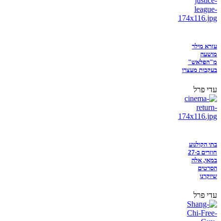
עזרא מילר
מושעה
מ"הפלאש"
בעקבות מעצרו
עדי פרל
בתי הקולנוע
חוזרים ב-27
במאי, אלה
הסרטים
שיוקרנו
עדי פרל