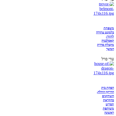
משפחת
בלמונט עתידה
לחזור:
קאסלבניה
מקבלת סדרת
המשך
עדי פרל
הפקת בית
הדרקון החלה,
השחקנים
בהקראת
תסריט
משותפת
ראשונה