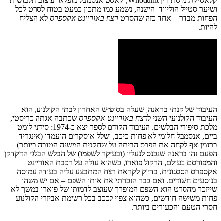
קלאסיקת
מיסתורין
Whodunit,
קאסט
אנסמבל
מופלא
ועיצוב
תלבושות
ושיער
סטייל
הוליווד
–
הישנה
,
נשמע
כמו
מתכון
כמעט
בטוח
לסרט
לכל
הפחות
מבדר
–
אחד
כזה
שהסרט
רצח
באוריינט
אקספרס
לא
הצליח
להיות
.
העיבוד
של
קנת׳
בראנה
,
שעלה
בסופ״ש
האחרון
לבתי
הקולנוע
,
הוא
העיבוד
הקולנועי
השני
ל
רצח
באוריינט
אקספרס
שכתבה
אגתה
כריסטי
,
מלכת
סיפורי
הבלשים
.
העיבוד
הקודם
לספר
יצא
ב
-1974:
סידני
לומט
ביים
,
אנסמבל
חלומי
לא
פחות
כיכב
,
ושלל
אוסקרים
הועמדו
(
אינגריד
ברגמן
אף
לקחה
את
הפרס
הביתה
על
שחקנית
המשנה
הטובה
ביותר
).
הפעם
זהו
בראנה
שנכנס
לנעליו
(
ובעיקר
לשפמו
)
של
הבלש
הבלגי הדקדקן
ו
המפורסם
בעולם
,
הרקול
פוארו
,
כשהוא
עולה
על
רכבת
האוריינט
אקספרס
הססגונית
,
בדיוק
לקראת
רצח
המתבצע
עליה
בעודה
עמוסה
בנוסעים
חשודים
.
ואם
כבר
הזכרתי
את
אותו
השפם
–
אם
יש
משהו
שייזכר
מהסרט
הוא
השפם
המופרך
שעוצב
לדמותו
של
פוארו
במשך
לא
פחות
משישה
חודשים
,
כשהוא
צפוי
לככב
בכל
רשימת
אביזרי
הקולנוע
חסרי
הטעם
והכעורים
ביותר
.