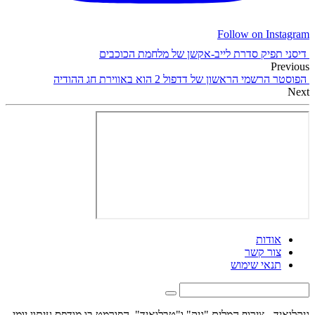
Follow on Instagram
דיסני תפיק סדרת לייב-אקשן של מלחמת הכוכבים
Previous
הפוסטר הרשמי הראשון של דדפול 2 הוא באווירת חג ההודיה
Next
אודות
צור קשר
תנאי שימוש
גיקלואיד - צירוף המלים "גיק" ו"טבלואיד", הפורמט בו מודפס עיתון יומי -