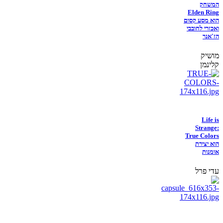
המשחק
Elden Ring
הוא מסע קסום
ואכזרי לחובבי
הז'אנר
מושיק
קלינמן
Life is
Strange:
True Colors
הוא יצירת
אומנות
עדי פרל