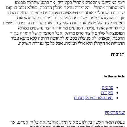
רצח
באוריינט
אקספרס
מתחיל
כקומדיה
,
אך
ברגע
שהרצח
מבוצע
והמיסתורין
מתחיל
–
הקומדיה
נזרקת
מחלון
הרכבת
,
כשלא
נכנס
במקום
שום
דבר
שמחליף
אותה
.
הסיטואציה
המיסתורית
מחייבת
החזקת
מתח
,
אך
בראנה
נמנע
ממנו
משום
מה
לחלוטין
.
הדמויות
בקושי
נמצאות
באינטרקציה
של
ממש
אחת
עם
השניה
,
כך
שגם
נעדרים
ערכים
דרמטיים
כדי
להחזיק
את
העלילה
.
המניעים
מאחורי
הרצח
נחשפים
במלוא
הפוטנציאל
שלהם
ליצור
סרט
מרתק
,
אבל
הסתמיות
של
התזוזה
בתוך
הרכבת
(
שאפילו
לא
מנוצלת
כסטינג
לתחושה
דחוסה
ללא
מוצא
עבור
הדמויות
או
הקהל
) היא אולי תמימה, אבל כל כך
נעדרת
תשוקה
.
תגובות
In this article
סרטים
ביקורת
רצח באוריינט אקספרס
שני פרומקין
בעלת תואר ראשון בקולנוע מאונ׳ ת״א. אוהבת את כל הז׳אנרים, אך