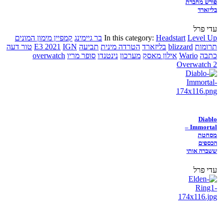
פורש מחברת
בליזארד
עדי פרל
Level Up
Headstart
In this category:
בר גיימינג
קמפיין מימון המונים
תרומות
blizzard
בליזארד
הטרדה מינית
תביעה
IGN
E3 2021
טור דעה
כתבה
Wario
אילון מאסק
מערכון
נינטנדו
סופר מריו
overwatch
Overwatch 2
Diablo
Immortal –
מסחטת
הכספים
ששברה אותי
עדי פרל