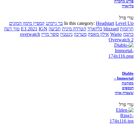
פורש מחברת
בליזארד
עדי פרל
Level Up
Headstart
In this category:
בר גיימינג
קמפיין מימון המונים
תרומות
blizzard
בליזארד
הטרדה מינית
תביעה
IGN
E3 2021
טור דעה
כתבה
Wario
אילון מאסק
מערכון
נינטנדו
סופר מריו
overwatch
Overwatch 2
Diablo
Immortal –
מסחטת
הכספים
ששברה אותי
עדי פרל