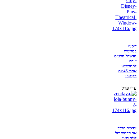
דיסני+
במדיניות
חדשה? סרטים
יעברו
לסטרימינג
אחרי 45 יום
בקולנוע
עדי פרל
זנדאיה תדבב
את הדמות של
לולה באני