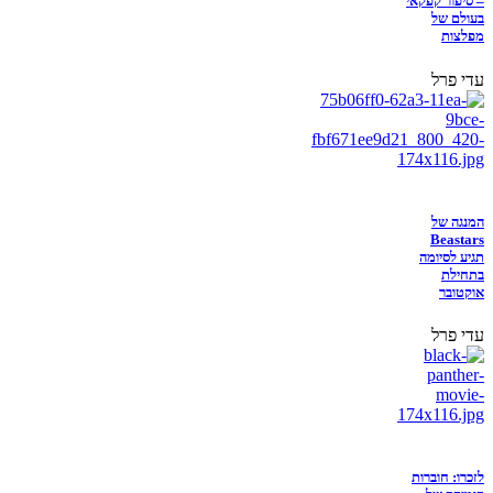
– סיפור קפקאי
בעולם של
מפלצות
עדי פרל
המנגה של
Beastars
תגיע לסיומה
בתחילת
אוקטובר
עדי פרל
לזכרו: חוברות