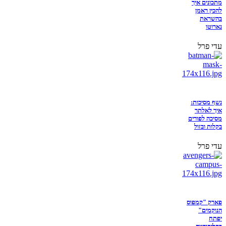
מתכונים איך
להכין ראמן
בהשראת
נארוטו
עדי פרל
נשף מסיכות:
איך לאלתר
מסיכה לפורים
בקלות ובזול
עדי פרל
פארק "קמפוס
הנוקמים"
יפתח