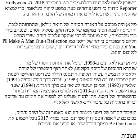
ומשובץ לצאת לאקרנים בתלת-מימד ב-2 בנובמבר 2018. ה-Hollywood
Reporter מדווח כי דיסני פותחים כעת במסע ליהוק בינלאומי, כדי למצוא
שחקנית סינית שתביא לחיים את דמותה של הגיבורה האהובה.
מולאן
היה מבוסס על האגדה הסינית של חואה מולאן, שהתחזתה לגבר,
והתגייסה לצבא הסיני במקומו של אביה הזקן. פסקול הסרט, שנכתב בידי
ג׳רי גולדסמית׳, היה מועמד לפרסי אוסקר וגלובוס הזהב. שירי הסרט,
חלקם מהמוכרים ביותר של דיסני כמו Reflection ו-I'll Make A Man Out
Of You, נכתבו בידי מת׳יו ויילדר ודייויד זיפר, שגם קיבלו מועמדות
לגלובוס הזהב.
מולאן
יצא לאקרנים ב-1998, וסימל את התחלת הסוף של מה
שנקרא הרנסנס של דיסני בקולנוע, לאחר רצף היסטורי של יצירת
קלאסיקות במשך עשור. תקופת הרנסנס החלה כשדיסני החליטו לשנות
כיוון יצירתי עם
בת הים הקטנה
(1989), עברה דרך
היפה והחיה
(1991)
ו
אלאדין
(1992)
,
וכמובן הגיעה לשיאה עם מלך
האריות
(1994),
שעד
צאת
לשבור את הקרח
ב-2013 היה לסרט האנימציה המרוויח ביותר
בהיסטוריה של דיסני. ניתן להניח שעלינו רק לספור את הימים עד שדיסני
יכריזו בחגיגיות על עיבוד לייב-אקשני ל
אלאדין.
העיבוד הקרוב של דיסני במגמה הזו הוא כאמור זה של
היפה והחיה
,
בכיכובם של אמה ווטסון ודן סטיוונס. כבר במרץ 2017 נוכל לשמוע את
Be Our Guest במסך הגדול שוב, אז הכינו את עצמכם.
תגובות