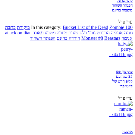
קומיקס של
הפנתר השחור
מופצות בחינם
עדי פרל
Zombie 100
Bucket List of the Dead
In this category:
ביקורת
כתבה
מנגה
אנגליה
הרברט גורג' וולס
טעות
מחווה
מטבע
פאונד
attack on titan
אנימה
Beastars
Monster #8
הורדה בחינם
הפנתר השחור
פוקימון חוגג
25 שנה עם
קליפ חדש של
קייטי פרי
עדי פרל
ארבעה