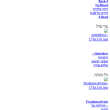
Back 4
Blood עוד
רחוק מלהיות
היורש של Left
4 Dead
עדי פרל
Outriders –
הרעיונות
טובים, הביצוע
שלהם פחות
גיל גוטקין
Freakpocalypse
– תחילתה של
ידידות