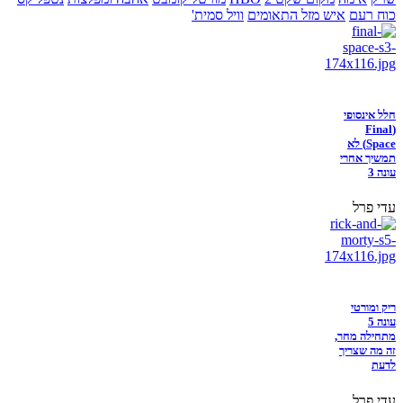
כוח רעם
איש מזל התאומים
וויל סמית'
חלל אינסופי
(Final
Space) לא
תמשיך אחרי
עונה 3
עדי פרל
ריק ומורטי
עונה 5
מתחילה מחר,
זה מה שצריך
לדעת
עדי פרל