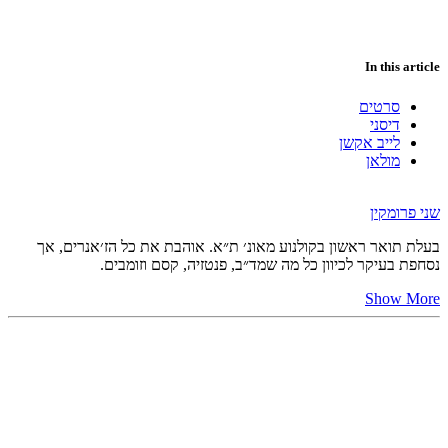
In this article
סרטים
דיסני
לייב אקשן
מולאן
שני פרומקין
בעלת תואר ראשון בקולנוע מאונ׳ ת״א. אוהבת את כל הז׳אנרים, אך
נסחפת בעיקר לכיוון כל מה שמד״ב, פנטזיה, קסם וזומבים.
Show More