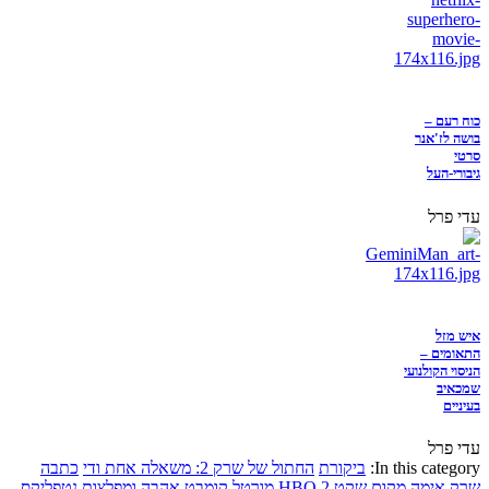
כוח רעם –
בושה לז'אנר
סרטי
גיבורי-העל
עדי פרל
איש מזל
התאומים –
הניסוי הקולנועי
שמכאיב
בעיניים
עדי פרל
In this category:
ביקורת
החתול של שרק 2: משאלה אחת ודי
כתבה
שרק
אימה
מקום שקט 2
HBO
מורטל קומבט
אהבה ומפלצות
נטפליקס