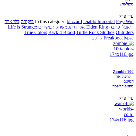
מופלאה?
עדי פרל
Pay2Win
Diablo Immortal
blizzard
In this category:
ביקורת
בליזארד
דיאבלו
כתבה
Elden Ring
אלדן רינג
משחק תפקידים
Life is Strange:
True Colors
Back 4 Blood
Turtle Rock Studios
Outriders
Freakpocalypse
קווסט
Zombie 100
– להפיק את
המיטב
מהאפוקליפסה
עדי פרל