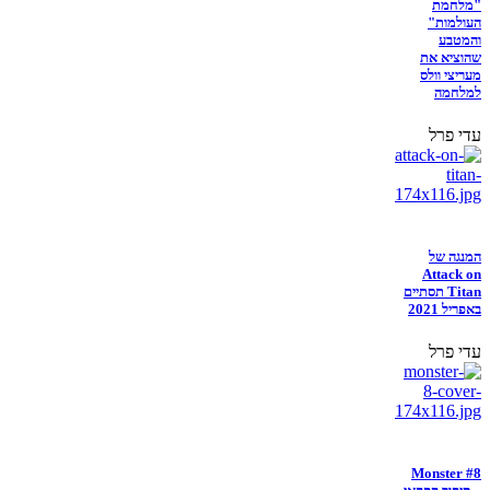
"מלחמת
העולמות"
והמטבע
שהוציא את
מעריצי וולס
למלחמה
עדי פרל
המנגה של
Attack on
Titan תסתיים
באפריל 2021
עדי פרל
Monster #8