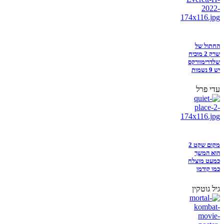
החתול של
שרק 2 מוכיח
שלדרימוורקס
יש 9 נשמות
עדי פרל
מקום שקט 2
הוא המשך
כמעט מוצלח
כמו קודמו
גיל גוטקין