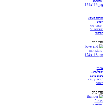
מורטל קומבט
הסרט –
הפאנסרביס
משתלט על
הסיפור
עדי פרל
אהבה
ומפלצות –
ביצוע מרגש
ומלא חן בסוף
העולם
עדי פרל