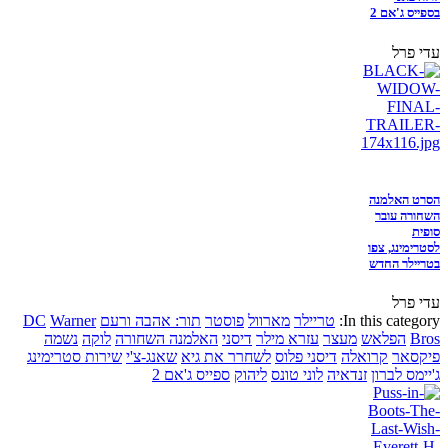
בספייס ג'אם 2
עדי פרל
הסרט האלמנה
השחורה עובר
סופית
לסטרימינג, צפו
בטריילר החדש
עדי פרל
In this category:
טריילר
מארוול
פוסטר
תור: אהבה ורעם
Warner
DC
Bros
הפלאש
מעצר
עזרא מילר
דיסני
האלמנה השחורה
לוקה
נשמה
פיקסאר
קרואלה
דיסני פלוס
לשחרר את גיא
שאנג-צ'י
שירות סטרימינג
ג'יימס לברון
זנדאיה
לוני טונס
ליהוק
ספייס ג'אם 2