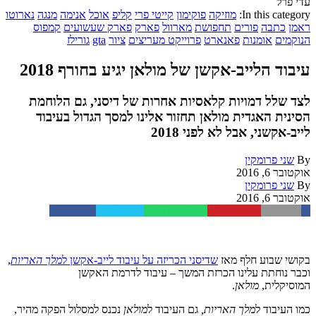
עדי פרל
In this category:
מוזיקה
פוקימון
קייטי פרי
קליפ
אוכל
אנימה
מנגה
נארוטו
ראמן
כתבה
פורים
תחפושת
מארוול
פארק
פארק שעשועים
קמפוס
הנוקמים
אומנות
פאנארט
פרוייקט מעריצים
ציור
gta
גורילז
עיבוד הלייב-אקשן של מולאן יגיע בחורף 2018
לצד שלל דמויות קלאסיות אחרות של דיסני, גם הלוחמת
הסינית האגדית מולאן תחזור אלינו למסך הגדול בעיבוד
לייב-אקשני, אבל לא לפני 2018
By
שני פרומקין
אוקטובר 6, 2016
By
שני פרומקין
אוקטובר 6, 2016
Facebook
Twitter
WhatsApp
Pinterest
Email
בקושי שבוע חלף מאז
שדיסני הכריזה על עיבוד לייב-אקשן ל
מלך האריות
,
וכבר נוחתת עלינו הכרזת המשך – עיבוד לדרמת האקשן
המוסיקלית,
מולאן
.
כמו העיבוד ל
מלך האריות,
גם העיבוד ל
מולאן
נכנס למסלול הפקה מהיר,