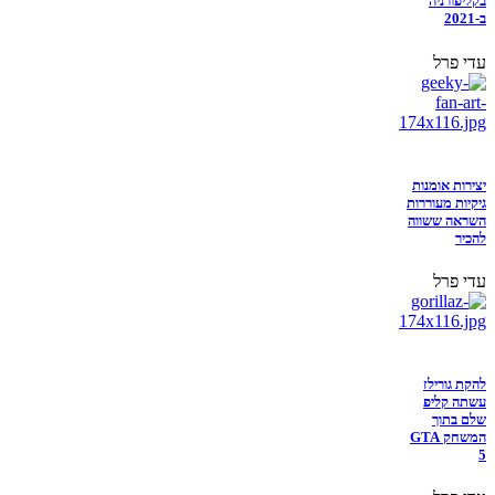
בקליפורניה
ב-2021
עדי פרל
יצירות אומנות
גיקיות מעוררות
השראה ששווה
להכיר
עדי פרל
להקת גורילז
עשתה קליפ
שלם בתוך
המשחק GTA
5