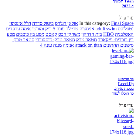
Titan תמשיך
ב-2022
עדי פרל
Final Space
In this category:
אולאן רוג'רס
ביטול סדרה
חלל אינסופי
נטפליקס
adult swim
אנימציה
טריילר
עונה 5
ריק ומורטי
אימה
ערפדים
קאסלבניה
HBO
בית הדרקון
משחקי הכס
קאסט
מסע בין כוכבים
מסע
בין כוכבים: פיקארד
סטאר טרק
סטאר טרק: דיסקוברי
סטאר טרק:
סיפונים תחתונים
attack on titan
אנימה
מנגה
עונה 4
בר הגיימינג
Level Up
בסכנת סגירה,
כך תוכלו לעזור
עדי פרל