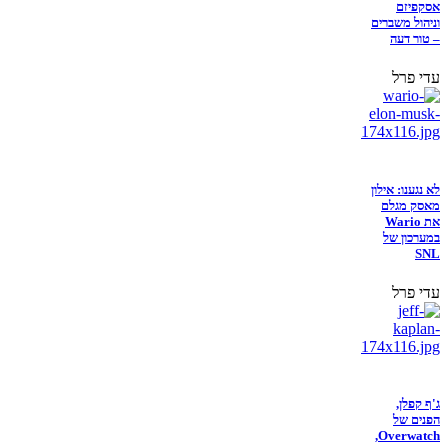
אסקפיזם
וניהול משברים
– טור דעה
עדי פרל
לא נגענו: אילון
מאסק מגלם
את Wario
במערכון של
SNL
עדי פרל
ג'ף קפלן,
הפנים של
Overwatch,