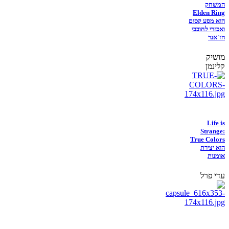
המשחק
Elden Ring
הוא מסע קסום
ואכזרי לחובבי
הז'אנר
מושיק
קלינמן
Life is
Strange:
True Colors
הוא יצירת
אומנות
עדי פרל