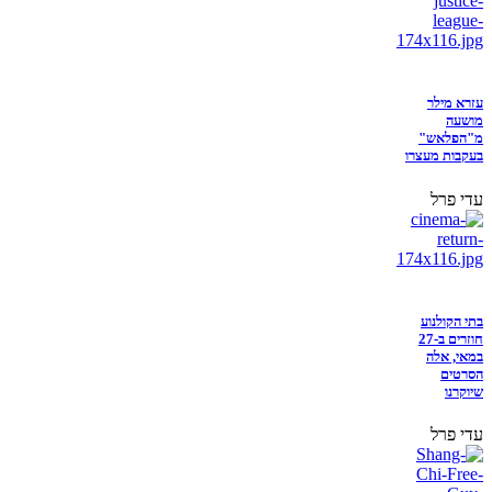
עזרא מילר
מושעה
מ"הפלאש"
בעקבות מעצרו
עדי פרל
בתי הקולנוע
חוזרים ב-27
במאי, אלה
הסרטים
שיוקרנו
עדי פרל