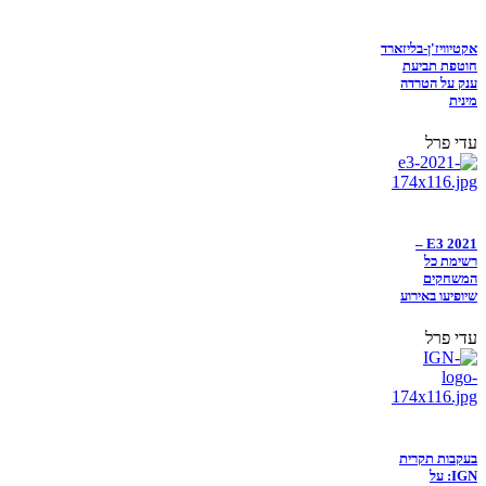
אקטיוויז'ן-בליזארד
חוטפת תביעת
ענק על הטרדה
מינית
עדי פרל
E3 2021 –
רשימת כל
המשחקים
שיופיעו באירוע
עדי פרל
בעקבות תקרית
IGN: על