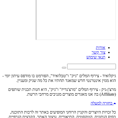
אודות
צור קשר
תנאי שימוש
גיקלואיד - צירוף המלים "גיק" ו"טבלואיד", הפורמט בו מודפס עיתון יומי -
הוא מגזין אינטרנטי חדש שמאגד תחתיו את כל מה שגיק ומעניין.
מרצ'ן-גיק - צירוף המלים "מרצ'נדייז" ו"גיק", היא חנות תכנית שותפים
(Affiliate) בה אנו מאגדים מוצרים מגניבים מרחבי הרשת.
בחזרה למעלה
כל זכויות היוצרים והקניין הרוחני המופיעים באתר זה לרבות התוכנה,
בסיס הנתונים, הטקסטים, התיאורים, עיצוב האתר, הקבצים הגרפיים,