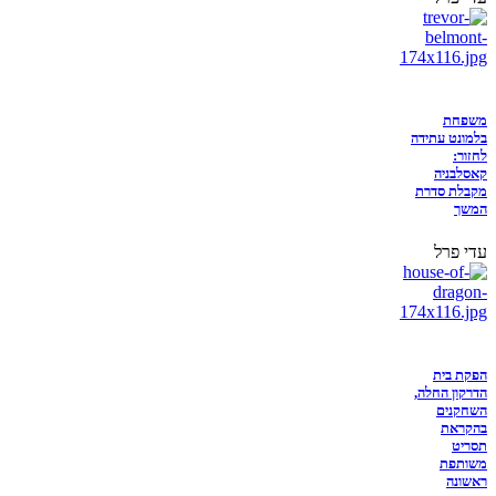
משפחת
בלמונט עתידה
לחזור:
קאסלבניה
מקבלת סדרת
המשך
עדי פרל
הפקת בית
הדרקון החלה,
השחקנים
בהקראת
תסריט
משותפת
ראשונה