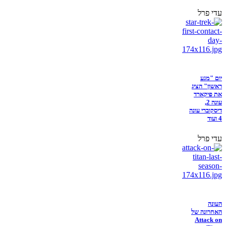
עדי פרל
יום "מגע
ראשון" הציג
את פיקארד
עונה 2,
דיסקוברי עונה
4 ועוד
עדי פרל
העונה
האחרונה של
Attack on