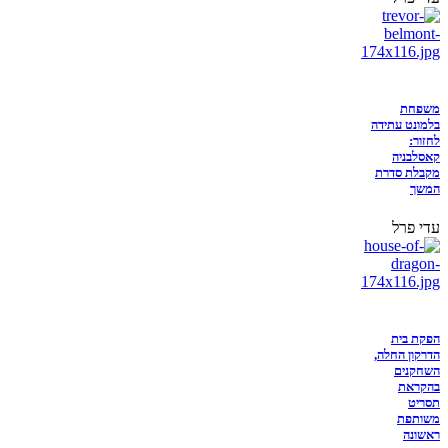
משפחת
בלמונט עתידה
לחזור:
קאסלבניה
מקבלת סדרת
המשך
עדי פרל
הפקת בית
הדרקון החלה,
השחקנים
בהקראת
תסריט
משותפת
ראשונה