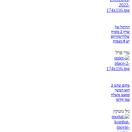
החתול של
שרק 2 מוכיח
שלדרימוורקס
יש 9 נשמות
עדי פרל
מקום שקט 2
הוא המשך
כמעט מוצלח
כמו קודמו
גיל גוטקין