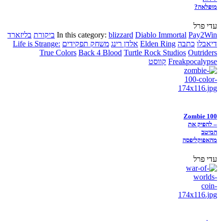
מופלאה?
עדי פרל
Pay2Win
Diablo Immortal
blizzard
In this category:
ביקורת
בליזארד
דיאבלו
כתבה
Elden Ring
אלדן רינג
משחק תפקידים
Life is Strange:
True Colors
Back 4 Blood
Turtle Rock Studios
Outriders
Freakpocalypse
קווסט
Zombie 100
– להפיק את
המיטב
מהאפוקליפסה
עדי פרל