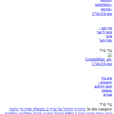
כוח רעם –
בושה לז'אנר
סרטי
גיבורי-העל
עדי פרל
איש מזל
התאומים –
הניסוי הקולנועי
שמכאיב
בעיניים
עדי פרל
In this category:
ביקורת
החתול של שרק 2: משאלה אחת ודי
כתבה
שרק
אימה
מקום שקט 2
HBO
מורטל קומבט
אהבה ומפלצות
נטפליקס