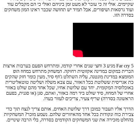
שקיימים. אולי זה כי עובר לא מעט זמן ביניהם ואולי כי הם מקבלים עוד
ועוד גרסאות ושיפורים, אבל תמיד יש תחושה שכבר ראינו המון משחקים
בסדרה הזו.
Far cry 5 מגיע 3 וחצי שנים אחרי קודמו, ומתרחש הפעם בערבות ארצות
הברית במקום במדינה אקזוטית רחוקה. המשחק מתרחש במחוז הופ
המומצא במדינת מונטנה, עליה השתלט ג'וזף סיד, מעין כומר חזק שהקים
כת אגריסית ששלוטת בכל האזור, עם צבא משלה ושליטה טוטאליטרית
באוכלוסיה המקומית. יחד עם שלושת אחיו, שכל אחד מהם שולט באזור
אחרי של המחוז, סיד שולט ביד רמה באזור, ואתם, סגן (או סגנית, בפעם
הראשונה בסדרה) שריף צעיר, צריכים לעזור בעדו.
הדרך אליו תעבור כמובן דרך שלושת האחים, אותם צריך לנצח תוך כדי
צבירת כוח ונקודות בכל אחד מהאיזורים שלהם. נשמע מוכר? המשחקיות
בהחלט מזכירה את שני המשחקים הקודמים בסדרה, בלי הרבה שינויים.