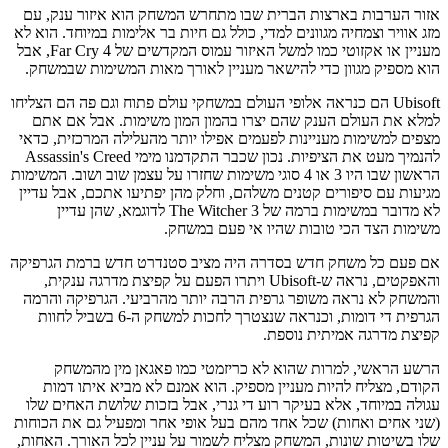
אזור הערבות בארצות הברית שבו מתחרש המשחק הוא איזור ענק, עם
מזג אוויר וצמחיה מגוונים למדי, כולל גם חיות בר אלימות במיוחד. הוא לא
מעניין או אקזוטי כמו למשל האיזור עמוס המקדשים של Far Cry 4, אבל
הוא מספיק מגוון כדי להישאר מעניין לאורך מאות המשימות שבמשחק.
Ubisoft הם כנראה אלופי העולם במשחקי עולם פתוח וגם פה הם הצליחו
למלא את העולם הענק שהם יצרו בהמון המון משימות. אבל אם אתם
מצפים למשימות מעניינות לפעמים אפילו יותר מהעלילה המרכזית, כדאי
להנמיך מעט את הציפיות. נכון שכבר התקדמנו מימי Assassin's Creed
הראשון שבו היו 3 או 4 סוגי משימות שחזרו על עצמן שוב ושוב. המשימות
מגיעות עם סיפורים קטנים משלהם, וחלק מהן יפתיעו אתכם, אבל עדיין
לא מדובר במשימות ברמה של The Witcher 3 לדוגמא, שהן עדיין
משימות הצד הכי טובות שהיו אי פעם במשחק.
אם פעם כל משחק חדש בסדרה היה מציב סטנדרט חדש ברמת הגרפיקה
והאפקטים, נראה ש-Ubisoft ויתרו הפעם על קפיצת מדרגה ענקית,
והמשחק לא נראה משופר גרפית הרבה יותר מהרביעי. הגרפיקה והרמה
הגרפית די דומות, וכנראה שנצטרך לחכות למשחק ה-6 בשביל לחוות
קפיצת מדרגה אמיתית נוספת.
הרשע הראשי, למרות שהוא לא כריזמטי כמו פאגאן מין מהמשחק
הקודם, מצליח להיות מעניין מספיק. הוא אמנם לא מביא איתו דמות
עגולה במיוחד, אלא בעיקר רוע די גנרי, אבל בזכות שלושת האחים שלו
(שני אחים ואחות) שכל אחד מהם בעל אופי אחר ומפעיל גם את הכוחות
שלו בשיטות שונות, המשחק מצליח לשמור על עניין לכל האורך. האחות,