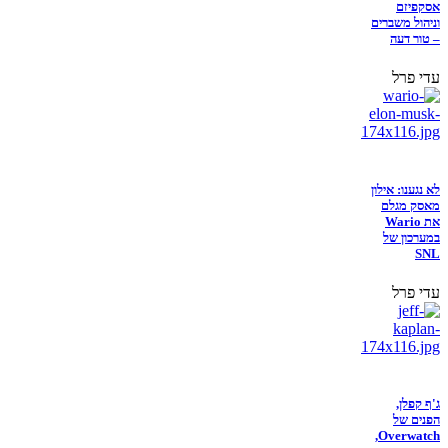
אסקפיזם
וניהול משברים
– טור דעה
עדי פרל
לא נגענו: אילון
מאסק מגלם
את Wario
במערכון של
SNL
עדי פרל
ג'ף קפלן,
הפנים של
Overwatch,