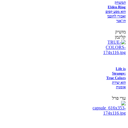
המשחק
Elden Ring
הוא מסע קסום
ואכזרי לחובבי
הז'אנר
מושיק
קלינמן
Life is
Strange:
True Colors
הוא יצירת
אומנות
עדי פרל