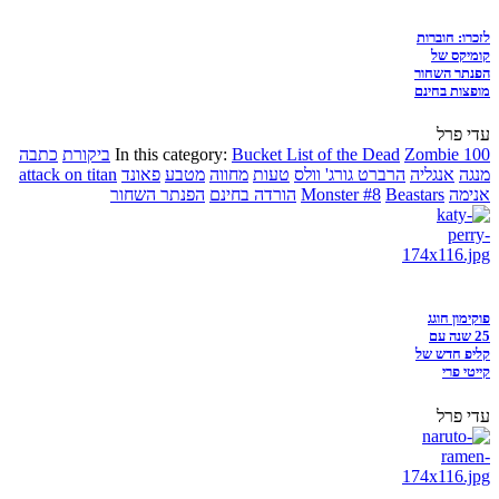
לזכרו: חוברות
קומיקס של
הפנתר השחור
מופצות בחינם
עדי פרל
Zombie 100
Bucket List of the Dead
In this category:
ביקורת
כתבה
מנגה
אנגליה
הרברט גורג' וולס
טעות
מחווה
מטבע
פאונד
attack on titan
אנימה
Beastars
Monster #8
הורדה בחינם
הפנתר השחור
פוקימון חוגג
25 שנה עם
קליפ חדש של
קייטי פרי
עדי פרל