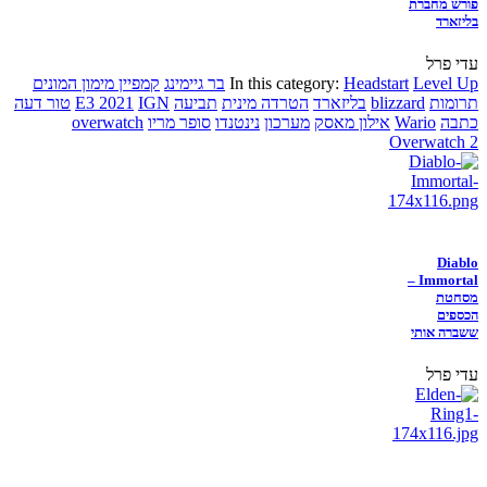
פורש מחברת
בליזארד
עדי פרל
Level Up
Headstart
In this category:
בר גיימינג
קמפיין מימון המונים
תרומות
blizzard
בליזארד
הטרדה מינית
תביעה
IGN
E3 2021
טור דעה
כתבה
Wario
אילון מאסק
מערכון
נינטנדו
סופר מריו
overwatch
Overwatch 2
Diablo
Immortal –
מסחטת
הכספים
ששברה אותי
עדי פרל