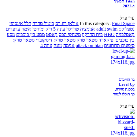
Titan תמשיך
ב-2022
עדי פרל
Final Space
In this category:
אולאן רוג'רס
ביטול סדרה
חלל אינסופי
נטפליקס
adult swim
אנימציה
טריילר
עונה 5
ריק ומורטי
אימה
ערפדים
קאסלבניה
HBO
בית הדרקון
משחקי הכס
קאסט
מסע בין כוכבים
מסע
בין כוכבים: פיקארד
סטאר טרק
סטאר טרק: דיסקוברי
סטאר טרק:
סיפונים תחתונים
attack on titan
אנימה
מנגה
עונה 4
בר הגיימינג
Level Up
בסכנת סגירה,
כך תוכלו לעזור
עדי פרל