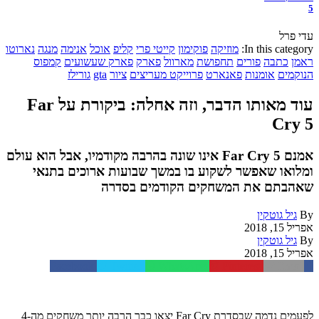
5
עדי פרל
In this category:
מוזיקה
פוקימון
קייטי פרי
קליפ
אוכל
אנימה
מנגה
נארוטו
ראמן
כתבה
פורים
תחפושת
מארוול
פארק
פארק שעשועים
קמפוס
הנוקמים
אומנות
פאנארט
פרוייקט מעריצים
ציור
gta
גורילז
עוד מאותו הדבר, וזה אחלה: ביקורת על Far
Cry 5
אמנם Far Cry 5 אינו שונה בהרבה מקודמיו, אבל הוא עולם
ומלואו שאפשר לשקוע בו במשך שבועות ארוכים בתנאי
שאהבתם את המשחקים הקודמים בסדרה
By
גיל גוטקין
אפריל 15, 2018
By
גיל גוטקין
אפריל 15, 2018
Facebook
Twitter
WhatsApp
Pinterest
Email
לפעמים נדמה שבסדרת Far Cry יצאו כבר הרבה יותר משחקים מה-4