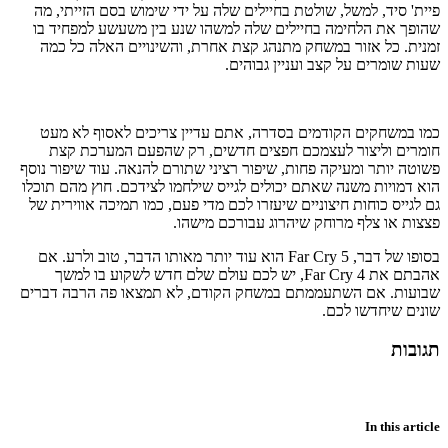
פיית' סיד, למשל, שולטת בחיילים שלה על ידי שימוש בסם הזייתי, מה
שהופך את הלחימה בחיילים שלה למשהו שנע בין משעשע למפחיד בו
זמנית. כל אזור במשחק מתנהג קצת אחרת, והשינויים האלה כל כמה
שעות שומרים על קצב ועניין גבוהים.
כמו במשחקים הקודמים בסדרה, אתם עדיין צריכים לאסוף לא מעט
חומרים וליצור לעצמכם חפצים חדשים, רק שהפעם המערכת קצת
פשוטה יותר ומעיקה פחות, שיפור רציני שתורם להנאה. עוד שיפור נוסף
הוא דמויות משנה שאתם יכולים לגייס שילחמו לצידכם. חוץ מהם תוכלו
גם לגייס כוחות חיצוניים שיעזרו לכם מדי פעם, כמו תמיכה אווירית של
פצצות או צלף מרוחק שיהרוג עבורכם מישהו.
בסופו של דבר, Far Cry 5 הוא עוד יותר מאותו הדבר, טוב ולרע. אם
אהבתם את Far Cry 4, יש לכם עולם שלם חדש לשקוע בו למשך
שבועות. אם השתעממתם במשחק הקודם, לא תמצאו פה הרבה דברים
שונים שיחדשו לכם.
תגובות
In this article