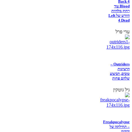
Back 4
Blood עוד
רחוק מלהיות
היורש של Left
4 Dead
עדי פרל
Outriders –
הרעיונות
טובים, הביצוע
שלהם פחות
גיל גוטקין
Freakpocalypse
– תחילתה של
ידידות