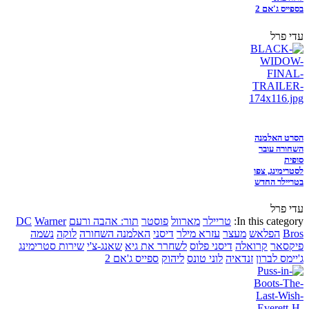
בספייס ג'אם 2
עדי פרל
הסרט האלמנה
השחורה עובר
סופית
לסטרימינג, צפו
בטריילר החדש
עדי פרל
In this category:
טריילר
מארוול
פוסטר
תור: אהבה ורעם
Warner
DC
Bros
הפלאש
מעצר
עזרא מילר
דיסני
האלמנה השחורה
לוקה
נשמה
פיקסאר
קרואלה
דיסני פלוס
לשחרר את גיא
שאנג-צ'י
שירות סטרימינג
ג'יימס לברון
זנדאיה
לוני טונס
ליהוק
ספייס ג'אם 2