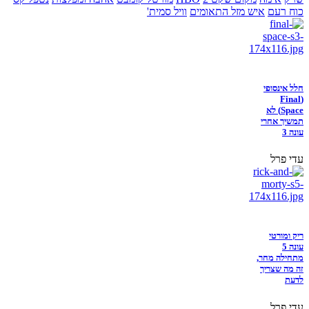
כוח רעם
איש מזל התאומים
וויל סמית'
חלל אינסופי
(Final
Space) לא
תמשיך אחרי
עונה 3
עדי פרל
ריק ומורטי
עונה 5
מתחילה מחר,
זה מה שצריך
לדעת
עדי פרל