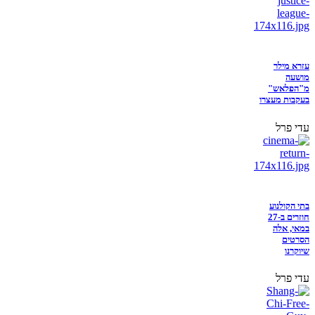
עזרא מילר
מושעה
מ"הפלאש"
בעקבות מעצרו
עדי פרל
בתי הקולנוע
חוזרים ב-27
במאי, אלה
הסרטים
שיוקרנו
עדי פרל