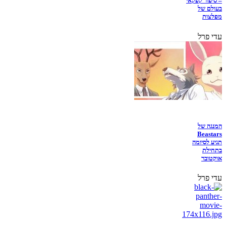
– סיפור קפקאי
בעולם של
מפלצות
עדי פרל
המנגה של
Beastars
תגיע לסיומה
בתחילת
אוקטובר
עדי פרל