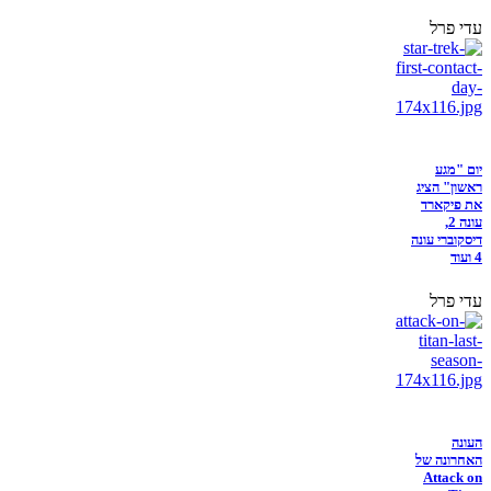
עדי פרל
יום "מגע
ראשון" הציג
את פיקארד
עונה 2,
דיסקוברי עונה
4 ועוד
עדי פרל
העונה
האחרונה של
Attack on