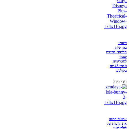
דיסני+
במדיניות
חדשה? סרטים
יעברו
לסטרימינג
אחרי 45 יום
בקולנוע
עדי פרל
זנדאיה תדבב
את הדמות של
לולה באני