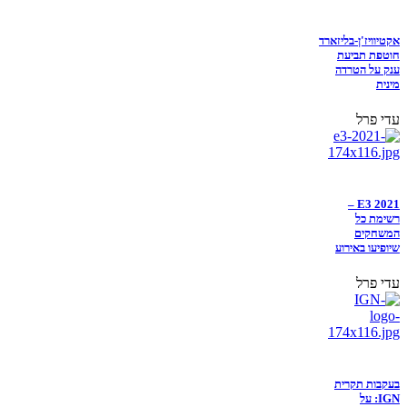
אקטיוויז'ן-בליזארד
חוטפת תביעת
ענק על הטרדה
מינית
עדי פרל
E3 2021 –
רשימת כל
המשחקים
שיופיעו באירוע
עדי פרל
בעקבות תקרית
IGN: על