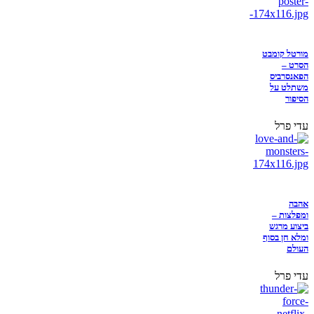
מורטל קומבט
הסרט –
הפאנסרביס
משתלט על
הסיפור
עדי פרל
אהבה
ומפלצות –
ביצוע מרגש
ומלא חן בסוף
העולם
עדי פרל