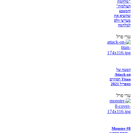
"מלחמת
העולמות"
והמטבע
שהוציא את
מעריצי וולס
למלחמה
עדי פרל
המנגה של
Attack on
Titan תסתיים
באפריל 2021
עדי פרל
Monster #8