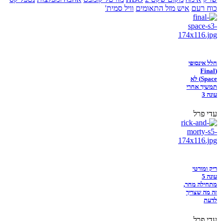
כוח רעם
איש מזל התאומים
וויל סמית'
חלל אינסופי
(Final
Space) לא
תמשיך אחרי
עונה 3
עדי פרל
ריק ומורטי
עונה 5
מתחילה מחר,
זה מה שצריך
לדעת
עדי פרל