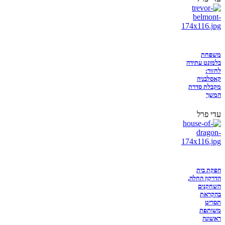
משפחת
בלמונט עתידה
לחזור:
קאסלבניה
מקבלת סדרת
המשך
עדי פרל
הפקת בית
הדרקון החלה,
השחקנים
בהקראת
תסריט
משותפת
ראשונה