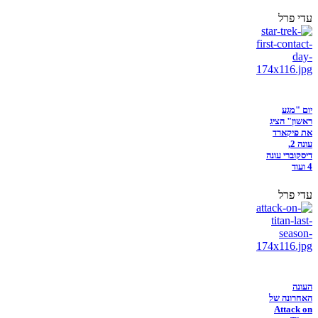
עדי פרל
יום "מגע
ראשון" הציג
את פיקארד
עונה 2,
דיסקוברי עונה
4 ועוד
עדי פרל
העונה
האחרונה של
Attack on