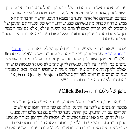
עד כה, אמנם אלגוריתם התוכן של פייסבוק ידע לסנן עבורכם איזה תוכן
עשוי לעניין אתכם על פי נושא, אבל אחרי שלחצתם על הלינק שהוצג
בפניכם ועברתם אל אתר היעד בו נמצא התוכן, הרשת החברתית לא
ממש טרחה לבדוק מה עשיתם שם. שדרוג חדש של אלגוריתם התוכן של
פייסבוק לא רק יבדוק האם לחצתם על הלינק או לא, אלא גם ימדוד כמה
זמן שהיתם באתר ויסיק מהנתונים הללו האם ועד כמה אהבתם את התוכן
אליו נחשפתם.
"למדנו שאורך הזמן שאנשים בוחרים להקדיש לקריאת תוכן",
נכתב
בבלוג הרשמי
של פייסבוק על ידי מהנדסי התוכנה משה בלאנק וג'י סו (Jie
Xu), "הוא סימן חשוב לכך שהסיפור עניין אותם. פעולות אחרות שאנשים
עושים כמו ללחוץ על לינק, לעשות לייק, להגיב לפוסט או לעשות לו שייר
אצלם ולמקומות אחרים אינן תמיד מעידות שהסיפור עצמו באמת מעניין".
שני המהנדסים קוראים לפרוייקט שלהם Feed Quality Program, או
"התכנית לאיכות הפיד" בתרגום חופשי.
סופן של מלכודות ה-Click Bait?
כתוצאה מכך, האלגוריתם של פייסבוק עתיד להציע לא רק תוכן לפי
מספר האנשים שלחצו על הלינק, אלא גם לפי אורך הזמן שהגולשים
הקדישו עבורו. הרעיון, בין היתר, נועד להילחם גם נגד מלכודות Click
Bait למיניהן, כי באופן טבעי אנשים לא ישארו לאורך זמן באתר שמציע
תוכן רדוד וחסר משמעות. כלומר, מעתה והלאה כותרות בומבסטיות
שבמציאות אין מאחוריהן בסיס עתידות לקבל הרבה פחות חשיפה על פיד