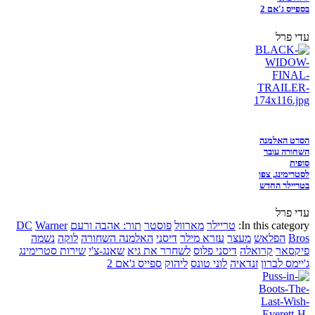
בספייס ג'אם 2
עדי פרל
הסרט האלמנה
השחורה עובר
סופית
לסטרימינג, צפו
בטריילר החדש
עדי פרל
In this category:
טריילר
מארוול
פוסטר
תור: אהבה ורעם
Warner
DC
Bros
הפלאש
מעצר
עזרא מילר
דיסני
האלמנה השחורה
לוקה
נשמה
פיקסאר
קרואלה
דיסני פלוס
לשחרר את גיא
שאנג-צ'י
שירות סטרימינג
ג'יימס לברון
זנדאיה
לוני טונס
ליהוק
ספייס ג'אם 2