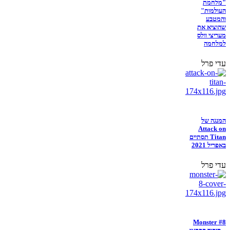
"מלחמת
העולמות"
והמטבע
שהוציא את
מעריצי וולס
למלחמה
עדי פרל
המנגה של
Attack on
Titan תסתיים
באפריל 2021
עדי פרל
Monster #8