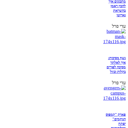
מתכונים איך
להכין ראמן
בהשראת
נארוטו
עדי פרל
נשף מסיכות:
איך לאלתר
מסיכה לפורים
בקלות ובזול
עדי פרל
פארק "קמפוס
הנוקמים"
יפתח