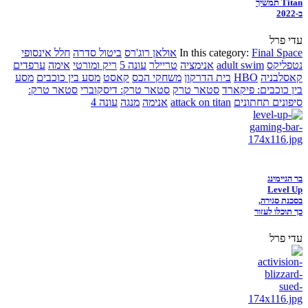
Titan תמשיך
ב-2022
עדי פרל
Final Space
In this category:
אולאן רוג'רס
ביטול סדרה
חלל אינסופי
נטפליקס
adult swim
אנימציה
טריילר
עונה 5
ריק ומורטי
אימה
ערפדים
קאסלבניה
HBO
בית הדרקון
משחקי הכס
קאסט
מסע בין כוכבים
מסע
בין כוכבים: פיקארד
סטאר טרק
סטאר טרק: דיסקוברי
סטאר טרק:
סיפונים תחתונים
attack on titan
אנימה
מנגה
עונה 4
בר הגיימינג
Level Up
בסכנת סגירה,
כך תוכלו לעזור
עדי פרל