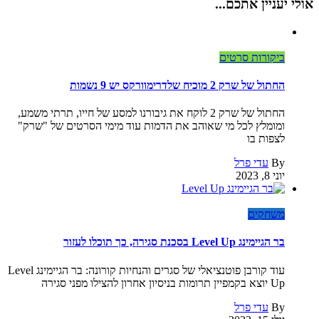
אולי יעניין אתכם...
ביקורות סרטים
החתול של שרק 2 מוכיח שלדרימוורקס יש 9 נשמות
החתול של שרק 2 לוקח את גיבורנו למסע של חייו, תרתי משמע,
ומומלץ לכל מי שאוהב את הדמות עוד מימי הסרטים של "שרק"
לצפות בו
By
עדי פרל
יוני 8, 2023
משחקים
בר הגיימינג Level Up בסכנת סגירה, כך תוכלו לעזור
עוד קורבן פוטנציאלי של סגרים והנחיות קורונה: בר הגיימינג Level
Up יוצא בקמפיין תרומות בניסיון אחרון להצילו מפני סגירה
By
עדי פרל