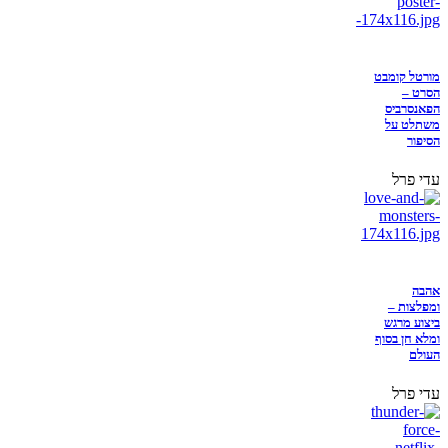
מורטל קומבט
הסרט –
הפאנסרביס
משתלט על
הסיפור
עדי פרל
אהבה
ומפלצות –
ביצוע מרגש
ומלא חן בסוף
העולם
עדי פרל