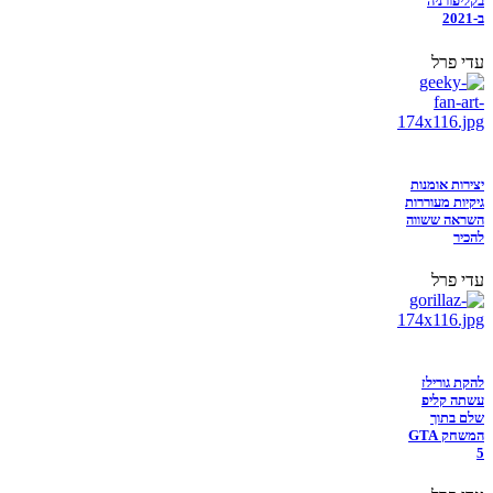
בקליפורניה
ב-2021
עדי פרל
יצירות אומנות
גיקיות מעוררות
השראה ששווה
להכיר
עדי פרל
להקת גורילז
עשתה קליפ
שלם בתוך
המשחק GTA
5