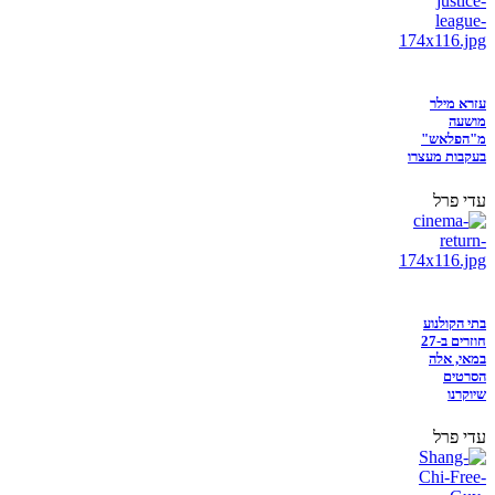
עזרא מילר
מושעה
מ"הפלאש"
בעקבות מעצרו
עדי פרל
בתי הקולנוע
חוזרים ב-27
במאי, אלה
הסרטים
שיוקרנו
עדי פרל