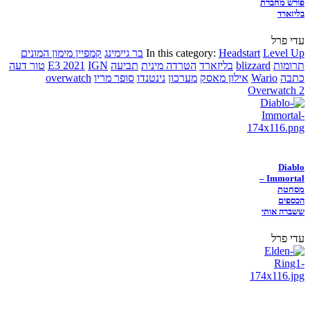
פורש מחברת
בליזארד
עדי פרל
Level Up
Headstart
In this category:
בר גיימינג
קמפיין מימון המונים
תרומות
blizzard
בליזארד
הטרדה מינית
תביעה
IGN
E3 2021
טור דעה
כתבה
Wario
אילון מאסק
מערכון
נינטנדו
סופר מריו
overwatch
Overwatch 2
Diablo
Immortal –
מסחטת
הכספים
ששברה אותי
עדי פרל