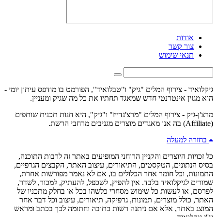
אודות
צור קשר
תנאי שימוש
גיקלואיד - צירוף המלים "גיק" ו"טבלואיד", הפורמט בו מודפס עיתון יומי -
הוא מגזין אינטרנטי חדש שמאגד תחתיו את כל מה שגיק ומעניין.
מרצ'ן-גיק - צירוף המלים "מרצ'נדייז" ו"גיק", היא חנות תכנית שותפים
(Affiliate) בה אנו מאגדים מוצרים מגניבים מרחבי הרשת.
בחזרה למעלה
כל זכויות היוצרים והקניין הרוחני המופיעים באתר זה לרבות התוכנה,
בסיס הנתונים, הטקסטים, התיאורים, עיצוב האתר, הקבצים הגרפיים,
התמונות, וכל חומר אחר הכלולים בו, אם לא נאמר מפורשות אחרת,
שמורים לגיקלואיד בלבד. אין להפיץ, לשכפל, להעתיק, למכור, לשדר,
לפרסם, או לעשות כל שימוש מסחרי כלשהו בכל או בחלק מתכניו של
האתר, כולל מוצרים, תמונות, גרפיקה, תיאורים, עיצוב וכל דבר אחר
המוצג באתר, אלא אם ניתנה רשות כתובה וחתומה לכך בכתב ומראש