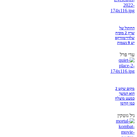
החתול של
שרק 2 מוכיח
שלדרימוורקס
יש 9 נשמות
עדי פרל
מקום שקט 2
הוא המשך
כמעט מוצלח
כמו קודמו
גיל גוטקין