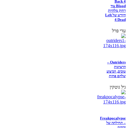
Back 4
Blood עוד
רחוק מלהיות
היורש של Left
4 Dead
עדי פרל
Outriders –
הרעיונות
טובים, הביצוע
שלהם פחות
גיל גוטקין
Freakpocalypse
– תחילתה של
ידידות