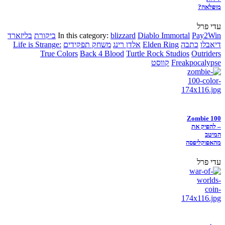
מופלאה?
עדי פרל
Pay2Win
Diablo Immortal
blizzard
In this category:
ביקורת
בליזארד
דיאבלו
כתבה
Elden Ring
אלדן רינג
משחק תפקידים
Life is Strange:
True Colors
Back 4 Blood
Turtle Rock Studios
Outriders
Freakpocalypse
קווסט
Zombie 100
– להפיק את
המיטב
מהאפוקליפסה
עדי פרל