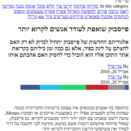
עדי פרל
In this category:
מוזיקה
פוקימון
קייטי פרי
קליפ
אוכל
אנימה
מנגה
נארוטו
ראמן
כתבה
פורים
תחפושת
מארוול
פארק
פארק שעשועים
קמפוס
הנוקמים
אומנות
פאנארט
פרוייקט מעריצים
ציור
gta
גורילז
פייסבוק שואפת לעודד אנשים לקרוא יותר
אלגוריתם החדשות של פייסבוק יתחיל לבדוק לא רק האם
לחצתם על לינק בפיד, אלא גם כמה זמן ביליתם בקריאת
אתר התוכן אליו הוא הוביל כדי להסיק האם אהבתם אותו
By
עדי פרל
אפריל 26, 2016
By
עדי פרל
אפריל 26, 2016
Facebook
Twitter
WhatsApp
Pinterest
Email
בתקופה בה אנשים מבטאים את עצמם ברשתות החברתיות בכמה
שפחות מלים ולפעמים אפילו רק באמצעות אייקונים או תמונות Memes,
עושה רושם שאנחנו עם הזמן יותר ויותר ממעטים לקרוא. גם פייסבוק,
שאולי פיתחה איזשהם רגשות אשם בנושא, מודעת לכך וחשבה על דרך
לעודד את משתמשי הרשת החברתית לקרוא יותר.