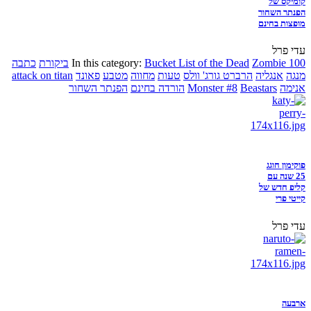
קומיקס של
הפנתר השחור
מופצות בחינם
עדי פרל
Zombie 100
Bucket List of the Dead
In this category:
ביקורת
כתבה
מנגה
אנגליה
הרברט גורג' וולס
טעות
מחווה
מטבע
פאונד
attack on titan
אנימה
Beastars
Monster #8
הורדה בחינם
הפנתר השחור
פוקימון חוגג
25 שנה עם
קליפ חדש של
קייטי פרי
עדי פרל
ארבעה