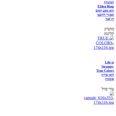
המשחק
Elden Ring
הוא מסע קסום
ואכזרי לחובבי
הז'אנר
מושיק
קלינמן
Life is
Strange:
True Colors
הוא יצירת
אומנות
עדי פרל