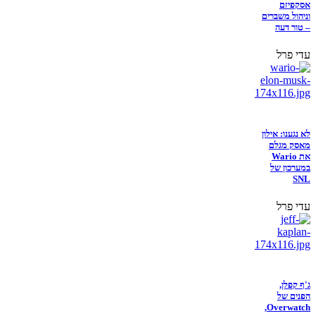
אסקפיזם
וניהול משברים
– טור דעה
עדי פרל
לא נגענו: אילון
מאסק מגלם
את Wario
במערכון של
SNL
עדי פרל
ג'ף קפלן,
הפנים של
Overwatch,