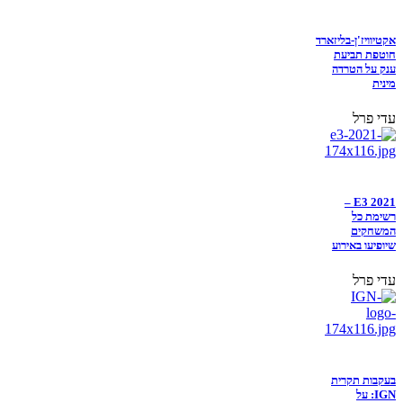
אקטיוויז'ן-בליזארד
חוטפת תביעת
ענק על הטרדה
מינית
עדי פרל
E3 2021 –
רשימת כל
המשחקים
שיופיעו באירוע
עדי פרל
בעקבות תקרית
IGN: על