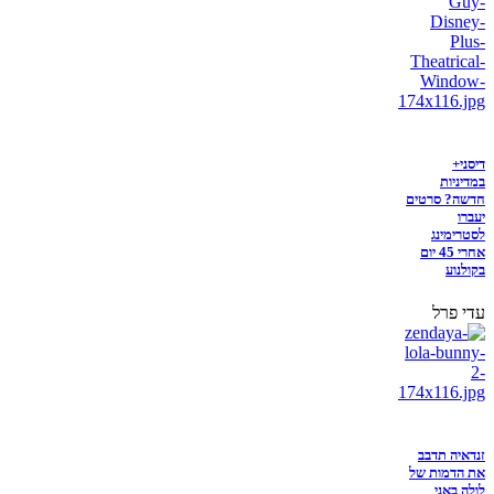
דיסני+
במדיניות
חדשה? סרטים
יעברו
לסטרימינג
אחרי 45 יום
בקולנוע
עדי פרל
זנדאיה תדבב
את הדמות של
לולה באני