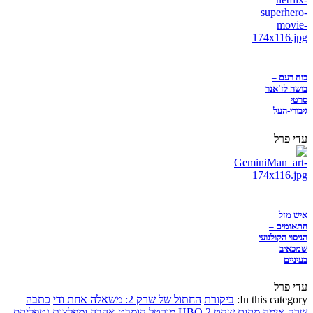
כוח רעם –
בושה לז'אנר
סרטי
גיבורי-העל
עדי פרל
איש מזל
התאומים –
הניסוי הקולנועי
שמכאיב
בעיניים
עדי פרל
In this category:
ביקורת
החתול של שרק 2: משאלה אחת ודי
כתבה
שרק
אימה
מקום שקט 2
HBO
מורטל קומבט
אהבה ומפלצות
נטפליקס