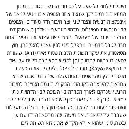
היכולת ללחוץ כל פעם על כפתורי הרגש הנכונים במינון
המתאים גורמים לכך שמצד אחד הצופה אינו מגיע למצב של
אינפלציה רגשית ומצד שני יוצר חיבור חזק מאוד בין הצופים
לבין הנפשות הפועלות. הדמויות והאיפיון שלהן היא הנקודה
החזקה ביותר של Erased. מצאתי את עצמי יותר מפעם אחת
חרד לגורל הדמויות ומתפלל ביני לבין עצמי להצלחתן. חוץ
מסאטורו, את עיקר תשומת הלב תופסות איירי (Airi), שעוזרת
לסאטורו בהווה להרוויח זמן לפני שהמשטרה תשים עליו את
ידיה; וקאיו (Kayo), חברה לספסל הלימודים אותה סאטורו
מנסה לחלץ מהמשפחה המתעללת שלה במחשבה שהיא
אחראית להירצחה בקו הזמן המקורי. דוגמה מצויינת לחיבור
הרגשי שנרקם לאורך הסדרה בין הצופה לבין הדמויות ניתן
למצוא בפרק 8 – לקראת הסוף יש סצינה מרגשת, ללא מלים
וסוחטת דמעות בה לקאיו נופל האסימון לגבי גודל ההתעללות
שעברה על ידי אמה. אם מישהו יצא מהסצינה הזו עם עין
יבשה, סימן שהוא או לא הקדיש את מלוא תשומת ליבו