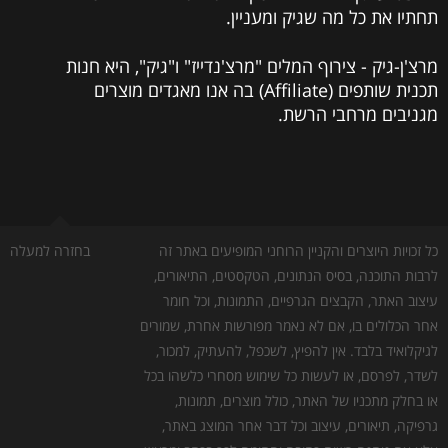
תחתיו את כל מה שגיק ומעניין.
מרצ'ן-גיק - צירוף המלים "מרצ'נדייז" ו"גיק", היא חנות
תכנית שותפים (Affiliate) בה אנו מאגדים מוצרים
מגניבים מרחבי הרשת.
כל זכויות היוצרים והקניין הרוחני המופיעים באתר זה
בחזרה למעלה
לרבות התוכנה, בסיס הנתונים, הטקסטים, התיאורים,
עיצוב האתר, הקבצים הגרפיים, התמונות, וכל חומר
אחר הכלולים בו, אם לא נאמר מפורשות אחרת, שמורים
לגיקלואיד בלבד. אין להפיץ, לשכפל, להעתיק, למכור,
לשדר, לפרסם, או לעשות כל שימוש מסחרי כלשהו בכל
או בחלק מתכניו של האתר, כולל מוצרים, תמונות,
גרפיקה, תיאורים, עיצוב וכל דבר אחר המוצג באתר,