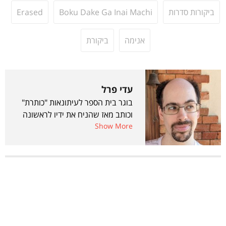
ביקורות סדרות
Boku Dake Ga Inai Machi
Erased
אנימה
ביקורת
עדי פרל
בוגר בית הספר לעיתונאות "כותרת"
וכותב מאז שהניח את ידיו לראשונה
Show More
על מקלדת. מכור לאנימה ויודע
לצטט את "בחזרה לעתיד" מתוך
שינה. המייסד והעורך הראשי של
גיקלואיד.