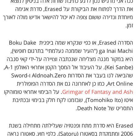
ככה אני מרגיש נכון לרגע כתיבת שורות אלה בניסיון למצוא
את הדרך לפתוח את הביקורת על Erased, סדרת אנימה
מיוחדת ונדירה ששום צופה לא יכול להישאר אדיש מולה לאורך
זמן.
הסדרה Erased, או כפי שנקרא שמה ביפנית Boku Dake
ga Inai Machi ("העיר שממנה נעלמתי" בתרגום חופשי),
היא במקור מנגה מצליחה שנכתבה וצויירה על-ידי קאי סנבה
(Kei Sanbe). על העיבוד אל המסך הקטן אחראי האולפן A-1,
שהביאה לנו בעבר את הסדרות Aldnoah.Zero ו-Sword
Art Online, כמו כן לאחרונה גם את הסדרה הפופולרית
Grimgar of Fantasy and Ash
. על הבימוי אחראי טומוהיקו
איטו (Tomohiko Ito), שבזמנו לקח חלק בבימוי ובכתיבת
התסריט של Death Note.
Erased היא סדרת מתח ופנטזיה שעלילתה מתחילה בשנת
2006 ומתמקדת בסאטורו (Satoru). כלפי חוץ, סאטורו נראה