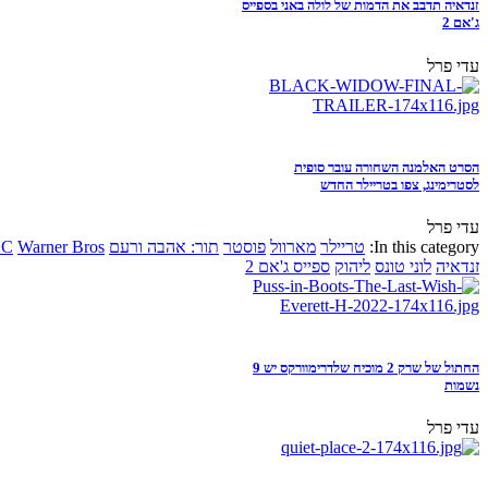
זנדאיה תדבב את הדמות של לולה באני בספייס
ג'אם 2
עדי פרל
הסרט האלמנה השחורה עובר סופית
לסטרימינג, צפו בטריילר החדש
עדי פרל
In this category:
טריילר
מארוול
פוסטר
תור: אהבה ורעם
Warner Bros
DC
זנדאיה
לוני טונס
ליהוק
ספייס ג'אם 2
החתול של שרק 2 מוכיח שלדרימוורקס יש 9
נשמות
עדי פרל