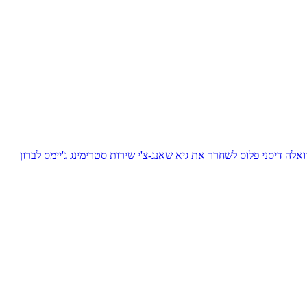
ואלה
דיסני פלוס
לשחרר את גיא
שאנג-צ'י
שירות סטרימינג
ג'יימס לברון