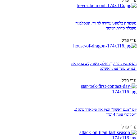
משפחת בלמונט עתידה לחזור: קאסלבניה
מקבלת סדרת המשך
עדי פרל
הפקת בית הדרקון החלה, השחקנים בהקראת
תסריט משותפת ראשונה
עדי פרל
יום "מגע ראשון" הציג את פיקארד עונה 2,
דיסקוברי עונה 4 ועוד
עדי פרל