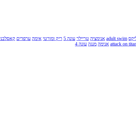
יקס
adult swim
אנימציה
טריילר
עונה 5
ריק ומורטי
אימה
ערפדים
קאסלבני
attack on tita
אנימה
מנגה
עונה 4