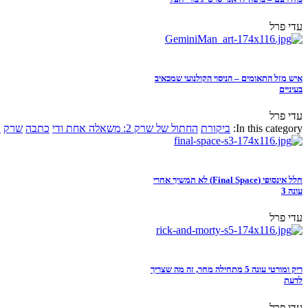
עדי פרל
איש מזל התאומים – הניסוי הקולנועי שמכאיב
בעיניים
עדי פרל
In this category:
ביקורת
החתול של שרק 2: משאלה אחת ודי
כתבה
שרק
א
חלל אינסופי (Final Space) לא תמשיך אחרי
עונה 3
עדי פרל
ריק ומורטי עונה 5 מתחילה מחר, זה מה שצריך
לדעת
עדי פרל