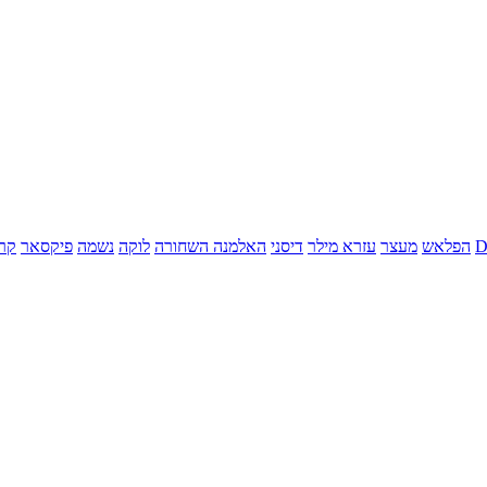
הפלאש
מעצר
עזרא מילר
דיסני
האלמנה השחורה
לוקה
נשמה
פיקסאר
קר