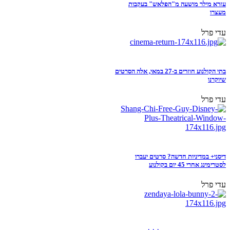
עזרא מילר מושעה מ"הפלאש" בעקבות
מעצרו
עדי פרל
בתי הקולנוע חוזרים ב-27 במאי, אלה הסרטים
שיוקרנו
עדי פרל
דיסני+ במדיניות חדשה? סרטים יעברו
לסטרימינג אחרי 45 יום בקולנוע
עדי פרל