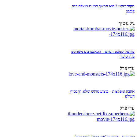
מקום שקט 2 הוא המשך כמעט מוצלח כמו
קודמו
גיל גוטקין
מורטל קומבט הסרט – הפאנסרביס משתלט
על הסיפור
עדי פרל
אהבה ומפלצות – ביצוע מרגש ומלא חן בסוף
העולם
עדי פרל
כוח רעם – בושה לז'אנר סרטי גיבורי-העל