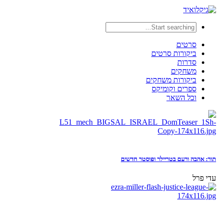
סרטים
ביקורות סרטים
סדרות
משחקים
ביקורות משחקים
ספרים וקומיקס
וכל השאר
תור: אהבה ורעם בטריילר ופוסטר חדשים
עדי פרל