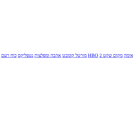
ימה
מקום שקט 2
HBO
מורטל קומבט
אהבה ומפלצות
נטפליקס
כוח רעם