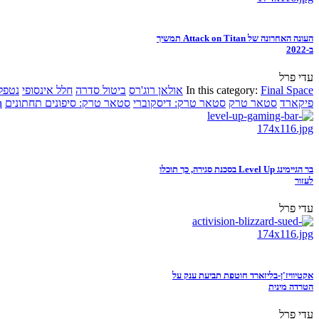
העונה האחרונה של Attack on Titan תמשיך
ב-2022
עדי פרל
Final Space
In this category:
אולאן רוג'רס
ביטול סדרה
חלל אינסופי
נטפל
פיקארד
סטאר טרק
סטאר טרק: דיסקוברי
סטאר טרק: סיפונים תחתונים
n
בר הגיימינג Level Up בסכנת סגירה, כך תוכלו
לעזור
עדי פרל
אקטיוויז'ן-בליזארד חוטפת תביעת ענק על
הטרדה מינית
עדי פרל