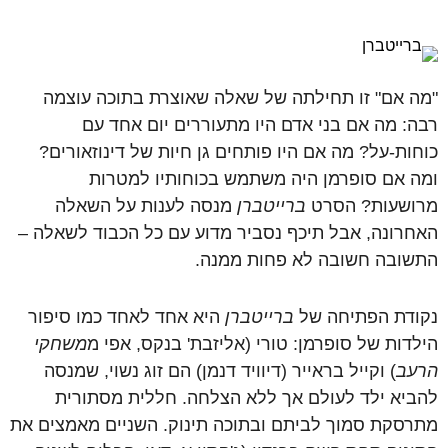
"מה אם" זו תחילתה של שאלה שאוצרת בתוכה עוצמה
רבה: מה אם בני אדם היו מתעוררים יום אחד עם
כוחות-על? מה אם היו פותחים גן חיות של דינוזאורים?
ומה אם סופרמן היה משתמש בכוחותיו למטרות
מרושעות? הסרט
ברייטברן
מנסה לענות על השאלה
האחרונה, אבל תיכף נסביר מדוע עם כל הכבוד לשאלה –
התשובה חשובה לא פחות ממנה.
נקודת הפתיחה של
ברייטברן
היא אחד לאחד כמו סיפור
הילדות של סופרמן: טורי (אליזבת' בנקס, אפי מ
משחקי
הרעב
) וקייל בראייר (דיוויד דנמן) הם זוג נשוי, שמנסה
להביא ילד לעולם אך ללא הצלחה. חללית מסתורית
מתרסקת סמוך לביתם ובתוכה תינוק. השניים מאמצים את