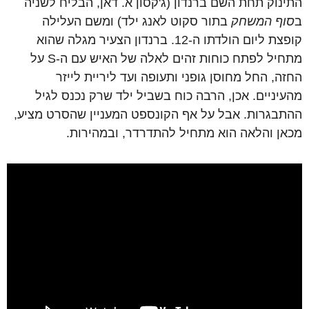
התינוק תחת השם ברנדון (ג'קסון א. דאן, הבליח לשניה
ב
סוף המשחק
בתור סקוט לאנג ילד) ומשם העלילה
קופצת ליום הולדתו ה-12. ברנדון הצעיר מגלה שהוא
מתחיל לפתח כוחות זהים לאלה של האיש עם ה-S על
החזה, החל מחוסן גופני ותעופה ועד ליריית לייזר
מהעיניים. אכן, הרבה כוח בשביל ילד שרק נכנס לגיל
ההתבגרות. אבל על אף הקונספט המעניין שהסרט מציע,
מכאן והלאה הוא מתחיל להתדרדר, ובמהירות.