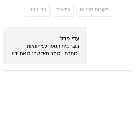
ביקורות סרטים
ביקורת
ברייטברן
עדי פרל
בוגר בית הספר לעיתונאות
"כותרת" וכותב מאז שהניח את ידיו
לראשונה על מקלדת. מכור לאנימה
ויודע לצטט את "בחזרה לעתיד"
מתוך שינה. המייסד והעורך הראשי
של גיקלואיד.