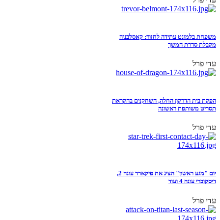
משפחת בלמונט עתידה לחזור: קאסלבניה
מקבלת סדרת המשך
עדי פרל
הפקת בית הדרקון החלה, השחקנים בהקראת
תסריט משותפת ראשונה
עדי פרל
יום "מגע ראשון" הציג את פיקארד עונה 2,
דיסקוברי עונה 4 ועוד
עדי פרל