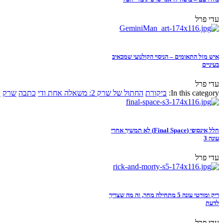
עדי פרל
איש מזל התאומים – הניסוי הקולנועי שמכאיב
בעיניים
עדי פרל
In this category:
ביקורת
החתול של שרק 2: משאלה אחת ודי
כתבה
שרק
א
חלל אינסופי (Final Space) לא תמשיך אחרי
עונה 3
עדי פרל
ריק ומורטי עונה 5 מתחילה מחר, זה מה שצריך
לדעת
עדי פרל