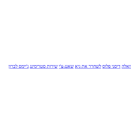
ואלה
דיסני פלוס
לשחרר את גיא
שאנג-צ'י
שירות סטרימינג
ג'יימס לברון