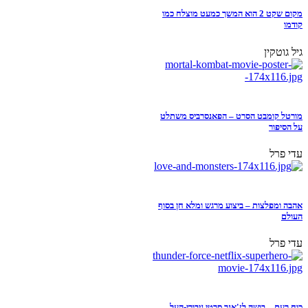
מקום שקט 2 הוא המשך כמעט מוצלח כמו
קודמו
גיל גוטקין
מורטל קומבט הסרט – הפאנסרביס משתלט
על הסיפור
עדי פרל
אהבה ומפלצות – ביצוע מרגש ומלא חן בסוף
העולם
עדי פרל
כוח רעם – בושה לז'אנר סרטי גיבורי-העל