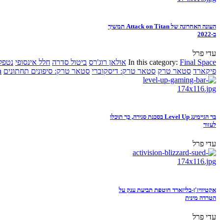
העונה האחרונה של Attack on Titan תמשיך
ב-2022
עדי פרל
Final Space
In this category:
אולאן רוג'רס
ביטול סדרה
חלל אינסופי
נטפל
פיקארד
סטאר טרק
סטאר טרק: דיסקוברי
סטאר טרק: סיפונים תחתונים
n
בר הגיימינג Level Up בסכנת סגירה, כך תוכלו
לעזור
עדי פרל
אקטיוויז'ן-בליזארד חוטפת תביעת ענק על
הטרדה מינית
עדי פרל