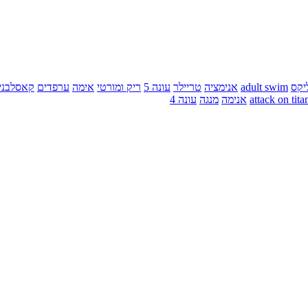
יקס
adult swim
אנימציה
טריילר
עונה 5
ריק ומורטי
אימה
ערפדים
קאסלבני
attack on tita
אנימה
מנגה
עונה 4