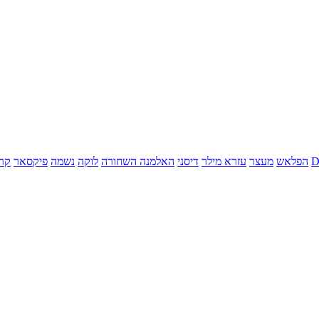
הפלאש
מעצר
עזרא מילר
דיסני
האלמנה השחורה
לוקה
נשמה
פיקסאר
קר