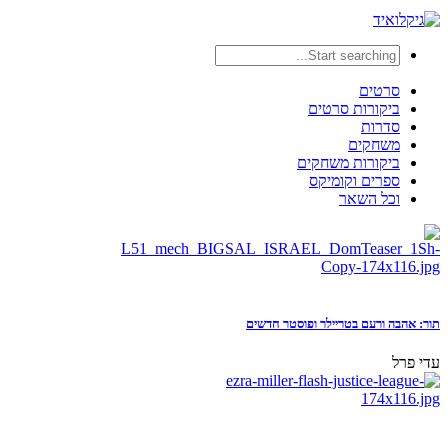
סרטים
ביקורות סרטים
סדרות
משחקים
ביקורות משחקים
ספרים וקומיקס
וכל השאר
תור: אהבה ורעם בטריילר ופוסטר חדשים
עדי פרל