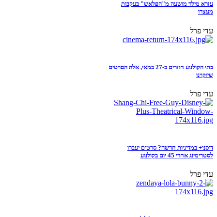
עזרא מילר מושעה מ"הפלאש" בעקבות
מעצרו
עדי פרל
בתי הקולנוע חוזרים ב-27 במאי, אלה הסרטים
שיוקרנו
עדי פרל
דיסני+ במדיניות חדשה? סרטים יעברו
לסטרימינג אחרי 45 יום בקולנוע
עדי פרל