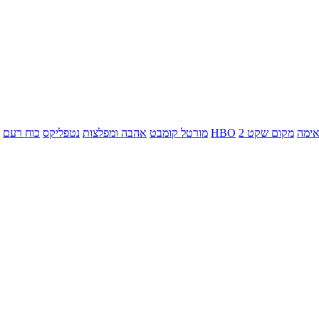
ימה
מקום שקט 2
HBO
מורטל קומבט
אהבה ומפלצות
נטפליקס
כוח רעם