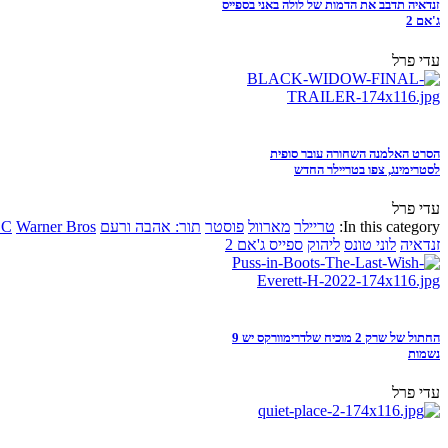
זנדאיה תדבב את הדמות של לולה באני בספייס
ג'אם 2
עדי פרל
הסרט האלמנה השחורה עובר סופית
לסטרימינג, צפו בטריילר החדש
עדי פרל
In this category:
טריילר
מארוול
פוסטר
תור: אהבה ורעם
Warner Bros
DC
זנדאיה
לוני טונס
ליהוק
ספייס ג'אם 2
החתול של שרק 2 מוכיח שלדרימוורקס יש 9
נשמות
עדי פרל