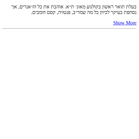
בעלת תואר ראשון בקולנוע מאונ׳ ת״א. אוהבת את כל הז׳אנרים, אך
נסחפת בעיקר לכיוון כל מה שמד״ב, פנטזיה, קסם וזומבים.
Show More