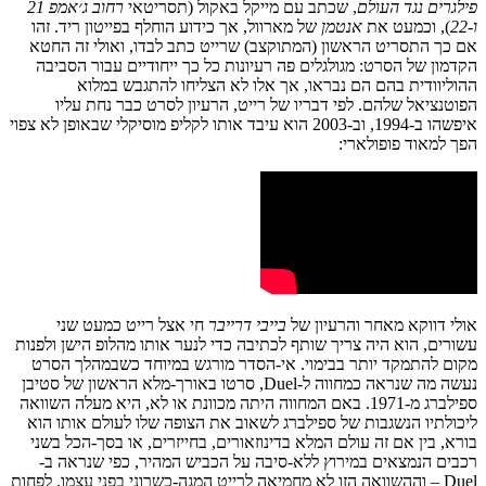
פילגרים נגד העולם
, שכתב עם מייקל באקול (תסריטאי
רחוב ג׳אמפ 21
ו-22
), וכמעט את
אנטמן
של מארוול, אך כידוע הוחלף בפייטון ריד. זהו
אם כך התסריט הראשון (המתוקצב) שרייט כתב לבדו, ואולי זה החטא
הקדמון של הסרט: מגולגלים פה רעיונות כל כך ייחודיים עבור הסביבה
ההוליוודית בהם הם נבראו, אך אלו לא הצליחו להתגבש במלוא
הפוטנציאל שלהם. לפי דבריו של רייט, הרעיון לסרט כבר נחת עליו
איפשהו ב-1994, וב-2003 הוא עיבד אותו לקליפ מוסיקלי שבאופן לא צפוי
הפך למאוד פופולארי:
אולי דווקא מאחר והרעיון של
בייבי דרייבר
חי אצל רייט כמעט שני
עשורים, הוא היה צריך שותף לכתיבה כדי לנער אותו מהלופ הישן ולפנות
מקום להתמקד יותר בבימוי. אי-הסדר מורגש במיוחד כשבמהלך הסרט
נעשה מה שנראה כמחווה ל-Duel, סרטו באורך-מלא הראשון של סטיבן
ספילברג מ-1971. באם המחווה היתה מכוונת או לא, היא מעלה השוואה
ליכולתיו הנשגבות של ספילברג לשאוב את הצופה שלו לעולם אותו הוא
בורא, בין אם זה עולם המלא בדינוזאורים, בחייזרים, או בסך-הכל בשני
רכבים הנמצאים במירוץ ללא-סיבה על הכביש המהיר, כפי שנראה ב-
Duel – וההשוואה הזו לא מחמיאה לרייט המגה-כשרוני בפני עצמו. לפחות