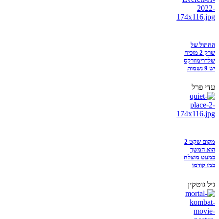
החתול של
שרק 2 מוכיח
שלדרימוורקס
יש 9 נשמות
עדי פרל
מקום שקט 2
הוא המשך
כמעט מוצלח
כמו קודמו
גיל גוטקין