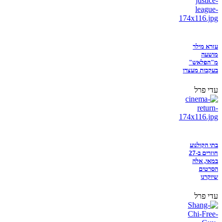
עזרא מילר
מושעה
מ"הפלאש"
בעקבות מעצרו
עדי פרל
בתי הקולנוע
חוזרים ב-27
במאי, אלה
הסרטים
שיוקרנו
עדי פרל