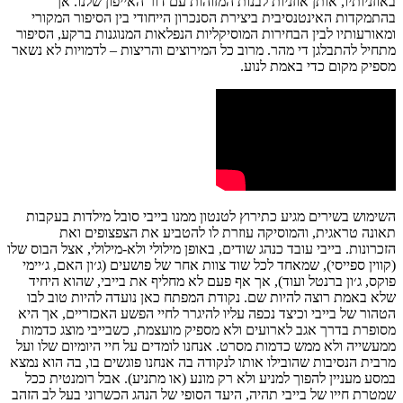
באוזניותיו, אותן אוזניות לבנות המזוהות עם דור האייפון שלנו. אך
בהתמקדות האינטנסיבית ביצירת הסנכרון הייחודי בין הסיפור המקורי
ומאורעותיו לבין הבחירות המוסיקליות הנפלאות המנוגנות ברקע, הסיפור
מתחיל להתבלגן די מהר. מרוב כל המירוצים והריצות – לדמויות לא נשאר
מספיק מקום כדי באמת לנוע.
השימוש בשירים מגיע כתירוץ לטנטון ממנו בייבי סובל מילדות בעקבות
תאונה טראגית, והמוסיקה עוזרת לו להטביע את הצפצופים ואת
הזכרונות. בייבי עובד כנהג שודים, באופן מילולי ולא-מילולי, אצל הבוס שלו
(קווין ספייסי), שמאחד לכל שוד צוות אחר של פושעים (ג׳ון האם, ג׳יימי
פוקס, ג׳ון ברנטל ועוד), אך אף פעם לא מחליף את בייבי, שהוא היחיד
שלא באמת רוצה להיות שם. נקודת המפתח כאן נועדה להיות טוב לבו
הטהור של בייבי וכיצד נכפה עליו להיגרר לחיי הפשע האכזריים, אך היא
מסופרת בדרך אגב לארועים ולא מספיק מועצמת, כש
בייבי מוצג כדמות
ממעשייה ולא ממש כדמות מסרט. אנחנו לומדים על חיי היומיום שלו ועל
מרבית הנסיבות שהובילו אותו לנקודה בה אנחנו פוגשים בו, בה הוא נמצא
במסע מעניין להפוך למניע ולא רק מונע (או מתניע). אבל רומנטית ככל
שמטרת חייו של בייבי תהיה, היעד הסופי של הנהג הכשרוני בעל לב הזהב