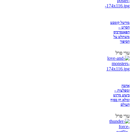
מורטל קומבט
הסרט –
הפאנסרביס
משתלט על
הסיפור
עדי פרל
אהבה
ומפלצות –
ביצוע מרגש
ומלא חן בסוף
העולם
עדי פרל