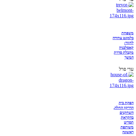
משפחת
בלמונט עתידה
לחזור:
קאסלבניה
מקבלת סדרת
המשך
עדי פרל
הפקת בית
הדרקון החלה,
השחקנים
בהקראת
תסריט
משותפת
ראשונה