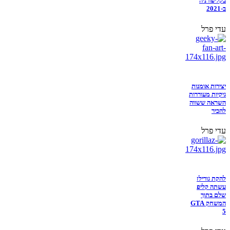
בקליפורניה
ב-2021
עדי פרל
יצירות אומנות
גיקיות מעוררות
השראה ששווה
להכיר
עדי פרל
להקת גורילז
עשתה קליפ
שלם בתוך
המשחק GTA
5