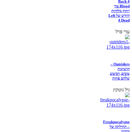
Back 4
Blood עוד
רחוק מלהיות
היורש של Left
4 Dead
עדי פרל
Outriders –
הרעיונות
טובים, הביצוע
שלהם פחות
גיל גוטקין
Freakpocalypse
– תחילתה של
ידידות