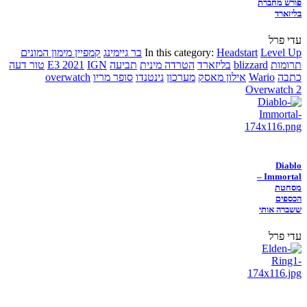
פורש מחברת
בליזארד
עדי פרל
Level Up
Headstart
In this category:
בר גיימינג
קמפיין מימון המונים
תרומות
blizzard
בליזארד
הטרדה מינית
תביעה
IGN
E3 2021
טור דעה
כתבה
Wario
אילון מאסק
מערכון
נינטנדו
סופר מריו
overwatch
Overwatch 2
Diablo
Immortal –
מסחטת
הכספים
ששברה אותי
עדי פרל