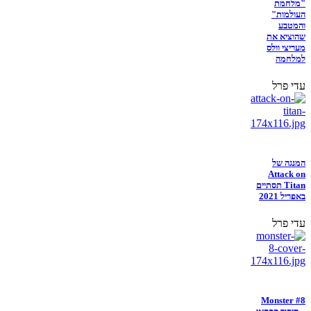
"מלחמת
העולמות"
והמטבע
שהוציא את
מעריצי וולס
למלחמה
עדי פרל
המנגה של
Attack on
Titan תסתיים
באפריל 2021
עדי פרל
Monster #8