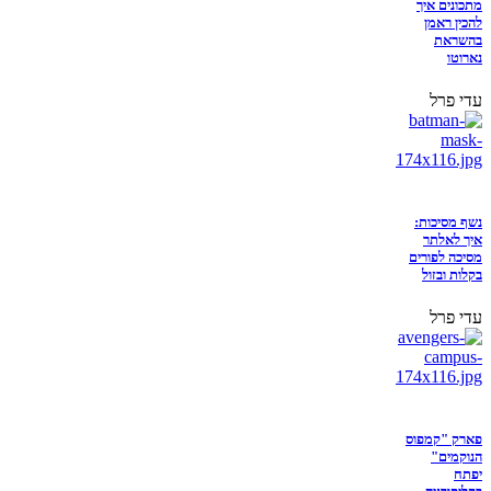
מתכונים איך
להכין ראמן
בהשראת
נארוטו
עדי פרל
נשף מסיכות:
איך לאלתר
מסיכה לפורים
בקלות ובזול
עדי פרל
פארק "קמפוס
הנוקמים"
יפתח