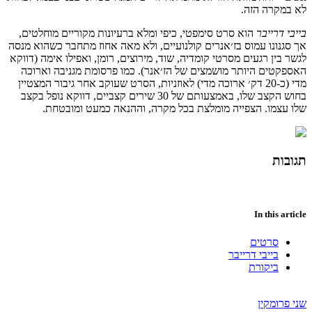
לא במקרה הזה.
בייבי דרייבר
הוא סרט סימפטי, כיפי ומלא ברעיונות מקוריים מוחלטים,
אך סגנונו עמוס בז׳אנרים קולנועיים, ולא מאה אחוז מתחבר כשהוא מנסה
לגשר בין רגעים מסרטי קומדיה, שוד, מירוצים, רומן, ואפילו אימה (דווקא
האספקטים היותר מושמצים של הז׳אנר). כמו פרסומת מגניבה וארוכה
מדי (כ-20 דק׳ ארוכה מדי) לאוזניות, הסרט שעוקב אחר גיבור המצטיין
בחוש הקצב שלו, באמצעותם של 30 שירים קצביים, דווקא נופל בקצב
שלו עצמו. הצפייה מומלצת בכל מקרה, וההנאה כמעט ומובטחת.
תגובות
In this article
סרטים
בייבי דרייבר
ביקורת
שני פרומקין