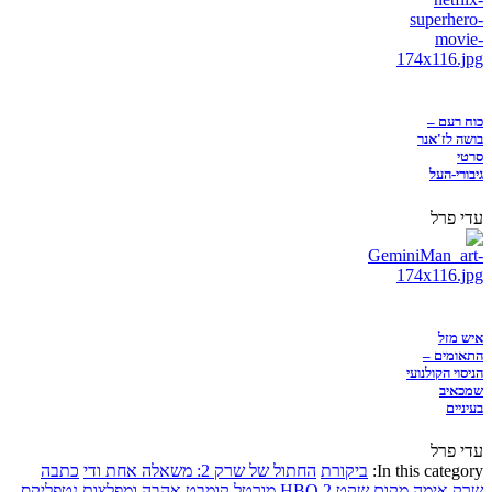
כוח רעם –
בושה לז'אנר
סרטי
גיבורי-העל
עדי פרל
איש מזל
התאומים –
הניסוי הקולנועי
שמכאיב
בעיניים
עדי פרל
In this category:
ביקורת
החתול של שרק 2: משאלה אחת ודי
כתבה
שרק
אימה
מקום שקט 2
HBO
מורטל קומבט
אהבה ומפלצות
נטפליקס