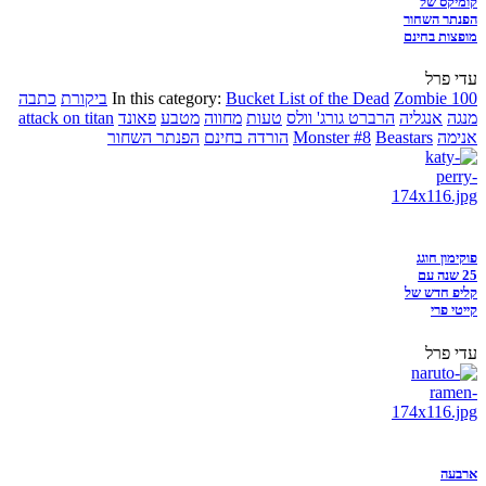
קומיקס של
הפנתר השחור
מופצות בחינם
עדי פרל
Zombie 100
Bucket List of the Dead
In this category:
ביקורת
כתבה
מנגה
אנגליה
הרברט גורג' וולס
טעות
מחווה
מטבע
פאונד
attack on titan
אנימה
Beastars
Monster #8
הורדה בחינם
הפנתר השחור
פוקימון חוגג
25 שנה עם
קליפ חדש של
קייטי פרי
עדי פרל
ארבעה