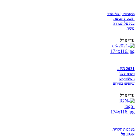
אקטיוויז'ן-בליזארד
חוטפת תביעת
ענק על הטרדה
מינית
עדי פרל
E3 2021 –
רשימת כל
המשחקים
שיופיעו באירוע
עדי פרל
בעקבות תקרית
IGN: על