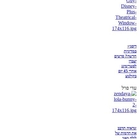
דיסני+
במדיניות
חדשה? סרטים
יעברו
לסטרימינג
אחרי 45 יום
בקולנוע
עדי פרל
זנדאיה תדבב
את הדמות של
לולה באני