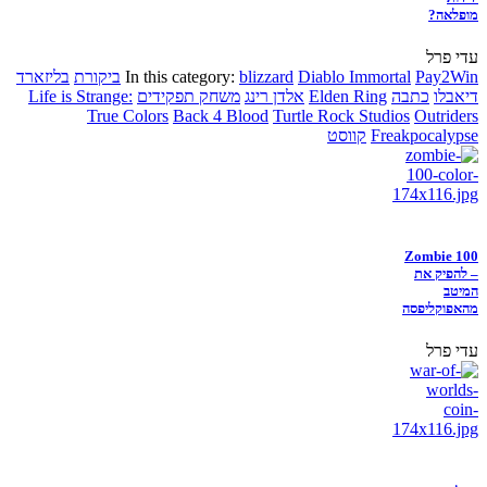
מופלאה?
עדי פרל
Pay2Win
Diablo Immortal
blizzard
In this category:
ביקורת
בליזארד
דיאבלו
כתבה
Elden Ring
אלדן רינג
משחק תפקידים
Life is Strange:
True Colors
Back 4 Blood
Turtle Rock Studios
Outriders
Freakpocalypse
קווסט
Zombie 100
– להפיק את
המיטב
מהאפוקליפסה
עדי פרל