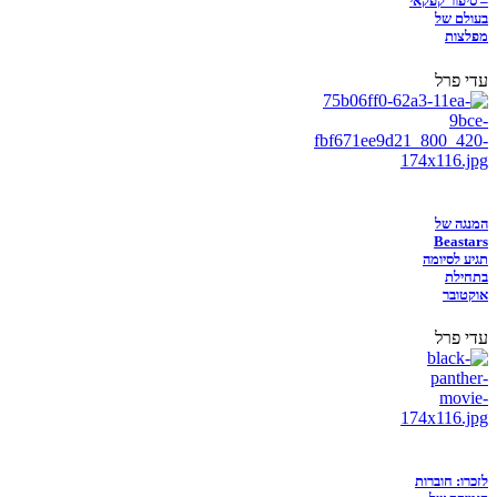
– סיפור קפקאי
בעולם של
מפלצות
עדי פרל
המנגה של
Beastars
תגיע לסיומה
בתחילת
אוקטובר
עדי פרל
לזכרו: חוברות