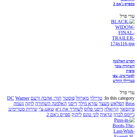
בספייס ג'אם 2
עדי פרל
הסרט האלמנה
השחורה עובר
סופית
לסטרימינג, צפו
בטריילר החדש
עדי פרל
In this category:
טריילר
מארוול
פוסטר
תור: אהבה ורעם
Warner
DC
Bros
הפלאש
מעצר
עזרא מילר
דיסני
האלמנה השחורה
לוקה
נשמה
פיקסאר
קרואלה
דיסני פלוס
לשחרר את גיא
שאנג-צ'י
שירות סטרימינג
ג'יימס לברון
זנדאיה
לוני טונס
ליהוק
ספייס ג'אם 2