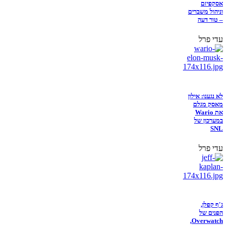
אסקפיזם
וניהול משברים
– טור דעה
עדי פרל
לא נגענו: אילון
מאסק מגלם
את Wario
במערכון של
SNL
עדי פרל
ג'ף קפלן,
הפנים של
Overwatch,