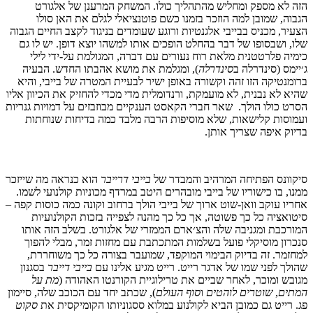
הזה לא מספק ומחליש מהתהליך כולו. המשחק המרענן של אלגורט
הגבוה, שמובן למה הוזכר בזמנו כשם פוטנציאלי לגלם את האן סולו
הצעיר, מכניס בבייבי אלגנטיות ורוגע שעומדים בניגוד לקצב החיים הגבוה
שלו, ושבסופו של דבר בהחלט הופכים אותו למשהו יוצא דופן. יש לו גם
כימיה פלרטטנית מלאת רוח נעורים עם דברה, המגולמת על-ידי לילי
ג׳יימס (סינדרלה ב
סינדרלה
), ומגלמת את מושא אהבתו החדש. הבעיה
ברומנטיקה הזו זהה וקשורה באופן ישיר לבעיית המטרה של בייבי, והיא
שהיא לא נבנית, לא מועמקת, ורנדומלית מדי מכדי להחזיק את הכיוון אליו
הסרט כולו הולך.
שאר חברי הקאסט הענקיים מבוזבזים על דמויות גנריות
ועמוסות קלישאות, שלא מוסיפות הרבה מלבד כמה בדיחות שנוחתות
בדיוק איפה שצריך אותן.
סיקוונס הפתיחה המרהיב והמבדר של
בייבי דרייבר
הוא כנראה מה שייזכר
ממנו, בו כישוריו של בייבי מובהרים היטב במרדף מכוניות קולנועי לשמו.
אחריו עוקב וואן-שוט ארוך של בייבי הולך ברחוב וקונה כמה כוסות קפה –
סיטואציה כל כך פשוטה, אך כל כך מהנה לצפייה בזכות הקולנועיות
המורכבת ומגניבה שלה והצ׳ארם הממזרי של אלגורט. בשלב הזה אותו
סנכרון מוסיקלי פועל בשלמות המתכתבת עם מחזות זמר, מבלי להפוך
למחזמר. זה בדיוק הבימוי המוקפד, שמועבר בצורה כל כך משוחררת,
שהולך לפני שמו של אדגר רייט.
רייט מגיע אלינו עם
בייבי דייבר
בסגנון
מגובש ומוכר, לאחר שביים את טרילוגיית הקורנטו האהודה (
מת על
המתים
,
שוטרים לוהטים
ו
סוף העולם
), שכתב יחד עם הכוכב שלה, סיימון
פג. רייט גם כמובן הביא לקולנוע במלוא ססגוניותו הקומיקסית את
סקוט