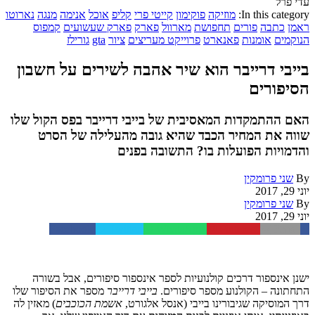
עדי פרל
In this category:
מוזיקה
פוקימון
קייטי פרי
קליפ
אוכל
אנימה
מנגה
נארוטו
ראמן
כתבה
פורים
תחפושת
מארוול
פארק
פארק שעשועים
קמפוס
הנוקמים
אומנות
פאנארט
פרוייקט מעריצים
ציור
gta
גורילז
בייבי דרייבר הוא שיר אהבה לשירים על חשבון
הסיפורים
האם ההתמקדות המאסיבית של בייבי דרייבר בפס הקול שלו
שווה את המחיר הכבד שהיא גובה מהעלילה של הסרט
והדמויות הפועלות בו? התשובה בפנים
By
שני פרומקין
יוני 29, 2017
By
שני פרומקין
יוני 29, 2017
Facebook
Twitter
WhatsApp
Pinterest
Email
ישנן אינספור דרכים קולנועיות לספר אינספור סיפורים, אבל בשורה
התחתונה – הקולנוע מספר סיפורים.
בייבי דרייבר
מספר את הסיפור שלו
דרך המוסיקה שגיבורינו בייבי (אנסל אלגורט,
אשמת הכוכבים
) מאזין לה