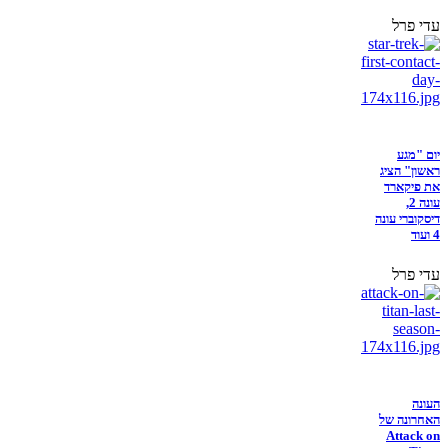
עדי פרל
יום "מגע
ראשון" הציג
את פיקארד
עונה 2,
דיסקוברי עונה
4 ועוד
עדי פרל
העונה
האחרונה של
Attack on