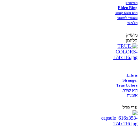
המשחק
Elden Ring
הוא מסע קסום
ואכזרי לחובבי
הז'אנר
מושיק
קלינמן
Life is
Strange:
True Colors
הוא יצירת
אומנות
עדי פרל