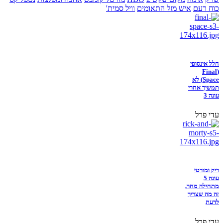
כוח רעם
איש מזל התאומים
וויל סמית'
חלל אינסופי
(Final
Space) לא
תמשיך אחרי
עונה 3
עדי פרל
ריק ומורטי
עונה 5
מתחילה מחר,
זה מה שצריך
לדעת
עדי פרל