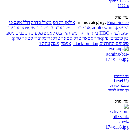
Titan תמשיך
ב-2022
עדי פרל
Final Space
In this category:
אולאן רוג'רס
ביטול סדרה
חלל אינסופי
נטפליקס
adult swim
אנימציה
טריילר
עונה 5
ריק ומורטי
אימה
ערפדים
קאסלבניה
HBO
בית הדרקון
משחקי הכס
קאסט
מסע בין כוכבים
מסע
בין כוכבים: פיקארד
סטאר טרק
סטאר טרק: דיסקוברי
סטאר טרק:
סיפונים תחתונים
attack on titan
אנימה
מנגה
עונה 4
בר הגיימינג
Level Up
בסכנת סגירה,
כך תוכלו לעזור
עדי פרל