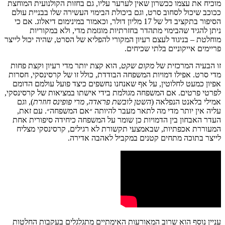
מוכיח
את
עצמו
ככשרון
שאין
לערער
עליו
,
גם
בחזות
הקולנועית
המוחצת
ככוכב
שיכול
לסחוב
סרט
,
וגם
ביכולת
הבימוי
העשירה
שלו
בבניית
עולם
הסיפור
ב
תקציב
דל
של
17
מליון
דולר, וכאמור במינימום דיאלוג
.
אם
כי
ניתן
להגיד
שהבימוי
מתהדר
בחזרתיות
מוגזמת
מדי
,
ולא
במקוריות
מוחלטת
–
בניגוד
לעצם
רעיון
המקורי
להפליא
של
הסרט
,
שהיה
יכול
לייצר
פריימים
אייקוניים
בלתי
שכיחים
.
זו
הבעיה
המרכזית
של
מקום
שקט
,
הוא
קצת
יותר
מדי
רעיון
וקצת
פחות
מדי
סרט
.
אפילו
דמויות
המשפחה
הבודדת
,
כולל
זו
של
קרסינסקי
,
חסרות
אפיון
כמעט
לחלוטין
,
על
אף
שאנחנו
נחשפים
כיצד
פועל
עולמם
הדומם
לפרטי
פרטים
.
אם
המשפחה
מגולמת
בידי
אישתו
במציאות
של
קרסינסקי
,
אמילי
בלאנט
הנפלאה
(
השטן
לובשת
פראדה
,
מרי
פופינס
חוזרת
),
וגם
עליה
אין
יותר
מדי
מה
לתאר
מעבר
להיותה
״אם
המשפחה״
.
עם
זאת
,
העדר
האבחון
בין
הדמויות
כן
שומר
על
המשפחה
כיחידה
סיפורית
אחת
המעוררת
אכפתיות
,
שבאמצעי תקשורת לא רגילים, קרסינסקי
מצליח
לייצר
בתוכה
מתחים
קטנים
במקביל
לאהבה
אדירה
.
עניין
נוסף
הוא
שרוב
המאורעות
האימתיים
מתגלגלים
בעקבות
החלטות