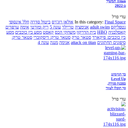
Titan תמשיך
ב-2022
עדי פרל
Final Space
In this category:
אולאן רוג'רס
ביטול סדרה
חלל אינסופי
נטפליקס
adult swim
אנימציה
טריילר
עונה 5
ריק ומורטי
אימה
ערפדים
קאסלבניה
HBO
בית הדרקון
משחקי הכס
קאסט
מסע בין כוכבים
מסע
בין כוכבים: פיקארד
סטאר טרק
סטאר טרק: דיסקוברי
סטאר טרק:
סיפונים תחתונים
attack on titan
אנימה
מנגה
עונה 4
בר הגיימינג
Level Up
בסכנת סגירה,
כך תוכלו לעזור
עדי פרל