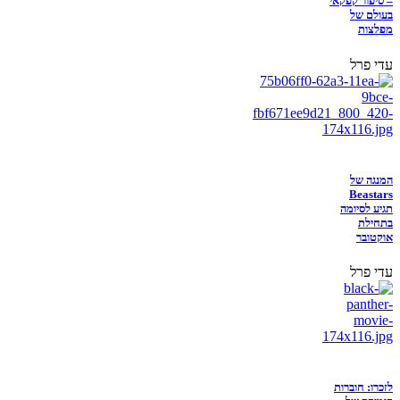
– סיפור קפקאי
בעולם של
מפלצות
עדי פרל
המנגה של
Beastars
תגיע לסיומה
בתחילת
אוקטובר
עדי פרל
לזכרו: חוברות