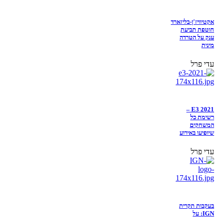
אקטיוויז'ן-בליזארד
חוטפת תביעת
ענק על הטרדה
מינית
עדי פרל
E3 2021 –
רשימת כל
המשחקים
שיופיעו באירוע
עדי פרל
בעקבות תקרית
IGN: על