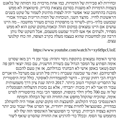
ובחירות
לא
סבירות
של
הדמויות
,
כמו
אחת
מרכזית
בה
דמותה
של
בלאנט
(
שמות
הדמויות
לא
מוצגות
בסרט
)
נמצאת
בהריון
.
סיטואציה
לא
ממש
מובנת
בהתחשב
שאי
אפשר
יהיה
לצפות
מתינוק
לשמור
על
שקט
בשנים
הראשונות
לחייו
.
מהצד
השני
,
הנוכחות
של
דמות
הריונית
בעתיד
אכזרי
שכמעט
בלתי
–
ניתן
–
לשרוד
בו
מתפקדת
כגורם
מעורר
מחשבה
–
מה
היינו
עושים
אם
היינו
נמצאים
במקום
הזה
?
ובאמת
,
מקום
שקט
הוא
לא
ממש
מפחיד
,
ולעתים
אף
אעז
להגיד
שמעט
משעמם
,
אבל
השקט
שלו
נותן
הרבה
זמן
למחשבות
שהוא
בעצמו
מעלה
בקרב
הצופה
,
וזה
כוח
קולנועי
עצום
.
https://www.youtube.com/watch?v=xy6t9pcUioE
סרטי
האימה
נמצאים
בתקופת
ניסוי
ותהיה
:
עבר
זמן
די
רב
מאז
שסרט
אימה
הפתיע
על
המסך
הגדול
עם
בשורה
חדשנית
,
עם
כמה
יוצאי
דופן
פה
ושם
(
שאני
באופן
אישי
לא
הבחנתי
בגדולתם
,
אז
אין
טעם
להכנס
לפרטיהם
).
זאת
עד
שבשנה
שעברה
ג׳ורדן
פיל
הגיע
עם
מערבל
–
הז׳אנרים
תברח
הכי
רחוק
שניתן
–
הישר
למועמדויות
לאוסקר
,
כולל
זכיה
היסטורית
על
התסריט
המקורי
הטוב
ביותר
. 2017
היתה
שנת
ציון
דרך
משמעותית
עבור
הז׳אנר
לא
רק
בזכות
״תברח״
,
אלא
גם
בזכות
ההצלחה
הפנומנלית
של
זה
עם
700
מליון
דולר
בקופות
,
המספר
הכי
גבוה
בהיסטוריה
לסרט
אימה
,
שהוכיח
שהקהל
מחפש
את
החוויה
הזו
של
הבהלה
והמתח
האינטנסיבי
בבתי
הקולנוע
.
למשבצת
הזו
מקום
שקט
אמור
היה
להשתלב
במדוייק
,
כפוטנציאל
לחווית
צפייה
ייחודית
,
אך
הסרט
אולי
יעבוד
טוב
יותר
דווקא
בצפיה
הביתית
,
בעיקר
כי
הפוטנציאל
האינסופי
הזה
שלו
לא
מתממש
עד
הסוף
.
ובכלל
כדי
להרגיש
את
החוויה
שהסרט
שואף
ליצור