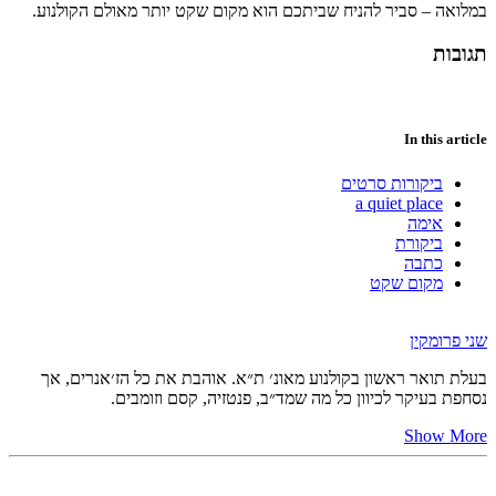
במלואה
–
סביר
להניח
שביתכם
הוא
מקום
שקט
יותר
מאולם
הקולנוע
.
תגובות
In this article
ביקורות סרטים
a quiet place
אימה
ביקורת
כתבה
מקום שקט
שני פרומקין
בעלת תואר ראשון בקולנוע מאונ׳ ת״א. אוהבת את כל הז׳אנרים, אך
נסחפת בעיקר לכיוון כל מה שמד״ב, פנטזיה, קסם וזומבים.
Show More