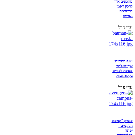
מתכונים איך
להכין ראמן
בהשראת
נארוטו
עדי פרל
נשף מסיכות:
איך לאלתר
מסיכה לפורים
בקלות ובזול
עדי פרל
פארק "קמפוס
הנוקמים"
יפתח