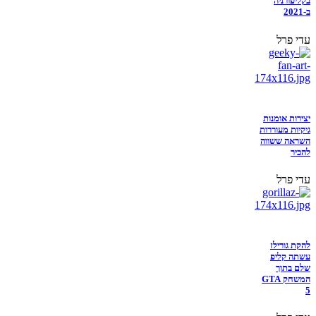
בקליפורניה
ב-2021
עדי פרל
יצירות אומנות
גיקיות מעוררות
השראה ששווה
להכיר
עדי פרל
להקת גורילז
עשתה קליפ
שלם בתוך
המשחק GTA
5