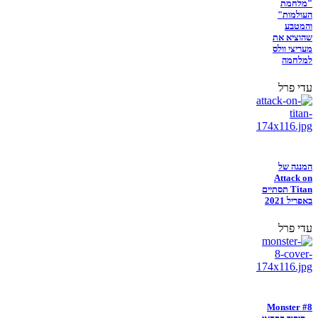
"מלחמת
העולמות"
והמטבע
שהוציא את
מעריצי וולס
למלחמה
עדי פרל
המנגה של
Attack on
Titan תסתיים
באפריל 2021
עדי פרל
Monster #8