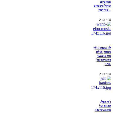
אסקפיזם
וניהול משברים
– טור דעה
עדי פרל
לא נגענו: אילון
מאסק מגלם
את Wario
במערכון של
SNL
עדי פרל
ג'ף קפלן,
הפנים של
Overwatch,