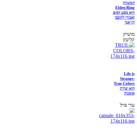
המשחק
Elden Ring
הוא מסע קסום
ואכזרי לחובבי
הז'אנר
מושיק
קלינמן
Life is
Strange:
True Colors
הוא יצירת
אומנות
עדי פרל