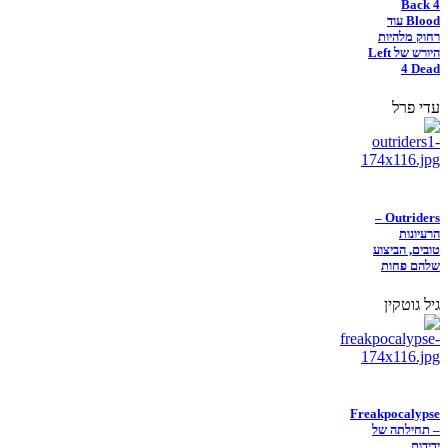
Back 4
Blood עוד
רחוק מלהיות
היורש של Left
4 Dead
עדי פרל
Outriders –
הרעיונות
טובים, הביצוע
שלהם פחות
גיל גוטקין
Freakpocalypse
– תחילתה של
ידידות