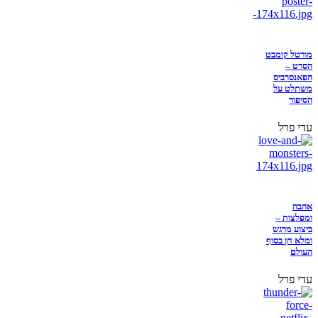
מורטל קומבט
הסרט –
הפאנסרביס
משתלט על
הסיפור
עדי פרל
אהבה
ומפלצות –
ביצוע מרגש
ומלא חן בסוף
העולם
עדי פרל