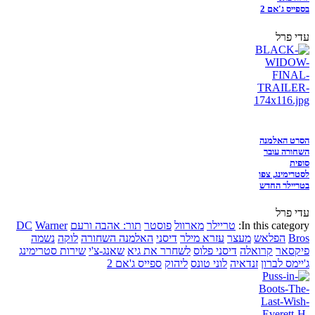
בספייס ג'אם 2
עדי פרל
הסרט האלמנה
השחורה עובר
סופית
לסטרימינג, צפו
בטריילר החדש
עדי פרל
In this category:
טריילר
מארוול
פוסטר
תור: אהבה ורעם
Warner
DC
Bros
הפלאש
מעצר
עזרא מילר
דיסני
האלמנה השחורה
לוקה
נשמה
פיקסאר
קרואלה
דיסני פלוס
לשחרר את גיא
שאנג-צ'י
שירות סטרימינג
ג'יימס לברון
זנדאיה
לוני טונס
ליהוק
ספייס ג'אם 2