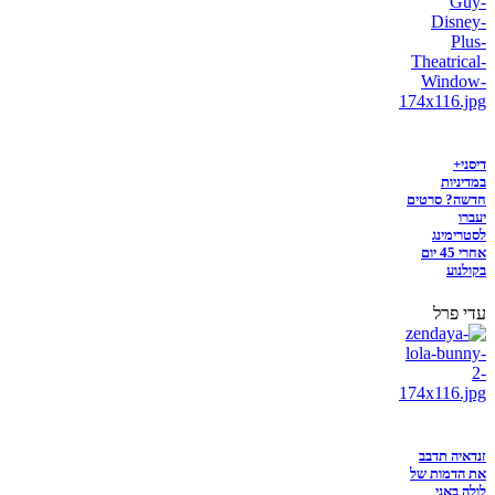
דיסני+
במדיניות
חדשה? סרטים
יעברו
לסטרימינג
אחרי 45 יום
בקולנוע
עדי פרל
זנדאיה תדבב
את הדמות של
לולה באני