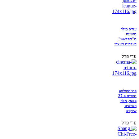
עזרא מילר
מושעה
מ"הפלאש"
בעקבות מעצרו
עדי פרל
בתי הקולנוע
חוזרים ב-27
במאי, אלה
הסרטים
שיוקרנו
עדי פרל