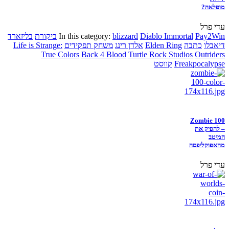
מופלאה?
עדי פרל
Pay2Win
Diablo Immortal
blizzard
In this category:
ביקורת
בליזארד
דיאבלו
כתבה
Elden Ring
אלדן רינג
משחק תפקידים
Life is Strange:
True Colors
Back 4 Blood
Turtle Rock Studios
Outriders
Freakpocalypse
קווסט
Zombie 100
– להפיק את
המיטב
מהאפוקליפסה
עדי פרל