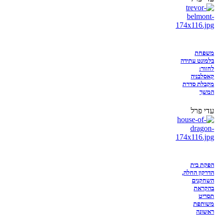
משפחת
בלמונט עתידה
לחזור:
קאסלבניה
מקבלת סדרת
המשך
עדי פרל
הפקת בית
הדרקון החלה,
השחקנים
בהקראת
תסריט
משותפת
ראשונה