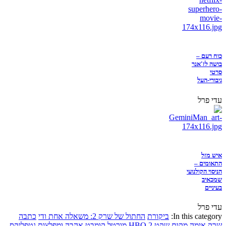
כוח רעם –
בושה לז'אנר
סרטי
גיבורי-העל
עדי פרל
איש מזל
התאומים –
הניסוי הקולנועי
שמכאיב
בעיניים
עדי פרל
In this category:
ביקורת
החתול של שרק 2: משאלה אחת ודי
כתבה
שרק
אימה
מקום שקט 2
HBO
מורטל קומבט
אהבה ומפלצות
נטפליקס