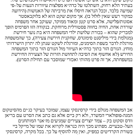
בעתיד
הלא
רחוק
,
השתלטו
על
כדה״א
מפלצות
עיוורות
הנעות
על
–
פי
שמיעה
בלבד
,
וככל
הנראה
חיסלו
את
מרביתה
של
האנושות
(
הידועה
כמקור
רעש
שאין
לזלזל
בו
).
אך
מקום
שקט
הוא
לא
בלוקבאסטר
אסונות
/
פלישה
,
אלא
סרט
קטן
ומאוד
ממוקד
,
שעוקב
אחר
משפחה
שורדת
אחת
,
החיה
בחווה
פסטורלית
מרוחקת
.
בנקודה
הזו
הפרמיס
הופך
למבריק
שהוא
–
בכורת
שלושת
ילדי
המשפחה
היא
בת
נוער
חירשת
(
מגולמת
בידי
מיליסנט
סימונדס
,
שחקנית
חירשת
צעירה
),
כך
שהמשפחה
מורגלת
לדבר
בשפת
הסימנים
,
ומורגלת
לשקט
שנתן
לה
יתרון
הישרדותי
מוחץ
.
הגורם
הזר
בתוך
כדה״א
העיוור
מול
הגורם
הזר
בתוך
המשפחה
החירש
(
לא
אחשוף
את
הסיבה
לתחושת
הזרות
של
הצעירה
החירשת
במשפחתה
,
אך
זה
פרט
מהותי
ואכזרי
שמוסבר
עם
תחילת
הסרט
).
אב
המשפחה
מגולם
בידי
קרסינסקי
עצמו
,
שמוכר
בעיקר
כג׳ים
מהסיטקום
המגה-פופולארי
המשרד
,
ולא
רק
ביים
אלא
גם
כתב
את
הסרט
עם
בריאן
וודס
וסקוט
בק
–
צמד
יוצרים
צעירים
שמגיעים
מז׳אנר
המותחנים
העל
–
טבעיים
.
מפתיע
מכך
היה
כנראה
לקרוא
את
שמו
של
מייקל
ביי
בשורת
הקרדיטים
כמפיק
,
ואין
מה
להוסיף
על
כך
.
בכל
מקרה
,
קרסינסקי