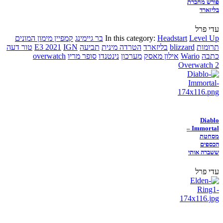
פורש מחברת
בליזארד
עדי פרל
Level Up
Headstart
In this category:
בר גיימינג
קמפיין מימון המונים
תרומות
blizzard
בליזארד
הטרדה מינית
תביעה
IGN
E3 2021
טור דעה
כתבה
Wario
אילון מאסק
מערכון
נינטנדו
סופר מריו
overwatch
Overwatch 2
Diablo
Immortal –
מסחטת
הכספים
ששברה אותי
עדי פרל