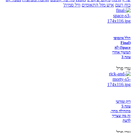
כוח רעם
איש מזל התאומים
וויל סמית'
חלל אינסופי
(Final
Space) לא
תמשיך אחרי
עונה 3
עדי פרל
ריק ומורטי
עונה 5
מתחילה מחר,
זה מה שצריך
לדעת
עדי פרל