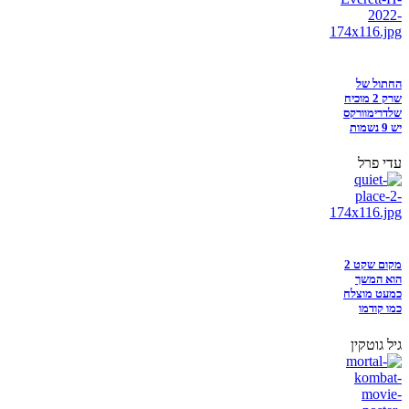
החתול של
שרק 2 מוכיח
שלדרימוורקס
יש 9 נשמות
עדי פרל
מקום שקט 2
הוא המשך
כמעט מוצלח
כמו קודמו
גיל גוטקין