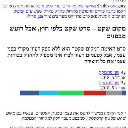
עדי פרל
In this category:
מוזיקה
פוקימון
קייטי פרי
קליפ
אוכל
אנימה
מנגה
נארוטו
ראמן
כתבה
פורים
תחפושת
מארוול
פארק
פארק שעשועים
קמפוס
הנוקמים
אומנות
פאנארט
פרוייקט מעריצים
ציור
gta
גורילז
מקום שקט – סרט שקט כלפי חוץ, אבל רועש
מבפנים
סרט האימה "מקום שקט" הוא ללא ספק רעיון מקורי בפני
עצמו, אבל לפעמים רעיון לבדו אינו מספיק להחזיק בכוחות
עצמו את כל היצירה
By
שני פרומקין
אפריל 5, 2018
By
שני פרומקין
אפריל 5, 2018
Facebook
Twitter
WhatsApp
Pinterest
Email
ז׳אנר
האימה
ממשיך
לחפש
את
עצמו
בשנות
האלפיים
,
עכשיו
עם
מקום
שקט
של
ג׳ון
קרסינסקי
,
שמבצע
מעבר
חלק
למאחורי
המצלמה
.
מקום
שקט
הוא
בראש
ובראשונה
הפרמיס
הלא
–
פחות
–
ממושלם
שלו
: