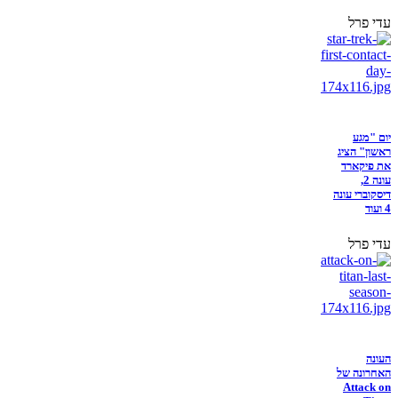
עדי פרל
יום "מגע
ראשון" הציג
את פיקארד
עונה 2,
דיסקוברי עונה
4 ועוד
עדי פרל
העונה
האחרונה של
Attack on