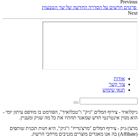
Previous
פרטים חדשים על הסדרה החדשה של שר הטבעות
Next
אודות
צור קשר
תנאי שימוש
גיקלואיד - צירוף המלים "גיק" ו"טבלואיד", הפורמט בו מודפס עיתון יומי -
הוא מגזין אינטרנטי חדש שמאגד תחתיו את כל מה שגיק ומעניין.
מרצ'ן-גיק - צירוף המלים "מרצ'נדייז" ו"גיק", היא חנות תכנית שותפים
(Affiliate) בה אנו מאגדים מוצרים מגניבים מרחבי הרשת.