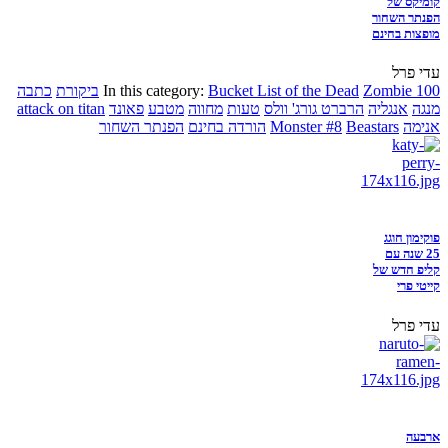
קומיקס של
הפנתר השחור
מופצות בחינם
עדי פרל
Zombie 100
Bucket List of the Dead
In this category:
ביקורת
כתבה
מנגה
אנגליה
הרברט גורג' וולס
טעות
מחווה
מטבע
פאונד
attack on titan
אנימה
Beastars
Monster #8
הורדה בחינם
הפנתר השחור
פוקימון חוגג
25 שנה עם
קליפ חדש של
קייטי פרי
עדי פרל
ארבעה